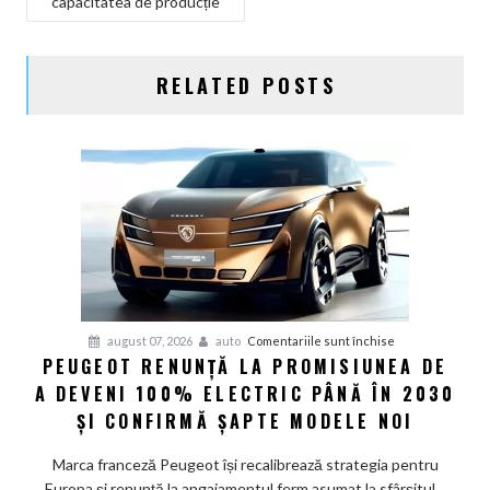
capacitatea de producție
RELATED POSTS
pentru
august 07, 2026
auto
Comentariile sunt închise
PEUGEOT RENUNȚĂ LA PROMISIUNEA DE
Peugeot
A DEVENI 100% ELECTRIC PÂNĂ ÎN 2030
renunță
la
ȘI CONFIRMĂ ȘAPTE MODELE NOI
promisiunea
de
Marca franceză Peugeot își recalibrează strategia pentru
a
Europa și renunță la angajamentul ferm asumat la sfârșitul...