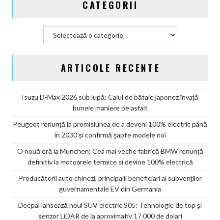
CATEGORII
Categorii
ARTICOLE RECENTE
Isuzu D-Max 2026 sub lupă: Calul de bătaie japonez învață
bunele maniere pe asfalt
Peugeot renunță la promisiunea de a deveni 100% electric până
în 2030 și confirmă șapte modele noi
O nouă eră la Munchen: Cea mai veche fabrică BMW renunță
definitiv la motoarele termice și devine 100% electrică
Producătorii auto chinezi, principalii beneficiari ai subvenților
guvernamentale EV din Germania
Deepal lansează noul SUV electric S05: Tehnologie de top și
senzor LiDAR de la aproximativ 17.000 de dolari