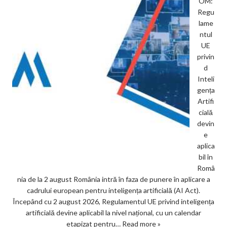
OM:
Regu
lame
ntul
UE
privin
d
Inteli
gența
Artifi
cială
devin
e
aplica
bil în
Româ
nia de la 2 august România intră în faza de punere în aplicare a
cadrului european pentru inteligența artificială (AI Act).
Începând cu 2 august 2026, Regulamentul UE privind inteligența
artificială devine aplicabil la nivel național, cu un calendar
etapizat pentru…
Read more »