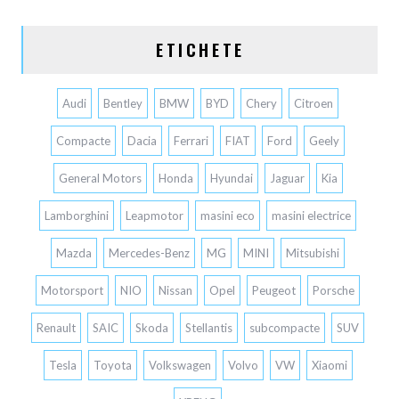
ETICHETE
Audi
Bentley
BMW
BYD
Chery
Citroen
Compacte
Dacia
Ferrari
FIAT
Ford
Geely
General Motors
Honda
Hyundai
Jaguar
Kia
Lamborghini
Leapmotor
masini eco
masini electrice
Mazda
Mercedes-Benz
MG
MINI
Mitsubishi
Motorsport
NIO
Nissan
Opel
Peugeot
Porsche
Renault
SAIC
Skoda
Stellantis
subcompacte
SUV
Tesla
Toyota
Volkswagen
Volvo
VW
Xiaomi