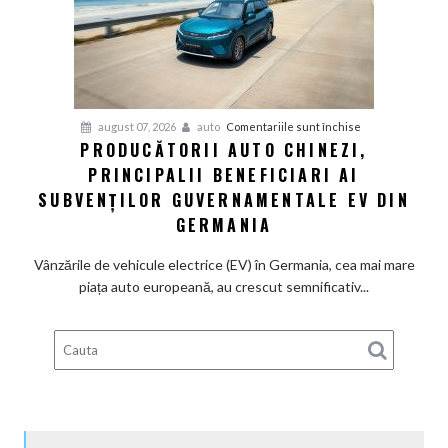
definitiv
la
motoarele
termice
și
pentru
august 07, 2026
auto
Comentariile sunt închise
devine
PRODUCĂTORII AUTO CHINEZI,
Producătorii
100%
PRINCIPALII BENEFICIARI AI
auto
electrică
chinezi,
SUBVENȚILOR GUVERNAMENTALE EV DIN
principalii
GERMANIA
beneficiari
ai
Vânzările de vehicule electrice (EV) în Germania, cea mai mare
subvenților
piața auto europeană, au crescut semnificativ...
guvernamentale
EV
din
Germania