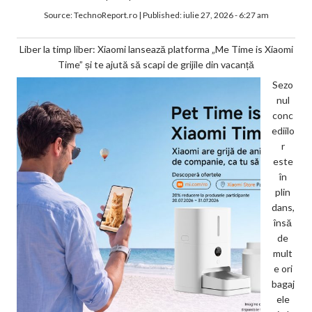
Source:
TechnoReport.ro
|
Published:
iulie 27, 2026 - 6:27 am
Liber la timp liber: Xiaomi lansează platforma „Me Time is Xiaomi
Time” și te ajută să scapi de grijile din vacanță
Sezo
nul
conc
ediilo
r
este
în
plin
dans,
însă
de
mult
e ori
bagaj
ele