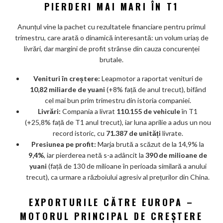
PIERDERI MAI MARI ÎN T1
Anunțul vine la pachet cu rezultatele financiare pentru primul
trimestru, care arată o dinamică interesantă: un volum uriaș de
livrări, dar margini de profit strânse din cauza concurenței
brutale.
Venituri în creștere:
Leapmotor a raportat venituri de
10,82 miliarde de yuani
(+8% față de anul trecut), bifând
cel mai bun prim trimestru din istoria companiei.
Livrări:
Compania a livrat
110.155 de vehicule
în T1
(+25,8% față de T1 anul trecut), iar luna aprilie a adus un nou
record istoric, cu
71.387 de unități
livrate.
Presiunea pe profit:
Marja brută a scăzut de la 14,9% la
9,4%
, iar pierderea netă s-a adâncit la
390 de milioane de
yuani
(față de 130 de milioane în perioada similară a anului
trecut), ca urmare a războiului agresiv al prețurilor din China.
EXPORTURILE CĂTRE EUROPA –
MOTORUL PRINCIPAL DE CREȘTERE