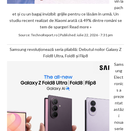
vin la
pach
et și cu un bagaj invizibil: grijile pentru ce lăsăm în urmă. Un
studiu recent realizat de Xiaomi arată că 49% dintre români se
tem de spargeri
Read more »
Source:
TechnoReport.ro
|
Published:
iulie 22, 2026 - 7:31 pm
Samsung revoluționează seria pliabilă: Debutul noilor Galaxy Z
Fold8 Ultra, Fold8 și Flip8
Sams
ung
Elect
ronic
s a
preze
ntat
astăz
i
noua
serie