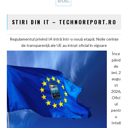
XPENG
STIRI DIN IT – TECHNOREPORT.RO
Regulamentul privind IA intră într-o nouă etapă: Noile cerințe
de transparență ale UE au intrat oficial în vigoare
Înce
pând
de
ieri, 2
augu
st
2026,
Ofici
ul
pentr
u
Inteli