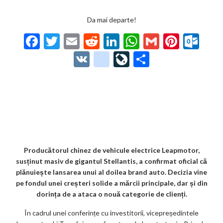
Da mai departe!
F
T
E
R
Li
W
G
Pi
O
ac
w
m
e
n
h
m
nt
ut
V
g
Li
P
e
itt
ai
d
ke
at
ai
er
lo
K
o
ve
ar
b
er
l
di
dI
s
l
es
o
o
Jo
ta
o
t
n
A
t
k.
gl
ur
je
o
p
co
e_
n
az
k
p
m
b
al
ă
o
Producătorul chinez de vehicule electrice Leapmotor,
susținut masiv de gigantul Stellantis, a confirmat oficial că
o
plănuiește lansarea unui al doilea brand auto. Decizia vine
k
pe fondul unei creșteri solide a mărcii principale, dar și din
dorința de a ataca o nouă categorie de clienți.
m
În cadrul unei conferințe cu investitorii, vicepreședintele
ar