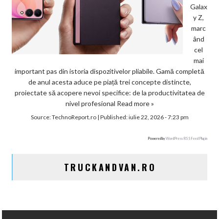
Galax
y Z,
marc
ând
cel
mai
important pas din istoria dispozitivelor pliabile. Gamă completă
de anul acesta aduce pe piață trei concepte distincte,
proiectate să acopere nevoi specifice: de la productivitatea de
nivel profesional
Read more »
Source:
TechnoReport.ro
|
Published:
iulie 22, 2026 - 7:23 pm
Powered by
WordPress RSS Feed Plugin
TRUCKANDVAN.RO