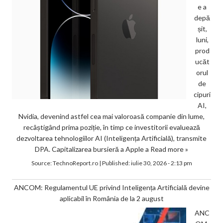
e a
depă
șit,
luni,
prod
ucăt
orul
de
cipuri
AI,
Nvidia, devenind astfel cea mai valoroasă companie din lume,
recâștigând prima poziție, în timp ce investitorii evaluează
dezvoltarea tehnologiilor AI (Inteligența Artificială), transmite
DPA. Capitalizarea bursieră a Apple a
Read more »
Source:
TechnoReport.ro
|
Published:
iulie 30, 2026 - 2:13 pm
ANCOM: Regulamentul UE privind Inteligența Artificială devine
aplicabil în România de la 2 august
ANC