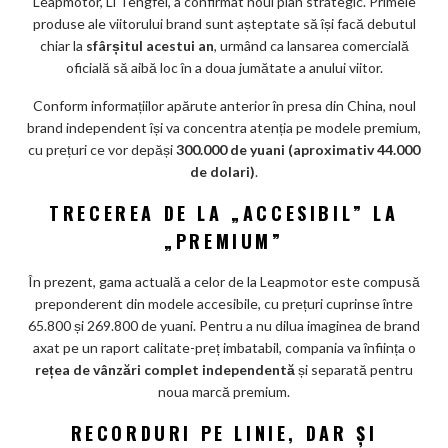
Leapmotor, Li Tengfei, a confirmat noul plan strategic. Primele
ks
produse ale viitorului brand sunt așteptate să își facă debutul
chiar la
sfârșitul acestui an
, urmând ca lansarea comercială
oficială să aibă loc în a doua jumătate a anului viitor.
Conform informațiilor apărute anterior în presa din China, noul
brand independent își va concentra atenția pe modele premium,
cu prețuri ce vor depăși
300.000 de yuani (aproximativ 44.000
de dolari)
.
TRECEREA DE LA „ACCESIBIL” LA
„PREMIUM”
În prezent, gama actuală a celor de la Leapmotor este compusă
preponderent din modele accesibile, cu prețuri cuprinse între
65.800 și 269.800 de yuani. Pentru a nu dilua imaginea de brand
axat pe un raport calitate-preț imbatabil, compania va înființa o
rețea de vânzări complet independentă
și separată pentru
noua marcă premium.
RECORDURI PE LINIE, DAR ȘI