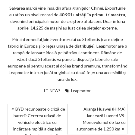
Salvarea mărcii vine însă din afara granițelor Chinei. Exporturile
au atins un nivel record de
40.901 unități în primul trimestru
,
devenind principalul motor de creștere al afacerii. Doar în luna
aprilie, 14.225 de mașini au luat calea piețelor externe.
Prin intermediul joint-venture-ului cu Stellantis (care deține
fabrici în Europa și o rețea uriașă de distribuție), Leapmotor are o
rampă de lansare ideală pe bătrânul continent. Rămâne de
văzut dacă Stellantis va pune la dispoziție fabricile sale
europene și pentru acest al doilea brand premium, transformând
Leapmotor într-un jucător global cu două fețe: una accesibilă și
una de lux.
NEWS
Leapmotor
NAVIGARE
BYD recunoaște o criză de
Alianța Huawei (HIMA)
baterii: Cererea uriașă de
lansează Luxeed V9:
ÎN
vehicule electrice cu
Monovolumul de lux cu
ARTICOLE
încărcare rapidă a depășit
autonomie de 1.250 km