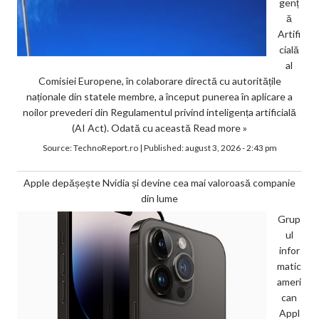
genț
ă
Artifi
cială
al
Comisiei Europene, în colaborare directă cu autoritățile
naționale din statele membre, a început punerea în aplicare a
noilor prevederi din Regulamentul privind inteligența artificială
(AI Act). Odată cu această
Read more »
Source:
TechnoReport.ro
|
Published:
august 3, 2026 - 2:43 pm
Apple depășește Nvidia și devine cea mai valoroasă companie
din lume
Grup
ul
infor
matic
ameri
can
Appl