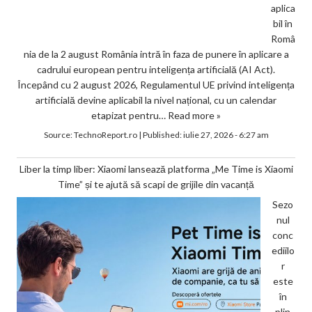
aplica
bil în
Româ
nia de la 2 august România intră în faza de punere în aplicare a
cadrului european pentru inteligența artificială (AI Act).
Începând cu 2 august 2026, Regulamentul UE privind inteligența
artificială devine aplicabil la nivel național, cu un calendar
etapizat pentru…
Read more »
Source:
TechnoReport.ro
|
Published:
iulie 27, 2026 - 6:27 am
Liber la timp liber: Xiaomi lansează platforma „Me Time is Xiaomi
Time” și te ajută să scapi de grijile din vacanță
Sezo
nul
conc
ediilo
r
este
în
plin