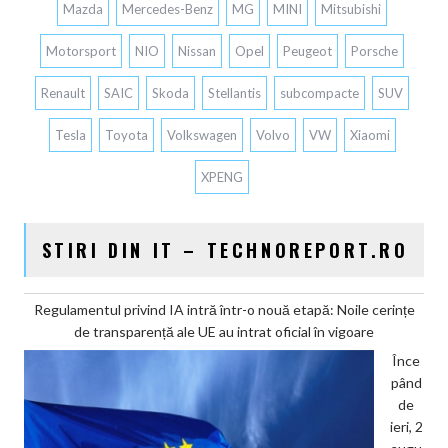
Mazda
Mercedes-Benz
MG
MINI
Mitsubishi
Motorsport
NIO
Nissan
Opel
Peugeot
Porsche
Renault
SAIC
Skoda
Stellantis
subcompacte
SUV
Tesla
Toyota
Volkswagen
Volvo
VW
Xiaomi
XPENG
STIRI DIN IT – TECHNOREPORT.RO
Regulamentul privind IA intră într-o nouă etapă: Noile cerințe
de transparență ale UE au intrat oficial în vigoare
Înce
pând
de
ieri, 2