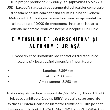
Cu un preț de pornire de
389.800 yuani (aproximativ 57.290
ks
USD)
, Luxeed V9 atacă direct segmentul vehiculelor comerciale
și de familie de lux, dominat până acum în China de General
Motors și BYD. Strategia pare să funcționeze deja: modelul a
adunat peste
40.000 de precomenzi
înainte de lansarea
oficială, iar primele livrări vor începe la începutul lunii iunie.
DIMENSIUNI DE „GARSONIERĂ” ȘI
AUTONOMIE URIAȘĂ
Luxeed V9 este un monstru de confort cu trei rânduri de
scaune și 7 locuri, având dimensiuni impunătoare:
Lungime:
5.359 mm
Lățime:
2.009 mm
Ampatament:
3.250 mm
Toate cele patru echipări disponibile (Max, Max+, Ultra și Ultra+)
folosesc o arhitectură de tip
EREV (electric cu autonomie
extinsă)
. Sistemul combină un motor termic de 1.5 litri pe post
de generator, baterii de la CATL (de 37 kWh sau 53,4 kWh) și un