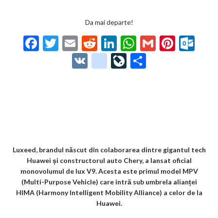
Da mai departe!
F
T
E
R
Li
W
G
Pi
O
ac
w
m
e
n
h
m
nt
ut
V
g
Li
P
e
itt
ai
d
ke
at
ai
er
lo
K
o
ve
ar
b
er
l
di
dI
s
l
es
o
o
Jo
ta
o
t
n
A
t
k.
gl
ur
je
o
p
co
e_
n
az
k
p
m
b
al
ă
o
Luxeed, brandul născut din colaborarea dintre gigantul tech
Huawei și constructorul auto Chery, a lansat oficial
o
monovolumul de lux V9. Acesta este primul model MPV
k
(Multi-Purpose Vehicle) care intră sub umbrela alianței
HIMA (Harmony Intelligent Mobility Alliance) a celor de la
m
Huawei.
ar