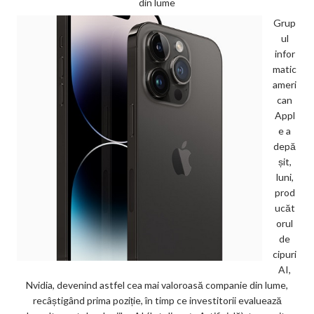
din lume
Grup
ul
infor
matic
ameri
can
Appl
e a
depă
șit,
luni,
prod
ucăt
orul
de
cipuri
AI,
Nvidia, devenind astfel cea mai valoroasă companie din lume,
recâștigând prima poziție, în timp ce investitorii evaluează