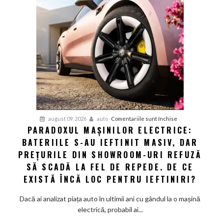
din
Europa:
Cum
a
obligat
concurența
din
Asia
giganții
VW
și
pentru
august 09, 2026
auto
Comentariile sunt închise
Audi
PARADOXUL MAȘINILOR ELECTRICE:
Paradoxul
să
BATERIILE S-AU IEFTINIT MASIV, DAR
mașinilor
schimbe
electrice:
PREȚURILE DIN SHOWROOM-URI REFUZĂ
foaia
Bateriile
SĂ SCADĂ LA FEL DE REPEDE. DE CE
s-
EXISTĂ ÎNCĂ LOC PENTRU IEFTINIRI?
au
ieftinit
Dacă ai analizat piața auto în ultimii ani cu gândul la o mașină
masiv,
electrică, probabil ai...
dar