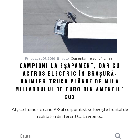
prețurile
din
showroom-
uri
refuză
să
scadă
la
pentru
august 09, 2026
auto
Comentariile sunt închise
fel
CAMPIONI LA EȘAPAMENT, DAR CU
Campioni
de
ACTROS ELECTRIC ÎN BROȘURĂ:
la
repede.
eșapament,
DAIMLER TRUCK PLÂNGE DE MILA
De
dar
ce
MILIARDULUI DE EURO DIN AMENZILE
cu
există
CO2
Actros
încă
electric
loc
Ah, ce frumos e când PR-ul corporatist se lovește frontal de
în
pentru
realitatea din teren! Câtă vreme...
broșură:
ieftiniri?
Daimler
Truck