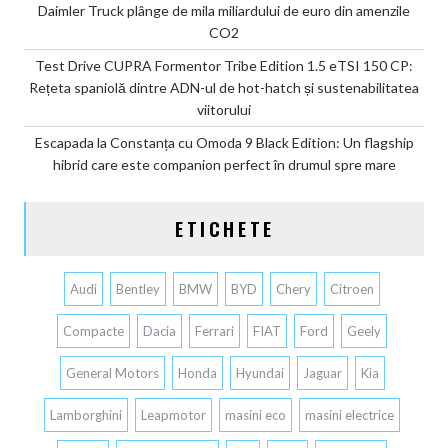
Daimler Truck plânge de mila miliardului de euro din amenzile
CO2
Test Drive CUPRA Formentor Tribe Edition 1.5 eTSI 150 CP:
Rețeta spaniolă dintre ADN-ul de hot-hatch și sustenabilitatea
viitorului
Escapada la Constanța cu Omoda 9 Black Edition: Un flagship
hibrid care este companion perfect în drumul spre mare
ETICHETE
Audi
Bentley
BMW
BYD
Chery
Citroen
Compacte
Dacia
Ferrari
FIAT
Ford
Geely
General Motors
Honda
Hyundai
Jaguar
Kia
Lamborghini
Leapmotor
masini eco
masini electrice