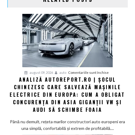
pentru
august 09, 2026
auto
Comentariile sunt închise
ANALIZĂ AUTOREPORT.RO | ȘOCUL
Analiză
CHINEZESC CARE SALVEAZĂ MAȘINILE
Autoreport.ro
|
ELECTRICE DIN EUROPA: CUM A OBLIGAT
Șocul
CONCURENȚA DIN ASIA GIGANȚII VW ȘI
chinezesc
AUDI SĂ SCHIMBE FOAIA
care
salvează
Până nu demult, rețeta marilor constructori auto europeni era
mașinile
una simplă, confortabilă și extrem de profitabilă....
electrice