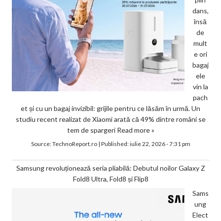
dans,
însă
de
mult
e ori
bagaj
ele
vin la
pach
et și cu un bagaj invizibil: grijile pentru ce lăsăm în urmă. Un
studiu recent realizat de Xiaomi arată că 49% dintre români se
tem de spargeri
Read more »
Source:
TechnoReport.ro
|
Published:
iulie 22, 2026 - 7:31 pm
Samsung revoluționează seria pliabilă: Debutul noilor Galaxy Z
Fold8 Ultra, Fold8 și Flip8
Sams
ung
Elect