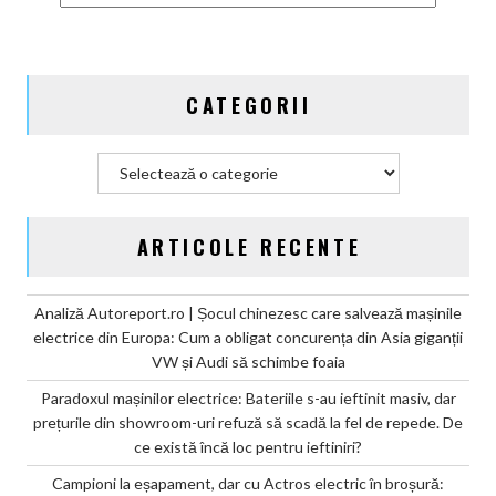
plânge
de
mila
miliardului
CATEGORII
de
euro
din
Categorii
amenzile
CO2
ARTICOLE RECENTE
Analiză Autoreport.ro | Șocul chinezesc care salvează mașinile
electrice din Europa: Cum a obligat concurența din Asia giganții
VW și Audi să schimbe foaia
Paradoxul mașinilor electrice: Bateriile s-au ieftinit masiv, dar
prețurile din showroom-uri refuză să scadă la fel de repede. De
ce există încă loc pentru ieftiniri?
Campioni la eșapament, dar cu Actros electric în broșură: