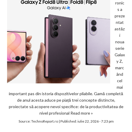
ronic
s a
preze
ntat
astăz
i
noua
serie
Galax
y Z,
marc
ând
cel
mai
important pas din istoria dispozitivelor pliabile. Gamă completă
de anul acesta aduce pe piață trei concepte distincte,
proiectate să acopere nevoi specifice: de la productivitatea de
nivel profesional
Read more »
Source:
TechnoReport.ro
|
Published:
iulie 22, 2026 - 7:23 pm