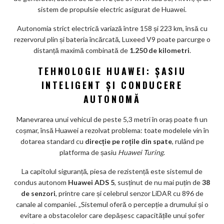
sistem de propulsie electric asigurat de Huawei.
Autonomia strict electrică variază între 158 și 223 km, însă cu
rezervorul plin și bateria încărcată, Luxeed V9 poate parcurge o
distanță maximă combinată de
1.250 de kilometri
.
TEHNOLOGIE HUAWEI: ȘASIU
INTELIGENT ȘI CONDUCERE
AUTONOMĂ
Manevrarea unui vehicul de peste 5,3 metri în oraș poate fi un
coșmar, însă Huawei a rezolvat problema: toate modelele vin în
dotarea standard cu
direcție pe roțile din spate
, rulând pe
platforma de șasiu
Huawei Turing
.
La capitolul siguranță, piesa de rezistență este sistemul de
condus autonom
Huawei ADS 5
, susținut de nu mai puțin de
38
de senzori
, printre care și celebrul senzor LiDAR cu 896 de
canale al companiei. „Sistemul oferă o percepție a drumului și o
evitare a obstacolelor care depășesc capacitățile unui șofer