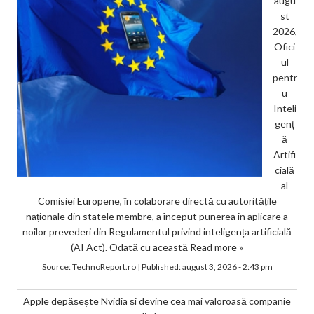
augu
st
2026,
Ofici
ul
pentr
u
Inteli
genț
ă
Artifi
cială
al
Comisiei Europene, în colaborare directă cu autoritățile
naționale din statele membre, a început punerea în aplicare a
noilor prevederi din Regulamentul privind inteligența artificială
(AI Act). Odată cu această
Read more »
Source:
TechnoReport.ro
|
Published:
august 3, 2026 - 2:43 pm
Apple depășește Nvidia și devine cea mai valoroasă companie