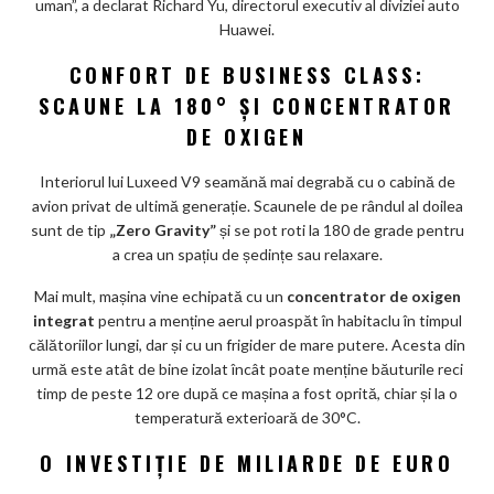
uman”, a declarat Richard Yu, directorul executiv al diviziei auto
Huawei.
CONFORT DE BUSINESS CLASS:
SCAUNE LA 180° ȘI CONCENTRATOR
DE OXIGEN
Interiorul lui Luxeed V9 seamănă mai degrabă cu o cabină de
avion privat de ultimă generație. Scaunele de pe rândul al doilea
sunt de tip
„Zero Gravity”
și se pot roti la 180 de grade pentru
a crea un spațiu de ședințe sau relaxare.
Mai mult, mașina vine echipată cu un
concentrator de oxigen
integrat
pentru a menține aerul proaspăt în habitaclu în timpul
călătoriilor lungi, dar și cu un frigider de mare putere. Acesta din
urmă este atât de bine izolat încât poate menține băuturile reci
timp de peste 12 ore după ce mașina a fost oprită, chiar și la o
temperatură exterioară de 30°C.
O INVESTIȚIE DE MILIARDE DE EURO