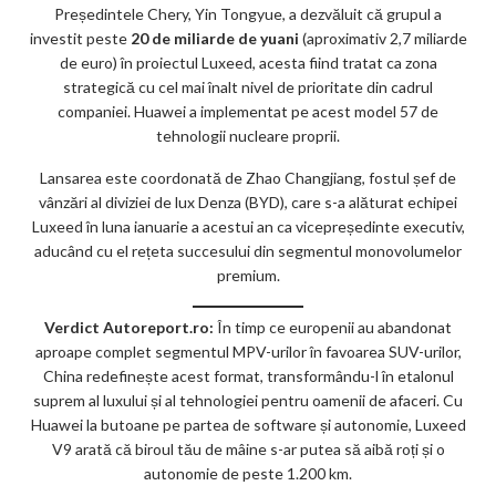
Președintele Chery, Yin Tongyue, a dezvăluit că grupul a
investit peste
20 de miliarde de yuani
(aproximativ 2,7 miliarde
de euro) în proiectul Luxeed, acesta fiind tratat ca zona
strategică cu cel mai înalt nivel de prioritate din cadrul
companiei. Huawei a implementat pe acest model 57 de
tehnologii nucleare proprii.
Lansarea este coordonată de Zhao Changjiang, fostul șef de
vânzări al diviziei de lux Denza (BYD), care s-a alăturat echipei
Luxeed în luna ianuarie a acestui an ca vicepreședinte executiv,
aducând cu el rețeta succesului din segmentul monovolumelor
premium.
Verdict Autoreport.ro:
În timp ce europenii au abandonat
aproape complet segmentul MPV-urilor în favoarea SUV-urilor,
China redefinește acest format, transformându-l în etalonul
suprem al luxului și al tehnologiei pentru oamenii de afaceri. Cu
Huawei la butoane pe partea de software și autonomie, Luxeed
V9 arată că biroul tău de mâine s-ar putea să aibă roți și o
autonomie de peste 1.200 km.