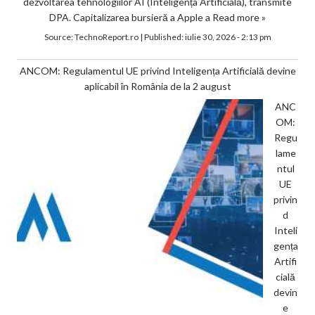
dezvoltarea tehnologiilor AI (Inteligența Artificială), transmite
DPA. Capitalizarea bursieră a Apple a
Read more »
Source:
TechnoReport.ro
|
Published:
iulie 30, 2026 - 2:13 pm
ANCOM: Regulamentul UE privind Inteligența Artificială devine
aplicabil în România de la 2 august
ANC
OM:
Regu
lame
ntul
UE
privin
d
Inteli
gența
Artifi
cială
devin
e