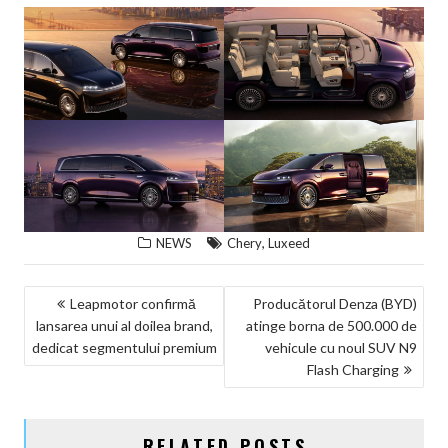
,
NEWS
Chery
Luxeed
NAVIGARE
Leapmotor confirmă
Producătorul Denza (BYD)
lansarea unui al doilea brand,
atinge borna de 500.000 de
ÎN
dedicat segmentului premium
vehicule cu noul SUV N9
ARTICOLE
Flash Charging
RELATED POSTS