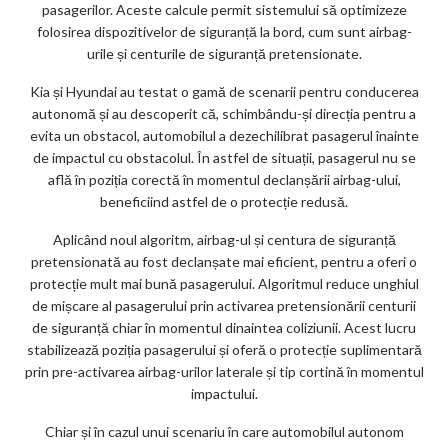
pasagerilor. Aceste calcule permit sistemului să optimizeze
folosirea dispozitivelor de siguranță la bord, cum sunt airbag-
urile și centurile de siguranță pretensionate.
Kia și Hyundai au testat o gamă de scenarii pentru conducerea
autonomă și au descoperit că, schimbându-și direcția pentru a
evita un obstacol, automobilul a dezechilibrat pasagerul înainte
de impactul cu obstacolul. În astfel de situații, pasagerul nu se
află în poziția corectă în momentul declanșării airbag-ului,
beneficiind astfel de o protecție redusă.
Aplicând noul algoritm, airbag-ul și centura de siguranță
pretensionată au fost declanșate mai eficient, pentru a oferi o
protecție mult mai bună pasagerului. Algoritmul reduce unghiul
de mișcare al pasagerului prin activarea pretensionării centurii
de siguranță chiar în momentul dinaintea coliziunii. Acest lucru
stabilizează poziția pasagerului și oferă o protecție suplimentară
prin pre-activarea airbag-urilor laterale și tip cortină în momentul
impactului.
Chiar și în cazul unui scenariu în care automobilul autonom