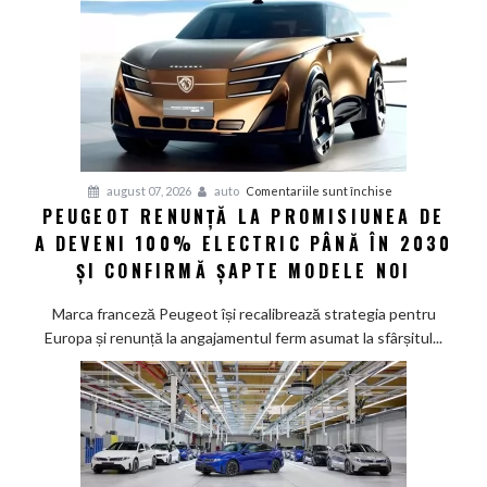
pentru
august 07, 2026
auto
Comentariile sunt închise
PEUGEOT RENUNȚĂ LA PROMISIUNEA DE
Peugeot
A DEVENI 100% ELECTRIC PÂNĂ ÎN 2030
renunță
la
ȘI CONFIRMĂ ȘAPTE MODELE NOI
promisiunea
de
Marca franceză Peugeot își recalibrează strategia pentru
a
Europa și renunță la angajamentul ferm asumat la sfârșitul...
deveni
100%
electric
până
în
2030