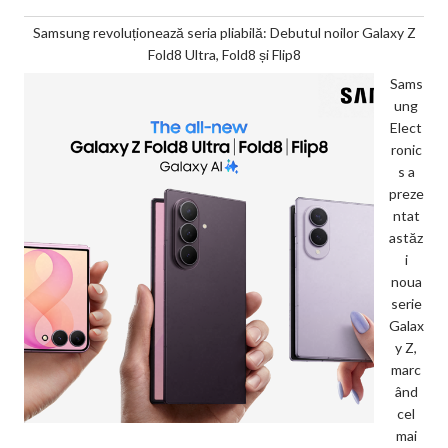
Samsung revoluționează seria pliabilă: Debutul noilor Galaxy Z
Fold8 Ultra, Fold8 și Flip8
Sams
ung
Elect
ronic
s a
preze
ntat
astăz
i
noua
serie
Galax
y Z,
marc
ând
cel
mai