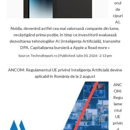
orul
de
cipuri
AI,
Nvidia, devenind astfel cea mai valoroasă companie din lume,
recâștigând prima poziție, în timp ce investitorii evaluează
dezvoltarea tehnologiilor AI (Inteligența Artificială), transmite
DPA. Capitalizarea bursieră a Apple a
Read more »
Source:
TechnoReport.ro
|
Published:
iulie 30, 2026 - 2:13 pm
ANCOM: Regulamentul UE privind Inteligența Artificială devine
aplicabil în România de la 2 august
ANC
OM:
Regu
lame
ntul
UE
privin
d