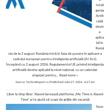
Inteli
gența
Artifi
cială
devin
e
aplica
bil în
Româ
nia de la 2 august România intră în faza de punere în aplicare a
cadrului european pentru inteligența artificială (AI Act).
Începând cu 2 august 2026, Regulamentul UE privind inteligența
artificială devine aplicabil la nivel național, cu un calendar
etapizat pentru…
Read more »
Source:
TechnoReport.ro
|
Published:
iulie 27, 2026 - 6:27 am
Liber la timp liber: Xiaomi lansează platforma „Me Time is Xiaomi
Time” și te ajută să scapi de grijile din vacanță
Sezo