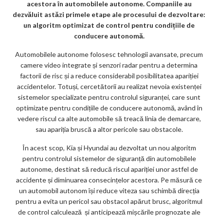
k
acestora în automobilele autonome. Companiile au
dezvăluit astăzi primele etape ale procesului de dezvoltare:
m
un algoritm optimizat de control pentru condițiile de
ar
conducere autonomă.
ks
Automobilele autonome folosesc tehnologii avansate, precum
camere video integrate și senzori radar pentru a determina
factorii de risc și a reduce considerabil posibilitatea apariției
accidentelor. Totuși, cercetătorii au realizat nevoia existenței
sistemelor specializate pentru controlul siguranței, care sunt
optimizate pentru condițiile de conducere autonomă, având în
vedere riscul ca alte automobile să treacă linia de demarcare,
sau apariția bruscă a altor pericole sau obstacole.
În acest scop, Kia și Hyundai au dezvoltat un nou algoritm
pentru controlul sistemelor de siguranță din automobilele
autonome, destinat să reducă riscul apariției unor astfel de
accidente și diminuarea consecințelor acestora. Pe măsură ce
un automobil autonom își reduce viteza sau schimbă direcția
pentru a evita un pericol sau obstacol apărut brusc, algoritmul
de control calculează și anticipează mișcările prognozate ale