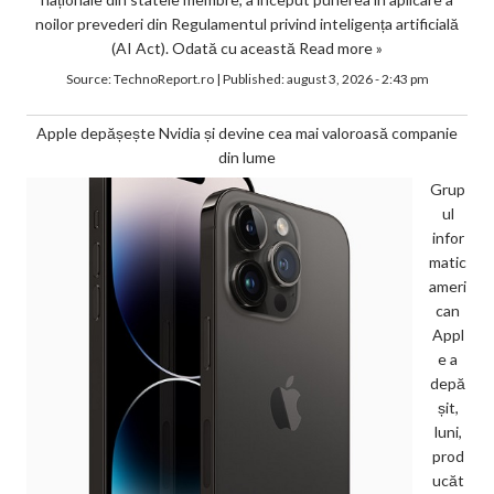
noilor prevederi din Regulamentul privind inteligența artificială
(AI Act). Odată cu această
Read more »
Source:
TechnoReport.ro
|
Published:
august 3, 2026 - 2:43 pm
Apple depășește Nvidia și devine cea mai valoroasă companie
din lume
Grup
ul
infor
matic
ameri
can
Appl
e a
depă
șit,
luni,
prod
ucăt