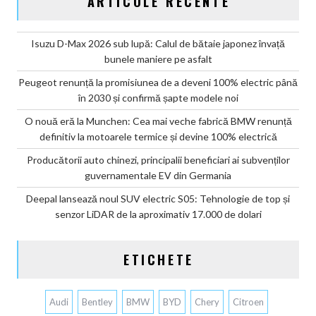
ARTICOLE RECENTE
Isuzu D-Max 2026 sub lupă: Calul de bătaie japonez învață
bunele maniere pe asfalt
Peugeot renunță la promisiunea de a deveni 100% electric până
în 2030 și confirmă șapte modele noi
O nouă eră la Munchen: Cea mai veche fabrică BMW renunță
definitiv la motoarele termice și devine 100% electrică
Producătorii auto chinezi, principalii beneficiari ai subvenților
guvernamentale EV din Germania
Deepal lansează noul SUV electric S05: Tehnologie de top și
senzor LiDAR de la aproximativ 17.000 de dolari
ETICHETE
Audi
Bentley
BMW
BYD
Chery
Citroen