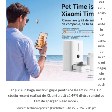
nul
conc
ediilo
r
este
în
plin
dans,
însă
de
mult
e ori
bagaj
ele
vin la
pach
et și cu un bagaj invizibil: grijile pentru ce lăsăm în urmă. Un
studiu recent realizat de Xiaomi arată că 49% dintre români se
tem de spargeri
Read more »
Source:
TechnoReport.ro
|
Published:
iulie 22, 2026 - 7:31 pm