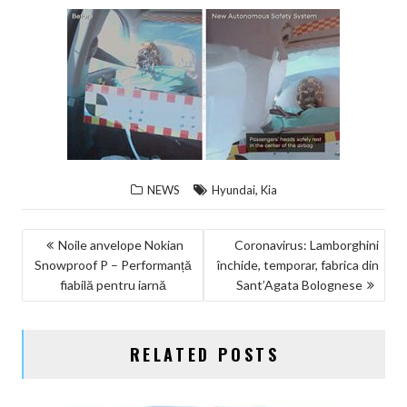
,
NEWS
Hyundai
Kia
NAVIGARE
Noile anvelope Nokian
Coronavirus: Lamborghini
Snowproof P – Performanță
închide, temporar, fabrica din
ÎN
fiabilă pentru iarnă
Sant’Agata Bolognese
ARTICOLE
RELATED POSTS