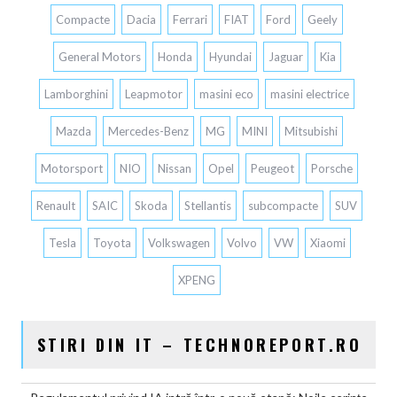
Compacte
Dacia
Ferrari
FIAT
Ford
Geely
General Motors
Honda
Hyundai
Jaguar
Kia
Lamborghini
Leapmotor
masini eco
masini electrice
Mazda
Mercedes-Benz
MG
MINI
Mitsubishi
Motorsport
NIO
Nissan
Opel
Peugeot
Porsche
Renault
SAIC
Skoda
Stellantis
subcompacte
SUV
Tesla
Toyota
Volkswagen
Volvo
VW
Xiaomi
XPENG
STIRI DIN IT – TECHNOREPORT.RO