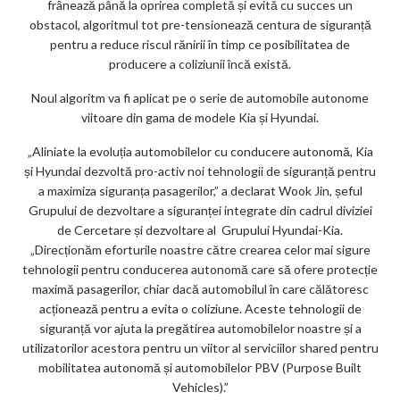
frânează până la oprirea completă și evită cu succes un
obstacol, algoritmul tot pre-tensionează centura de siguranță
pentru a reduce riscul rănirii în timp ce posibilitatea de
producere a coliziunii încă există.
Noul algoritm va fi aplicat pe o serie de automobile autonome
viitoare din gama de modele Kia și Hyundai.
„Aliniate la evoluția automobilelor cu conducere autonomă, Kia
și Hyundai dezvoltă pro-activ noi tehnologii de siguranță pentru
a maximiza siguranța pasagerilor,” a declarat Wook Jin, șeful
Grupului de dezvoltare a siguranței integrate din cadrul diviziei
de Cercetare și dezvoltare al Grupului Hyundai-Kia.
„Direcționăm eforturile noastre către crearea celor mai sigure
tehnologii pentru conducerea autonomă care să ofere protecție
maximă pasagerilor, chiar dacă automobilul în care călătoresc
acționează pentru a evita o coliziune. Aceste tehnologii de
siguranță vor ajuta la pregătirea automobilelor noastre și a
utilizatorilor acestora pentru un viitor al serviciilor shared pentru
mobilitatea autonomă și automobilelor PBV (Purpose Built
Vehicles).”