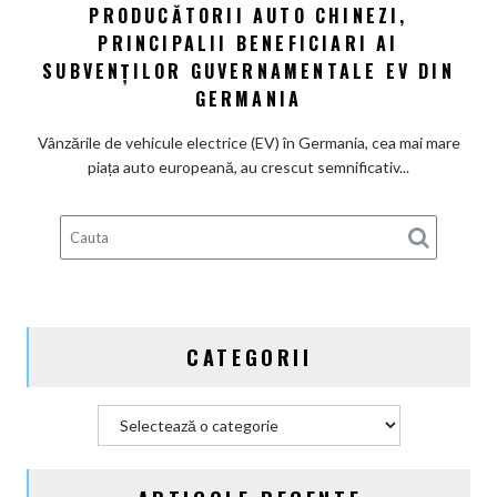
PRODUCĂTORII AUTO CHINEZI,
Producătorii
100%
PRINCIPALII BENEFICIARI AI
auto
electrică
chinezi,
SUBVENȚILOR GUVERNAMENTALE EV DIN
principalii
GERMANIA
beneficiari
ai
Vânzările de vehicule electrice (EV) în Germania, cea mai mare
subvenților
piața auto europeană, au crescut semnificativ...
guvernamentale
EV
din
Germania
CATEGORII
Categorii