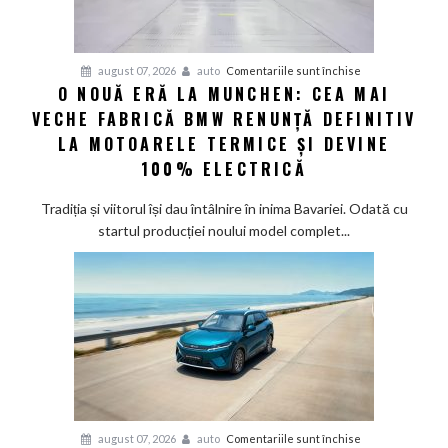
și
confirmă
șapte
pentru
august 07, 2026
auto
Comentariile sunt închise
modele
O NOUĂ ERĂ LA MUNCHEN: CEA MAI
O
noi
VECHE FABRICĂ BMW RENUNȚĂ DEFINITIV
nouă
eră
LA MOTOARELE TERMICE ȘI DEVINE
la
100% ELECTRICĂ
Munchen:
Cea
Tradiția și viitorul își dau întâlnire în inima Bavariei. Odată cu
mai
startul producției noului model complet...
veche
fabrică
BMW
renunță
definitiv
la
motoarele
termice
și
pentru
august 07, 2026
auto
Comentariile sunt închise
devine