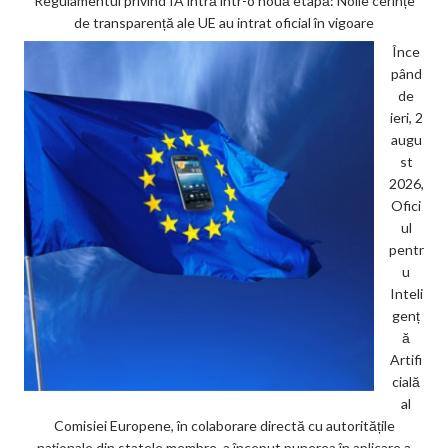
Regulamentul privind IA intră într-o nouă etapă: Noile cerințe
de transparență ale UE au intrat oficial în vigoare
Înce
pând
de
ieri, 2
augu
st
2026,
Ofici
ul
pentr
u
Inteli
genț
ă
Artifi
cială
al
Comisiei Europene, în colaborare directă cu autoritățile
naționale din statele membre, a început punerea în aplicare a