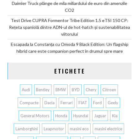
Daimler Truck plânge de mila miliardului de euro din amenzile
CO2
Test Drive CUPRA Formentor Tribe Edition 1.5 eTSI 150 CP:
Rețeta spaniolă dintre ADN-ul de hot-hatch și sustenabilitatea
viitorului
Escapada la Constanța cu Omoda 9 Black Edition: Un flagship
hibrid care este companion perfect în drumul spre mare
ETICHETE
Audi
Bentley
BMW
BYD
Chery
Citroen
Compacte
Dacia
Ferrari
FIAT
Ford
Geely
General Motors
Honda
Hyundai
Jaguar
Kia
Lamborghini
Leapmotor
masini eco
masini electrice