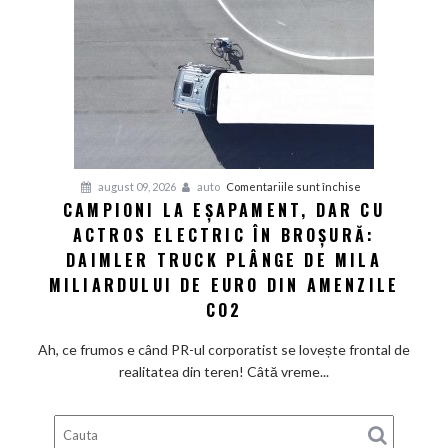
prețurile
din
showroom-
uri
refuză
să
scadă
la
pentru
august 09, 2026
auto
Comentariile sunt închise
fel
CAMPIONI LA EȘAPAMENT, DAR CU
Campioni
de
ACTROS ELECTRIC ÎN BROȘURĂ:
la
repede.
eșapament,
DAIMLER TRUCK PLÂNGE DE MILA
De
dar
ce
MILIARDULUI DE EURO DIN AMENZILE
cu
există
CO2
Actros
încă
electric
loc
Ah, ce frumos e când PR-ul corporatist se lovește frontal de
în
pentru
realitatea din teren! Câtă vreme...
broșură:
ieftiniri?
Daimler
Truck