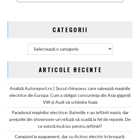
plânge
de
mila
miliardului
CATEGORII
de
euro
din
Categorii
amenzile
CO2
ARTICOLE RECENTE
Analiză Autoreport.ro | Șocul chinezesc care salvează mașinile
electrice din Europa: Cum a obligat concurența din Asia giganții
VW și Audi să schimbe foaia
Paradoxul mașinilor electrice: Bateriile s-au ieftinit masiv, dar
prețurile din showroom-uri refuză să scadă la fel de repede. De
ce există încă loc pentru ieftiniri?
Campioni la eșapament, dar cu Actros electric în broșură: