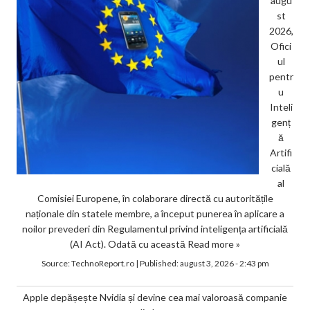
augu
st
2026,
Ofici
ul
pentr
u
Inteli
genț
ă
Artifi
cială
al
Comisiei Europene, în colaborare directă cu autoritățile
naționale din statele membre, a început punerea în aplicare a
noilor prevederi din Regulamentul privind inteligența artificială
(AI Act). Odată cu această
Read more »
Source:
TechnoReport.ro
|
Published:
august 3, 2026 - 2:43 pm
Apple depășește Nvidia și devine cea mai valoroasă companie