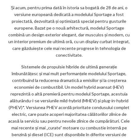
ks
Și acum, pentru prima dată în istoria sa bogată de 28 de ani, o
versiune europeană dedicată a modelului Sportage a fost
proiectată, dezvoltată și optimizată special pentru gusturile
europene. Bazat pe o nouă arhitectură, modelul Sportage
combină un design exterior elegant, dar musculos și modern, cu
un interior premium de ultimă oră, cu un display curbat integrat,
care găzduiește cele mai recente progrese în tehnologia de
conectivitate.
Sistemele de propulsie hibride de ultimă generație
îmbunătățesc și mai mult performanțele modelului Sportage,
contribuind la reducerea dramatică a emisiilor și la creșterea
economiei de combustibil. Un model hybrid avansat (HEV)
reprezintă o altă premieră pentru modelul Sportage, acestuia
alăturându-i-se versiunile mild-hybrid (MHEV) și plug-in-hybrid
(PHEV)*. Versiunea PHEV acordă prioritate condusului complet
electric, care poate acoperi majoritatea călătoriilor zilnice de
acasă la serviciu sau pentru nevoile zilnice de cumpărături. Cele
mai recente și mai „curate” motoare cu combustie internă pe
benzină și diesel (ICE) sunt disponibile în diferite versiuni de