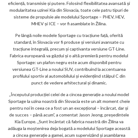
eficiență, transmisie și putere. Folosind flexibilitatea avansată și
modularitatea uzinei Kia din Slovacia, toate cele patru tipuri de
sisteme de propulsie ale modelului Sportage – PHEV, HEV,
MHEV și ICE – vor fi asamblate în Žilina.
Pe lângă noile modele Sportage cu tracțiune față, oferită
standard, în Slovacia vor fi produse și versiuni avansate cu
tracțiune integrală, precum și captivanta versiune GT-Line.
Fabrica europeană va găzdui și o altă premieră pentru modelul
Sportage: un plafon negru este acum disponibil pentru
versiunea GT-Line a noului SUV, contribuind la accentuarea
profilului sportiv al automobilului și evidențiind stâlpul C din
punct de vedere arhitectural și dinamic.
„Începutul producției celei de a cincea generație a noului model
Sportage la uzina noastră din Slovacia este un alt moment cheie
pentru noi în ceea ce a fost un an excepțional – încărcat, dar și
de succes – până acum”, a comentat Jason Jeong, președintele
Kia Europe. „Sunt încântat că fabrica noastră din Žilina va
adăuga la moștenirea deja bogată a modelului Sportage această
a cincea generație a gamei, acum supervizând și asamblarea