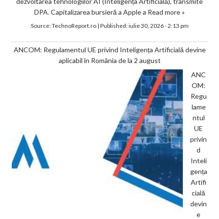
dezvoltarea tehnologiilor AI (Inteligența Artificială), transmite
DPA. Capitalizarea bursieră a Apple a
Read more »
Source:
TechnoReport.ro
|
Published:
iulie 30, 2026 - 2:13 pm
ANCOM: Regulamentul UE privind Inteligența Artificială devine
aplicabil în România de la 2 august
ANC
OM:
Regu
lame
ntul
UE
privin
d
Inteli
gența
Artifi
cială
devin
e