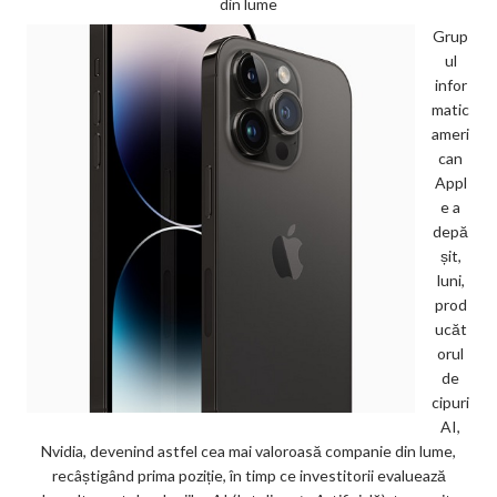
din lume
Grup
ul
infor
matic
ameri
can
Appl
e a
depă
șit,
luni,
prod
ucăt
orul
de
cipuri
AI,
Nvidia, devenind astfel cea mai valoroasă companie din lume,
recâștigând prima poziție, în timp ce investitorii evaluează