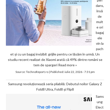
plin
dans,
însă
de
mult
e ori
bagaj
ele
vin la
pach
et și cu un bagaj invizibil: grijile pentru ce lăsăm în urmă. Un
studiu recent realizat de Xiaomi arată că 49% dintre români se
tem de spargeri
Read more »
Source:
TechnoReport.ro
|
Published:
iulie 22, 2026 - 7:31 pm
Samsung revoluționează seria pliabilă: Debutul noilor Galaxy Z
Fold8 Ultra, Fold8 și Flip8
Sams
ung
Elect