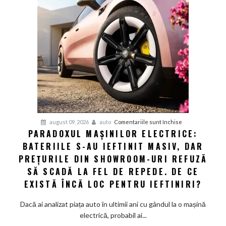
din
Europa:
Cum
a
obligat
concurența
din
Asia
giganții
VW
și
pentru
august 09, 2026
auto
Comentariile sunt închise
Audi
PARADOXUL MAȘINILOR ELECTRICE:
Paradoxul
să
BATERIILE S-AU IEFTINIT MASIV, DAR
mașinilor
schimbe
electrice:
PREȚURILE DIN SHOWROOM-URI REFUZĂ
foaia
Bateriile
SĂ SCADĂ LA FEL DE REPEDE. DE CE
s-
EXISTĂ ÎNCĂ LOC PENTRU IEFTINIRI?
au
ieftinit
Dacă ai analizat piața auto în ultimii ani cu gândul la o mașină
masiv,
electrică, probabil ai...
dar