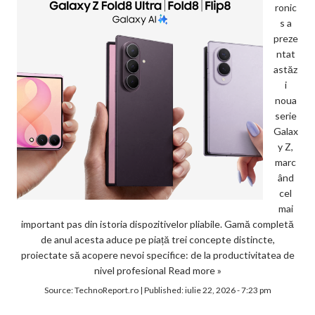
ronic
s a
preze
ntat
astăz
i
noua
serie
Galax
y Z,
marc
ând
cel
mai
important pas din istoria dispozitivelor pliabile. Gamă completă
de anul acesta aduce pe piață trei concepte distincte,
proiectate să acopere nevoi specifice: de la productivitatea de
nivel profesional
Read more »
Source:
TechnoReport.ro
|
Published:
iulie 22, 2026 - 7:23 pm