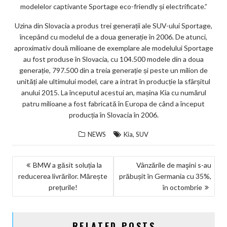
modelelor captivante Sportage eco-friendly și electrificate.”
Uzina din Slovacia a produs trei generații ale SUV-ului Sportage,
începând cu modelul de a doua generație în 2006. De atunci,
aproximativ două milioane de exemplare ale modelului Sportage
au fost produse în Slovacia, cu 104.500 modele din a doua
generație, 797.500 din a treia generație și peste un milion de
unități ale ultimului model, care a intrat în producție la sfârșitul
anului 2015. La începutul acestui an, mașina Kia cu numărul
patru milioane a fost fabricată în Europa de când a început
producția în Slovacia în 2006.
,
NEWS
Kia
SUV
NAVIGARE
BMW a găsit soluția la
Vânzările de maşini s-au
reducerea livrărilor. Mărește
prăbușit în Germania cu 35%,
ÎN
prețurile!
în octombrie
ARTICOLE
RELATED POSTS