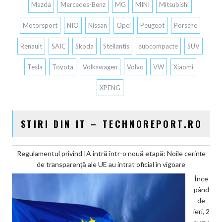
Mazda
Mercedes-Benz
MG
MINI
Mitsubishi
Motorsport
NIO
Nissan
Opel
Peugeot
Porsche
Renault
SAIC
Skoda
Stellantis
subcompacte
SUV
Tesla
Toyota
Volkswagen
Volvo
VW
Xiaomi
XPENG
STIRI DIN IT – TECHNOREPORT.RO
Regulamentul privind IA intră într-o nouă etapă: Noile cerințe
de transparență ale UE au intrat oficial în vigoare
Înce
pând
de
ieri, 2