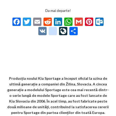
Da mai departe!
F
T
E
R
Li
W
G
Pi
O
ac
w
m
e
n
h
m
nt
ut
V
g
Li
P
e
itt
ai
d
ke
at
ai
er
lo
K
o
ve
ar
b
er
l
di
dI
s
l
es
o
o
Jo
ta
o
t
n
A
t
k.
gl
ur
je
o
p
co
e_
n
az
k
p
m
b
al
ă
o
Producția noului Kia Sportage a început oficial la uzina de
ultimă generație a companiei din Žilina, Slovacia. A cincea
o
generație a modelului Sportage este cea mai recentă dintr-
k
o serie lungă de modele Sportage care au fost lansate de
Kia Slovacia din 2006. În acel timp, au fost fabricate peste
m
două milioane de unități, contribuind la satisfacerea cererii
ar
pentru Sportage din partea clienților din toată Europa.