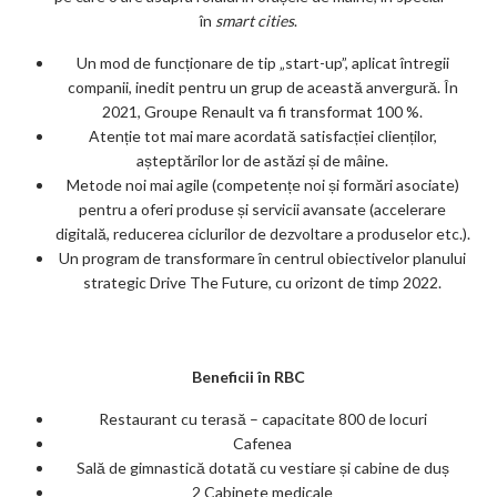
în
smart cities
.
Un mod de funcționare de tip „start-up”, aplicat întregii
companii, inedit pentru un grup de această anvergură. În
2021, Groupe Renault va fi transformat 100 %.
Atenție tot mai mare acordată satisfacției clienților,
așteptărilor lor de astăzi și de mâine.
Metode noi mai agile (competențe noi și formări asociate)
pentru a oferi produse și servicii avansate (accelerare
digitală, reducerea ciclurilor de dezvoltare a produselor etc.).
Un program de transformare în centrul obiectivelor planului
strategic Drive The Future, cu orizont de timp 2022.
Beneficii în RBC
Restaurant cu terasă – capacitate 800 de locuri
Cafenea
Sală de gimnastică dotată cu vestiare și cabine de duș
2 Cabinete medicale