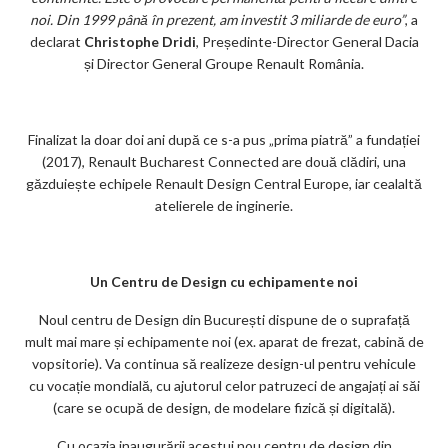
noi. Din 1999 până în prezent, am investit 3 miliarde de euro”
, a
declarat
Christophe Dridi
, Președinte-Director General Dacia
și Director General Groupe Renault România.
Finalizat la doar doi ani după ce s-a pus „prima piatră” a fundației
(2017), Renault Bucharest Connected are două clădiri, una
găzduiește echipele Renault Design Central Europe, iar cealaltă
atelierele de inginerie.
Un Centru de Design cu echipamente noi
Noul centru de Design din București dispune de o suprafață
mult mai mare și echipamente noi (ex. aparat de frezat, cabină de
vopsitorie). Va continua să realizeze design-ul pentru vehicule
cu vocație mondială, cu ajutorul celor patruzeci de angajați ai săi
(care se ocupă de design, de modelare fizică și digitală).
Cu ocazia inaugurării acestui nou centru de design din