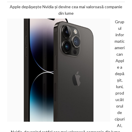
Apple depășește Nvidia și devine cea mai valoroasă companie
din lume
Grup
ul
infor
matic
ameri
can
Appl
e a
depă
șit,
luni,
prod
ucăt
orul
de
cipuri
AI,
Nvidia, devenind astfel cea mai valoroasă companie din lume,