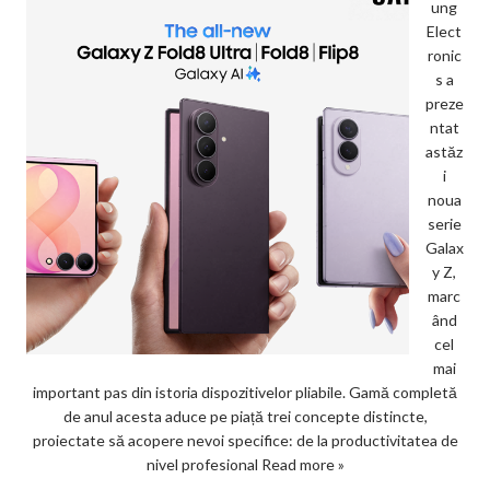
ung
Elect
ronic
s a
preze
ntat
astăz
i
noua
serie
Galax
y Z,
marc
ând
cel
mai
important pas din istoria dispozitivelor pliabile. Gamă completă
de anul acesta aduce pe piață trei concepte distincte,
proiectate să acopere nevoi specifice: de la productivitatea de
nivel profesional
Read more »