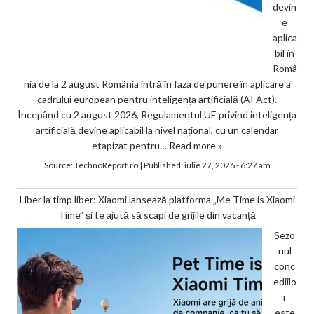
devin
e
aplica
bil în
Româ
nia de la 2 august România intră în faza de punere în aplicare a
cadrului european pentru inteligența artificială (AI Act).
Începând cu 2 august 2026, Regulamentul UE privind inteligența
artificială devine aplicabil la nivel național, cu un calendar
etapizat pentru…
Read more »
Source:
TechnoReport.ro
|
Published:
iulie 27, 2026 - 6:27 am
Liber la timp liber: Xiaomi lansează platforma „Me Time is Xiaomi
Time” și te ajută să scapi de grijile din vacanță
Sezo
nul
conc
ediilo
r
este