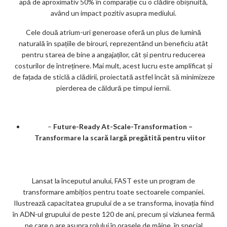
apă de aproximativ 50% în comparație cu o clădire obișnuită,
având un impact pozitiv asupra mediului.
Cele două atrium-uri generoase oferă un plus de lumină
naturală în spațiile de birouri, reprezentând un beneficiu atât
pentru starea de bine a angajaților, cât și pentru reducerea
costurilor de întreținere. Mai mult, acest lucru este amplificat și
de fațada de sticlă a clădirii, proiectată astfel încât să minimizeze
pierderea de căldură pe timpul iernii.
–
Future-Ready At-Scale-Transformation –
Transformare la scară largă pregătită pentru viitor
Lansat la începutul anului, FAST este un program de
transformare ambițios pentru toate sectoarele companiei.
Ilustrează capacitatea grupului de a se transforma, inovația fiind
în ADN-ul grupului de peste 120 de ani, precum și viziunea fermă
pe care o are asupra rolului în orașele de mâine, în special