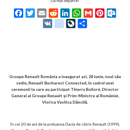
Da mai departe!
F
T
E
R
Li
W
G
Pi
O
ac
w
m
e
n
h
m
nt
ut
V
g
Li
P
e
itt
ai
d
ke
at
ai
er
lo
K
o
ve
ar
b
er
l
di
dI
s
l
es
o
o
Jo
ta
o
t
n
A
t
k.
gl
ur
je
o
p
co
e_
n
az
k
p
m
b
al
ă
o
Groupe Renault România a inaugurat azi, 28 iunie, noul său
sediu, Renault Bucharest Connected, în cadrul unei
o
ceremonii la care au participat Thierry Bolloré, Director
k
General al Groupe Renault și Prim-Ministru al României,
Viorica Vasilica Dăncilă.
m
ar
ks
În cei 20 de ani de la preluarea Dacia de către Renault (1999),