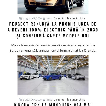
pentru
august 07, 2026
auto
Comentariile sunt închise
PEUGEOT RENUNȚĂ LA PROMISIUNEA DE
Peugeot
A DEVENI 100% ELECTRIC PÂNĂ ÎN 2030
renunță
la
ȘI CONFIRMĂ ȘAPTE MODELE NOI
promisiunea
de
Marca franceză Peugeot își recalibrează strategia pentru
a
Europa și renunță la angajamentul ferm asumat la sfârșitul...
deveni
100%
electric
până
în
2030
și
confirmă
șapte
pentru
august 07, 2026
auto
Comentariile sunt închise
modele
O NOUĂ ERĂ LA MUNCHEN: CEA MAI
O