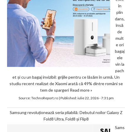
în
plin
dans,
însă
de
mult
e ori
bagaj
ele
vin la
pach
et și cu un bagaj invizibil: grijile pentru ce lăsăm în urmă. Un
studiu recent realizat de Xiaomi arată că 49% dintre români se
tem de spargeri
Read more »
Source:
TechnoReport.ro
|
Published:
iulie 22, 2026 - 7:31 pm
Samsung revoluționează seria pliabilă: Debutul noilor Galaxy Z
Fold8 Ultra, Fold8 și Flip8
Sams