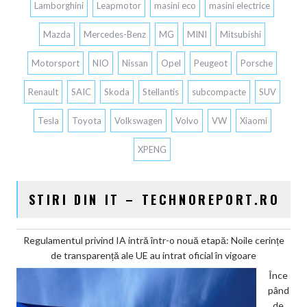
Lamborghini
Leapmotor
masini eco
masini electrice
Mazda
Mercedes-Benz
MG
MINI
Mitsubishi
Motorsport
NIO
Nissan
Opel
Peugeot
Porsche
Renault
SAIC
Skoda
Stellantis
subcompacte
SUV
Tesla
Toyota
Volkswagen
Volvo
VW
Xiaomi
XPENG
STIRI DIN IT – TECHNOREPORT.RO
Regulamentul privind IA intră într-o nouă etapă: Noile cerințe
de transparență ale UE au intrat oficial în vigoare
Înce
pând
de