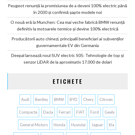
Peugeot renunță la promisiunea de a deveni 100% electric până
în 2030 și confirmă șapte modele noi
O nouă eră la Munchen: Cea mai veche fabrică BMW renunță
definitiv la motoarele termice și devine 100% electrică
Producătorii auto chinezi, principalii beneficiari ai subvenților
guvernamentale EV din Germania
Deepal lansează noul SUV electric S05: Tehnologie de top și
senzor LiDAR de la aproximativ 17.000 de dolari
ETICHETE
Audi
Bentley
BMW
BYD
Chery
Citroen
Compacte
Dacia
Ferrari
FIAT
Ford
Geely
General Motors
Honda
Hyundai
Jaguar
Kia