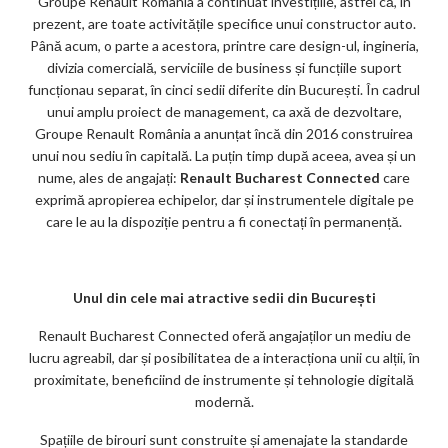
Groupe Renault România a continuat investițiile, astfel că, în
prezent, are toate activitățile specifice unui constructor auto.
Până acum, o parte a acestora, printre care design-ul, ingineria,
divizia comercială, serviciile de business și funcțiile suport
funcționau separat, în cinci sedii diferite din București. În cadrul
unui amplu proiect de management, ca axă de dezvoltare,
Groupe Renault România a anunțat încă din 2016 construirea
unui nou sediu în capitală. La puțin timp după aceea, avea și un
nume, ales de angajați:
Renault Bucharest Connected
care
exprimă apropierea echipelor, dar și instrumentele digitale pe
care le au la dispoziție pentru a fi conectați în permanență.
Unul din cele mai atractive sedii din București
Renault Bucharest Connected oferă angajaților un mediu de
lucru agreabil, dar și posibilitatea de a interacționa unii cu alții, în
proximitate, beneficiind de instrumente și tehnologie digitală
modernă.
Spațiile de birouri sunt construite și amenajate la standarde