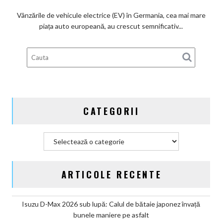
beneficiari
ai
Vânzările de vehicule electrice (EV) în Germania, cea mai mare
subvenților
piața auto europeană, au crescut semnificativ...
guvernamentale
EV
din
Germania
CATEGORII
Categorii
ARTICOLE RECENTE
Isuzu D-Max 2026 sub lupă: Calul de bătaie japonez învață
bunele maniere pe asfalt