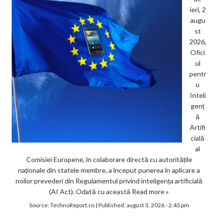
ieri, 2
augu
st
2026,
Ofici
ul
pentr
u
Inteli
genț
ă
Artifi
cială
al
Comisiei Europene, în colaborare directă cu autoritățile
naționale din statele membre, a început punerea în aplicare a
noilor prevederi din Regulamentul privind inteligența artificială
(AI Act). Odată cu această
Read more »
Source:
TechnoReport.ro
|
Published:
august 3, 2026 - 2:43 pm