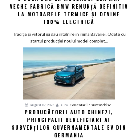
noi
VECHE FABRICĂ BMW RENUNȚĂ DEFINITIV
nouă
eră
LA MOTOARELE TERMICE ȘI DEVINE
la
100% ELECTRICĂ
Munchen:
Cea
Tradiția și viitorul își dau întâlnire în inima Bavariei. Odată cu
mai
startul producției noului model complet...
veche
fabrică
BMW
renunță
definitiv
la
motoarele
termice
și
pentru
august 07, 2026
auto
Comentariile sunt închise
devine
PRODUCĂTORII AUTO CHINEZI,
Producătorii
100%
PRINCIPALII BENEFICIARI AI
auto
electrică
chinezi,
SUBVENȚILOR GUVERNAMENTALE EV DIN
principalii
GERMANIA