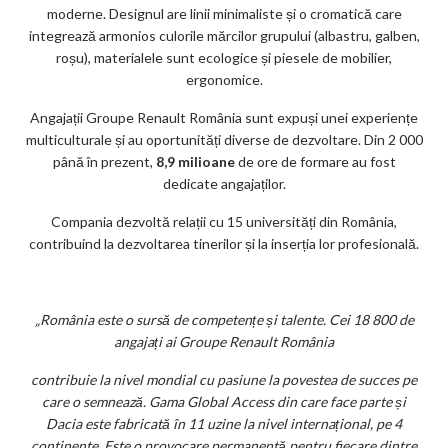
moderne. Designul are linii minimaliste și o cromatică care
integrează armonios culorile mărcilor grupului (albastru, galben,
roșu), materialele sunt ecologice și piesele de mobilier,
ergonomice.
Angajații Groupe Renault România sunt expuși unei experiențe
multiculturale și au oportunități diverse de dezvoltare. Din 2 000
până în prezent,
8,9 milioane
de ore de formare au fost
dedicate angajaților.
Compania dezvoltă relații cu 15 universități din România,
contribuind la dezvoltarea tinerilor și la inserția lor profesională.
„România este o sursă de competențe și talente. Cei 18 800 de
angajați ai Groupe Renault România
contribuie la nivel mondial cu pasiune la povestea de succes pe
care o semnează. Gama Global Access din care face parte și
Dacia este fabricată în 11 uzine la nivel internațional, pe 4
continente. Este o provocare permanentă pentru fiecare dintre