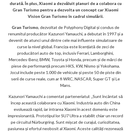
m
durată. În plus, Xiaomi a dezvăluit planuri de a colabora cu
ar
Gran Turismo pentru a dezvolta un concept car Xiaomi
Vision Gran Turismo în cadrul simulării.
ks
Gran Turismo
, dezvoltat de Polyphony Digital și condus de
renumitul producător Kazunori Yamauchi, a debutat în 1997 și a
devenit de atunci unul dintre cele mai influente simulatoare de
curse la nivel global. Franciza este licențiată de zeci de
producători auto de top, inclusiv Ferrari, Lamborghini,
Mercedes-Benz, BMW, Toyota și Honda, precum și de mărci de
piese de performanță precum HKS, KW, Nismo și Yokohama.
Jocul include peste 1.000 de vehicule și peste 50 de piste din
serii de curse reale, cum ar fi WRC, NASCAR, Super GT și Le
Mans.
Kazunori Yamauchi a comentat parteneriatul: „Sunt încântat să
încep această colaborare cu Xiaomi. Industria auto din China
evoluează rapid, iar intrarea Xiaomi în acest domeniu este
impresionantă. Prototipul lor SU7 Ultra a stabilit chiar un record
pe circuitul Nürburgring. Sunt mișcat de curajul, curiozitatea,
pasiunea și efortul neobosit al Xiaomi. Aceste calități rezonează