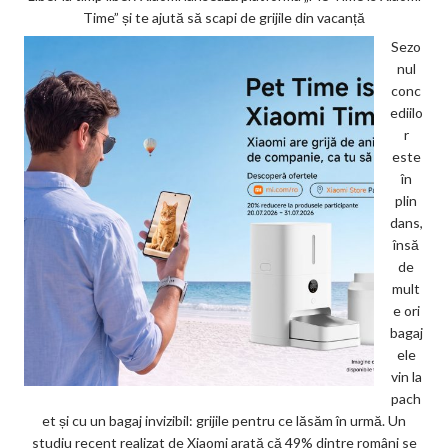
Time” și te ajută să scapi de grijile din vacanță
Sezo
nul
conc
ediilo
r
este
în
plin
dans,
însă
de
mult
e ori
bagaj
ele
vin la
pach
et și cu un bagaj invizibil: grijile pentru ce lăsăm în urmă. Un
studiu recent realizat de Xiaomi arată că 49% dintre români se