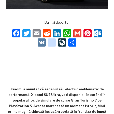
Da mai departe!
F
T
E
R
Li
W
G
Pi
O
ac
w
m
e
n
h
m
nt
ut
V
g
Li
P
e
itt
ai
d
ke
at
ai
er
lo
K
o
ve
ar
b
er
l
di
dI
s
l
es
o
o
Jo
ta
o
t
n
A
t
k.
gl
ur
je
o
p
co
e_
n
az
k
p
m
b
al
ă
o
Xiaomi a anunțat că sedanul său electric emblematic de
performanță, Xiaomi SU7 Ultra, va fi disponibil în curând în
o
popularul joc de simulare de curse Gran Turismo 7 pe
k
PlayStation 5. Acesta marchează un moment istoric, fiind
prima mașină chineză inclusă vreodată în franciza de lungă