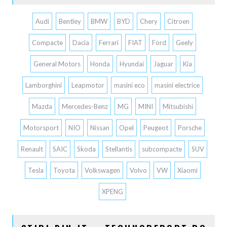
Audi
Bentley
BMW
BYD
Chery
Citroen
Compacte
Dacia
Ferrari
FIAT
Ford
Geely
General Motors
Honda
Hyundai
Jaguar
Kia
Lamborghini
Leapmotor
masini eco
masini electrice
Mazda
Mercedes-Benz
MG
MINI
Mitsubishi
Motorsport
NIO
Nissan
Opel
Peugeot
Porsche
Renault
SAIC
Skoda
Stellantis
subcompacte
SUV
Tesla
Toyota
Volkswagen
Volvo
VW
Xiaomi
XPENG