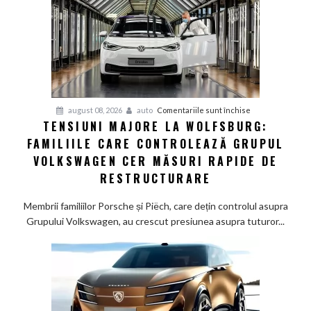
germani,
arată
un
studiu
recent
pentru
august 08, 2026
auto
Comentariile sunt închise
TENSIUNI MAJORE LA WOLFSBURG:
Tensiuni
FAMILIILE CARE CONTROLEAZĂ GRUPUL
majore
la
VOLKSWAGEN CER MĂSURI RAPIDE DE
Wolfsburg:
RESTRUCTURARE
Familiile
care
Membrii familiilor Porsche și Piëch, care dețin controlul asupra
controlează
Grupului Volkswagen, au crescut presiunea asupra tuturor...
Grupul
Volkswagen
cer
măsuri
rapide
de