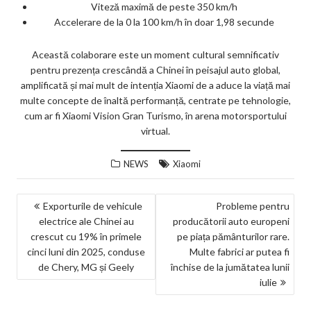
Viteză maximă de peste 350 km/h
Accelerare de la 0 la 100 km/h în doar 1,98 secunde
Această colaborare este un moment cultural semnificativ
pentru prezența crescândă a Chinei în peisajul auto global,
amplificată și mai mult de intenția Xiaomi de a aduce la viață mai
multe concepte de înaltă performanță, centrate pe tehnologie,
cum ar fi Xiaomi Vision Gran Turismo, în arena motorsportului
virtual.
NEWS
Xiaomi
NAVIGARE
Exporturile de vehicule
Probleme pentru
electrice ale Chinei au
producătorii auto europeni
ÎN
crescut cu 19% în primele
pe piața pământurilor rare.
ARTICOLE
cinci luni din 2025, conduse
Multe fabrici ar putea fi
de Chery, MG și Geely
închise de la jumătatea lunii
iulie