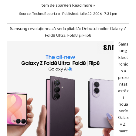
tem de spargeri
Read more »
Source:
TechnoReport.ro
|
Published:
iulie 22, 2026 - 7:31 pm
Samsung revoluționează seria pliabilă: Debutul noilor Galaxy Z
Fold8 Ultra, Fold8 și Flip8
Sams
ung
Elect
ronic
s a
preze
ntat
astăz
i
noua
serie
Galax
y Z,
marc