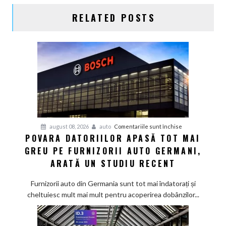
RELATED POSTS
pentru
august 08, 2026
auto
Comentariile sunt închise
POVARA DATORIILOR APASĂ TOT MAI
Povara
GREU PE FURNIZORII AUTO GERMANI,
datoriilor
apasă
ARATĂ UN STUDIU RECENT
tot
mai
Furnizorii auto din Germania sunt tot mai îndatorați și
greu
cheltuiesc mult mai mult pentru acoperirea dobânzilor...
pe
furnizorii
auto