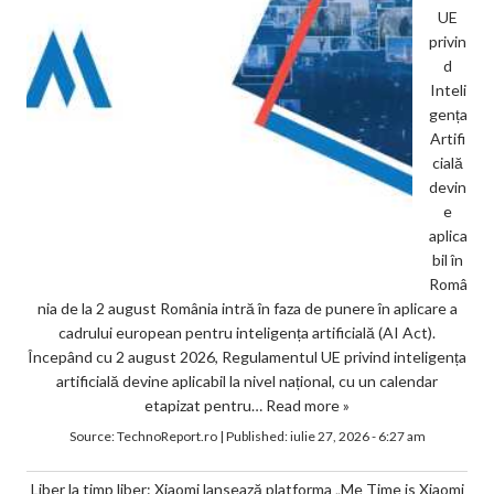
UE
privin
d
Inteli
gența
Artifi
cială
devin
e
aplica
bil în
Româ
nia de la 2 august România intră în faza de punere în aplicare a
cadrului european pentru inteligența artificială (AI Act).
Începând cu 2 august 2026, Regulamentul UE privind inteligența
artificială devine aplicabil la nivel național, cu un calendar
etapizat pentru…
Read more »
Source:
TechnoReport.ro
|
Published:
iulie 27, 2026 - 6:27 am
Liber la timp liber: Xiaomi lansează platforma „Me Time is Xiaomi