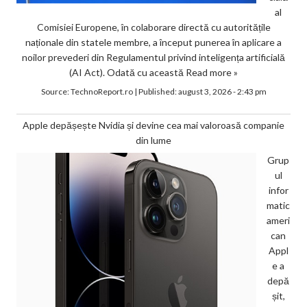
al
Comisiei Europene, în colaborare directă cu autoritățile
naționale din statele membre, a început punerea în aplicare a
noilor prevederi din Regulamentul privind inteligența artificială
(AI Act). Odată cu această
Read more »
Source:
TechnoReport.ro
|
Published:
august 3, 2026 - 2:43 pm
Apple depășește Nvidia și devine cea mai valoroasă companie
din lume
Grup
ul
infor
matic
ameri
can
Appl
e a
depă
șit,