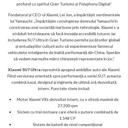
profund cu spiritul Gran Turismo și Polyphony Digital.”
Fondatorul și CEO-ul Xiaomi, Lei Jun, a împărtășit sentimentele
lui Yamauchi: „Împărtășim convingerea domnului Yamauchi în
construirea unei societăți mai bune prin tehnologie. Xiaomi s-a
străduit întotdeauna să facă inovația accesibilă tuturor, iar
includerea SU7 Ultra în Gran Turismo permite jucătorilor globali
și entuziaștilor culturii auto să experimenteze farmecul
vehiculelor inteligente de înaltă performanță din China. Sperăm
să vedem mai multe mărci chinezești reprezentate în joc.”
Xiaomi SU7 Ultra
reprezintă apogeul ambițiilor auto ale Xiaomi.
Fiind versiunea orientată spre performanță a seriei SU7, aceasta
combină luxul, designul și ingineria de ultimă oră dezvoltată
intern. Punctele cheie includ:
Motor Xiaomi V8s dezvoltat intern, cu o viteză maximă de
27.200 rpm
Sistem cu trei motoare care oferă o putere combinată de
1.548 CP
Sistem de baterii de nivel competițional