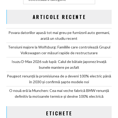
noi
ARTICOLE RECENTE
Povara datoriilor apasă tot mai greu pe furnizorii auto germani,
arată un studiu recent
Tensiuni majore la Wolfsburg: Familiile care controlează Grupul
Volkswagen cer măsuri rapide de restructurare
Isuzu D-Max 2026 sub lupă: Calul de bătaie japonez învață
bunele maniere pe asfalt
Peugeot renunță la promisiunea de a deveni 100% electric până
în 2030 și confirmă șapte modele noi
O nouă eră la Munchen: Cea mai veche fabrică BMW renunță
definitiv la motoarele termice și devine 100% electrică
ETICHETE