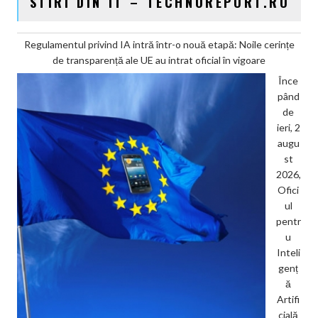
STIRI DIN IT – TECHNOREPORT.RO
Regulamentul privind IA intră într-o nouă etapă: Noile cerințe
de transparență ale UE au intrat oficial în vigoare
Înce
pând
de
ieri, 2
augu
st
2026,
Ofici
ul
pentr
u
Inteli
genț
ă
Artifi
cială