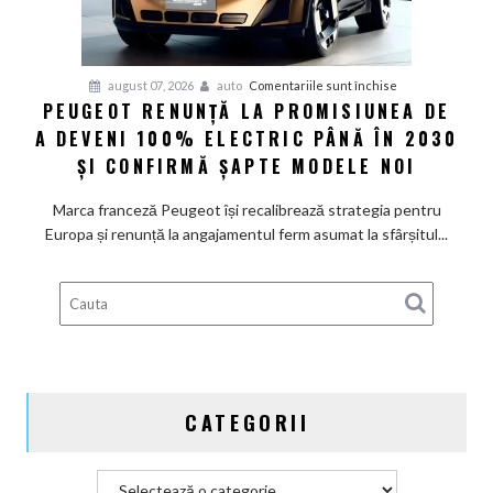
restructurare
pentru
august 07, 2026
auto
Comentariile sunt închise
PEUGEOT RENUNȚĂ LA PROMISIUNEA DE
Peugeot
A DEVENI 100% ELECTRIC PÂNĂ ÎN 2030
renunță
la
ȘI CONFIRMĂ ȘAPTE MODELE NOI
promisiunea
de
Marca franceză Peugeot își recalibrează strategia pentru
a
Europa și renunță la angajamentul ferm asumat la sfârșitul...
deveni
100%
electric
până
în
2030
și
CATEGORII
confirmă
șapte
modele
Categorii