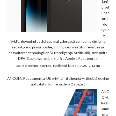
luni,
prod
ucăt
orul
de
cipuri
AI,
Nvidia, devenind astfel cea mai valoroasă companie din lume,
recâștigând prima poziție, în timp ce investitorii evaluează
dezvoltarea tehnologiilor AI (Inteligența Artificială), transmite
DPA. Capitalizarea bursieră a Apple a
Read more »
Source:
TechnoReport.ro
|
Published:
iulie 30, 2026 - 2:13 pm
ANCOM: Regulamentul UE privind Inteligența Artificială devine
aplicabil în România de la 2 august
ANC
OM:
Regu
lame
ntul