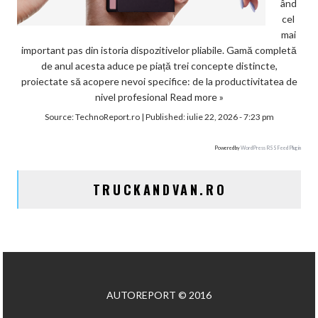
ând
cel
mai
important pas din istoria dispozitivelor pliabile. Gamă completă
de anul acesta aduce pe piață trei concepte distincte,
proiectate să acopere nevoi specifice: de la productivitatea de
nivel profesional
Read more »
Source:
TechnoReport.ro
|
Published:
iulie 22, 2026 - 7:23 pm
Powered by
WordPress RSS Feed Plugin
TRUCKANDVAN.RO
AUTOREPORT © 2016