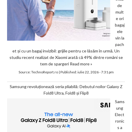
de
mult
e ori
bagaj
ele
vin la
pach
et și cu un bagaj invizibil: grijile pentru ce lăsăm în urmă. Un
studiu recent realizat de Xiaomi arată că 49% dintre români se
tem de spargeri
Read more »
Source:
TechnoReport.ro
|
Published:
iulie 22, 2026 - 7:31 pm
Samsung revoluționează seria pliabilă: Debutul noilor Galaxy Z
Fold8 Ultra, Fold8 și Flip8
Sams
ung
Elect
ronic
s a