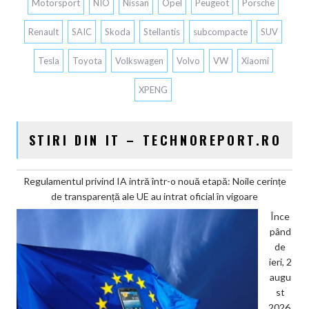
Motorsport
NIO
Nissan
Opel
Peugeot
Porsche
Renault
SAIC
Skoda
Stellantis
subcompacte
SUV
Tesla
Toyota
Volkswagen
Volvo
VW
Xiaomi
XPENG
STIRI DIN IT – TECHNOREPORT.RO
Regulamentul privind IA intră într-o nouă etapă: Noile cerințe
de transparență ale UE au intrat oficial în vigoare
Înce
pând
de
ieri, 2
augu
st
2026,