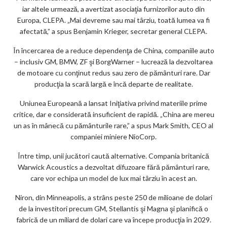
iar altele urmează, a avertizat asociaţia furnizorilor auto din
Europa, CLEPA. „Mai devreme sau mai târziu, toată lumea va fi
afectată,” a spus Benjamin Krieger, secretar general CLEPA.
În încercarea de a reduce dependenţa de China, companiile auto
– inclusiv GM, BMW, ZF şi BorgWarner – lucrează la dezvoltarea
de motoare cu conţinut redus sau zero de pământuri rare. Dar
producţia la scară largă e încă departe de realitate.
Uniunea Europeană a lansat Iniţiativa privind materiile prime
critice, dar e considerată insuficient de rapidă. „China are mereu
un as în mânecă cu pământurile rare,” a spus Mark Smith, CEO al
companiei miniere NioCorp.
Între timp, unii jucători caută alternative. Compania britanică
Warwick Acoustics a dezvoltat difuzoare fără pământuri rare,
care vor echipa un model de lux mai târziu în acest an.
Niron, din Minneapolis, a strâns peste 250 de milioane de dolari
de la investitori precum GM, Stellantis şi Magna şi planifică o
fabrică de un miliard de dolari care va începe producţia în 2029.