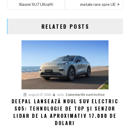
Xiaomi SU7 Ultra￼
metale rare spre UE
ARTICOLE
RELATED POSTS
pentru
august 07, 2026
auto
Comentariile sunt închise
DEEPAL LANSEAZĂ NOUL SUV ELECTRIC
Deepal
S05: TEHNOLOGIE DE TOP ȘI SENZOR
lansează
noul
LIDAR DE LA APROXIMATIV 17.000 DE
SUV
DOLARI
electric