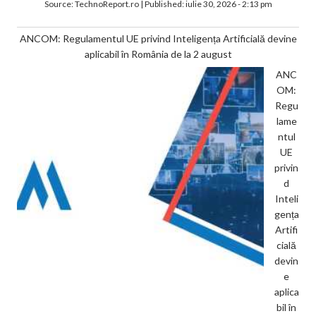
Source:
TechnoReport.ro
|
Published:
iulie 30, 2026 - 2:13 pm
ANCOM: Regulamentul UE privind Inteligența Artificială devine
aplicabil în România de la 2 august
ANC
OM:
Regu
lame
ntul
UE
privin
d
Inteli
gența
Artifi
cială
devin
e
aplica
bil în