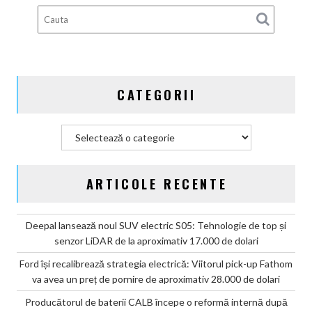
după
scandalul
celulelor
„banană”
de
pe
CATEGORII
vehiculele
GAC
Categorii
ARTICOLE RECENTE
Deepal lansează noul SUV electric S05: Tehnologie de top și
senzor LiDAR de la aproximativ 17.000 de dolari
Ford își recalibrează strategia electrică: Viitorul pick-up Fathom
va avea un preț de pornire de aproximativ 28.000 de dolari
Producătorul de baterii CALB începe o reformă internă după