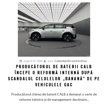
up
Fathom
va
avea
un
preț
de
pornire
de
aproximativ
28.000
de
pentru
august 07, 2026
auto
Comentariile sunt închise
dolari
PRODUCĂTORUL DE BATERII CALB
Producătorul
ÎNCEPE O REFORMĂ INTERNĂ DUPĂ
de
baterii
SCANDALUL CELULELOR „BANANĂ” DE PE
CALB
VEHICULELE GAC
începe
o
Producătorul chinez de baterii CALB a demarat o serie de
reformă
reforme tehnice și de management destinate...
internă