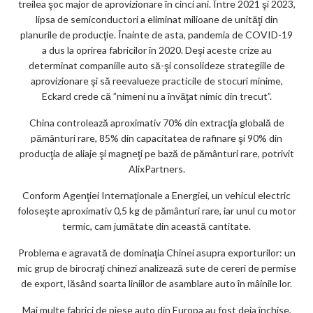
treilea şoc major de aprovizionare în cinci ani. Între 2021 şi 2023,
lipsa de semiconductori a eliminat milioane de unităţi din
planurile de producţie. Înainte de asta, pandemia de COVID-19
a dus la oprirea fabricilor în 2020. Deşi aceste crize au
determinat companiile auto să-şi consolideze strategiile de
aprovizionare şi să reevalueze practicile de stocuri minime,
Eckard crede că ”nimeni nu a învăţat nimic din trecut”.
China controlează aproximativ 70% din extracţia globală de
pământuri rare, 85% din capacitatea de rafinare şi 90% din
producţia de aliaje şi magneţi pe bază de pământuri rare, potrivit
AlixPartners.
Conform Agenţiei Internaţionale a Energiei, un vehicul electric
foloseşte aproximativ 0,5 kg de pământuri rare, iar unul cu motor
termic, cam jumătate din această cantitate.
Problema e agravată de dominaţia Chinei asupra exporturilor: un
mic grup de birocraţi chinezi analizează sute de cereri de permise
de export, lăsând soarta liniilor de asamblare auto în mâinile lor.
Mai multe fabrici de piese auto din Europa au fost deja închise,