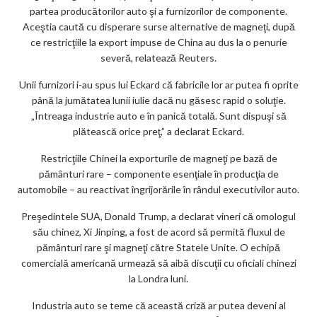
o
partea producătorilor auto şi a furnizorilor de componente.
k
Aceştia caută cu disperare surse alternative de magneţi, după
ce restricţiile la export impuse de China au dus la o penurie
m
severă, relatează Reuters.
ar
Unii furnizori i-au spus lui Eckard că fabricile lor ar putea fi oprite
ks
până la jumătatea lunii iulie dacă nu găsesc rapid o soluţie.
„Întreaga industrie auto e în panică totală. Sunt dispuşi să
plătească orice preţ,” a declarat Eckard.
Restricţiile Chinei la exporturile de magneţi pe bază de
pământuri rare – componente esenţiale în producţia de
automobile – au reactivat îngrijorările în rândul executivilor auto.
Preşedintele SUA, Donald Trump, a declarat vineri că omologul
său chinez, Xi Jinping, a fost de acord să permită fluxul de
pământuri rare şi magneţi către Statele Unite. O echipă
comercială americană urmează să aibă discuţii cu oficiali chinezi
la Londra luni.
Industria auto se teme că această criză ar putea deveni al