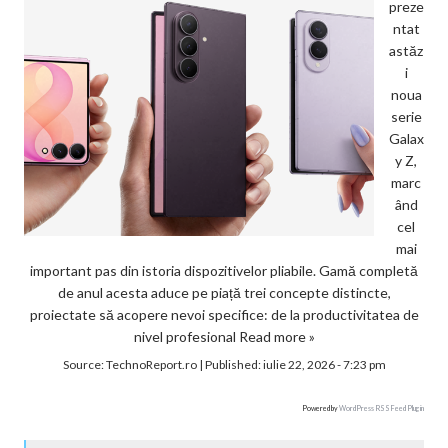
preze
ntat
astăz
i
noua
serie
Galax
y Z,
marc
ând
cel
mai
important pas din istoria dispozitivelor pliabile. Gamă completă
de anul acesta aduce pe piață trei concepte distincte,
proiectate să acopere nevoi specifice: de la productivitatea de
nivel profesional
Read more »
Source:
TechnoReport.ro
|
Published:
iulie 22, 2026 - 7:23 pm
Powered by
WordPress RSS Feed Plugin