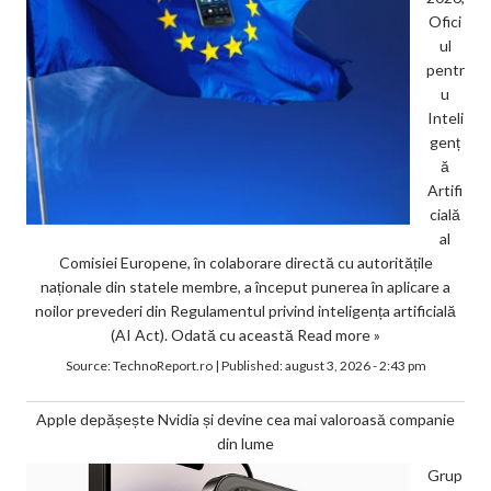
Ofici
ul
pentr
u
Inteli
genț
ă
Artifi
cială
al
Comisiei Europene, în colaborare directă cu autoritățile
naționale din statele membre, a început punerea în aplicare a
noilor prevederi din Regulamentul privind inteligența artificială
(AI Act). Odată cu această
Read more »
Source:
TechnoReport.ro
|
Published:
august 3, 2026 - 2:43 pm
Apple depășește Nvidia și devine cea mai valoroasă companie
din lume
Grup