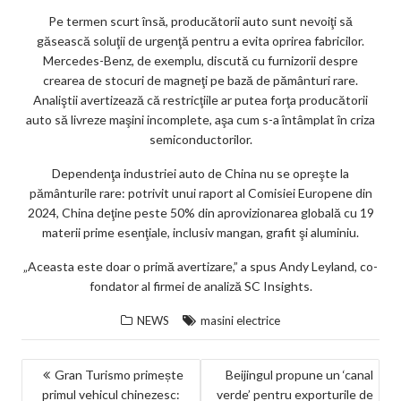
Pe termen scurt însă, producătorii auto sunt nevoiţi să
găsească soluţii de urgenţă pentru a evita oprirea fabricilor.
Mercedes-Benz, de exemplu, discută cu furnizorii despre
crearea de stocuri de magneţi pe bază de pământuri rare.
Analiştii avertizează că restricţiile ar putea forţa producătorii
auto să livreze maşini incomplete, aşa cum s-a întâmplat în criza
semiconductorilor.
Dependenţa industriei auto de China nu se opreşte la
pământurile rare: potrivit unui raport al Comisiei Europene din
2024, China deţine peste 50% din aprovizionarea globală cu 19
materii prime esenţiale, inclusiv mangan, grafit şi aluminiu.
„Aceasta este doar o primă avertizare,” a spus Andy Leyland, co-
fondator al firmei de analiză SC Insights.
NEWS
masini electrice
NAVIGARE
Gran Turismo primește
Beijingul propune un ‘canal
primul vehicul chinezesc:
verde’ pentru exporturile de
ÎN