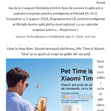
Româ
nia de la 2 august România intră în faza de punere în aplicare a
cadrului european pentru inteligența artificială (AI Act).
Începând cu 2 august 2026, Regulamentul UE privind inteligența
artificială devine aplicabil la nivel național, cu un calendar
etapizat pentru…
Read more »
Source:
TechnoReport.ro
|
Published:
iulie 27, 2026 - 6:27 am
Liber la timp liber: Xiaomi lansează platforma „Me Time is Xiaomi
Time” și te ajută să scapi de grijile din vacanță
Sezo
nul
conc
ediilo
r
este
în
plin
dans,
însă