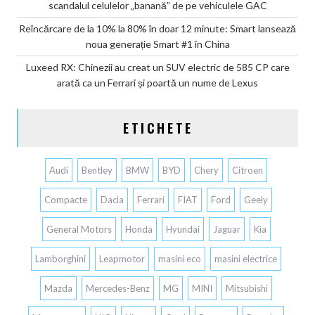
scandalul celulelor „banană” de pe vehiculele GAC
Reîncărcare de la 10% la 80% în doar 12 minute: Smart lansează
noua generație Smart #1 în China
Luxeed RX: Chinezii au creat un SUV electric de 585 CP care
arată ca un Ferrari și poartă un nume de Lexus
ETICHETE
Audi
Bentley
BMW
BYD
Chery
Citroen
Compacte
Dacia
Ferrari
FIAT
Ford
Geely
General Motors
Honda
Hyundai
Jaguar
Kia
Lamborghini
Leapmotor
masini eco
masini electrice
Mazda
Mercedes-Benz
MG
MINI
Mitsubishi