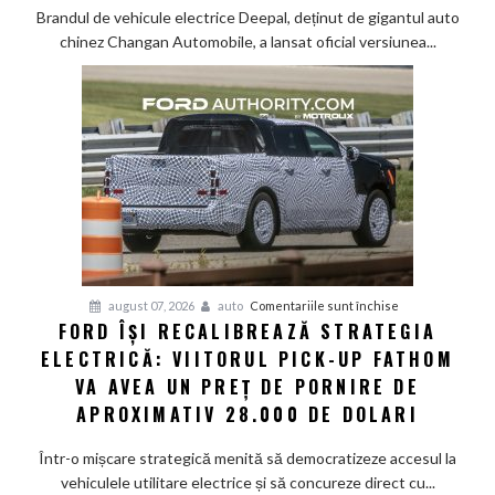
S05:
Brandul de vehicule electrice Deepal, deținut de gigantul auto
Tehnologie
chinez Changan Automobile, a lansat oficial versiunea...
de
top
și
senzor
LiDAR
de
la
aproximativ
17.000
de
dolari
pentru
august 07, 2026
auto
Comentariile sunt închise
FORD ÎȘI RECALIBREAZĂ STRATEGIA
Ford
ELECTRICĂ: VIITORUL PICK-UP FATHOM
își
recalibrează
VA AVEA UN PREȚ DE PORNIRE DE
strategia
APROXIMATIV 28.000 DE DOLARI
electrică:
Viitorul
Într-o mișcare strategică menită să democratizeze accesul la
pick-
vehiculele utilitare electrice și să concureze direct cu...