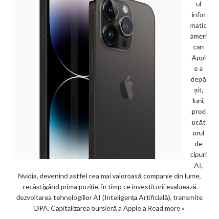
ul
infor
matic
ameri
can
Appl
e a
depă
șit,
luni,
prod
ucăt
orul
de
cipuri
AI,
Nvidia, devenind astfel cea mai valoroasă companie din lume,
recâștigând prima poziție, în timp ce investitorii evaluează
dezvoltarea tehnologiilor AI (Inteligența Artificială), transmite
DPA. Capitalizarea bursieră a Apple a
Read more »