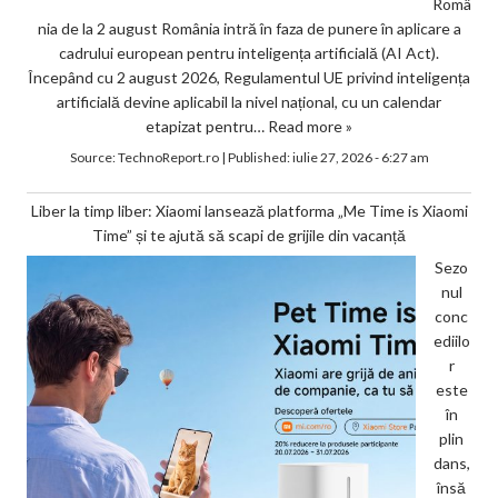
Româ
nia de la 2 august România intră în faza de punere în aplicare a
cadrului european pentru inteligența artificială (AI Act).
Începând cu 2 august 2026, Regulamentul UE privind inteligența
artificială devine aplicabil la nivel național, cu un calendar
etapizat pentru…
Read more »
Source:
TechnoReport.ro
|
Published:
iulie 27, 2026 - 6:27 am
Liber la timp liber: Xiaomi lansează platforma „Me Time is Xiaomi
Time” și te ajută să scapi de grijile din vacanță
Sezo
nul
conc
ediilo
r
este
în
plin
dans,
însă