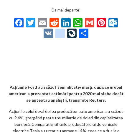
Da mai departe!
F
T
E
R
Li
W
G
Pi
O
ac
w
m
e
n
h
m
nt
ut
V
g
Li
P
e
itt
ai
d
ke
at
ai
er
lo
K
o
ve
ar
b
er
l
di
dI
s
l
es
o
o
Jo
ta
o
t
n
A
t
k.
gl
ur
je
o
p
co
e_
n
az
k
p
m
b
al
ă
o
Acţiunile Ford au scăzut semnificativ marţi, după ce grupul
american a prezentat estimări pentru 2020 mai slabe decât
o
se aşteptau analiştii, transmite Reuters.
k
Acţiunile celui de-al doilea producător auto american au scăzut
m
cu 9,4%, ştergând peste trei miliarde de dolari din capitalizarea
bursieră. Comparativ, titlurile producătorului de vehicule
ar
electrice Tesla au urcat cu aproape 14%, ceea ce a dus la o