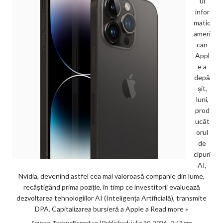
ul
infor
matic
ameri
can
Appl
e a
depă
șit,
luni,
prod
ucăt
orul
de
cipuri
AI,
Nvidia, devenind astfel cea mai valoroasă companie din lume,
recâștigând prima poziție, în timp ce investitorii evaluează
dezvoltarea tehnologiilor AI (Inteligența Artificială), transmite
DPA. Capitalizarea bursieră a Apple a
Read more »
Source:
TechnoReport.ro
|
Published:
iulie 30, 2026 - 2:13 pm