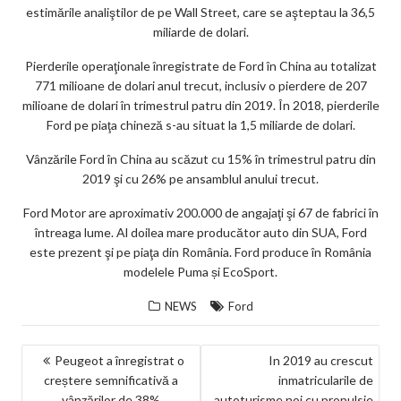
estimările analiştilor de pe Wall Street, care se aşteptau la 36,5
miliarde de dolari.
Pierderile operaţionale înregistrate de Ford în China au totalizat
771 milioane de dolari anul trecut, inclusiv o pierdere de 207
milioane de dolari în trimestrul patru din 2019. În 2018, pierderile
Ford pe piaţa chineză s-au situat la 1,5 miliarde de dolari.
Vânzările Ford în China au scăzut cu 15% în trimestrul patru din
2019 şi cu 26% pe ansamblul anului trecut.
Ford Motor are aproximativ 200.000 de angajaţi şi 67 de fabrici în
întreaga lume. Al doilea mare producător auto din SUA, Ford
este prezent şi pe piaţa din România. Ford produce în România
modelele Puma și EcoSport.
NEWS
Ford
NAVIGARE
Peugeot a înregistrat o
In 2019 au crescut
creștere semnificativă a
inmatricularile de
ÎN
vânzărilor de 38%
autoturisme noi cu propulsie