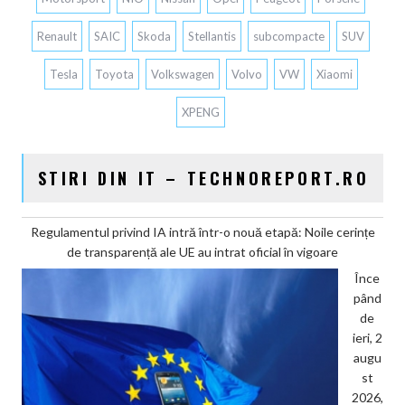
Renault
SAIC
Skoda
Stellantis
subcompacte
SUV
Tesla
Toyota
Volkswagen
Volvo
VW
Xiaomi
XPENG
STIRI DIN IT – TECHNOREPORT.RO
Regulamentul privind IA intră într-o nouă etapă: Noile cerințe
de transparență ale UE au intrat oficial în vigoare
Înce
pând
de
ieri, 2
augu
st
2026,