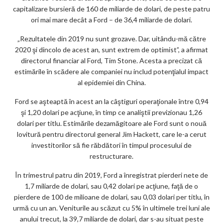
ks
capitalizare bursieră de 160 de miliarde de dolari, de peste patru
ori mai mare decât a Ford – de 36,4 miliarde de dolari.
„Rezultatele din 2019 nu sunt grozave. Dar, uitându-mă către
2020 şi dincolo de acest an, sunt extrem de optimist”, a afirmat
directorul financiar al Ford, Tim Stone. Acesta a precizat că
estimările în scădere ale companiei nu includ potenţialul impact
al epidemiei din China.
Ford se aşteaptă în acest an la câştiguri operaţionale între 0,94
şi 1,20 dolari pe acţiune, în timp ce analiştii previzionau 1,26
dolari per titlu. Estimările dezamăgitoare ale Ford sunt o nouă
lovitură pentru directorul general Jim Hackett, care le-a cerut
investitorilor să fie răbdători în timpul procesului de
restructurare.
În trimestrul patru din 2019, Ford a înregistrat pierderi nete de
1,7 miliarde de dolari, sau 0,42 dolari pe acţiune, faţă de o
pierdere de 100 de milioane de dolari, sau 0,03 dolari per titlu, în
urmă cu un an. Veniturile au scăzut cu 5% în ultimele trei luni ale
anului trecut, la 39,7 miliarde de dolari, dar s-au situat peste