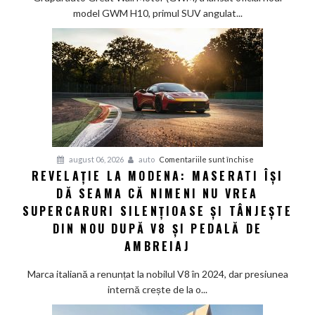
chineză:
model GWM H10, primul SUV angulat...
Great
Wall
Motor
lansează
SUV-
ul
masiv
GWM
H10
pentru
august 06, 2026
auto
Comentariile sunt închise
REVELAȚIE LA MODENA: MASERATI ÎȘI
Revelație
DĂ SEAMA CĂ NIMENI NU VREA
la
Modena:
SUPERCARURI SILENȚIOASE ȘI TÂNJEȘTE
Maserati
DIN NOU DUPĂ V8 ȘI PEDALĂ DE
își
AMBREIAJ
dă
seama
Marca italiană a renunțat la nobilul V8 în 2024, dar presiunea
că
internă crește de la o...
nimeni
nu