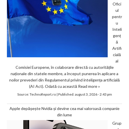
Ofici
ul
pentr
u
Inteli
genț
ă
Artifi
cială
al
Comisiei Europene, în colaborare directă cu autoritățile
naționale din statele membre, a început punerea în aplicare a
noilor prevederi din Regulamentul privind inteligența artificială
(AI Act). Odată cu această
Read more »
Source:
TechnoReport.ro
|
Published:
august 3, 2026 - 2:43 pm
Apple depășește Nvidia și devine cea mai valoroasă companie
din lume
Grup