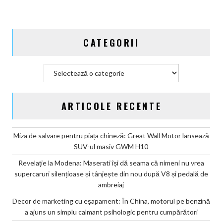
ajuns
un
simplu
CATEGORII
calmant
psihologic
pentru
Categorii
cumpărători
ARTICOLE RECENTE
Miza de salvare pentru piața chineză: Great Wall Motor lansează
SUV-ul masiv GWM H10
Revelație la Modena: Maserati își dă seama că nimeni nu vrea
supercaruri silențioase și tânjește din nou după V8 și pedală de
ambreiaj
Decor de marketing cu eșapament: În China, motorul pe benzină
a ajuns un simplu calmant psihologic pentru cumpărători