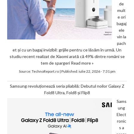
de
mult
e ori
bagaj
ele
vin la
pach
et și cu un bagaj invizibil: grijile pentru ce lăsăm în urmă. Un
studiu recent realizat de Xiaomi arată că 49% dintre români se
tem de spargeri
Read more »
Source:
TechnoReport.ro
|
Published:
iulie 22, 2026 - 7:31 pm
Samsung revoluționează seria pliabilă: Debutul noilor Galaxy Z
Fold8 Ultra, Fold8 și Flip8
Sams
ung
Elect
ronic
s a