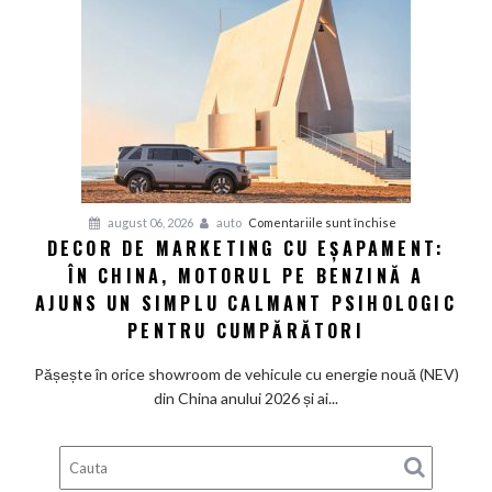
vrea
supercaruri
silențioase
și
tânjește
din
nou
după
V8
pentru
august 06, 2026
auto
Comentariile sunt închise
și
DECOR DE MARKETING CU EȘAPAMENT:
Decor
pedală
ÎN CHINA, MOTORUL PE BENZINĂ A
de
de
marketing
AJUNS UN SIMPLU CALMANT PSIHOLOGIC
ambreiaj
cu
PENTRU CUMPĂRĂTORI
eșapament:
În
Pășește în orice showroom de vehicule cu energie nouă (NEV)
China,
din China anului 2026 și ai...
motorul
pe
benzină
a