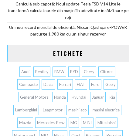
Caniculă sub capotă: Noul update Tesla FSD V14 Lite le
transformă calculatoarele din mașini în adevărate încălzitoare pe
roți
Un nou record mondial de eficiență: Nissan Qashqai e-POWER
parcurge 1.980 km cu un singur rezervor
ETICHETE
Audi
Bentley
BMW
BYD
Chery
Citroen
Compacte
Dacia
Ferrari
FIAT
Ford
Geely
General Motors
Honda
Hyundai
Jaguar
Kia
Lamborghini
Leapmotor
masini eco
masini electrice
Mazda
Mercedes-Benz
MG
MINI
Mitsubishi
Motorsport
NIO
Nissan
Opel
Peugeot
Porsche