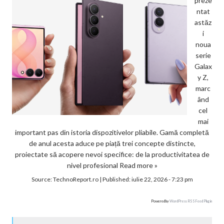
preze
ntat
astăz
i
noua
serie
Galax
y Z,
marc
ând
cel
mai
important pas din istoria dispozitivelor pliabile. Gamă completă
de anul acesta aduce pe piață trei concepte distincte,
proiectate să acopere nevoi specifice: de la productivitatea de
nivel profesional
Read more »
Source:
TechnoReport.ro
|
Published:
iulie 22, 2026 - 7:23 pm
Powered by
WordPress RSS Feed Plugin