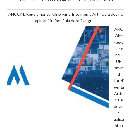
ANCOM: Regulamentul UE privind Inteligența Artificială devine
aplicabil în România de la 2 august
ANC
OM:
Regu
lame
ntul
UE
privin
d
Inteli
gența
Artifi
cială
devin
e
aplica
bil în