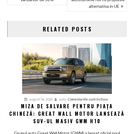
ARTICOLE
alternativa in UE
RELATED POSTS
pentru
august 06, 2026
auto
Comentariile sunt închise
MIZA DE SALVARE PENTRU PIAȚA
Miza
CHINEZĂ: GREAT WALL MOTOR LANSEAZĂ
de
salvare
SUV-UL MASIV GWM H10
pentru
piața
Grupul auto Great Wall Motor (GWM) a lansat oficial noul