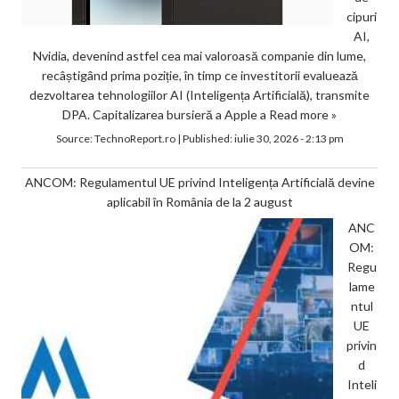
cipuri
AI,
Nvidia, devenind astfel cea mai valoroasă companie din lume,
recâștigând prima poziție, în timp ce investitorii evaluează
dezvoltarea tehnologiilor AI (Inteligența Artificială), transmite
DPA. Capitalizarea bursieră a Apple a
Read more »
Source:
TechnoReport.ro
|
Published:
iulie 30, 2026 - 2:13 pm
ANCOM: Regulamentul UE privind Inteligența Artificială devine
aplicabil în România de la 2 august
ANC
OM:
Regu
lame
ntul
UE
privin
d
Inteli