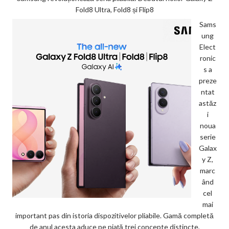
Fold8 Ultra, Fold8 și Flip8
Sams
ung
Elect
ronic
s a
preze
ntat
astăz
i
noua
serie
Galax
y Z,
marc
ând
cel
mai
important pas din istoria dispozitivelor pliabile. Gamă completă
de anul acesta aduce pe piață trei concepte distincte,