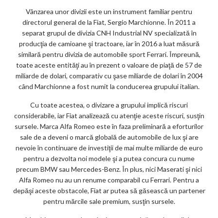
Vânzarea unor divizii este un instrument familiar pentru
directorul general de la Fiat, Sergio Marchionne. În 2011 a
separat grupul de divizia CNH Industrial NV specializată în
producţia de camioane şi tractoare, iar în 2016 a luat măsură
similară pentru divizia de automobile sport Ferrari. Împreună,
toate aceste entităţi au în prezent o valoare de piaţă de 57 de
miliarde de dolari, comparativ cu şase miliarde de dolari în 2004
când Marchionne a fost numit la conducerea grupului italian.
Cu toate acestea, o divizare a grupului implică riscuri
considerabile, iar Fiat analizează cu atenţie aceste riscuri, susţin
sursele. Marca Alfa Romeo este în faza preliminară a eforturilor
sale de a deveni o marcă globală de automobile de lux şi are
nevoie în continuare de investiţii de mai multe miliarde de euro
pentru a dezvolta noi modele şi a putea concura cu nume
precum BMW sau Mercedes-Benz. În plus, nici Maserati şi nici
Alfa Romeo nu au un renume comparabil cu Ferrari. Pentru a
depăşi aceste obstacole, Fiat ar putea să găsească un partener
pentru mărcile sale premium, susţin sursele.