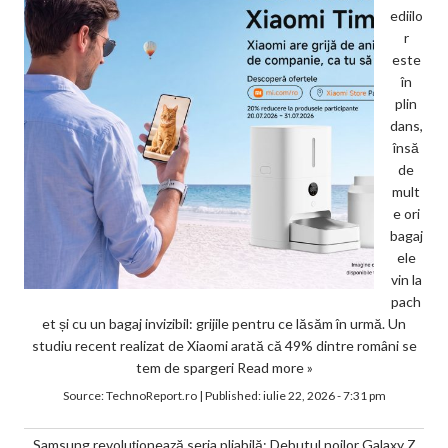
ediilo
r
este
în
plin
dans,
însă
de
mult
e ori
bagaj
ele
vin la
pach
et și cu un bagaj invizibil: grijile pentru ce lăsăm în urmă. Un
studiu recent realizat de Xiaomi arată că 49% dintre români se
tem de spargeri
Read more »
Source:
TechnoReport.ro
|
Published:
iulie 22, 2026 - 7:31 pm
Samsung revoluționează seria pliabilă: Debutul noilor Galaxy Z