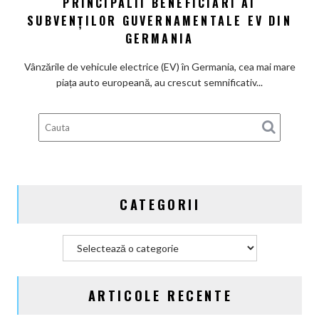
PRINCIPALII BENEFICIARI AI
electrică
chinezi,
SUBVENȚILOR GUVERNAMENTALE EV DIN
principalii
GERMANIA
beneficiari
ai
Vânzările de vehicule electrice (EV) în Germania, cea mai mare
subvenților
piața auto europeană, au crescut semnificativ...
guvernamentale
EV
din
Germania
CATEGORII
Categorii
ARTICOLE RECENTE