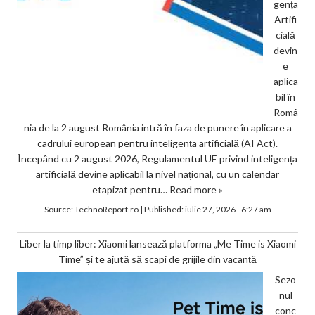
gența
Artifi
cială
devin
e
aplica
bil în
Româ
nia de la 2 august România intră în faza de punere în aplicare a
cadrului european pentru inteligența artificială (AI Act).
Începând cu 2 august 2026, Regulamentul UE privind inteligența
artificială devine aplicabil la nivel național, cu un calendar
etapizat pentru…
Read more »
Source:
TechnoReport.ro
|
Published:
iulie 27, 2026 - 6:27 am
Liber la timp liber: Xiaomi lansează platforma „Me Time is Xiaomi
Time” și te ajută să scapi de grijile din vacanță
Sezo
nul
conc