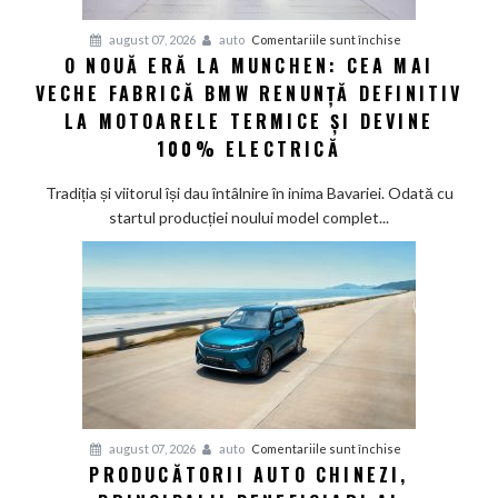
șapte
pentru
august 07, 2026
auto
Comentariile sunt închise
modele
O NOUĂ ERĂ LA MUNCHEN: CEA MAI
O
noi
VECHE FABRICĂ BMW RENUNȚĂ DEFINITIV
nouă
eră
LA MOTOARELE TERMICE ȘI DEVINE
la
100% ELECTRICĂ
Munchen:
Cea
Tradiția și viitorul își dau întâlnire în inima Bavariei. Odată cu
mai
startul producției noului model complet...
veche
fabrică
BMW
renunță
definitiv
la
motoarele
termice
și
pentru
august 07, 2026
auto
Comentariile sunt închise
devine
PRODUCĂTORII AUTO CHINEZI,
Producătorii
100%
auto