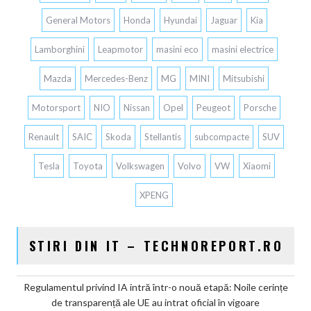
General Motors
Honda
Hyundai
Jaguar
Kia
Lamborghini
Leapmotor
masini eco
masini electrice
Mazda
Mercedes-Benz
MG
MINI
Mitsubishi
Motorsport
NIO
Nissan
Opel
Peugeot
Porsche
Renault
SAIC
Skoda
Stellantis
subcompacte
SUV
Tesla
Toyota
Volkswagen
Volvo
VW
Xiaomi
XPENG
STIRI DIN IT – TECHNOREPORT.RO
Regulamentul privind IA intră într-o nouă etapă: Noile cerințe
de transparență ale UE au intrat oficial în vigoare