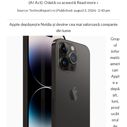
(AI Act). Odată cu această
Read more »
Source:
TechnoReport.ro
|
Published:
august 3, 2026 - 2:43 pm
Apple depășește Nvidia și devine cea mai valoroasă companie
din lume
Grup
ul
infor
matic
ameri
can
Appl
e a
depă
șit,
luni,
prod
ucăt
orul
de