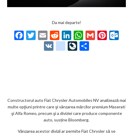
Da mai departe!
F
T
E
R
Li
W
G
Pi
O
ac
w
m
e
n
h
m
nt
ut
V
g
Li
P
e
itt
ai
d
ke
at
ai
er
lo
K
o
ve
ar
b
er
l
di
dI
s
l
es
o
o
Jo
ta
o
t
n
A
t
k.
gl
ur
je
o
p
co
e_
n
az
k
p
m
b
al
ă
o
Constructorul auto Fiat Chrysler Automobiles NV analizează mai
multe opţiuni printre care şi vânzarea mărcilor premium Maserati
o
şi Alfa Romeo, precum şi a diviziei care produce componente
k
auto, susține Bloomberg.
m
Vânzarea acestor divizii ar permite Fiat Chrysler să se