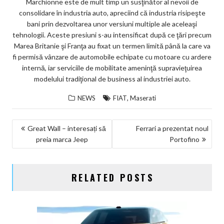
Marchionne este de mult timp un susţinător al nevoii de
consolidare în industria auto, apreciind că industria risipeşte
bani prin dezvoltarea unor versiuni multiple ale aceleaşi
tehnologii. Aceste presiuni s-au intensificat după ce ţări precum
Marea Britanie şi Franţa au fixat un termen limită până la care va
fi permisă vânzare de automobile echipate cu motoare cu ardere
internă, iar serviciile de mobilitate ameninţă supravieţuirea
modelului tradiţional de business al industriei auto.
,
NEWS
FIAT
Maserati
NAVIGARE
Great Wall – interesați să
Ferrari a prezentat noul
preia marca Jeep
Portofino
ÎN
ARTICOLE
RELATED POSTS