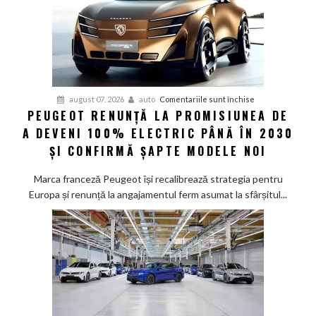
pentru
august 07, 2026
auto
Comentariile sunt închise
PEUGEOT RENUNȚĂ LA PROMISIUNEA DE
Peugeot
A DEVENI 100% ELECTRIC PÂNĂ ÎN 2030
renunță
la
ȘI CONFIRMĂ ȘAPTE MODELE NOI
promisiunea
de
Marca franceză Peugeot își recalibrează strategia pentru
a
Europa și renunță la angajamentul ferm asumat la sfârșitul...
deveni
100%
electric
până
în
2030
și
confirmă