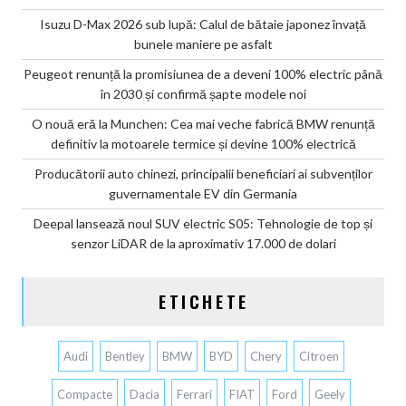
Isuzu D-Max 2026 sub lupă: Calul de bătaie japonez învață
bunele maniere pe asfalt
Peugeot renunță la promisiunea de a deveni 100% electric până
în 2030 și confirmă șapte modele noi
O nouă eră la Munchen: Cea mai veche fabrică BMW renunță
definitiv la motoarele termice și devine 100% electrică
Producătorii auto chinezi, principalii beneficiari ai subvenților
guvernamentale EV din Germania
Deepal lansează noul SUV electric S05: Tehnologie de top și
senzor LiDAR de la aproximativ 17.000 de dolari
ETICHETE
Audi
Bentley
BMW
BYD
Chery
Citroen
Compacte
Dacia
Ferrari
FIAT
Ford
Geely