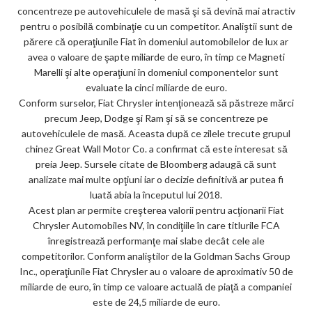
concentreze pe autovehiculele de masă şi să devină mai atractiv
ar
pentru o posibilă combinaţie cu un competitor. Analiştii sunt de
ks
părere că operaţiunile Fiat în domeniul automobilelor de lux ar
avea o valoare de şapte miliarde de euro, în timp ce Magneti
Marelli şi alte operaţiuni în domeniul componentelor sunt
evaluate la cinci miliarde de euro.
Conform surselor, Fiat Chrysler intenţionează să păstreze mărci
precum Jeep, Dodge şi Ram şi să se concentreze pe
autovehiculele de masă. Aceasta după ce zilele trecute grupul
chinez Great Wall Motor Co. a confirmat că este interesat să
preia Jeep. Sursele citate de Bloomberg adaugă că sunt
analizate mai multe opţiuni iar o decizie definitivă ar putea fi
luată abia la începutul lui 2018.
Acest plan ar permite creşterea valorii pentru acţionarii Fiat
Chrysler Automobiles NV, în condiţiile în care titlurile FCA
înregistrează performanţe mai slabe decât cele ale
competitorilor. Conform analiştilor de la Goldman Sachs Group
Inc., operaţiunile Fiat Chrysler au o valoare de aproximativ 50 de
miliarde de euro, în timp ce valoare actuală de piaţă a companiei
este de 24,5 miliarde de euro.