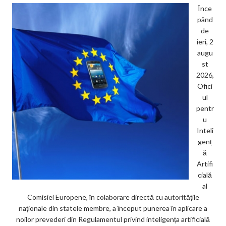
Înce
pând
de
ieri, 2
augu
st
2026,
Ofici
ul
pentr
u
Inteli
genț
ă
Artifi
cială
al
Comisiei Europene, în colaborare directă cu autoritățile
naționale din statele membre, a început punerea în aplicare a
noilor prevederi din Regulamentul privind inteligența artificială