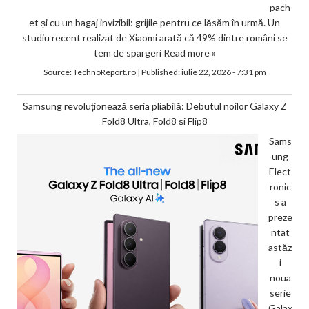
pach
et și cu un bagaj invizibil: grijile pentru ce lăsăm în urmă. Un
studiu recent realizat de Xiaomi arată că 49% dintre români se
tem de spargeri
Read more »
Source:
TechnoReport.ro
|
Published:
iulie 22, 2026 - 7:31 pm
Samsung revoluționează seria pliabilă: Debutul noilor Galaxy Z
Fold8 Ultra, Fold8 și Flip8
Sams
ung
Elect
ronic
s a
preze
ntat
astăz
i
noua
serie
Galax