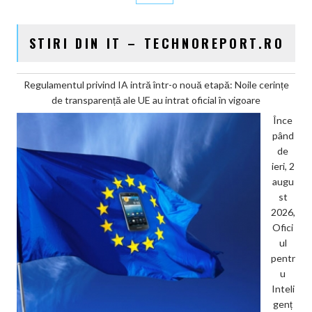
STIRI DIN IT – TECHNOREPORT.RO
Regulamentul privind IA intră într-o nouă etapă: Noile cerințe
de transparență ale UE au intrat oficial în vigoare
Înce
pând
de
ieri, 2
augu
st
2026,
Ofici
ul
pentr
u
Inteli
genț