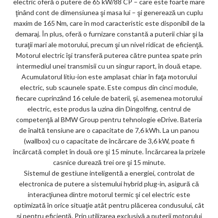
electric oferă o putere de 65 kW/88 CP – care este foarte mare
ţinând cont de dimensiunea şi masa lui – şi generează un cuplu
maxim de 165 Nm, care în mod caracteristic este disponibil de la
demaraj. În plus, oferă o furnizare constantă a puterii chiar şi la
turaţii mari ale motorului, precum şi un nivel ridicat de eficienţă.
Motorul electric îşi transferă puterea către puntea spate prin
intermediul unei transmisii cu un singur raport, în două etape.
Acumulatorul litiu-ion este amplasat chiar în faţa motorului
electric, sub scaunele spate. Este compus din cinci module,
fiecare cuprinzând 16 celule de baterii, şi, asemenea motorului
electric, este produs la uzina din Dingolfing, centrul de
competenţă al BMW Group pentru tehnologie eDrive. Bateria
de înaltă tensiune are o capacitate de 7,6 kWh. La un panou
(wallbox) cu o capacitate de încărcare de 3,6 kW, poate fi
încărcată complet în două ore şi 15 minute. Încărcarea la prizele
casnice durează trei ore şi 15 minute.
Sistemul de gestiune inteligentă a energiei, controlat de
electronica de putere a sistemului hybrid plug-in, asigură că
interacţiunea dintre motorul termic şi cel electric este
optimizată în orice situaţie atât pentru plăcerea condusului, cât
şi pentru eficienţă. Prin utilizarea exclusivă a puterii motorului