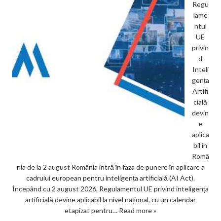
Regu
lame
ntul
UE
privin
d
Inteli
gența
Artifi
cială
devin
e
aplica
bil în
Româ
nia de la 2 august România intră în faza de punere în aplicare a
cadrului european pentru inteligența artificială (AI Act).
Începând cu 2 august 2026, Regulamentul UE privind inteligența
artificială devine aplicabil la nivel național, cu un calendar
etapizat pentru…
Read more »