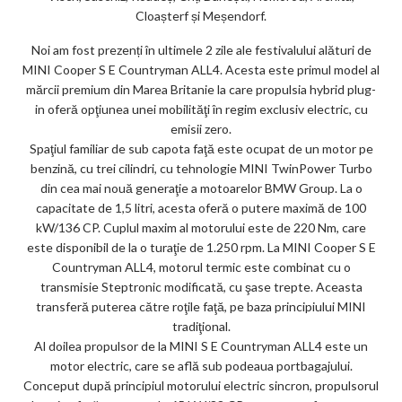
Cloașterf și Meșendorf.
Noi am fost prezenți în ultimele 2 zile ale festivalului alături de
MINI Cooper S E Countryman ALL4. Acesta este primul model al
mărcii premium din Marea Britanie la care propulsia hybrid plug-
in oferă opţiunea unei mobilităţi în regim exclusiv electric, cu
emisii zero.
Spaţiul familiar de sub capota faţă este ocupat de un motor pe
benzină, cu trei cilindri, cu tehnologie MINI TwinPower Turbo
din cea mai nouă generaţie a motoarelor BMW Group. La o
capacitate de 1,5 litri, acesta oferă o putere maximă de 100
kW/136 CP. Cuplul maxim al motorului este de 220 Nm, care
este disponibil de la o turaţie de 1.250 rpm. La MINI Cooper S E
Countryman ALL4, motorul termic este combinat cu o
transmisie Steptronic modificată, cu şase trepte. Aceasta
transferă puterea către roţile faţă, pe baza principiului MINI
tradiţional.
Al doilea propulsor de la MINI S E Countryman ALL4 este un
motor electric, care se află sub podeaua portbagajului.
Conceput după principiul motorului electric sincron, propulsorul