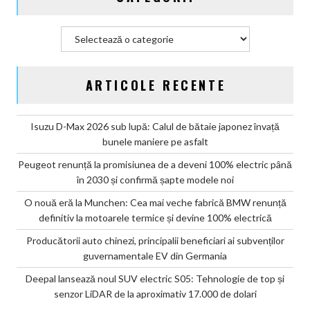
Categorii
ARTICOLE RECENTE
Isuzu D-Max 2026 sub lupă: Calul de bătaie japonez învață
bunele maniere pe asfalt
Peugeot renunță la promisiunea de a deveni 100% electric până
în 2030 și confirmă șapte modele noi
O nouă eră la Munchen: Cea mai veche fabrică BMW renunță
definitiv la motoarele termice și devine 100% electrică
Producătorii auto chinezi, principalii beneficiari ai subvenților
guvernamentale EV din Germania
Deepal lansează noul SUV electric S05: Tehnologie de top și
senzor LiDAR de la aproximativ 17.000 de dolari