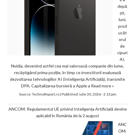
depă
șit,
luni,
prod
ucăt
orul
de
cipuri
AI,
Nvidia, devenind astfel cea mai valoroasă companie din lume,
recâștigând prima poziție, în timp ce investitorii evaluează
dezvoltarea tehnologiilor AI (Inteligența Artificială), transmite
DPA. Capitalizarea bursieră a Apple a
Read more »
Source:
TechnoReport.ro
|
Published:
iulie 30, 2026 - 2:13 pm
ANCOM: Regulamentul UE privind Inteligența Artificială devine
aplicabil în România de la 2 august
ANC
OM: