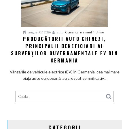
definitiv
la
motoarele
termice
și
pentru
august 07, 2026
auto
Comentariile sunt închise
devine
PRODUCĂTORII AUTO CHINEZI,
Producătorii
100%
PRINCIPALII BENEFICIARI AI
auto
electrică
chinezi,
SUBVENȚILOR GUVERNAMENTALE EV DIN
principalii
GERMANIA
beneficiari
ai
Vânzările de vehicule electrice (EV) în Germania, cea mai mare
subvenților
piața auto europeană, au crescut semnificativ...
guvernamentale
EV
din
Germania
CATEGORII