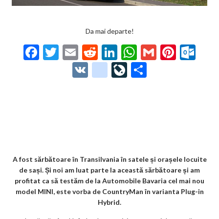
Da mai departe!
F
T
E
R
Li
W
G
Pi
O
ac
w
m
e
n
h
m
nt
ut
V
g
Li
P
e
itt
ai
d
ke
at
ai
er
lo
K
o
ve
ar
b
er
l
di
dI
s
l
es
o
o
Jo
ta
o
t
n
A
t
k.
gl
ur
je
o
p
co
e_
n
az
k
p
m
b
al
ă
o
A fost sărbătoare în Transilvania în satele și orașele locuite
de sași. Și noi am luat parte la această sărbătoare și am
o
profitat ca să testăm de la Automobile Bavaria cel mai nou
k
model MINI, este vorba de CountryMan în varianta Plug-in
Hybrid.
m