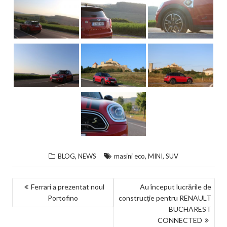
,
,
,
BLOG
NEWS
masini eco
MINI
SUV
NAVIGARE
Ferrari a prezentat noul
Au început lucrările de
Portofino
construcție pentru RENAULT
ÎN
BUCHAREST
ARTICOLE
CONNECTED