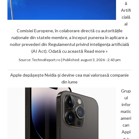
ă
Artifi
cială
al
Comisiei Europene, în colaborare directă cu autoritățile
naționale din statele membre, a început punerea în aplicare a
noilor prevederi din Regulamentul privind inteligența artificială
(AI Act). Odată cu această
Read more »
Source:
TechnoReport.ro
|
Published:
august 3, 2026 - 2:43 pm
Apple depășește Nvidia și devine cea mai valoroasă companie
din lume
Grup
ul
infor
matic
ameri
can
Appl
e a