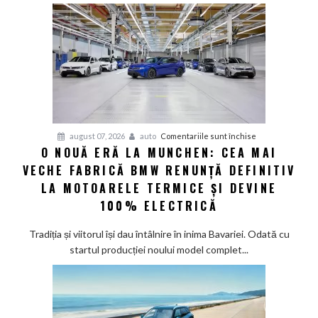
deveni
100%
electric
până
în
2030
și
confirmă
șapte
pentru
august 07, 2026
auto
Comentariile sunt închise
modele
O NOUĂ ERĂ LA MUNCHEN: CEA MAI
O
noi
VECHE FABRICĂ BMW RENUNȚĂ DEFINITIV
nouă
eră
LA MOTOARELE TERMICE ȘI DEVINE
la
100% ELECTRICĂ
Munchen:
Cea
Tradiția și viitorul își dau întâlnire în inima Bavariei. Odată cu
mai
startul producției noului model complet...
veche
fabrică
BMW
renunță