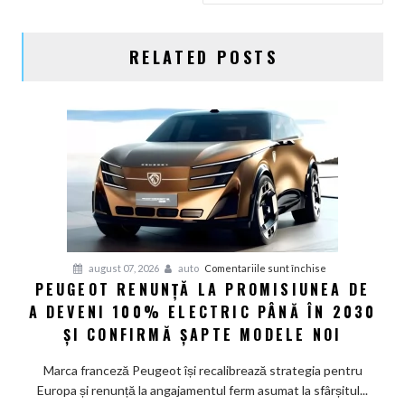
RELATED POSTS
pentru
august 07, 2026
auto
Comentariile sunt închise
PEUGEOT RENUNȚĂ LA PROMISIUNEA DE
Peugeot
A DEVENI 100% ELECTRIC PÂNĂ ÎN 2030
renunță
la
ȘI CONFIRMĂ ȘAPTE MODELE NOI
promisiunea
de
Marca franceză Peugeot își recalibrează strategia pentru
a
Europa și renunță la angajamentul ferm asumat la sfârșitul...