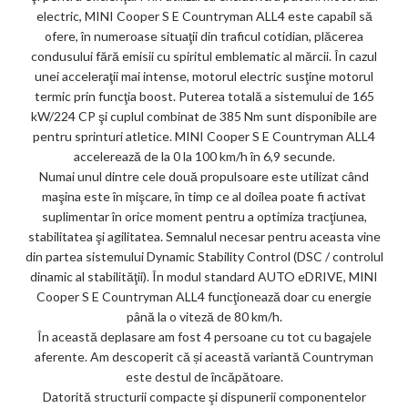
electric, MINI Cooper S E Countryman ALL4 este capabil să
ofere, în numeroase situaţii din traficul cotidian, plăcerea
condusului fără emisii cu spiritul emblematic al mărcii. În cazul
unei acceleraţii mai intense, motorul electric susţine motorul
termic prin funcţia boost. Puterea totală a sistemului de 165
kW/224 CP şi cuplul combinat de 385 Nm sunt disponibile are
pentru sprinturi atletice. MINI Cooper S E Countryman ALL4
accelerează de la 0 la 100 km/h în 6,9 secunde.
Numai unul dintre cele două propulsoare este utilizat când
maşina este în mişcare, în timp ce al doilea poate fi activat
suplimentar în orice moment pentru a optimiza tracţiunea,
stabilitatea şi agilitatea. Semnalul necesar pentru aceasta vine
din partea sistemului Dynamic Stability Control (DSC / controlul
dinamic al stabilităţii). În modul standard AUTO eDRIVE, MINI
Cooper S E Countryman ALL4 funcţionează doar cu energie
până la o viteză de 80 km/h.
În această deplasare am fost 4 persoane cu tot cu bagajele
aferente. Am descoperit că și această variantă Countryman
este destul de încăpătoare.
Datorită structurii compacte şi dispunerii componentelor