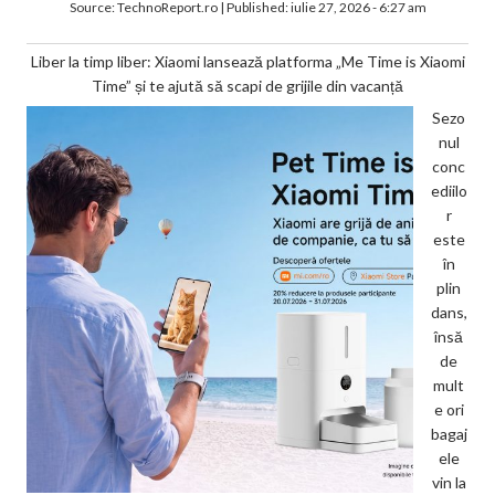
Source:
TechnoReport.ro
|
Published:
iulie 27, 2026 - 6:27 am
Liber la timp liber: Xiaomi lansează platforma „Me Time is Xiaomi
Time” și te ajută să scapi de grijile din vacanță
Sezo
nul
conc
ediilo
r
este
în
plin
dans,
însă
de
mult
e ori
bagaj
ele
vin la