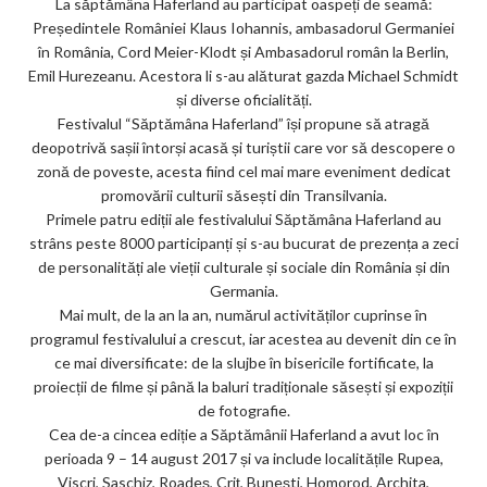
La săptămâna Haferland au participat oaspeți de seamă:
ar
Președintele României Klaus Iohannis, ambasadorul Germaniei
ks
în România, Cord Meier-Klodt și Ambasadorul român la Berlin,
Emil Hurezeanu. Acestora li s-au alăturat gazda Michael Schmidt
și diverse oficialități.
Festivalul “Săptămâna Haferland” își propune să atragă
deopotrivă sașii întorși acasă și turiștii care vor să descopere o
zonă de poveste, acesta fiind cel mai mare eveniment dedicat
promovării culturii săsești din Transilvania.
Primele patru ediții ale festivalului Săptămâna Haferland au
strâns peste 8000 participanți și s-au bucurat de prezența a zeci
de personalități ale vieții culturale și sociale din România și din
Germania.
Mai mult, de la an la an, numărul activităților cuprinse în
programul festivalului a crescut, iar acestea au devenit din ce în
ce mai diversificate: de la slujbe în bisericile fortificate, la
proiecții de filme și până la baluri tradiționale săsești și expoziții
de fotografie.
Cea de-a cincea ediție a Săptămânii Haferland a avut loc în
perioada 9 – 14 august 2017 și va include localitățile Rupea,
Viscri, Saschiz, Roadeș, Criț, Bunești, Homorod, Archita,