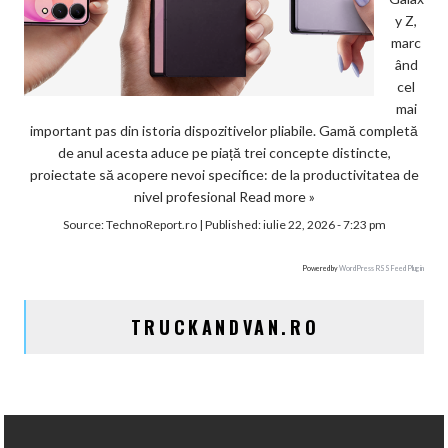
y Z,
marc
ând
cel
mai
important pas din istoria dispozitivelor pliabile. Gamă completă
de anul acesta aduce pe piață trei concepte distincte,
proiectate să acopere nevoi specifice: de la productivitatea de
nivel profesional
Read more »
Source:
TechnoReport.ro
|
Published:
iulie 22, 2026 - 7:23 pm
Powered by
WordPress RSS Feed Plugin
TRUCKANDVAN.RO