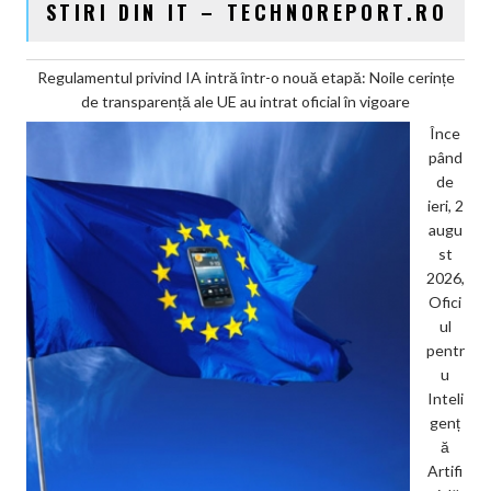
STIRI DIN IT – TECHNOREPORT.RO
Regulamentul privind IA intră într-o nouă etapă: Noile cerințe
de transparență ale UE au intrat oficial în vigoare
Înce
pând
de
ieri, 2
augu
st
2026,
Ofici
ul
pentr
u
Inteli
genț
ă
Artifi