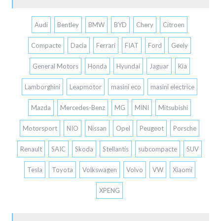
Audi
Bentley
BMW
BYD
Chery
Citroen
Compacte
Dacia
Ferrari
FIAT
Ford
Geely
General Motors
Honda
Hyundai
Jaguar
Kia
Lamborghini
Leapmotor
masini eco
masini electrice
Mazda
Mercedes-Benz
MG
MINI
Mitsubishi
Motorsport
NIO
Nissan
Opel
Peugeot
Porsche
Renault
SAIC
Skoda
Stellantis
subcompacte
SUV
Tesla
Toyota
Volkswagen
Volvo
VW
Xiaomi
XPENG