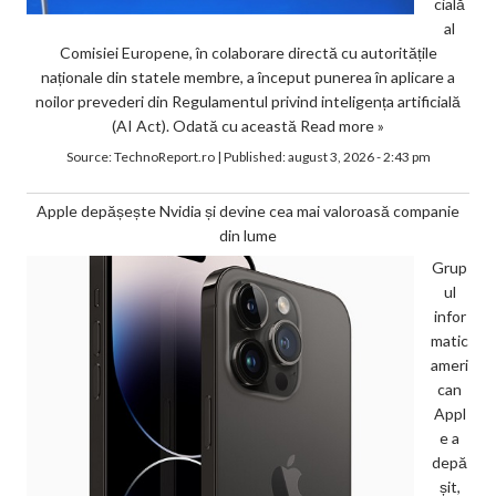
cială
al
Comisiei Europene, în colaborare directă cu autoritățile
naționale din statele membre, a început punerea în aplicare a
noilor prevederi din Regulamentul privind inteligența artificială
(AI Act). Odată cu această
Read more »
Source:
TechnoReport.ro
|
Published:
august 3, 2026 - 2:43 pm
Apple depășește Nvidia și devine cea mai valoroasă companie
din lume
Grup
ul
infor
matic
ameri
can
Appl
e a
depă
șit,