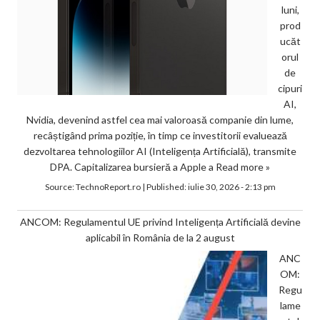
luni,
prod
ucăt
orul
de
cipuri
AI,
Nvidia, devenind astfel cea mai valoroasă companie din lume,
recâștigând prima poziție, în timp ce investitorii evaluează
dezvoltarea tehnologiilor AI (Inteligența Artificială), transmite
DPA. Capitalizarea bursieră a Apple a
Read more »
Source:
TechnoReport.ro
|
Published:
iulie 30, 2026 - 2:13 pm
ANCOM: Regulamentul UE privind Inteligența Artificială devine
aplicabil în România de la 2 august
ANC
OM:
Regu
lame