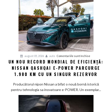
pentru
august 05, 2026
auto
Comentariile sunt închise
UN NOU RECORD MONDIAL DE EFICIENȚĂ:
Un
NISSAN QASHQAI E-POWER PARCURGE
nou
record
1.980 KM CU UN SINGUR REZERVOR
mondial
de
Producătorul nipon Nissan a bifat o nouă bornă istorică
eficiență:
pentru tehnologia sa inovatoare e-POWER. Un exemplar...
Nissan
Qashqai
e-
POWER