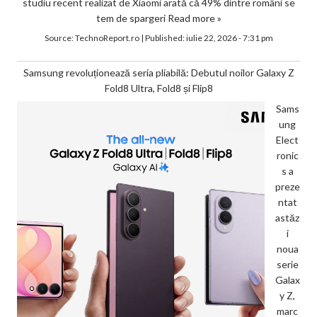
studiu recent realizat de Xiaomi arată că 49% dintre români se
tem de spargeri
Read more »
Source:
TechnoReport.ro
|
Published:
iulie 22, 2026 - 7:31 pm
Samsung revoluționează seria pliabilă: Debutul noilor Galaxy Z
Fold8 Ultra, Fold8 și Flip8
Sams
ung
Elect
ronic
s a
preze
ntat
astăz
i
noua
serie
Galax
y Z,
marc