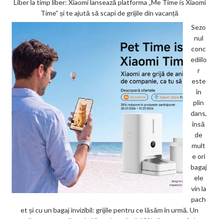
Liber la timp liber: Xiaomi lansează platforma „Me Time is Xiaomi
Time” și te ajută să scapi de grijile din vacanță
Sezo
nul
conc
ediilo
r
este
în
plin
dans,
însă
de
mult
e ori
bagaj
ele
vin la
pach
et și cu un bagaj invizibil: grijile pentru ce lăsăm în urmă. Un