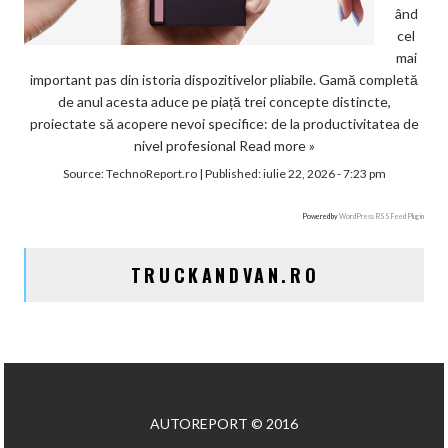
ând
cel
mai
important pas din istoria dispozitivelor pliabile. Gamă completă
de anul acesta aduce pe piață trei concepte distincte,
proiectate să acopere nevoi specifice: de la productivitatea de
nivel profesional
Read more »
Source:
TechnoReport.ro
|
Published:
iulie 22, 2026 - 7:23 pm
Powered by
WordPress RSS Feed Plugin
TRUCKANDVAN.RO
AUTOREPORT © 2016