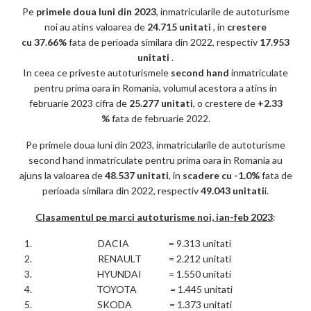
k
Pe
primele doua luni din 2023
, inmatricularile de autoturisme
m
noi au atins valoarea de
24.715 unitati
, in
crestere
cu
37.66%
fata de perioada similara din 2022, respectiv
ar
17.953
unitati
.
ks
In ceea ce priveste autoturismele
second hand
inmatriculate
pentru prima oara in Romania, volumul acestora a atins in
februarie 2023 cifra de
25.277 unitati
, o crestere de
+2.33
%
fata de februarie 2022.
Pe primele doua luni din 2023, inmatricularile de autoturisme
second hand inmatriculate pentru prima oara in Romania au
ajuns la valoarea de
48.537 unitati
, in
scadere cu -1.0%
fata de
perioada similara din 2022, respectiv
49.043 unitati
i.
Clasamentul pe marci autoturisme noi, ian-feb 2023
:
DACIA = 9.313 unitati
RENAULT = 2.212 unitati
HYUNDAI = 1.550 unitati
TOYOTA = 1.445 unitati
SKODA = 1.373 unitati