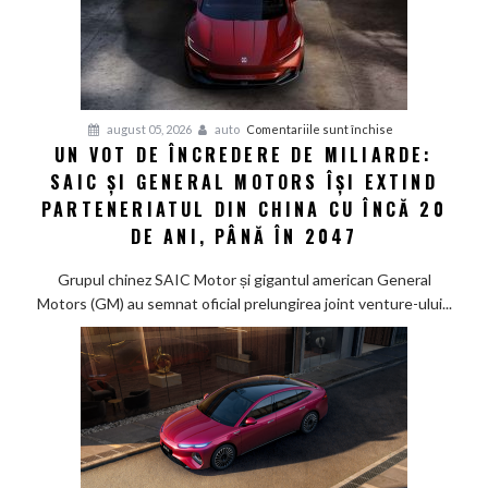
parcurge
1.980
km
cu
un
pentru
august 05, 2026
auto
Comentariile sunt închise
singur
UN VOT DE ÎNCREDERE DE MILIARDE:
Un
rezervor
SAIC ȘI GENERAL MOTORS ÎȘI EXTIND
vot
de
PARTENERIATUL DIN CHINA CU ÎNCĂ 20
încredere
DE ANI, PÂNĂ ÎN 2047
de
miliarde:
Grupul chinez SAIC Motor și gigantul american General
SAIC
Motors (GM) au semnat oficial prelungirea joint venture-ului...
și
General
Motors
își
extind
parteneriatul
din
China