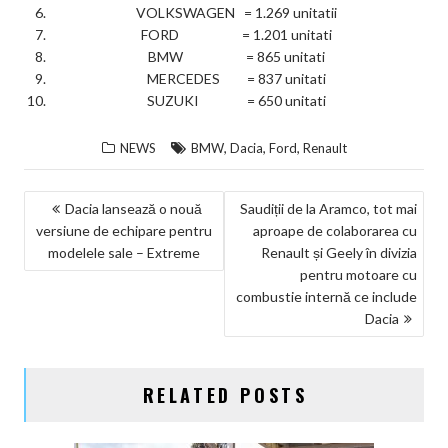
VOLKSWAGEN = 1.269 unitatii
FORD = 1.201 unitati
BMW = 865 unitati
MERCEDES = 837 unitati
SUZUKI = 650 unitati
,
,
,
NEWS
BMW
Dacia
Ford
Renault
NAVIGARE
Dacia lansează o nouă
Saudiții de la Aramco, tot mai
versiune de echipare pentru
aproape de colaborarea cu
ÎN
modelele sale – Extreme
Renault și Geely în divizia
ARTICOLE
pentru motoare cu
combustie internă ce include
Dacia
RELATED POSTS