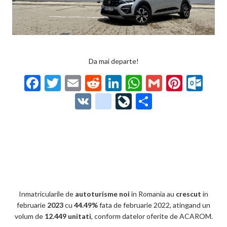
Da mai departe!
F
T
E
R
Li
W
G
Pi
O
ac
w
m
e
n
h
m
nt
ut
V
g
Li
P
e
itt
ai
d
ke
at
ai
er
lo
K
o
ve
ar
b
er
l
di
dI
s
l
es
o
o
Jo
ta
o
t
n
A
t
k.
gl
ur
je
o
p
co
e_
n
az
k
p
m
b
al
ă
o
Inmatricularile de
autoturisme noi
in Romania au
crescut
in
februarie
2023
cu
44.49%
fata de februarie 2022, atingand un
o
volum de
12.449 unitati
, conform datelor oferite de ACAROM.