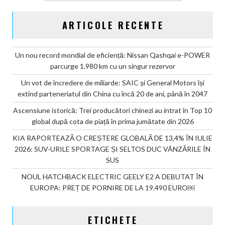
din
2026
ARTICOLE RECENTE
Un nou record mondial de eficiență: Nissan Qashqai e-POWER
parcurge 1.980 km cu un singur rezervor
Un vot de încredere de miliarde: SAIC și General Motors își
extind parteneriatul din China cu încă 20 de ani, până în 2047
Ascensiune istorică: Trei producători chinezi au intrat în Top 10
global după cota de piață în prima jumătate din 2026
KIA RAPORTEAZĂ O CREȘTERE GLOBALĂ DE 13,4% ÎN IULIE
2026: SUV-URILE SPORTAGE ȘI SELTOS DUC VÂNZĂRILE ÎN
SUS
NOUL HATCHBACK ELECTRIC GEELY E2 A DEBUTAT ÎN
EUROPA: PREȚ DE PORNIRE DE LA 19.490 EURO￼
ETICHETE