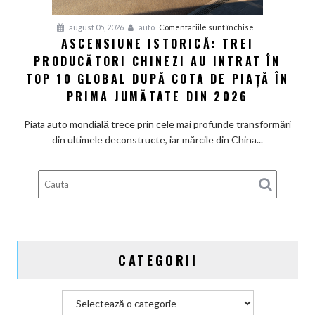
cu
pentru
august 05, 2026
auto
Comentariile sunt închise
încă
ASCENSIUNE ISTORICĂ: TREI
Ascensiune
20
PRODUCĂTORI CHINEZI AU INTRAT ÎN
istorică:
de
Trei
TOP 10 GLOBAL DUPĂ COTA DE PIAȚĂ ÎN
ani,
producători
PRIMA JUMĂTATE DIN 2026
până
chinezi
în
au
Piața auto mondială trece prin cele mai profunde transformări
2047
intrat
din ultimele deconstructe, iar mărcile din China...
în
Top
10
global
după
cota
de
CATEGORII
piață
în
prima
Categorii
jumătate