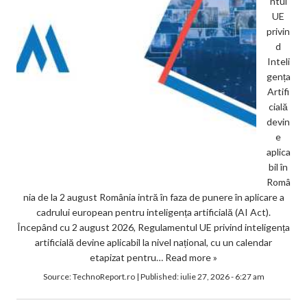
ntul
UE
privin
d
Inteli
gența
Artifi
cială
devin
e
aplica
bil în
Româ
nia de la 2 august România intră în faza de punere în aplicare a
cadrului european pentru inteligența artificială (AI Act).
Începând cu 2 august 2026, Regulamentul UE privind inteligența
artificială devine aplicabil la nivel național, cu un calendar
etapizat pentru…
Read more »
Source:
TechnoReport.ro
|
Published:
iulie 27, 2026 - 6:27 am