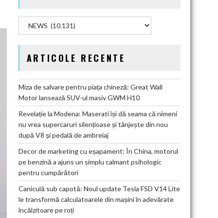
Categorii
ARTICOLE RECENTE
Miza de salvare pentru piața chineză: Great Wall
Motor lansează SUV-ul masiv GWM H10
Revelație la Modena: Maserati își dă seama că nimeni
nu vrea supercaruri silențioase și tânjește din nou
după V8 și pedală de ambreiaj
Decor de marketing cu eșapament: În China, motorul
pe benzină a ajuns un simplu calmant psihologic
pentru cumpărători
Caniculă sub capotă: Noul update Tesla FSD V14 Lite
le transformă calculatoarele din mașini în adevărate
încălzitoare pe roți