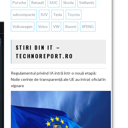
Porsche
Renault
SAIC
Skoda
Stellantis
subcompacte
SUV
Tesla
Toyota
Volkswagen
Volvo
VW
Xiaomi
XPENG
STIRI DIN IT –
TECHNOREPORT.RO
Regulamentul privind IA intră într-o nouă etapă:
Noile cerințe de transparență ale UE au intrat oficial în
vigoare