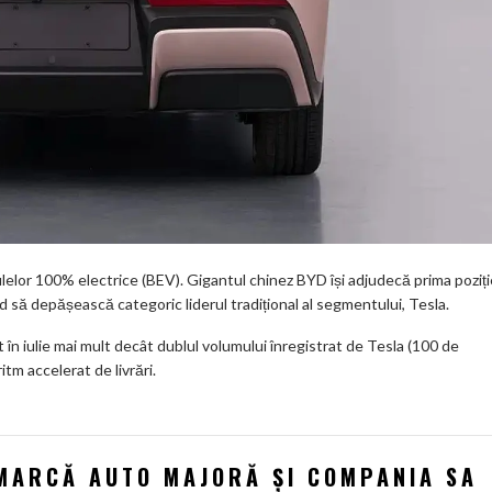
lelor 100% electrice (BEV). Gigantul chinez BYD își adjudecă prima poziți
ind să depășească categoric liderul tradițional al segmentului, Tesla.
 în iulie mai mult decât dublul volumului înregistrat de Tesla (100 de
ritm accelerat de livrări.
 MARCĂ AUTO MAJORĂ ȘI COMPANIA SA