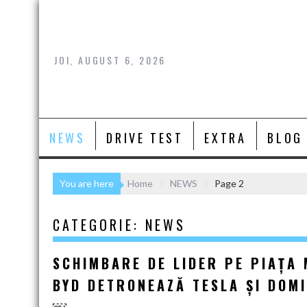
Skip
to
content
JOI, AUGUST 6, 2026
NEWS
DRIVE TEST
EXTRA
BLOG
You are here
Home
NEWS
Page 2
CATEGORIE:
NEWS
SCHIMBARE DE LIDER PE PIAȚA 
BYD DETRONEAZĂ TESLA ȘI DOM