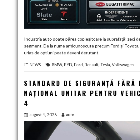
Industria auto poate părea copleșitoare la suprafață; zeci d
segment. De la nume arhicunoscute precum Ford și Toyota, p
uriaș de opțiuni poate deveni derutant.
,
,
,
,
,
NEWS
BMW
BYD
Ford
Renault
Tesla
Volkswagen
STANDARD DE SIGURANȚĂ FĂRĂ 
NAȚIONAL UNITAR PENTRU VEHIC
4
august 4, 2026
auto