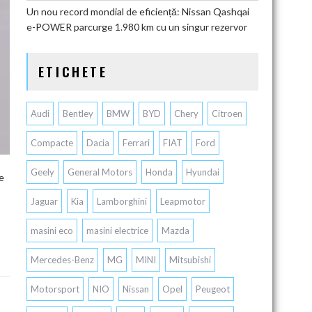
Un nou record mondial de eficiență: Nissan Qashqai
e-POWER parcurge 1.980 km cu un singur rezervor
ETICHETE
Audi
Bentley
BMW
BYD
Chery
Citroen
Compacte
Dacia
Ferrari
FIAT
Ford
Geely
General Motors
Honda
Hyundai
e
Jaguar
Kia
Lamborghini
Leapmotor
masini eco
masini electrice
Mazda
Mercedes-Benz
MG
MINI
Mitsubishi
Motorsport
NIO
Nissan
Opel
Peugeot