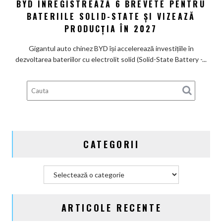
BYD ÎNREGISTREAZĂ 6 BREVETE PENTRU
uriaș
un
către
BATERIILE SOLID-STATE ȘI VIZEAZĂ
nume
bateria
PRODUCȚIA ÎN 2027
de
viitorului:
Lexus
BYD
Gigantul auto chinez BYD își accelerează investițiile în
înregistrează
dezvoltarea bateriilor cu electrolit solid (Solid-State Battery -...
6
brevete
pentru
bateriile
solid-
state
și
CATEGORII
vizează
producția
în
Categorii
2027
ARTICOLE RECENTE