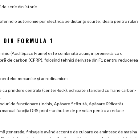
de serie din istorie.
 oferind o autonomie pur electrică pe distanțe scurte, ideală pentru rular
 DIN FORMULA 1
uminiu (Audi Space Frame) este combinată acum, în premieră, cu o
ibră de carbon (CFRP)
, folosind tehnici derivate din F1 pentru reducerea
onentelor mecanice și aerodinamice:
e cu prindere centrală (center-lock), echipate standard cu frâne carbon-
.
oduri de funcționare (Închis, Apăsare Scăzută, Apăsare Ridicată).
va manual funcția DRS printr-un buton de pe volan pentru a reduce
ltimă generație, finisajele având accente de culoare ce amintesc de mașina