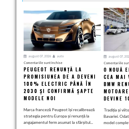
august 07, 2026
auto
august 07, 20
pentru
Comentariile sunt închise
Comentariile sun
PEUGEOT RENUNȚĂ LA
O NOUĂ 
Peugeot
PROMISIUNEA DE A DEVENI
renunță
CEA MAI 
la
100% ELECTRIC PÂNĂ ÎN
BMW RENU
promisiunea
2030 ȘI CONFIRMĂ ȘAPTE
MOTOARE
de
MODELE NOI
DEVINE 
a
deveni
Marca franceză Peugeot își recalibrează
Tradiția și viit
100%
strategia pentru Europa și renunță la
Bavariei. Odat
electric
angajamentul ferm asumat la sfârșitul...
model complet.
până