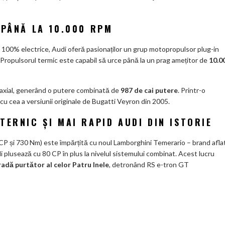
ks
 PÂNĂ LA 10.000 RPM
i 100% electrice, Audi oferă pasionaților un grup motopropulsor plug-in
. Propulsorul termic este capabil să urce până la un prag amețitor de
10.0
x axial, generând o putere combinată de
987 de cai putere
. Printr-o
u cea a versiunii originale de Bugatti Veyron din 2005.
TERNIC ȘI MAI RAPID AUDI DIN ISTORIE
CP și 730 Nm) este împărțită cu noul Lamborghini Temerario – brand afla
 plusează cu 80 CP în plus la nivelul sistemului combinat. Acest lucru
adă purtător al celor Patru Inele
, detronând RS e-tron GT