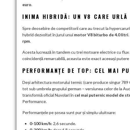
euro
.
INIMA HIBRIDĂ: UN V8 CARE URLĂ
Spre deosebire de competitorii care au trecut la hypercarur
hybrid dezvoltat în jurul unui
motor V8 biturbo de 4.0 litri
rpm
.
Acesta lucrează în tandem cu trei motoare electrice cu flu
coincidență remarcabilă, aceasta este exact aceeași putere c
PERFORMANȚE DE TOP: CEL MAI PU
Deși arhitectura motorului termic (care produce singur 789 
tot sub umbrela grupului german – versiunea celor de la Audi
transformă oficial Nuvolari în
cel mai puternic model de str
Performance.
Performanțele pe șosea sunt pur și simplu uluitoare:
0-100 km/h:
2,6 secunde.
0-200 km/h:
doar 6,8 secunde.