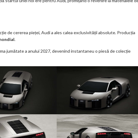
 startul unei noi ere pentru Audi, promițând o revenire la materialele d
e de cererea pieței, Audi a ales calea exclusivității absolute. Producția
 mondial
.
prima jumătate a anului 2027, devenind instantaneu o piesă de colecție