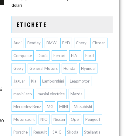
dolari
ETICHETE
Audi
Bentley
BMW
BYD
Chery
Citroen
Compacte
Dacia
Ferrari
FIAT
Ford
Geely
General Motors
Honda
Hyundai
Jaguar
Kia
Lamborghini
Leapmotor
ă
masini eco
masini electrice
Mazda
Mercedes-Benz
MG
MINI
Mitsubishi
Motorsport
NIO
Nissan
Opel
Peugeot
’30
Porsche
Renault
SAIC
Skoda
Stellantis