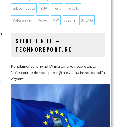
subcompacte
SUV
Tesla
Toyota
Volkswagen
Volvo
VW
Xiaomi
XPENG
00
STIRI DIN IT –
TECHNOREPORT.RO
Regulamentul privind IA intră într-o nouă etapă:
Noile cerințe de transparență ale UE au intrat oficial în
vigoare
t