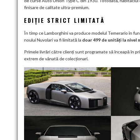
de curse Auto Union Type C din 1930. Totodată, habitaclul dă
finisare de calitate ultra-premium.
EDIȚIE STRICT LIMITATĂ
În timp ce Lamborghini va produce modelul Temerario în funcți
noului Nuvolari va fi limitată la
doar 499 de unități la nivel
Primele livrări către clienți sunt programate să înceapă în 
extrem de vânată de colecționari.