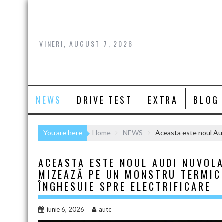
Skip
to
content
VINERI, AUGUST 7, 2026
NEWS
DRIVE TEST
EXTRA
BLOG
You are here
Home
NEWS
Aceasta este noul Aud
ACEASTA ESTE NOUL AUDI NUVOL
MIZEAZĂ PE UN MONSTRU TERMIC D
ÎNGHESUIE SPRE ELECTRIFICARE
iunie 6, 2026
auto