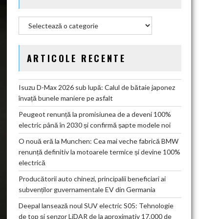
Categorii
ARTICOLE RECENTE
Isuzu D-Max 2026 sub lupă: Calul de bătaie japonez
învață bunele maniere pe asfalt
Peugeot renunță la promisiunea de a deveni 100%
electric până în 2030 și confirmă șapte modele noi
O nouă eră la Munchen: Cea mai veche fabrică BMW
renunță definitiv la motoarele termice și devine 100%
electrică
Producătorii auto chinezi, principalii beneficiari ai
subvenților guvernamentale EV din Germania
Deepal lansează noul SUV electric S05: Tehnologie
de top și senzor LiDAR de la aproximativ 17.000 de