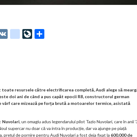
O
V
g
Li
P
t
K
o
ve
ar
o
o
Jo
ta
o
gl
ur
je
.
e_
n
az
co
b
al
ă
m
o
at toate resursele către electrificarea completă, Audi alege să mearg
peste doi ani de când a pus capăt epocii R8, constructorul german
o
de vârf care mizează pe forța brută a motoarelor termice, asistată
k
m
ă:
Nuvolari
, un omagiu adus legendarului pilot Tazio Nuvolari, care în anii 
oul supercar nu doar că va intra în producție, dar va ajunge pe piață
ar
a, prețul de pornire pentru Audi Nuvolari a fost deja fixat la
600.000 de