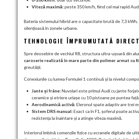
Viteză maximă:
peste 350 km/h, fiind cel mai rapid Audi 
Bateria sistemului hibrid are o capacitate brută de 7,3 kWh,
silențioasă în zonele urbane.
TEHNOLOGIE ÎMPRUMUTATĂ DIRECT
Spre deosebire de vechiul R8, structura ultra-ușoară din al
caroserie realizată în mare parte din polimer armat cu f
greutății.
Conexiunile cu lumea Formulei 1 continuă și la nivelul comp
Jante și frâne:
Nuvolari este primul Audi cu jante forjat
ceramice și etriere uriașe cu 10 pistoane pe puntea față
Aerodinamică activă:
Eleronul spate adaptiv are trei m
Sistem DRS manual:
Exact ca în F1, șoferul poate acti
rezistența la înaintare și a atinge viteza maximă.
Interiorul îmbină comenzile fizice cu ecranele digitale de u