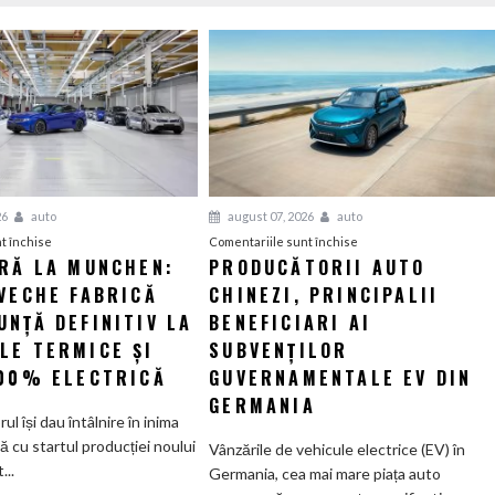
26
auto
august 07, 2026
auto
pentru
pentru
t închise
Comentariile sunt închise
ERĂ LA MUNCHEN:
PRODUCĂTORII AUTO
O
Producătorii
VECHE FABRICĂ
nouă
CHINEZI, PRINCIPALII
auto
eră
chinezi,
NȚĂ DEFINITIV LA
BENEFICIARI AI
la
principalii
LE TERMICE ȘI
SUBVENȚILOR
Munchen:
beneficiari
100% ELECTRICĂ
GUVERNAMENTALE EV DIN
Cea
ai
GERMANIA
mai
subvenților
orul își dau întâlnire în inima
veche
guvernamentale
ă cu startul producției noului
Vânzările de vehicule electrice (EV) în
fabrică
EV
..
Germania, cea mai mare piața auto
BMW
din