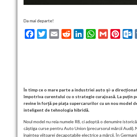
Da mai departe!
F
T
E
R
Li
W
G
Pi
ac
w
m
e
n
h
m
nt
u
e
itt
ai
d
ke
at
ai
er
l
b
er
l
di
dI
s
l
es
o
t
n
A
t
k
o
p
k
p
În timp ce o mare parte a industriei auto și-a direcțion
împotriva curentului cu o strategie curajoasă. La puțin 
revine în forță pe piața supercarurilor cu un nou model 
inteligent de tehnologia hibridă.
Noul model nu reia numele R8, ci adoptă o denumire istoric
câștiga curse pentru Auto Union (precursorul mărcii Audi). N
înaintea viitoarei decapotabile electrice a mărcii. În Germani