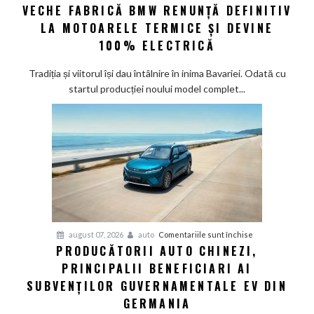
VECHE FABRICĂ BMW RENUNȚĂ DEFINITIV
nouă
eră
LA MOTOARELE TERMICE ȘI DEVINE
la
100% ELECTRICĂ
Munchen:
Cea
Tradiția și viitorul își dau întâlnire în inima Bavariei. Odată cu
mai
startul producției noului model complet...
veche
fabrică
BMW
renunță
definitiv
la
motoarele
termice
și
pentru
august 07, 2026
auto
Comentariile sunt închise
devine
PRODUCĂTORII AUTO CHINEZI,
Producătorii
100%
PRINCIPALII BENEFICIARI AI
auto
electrică
chinezi,
SUBVENȚILOR GUVERNAMENTALE EV DIN
principalii
GERMANIA
beneficiari