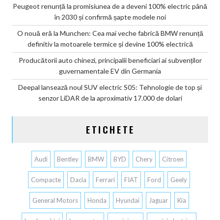
Peugeot renunță la promisiunea de a deveni 100% electric până
în 2030 și confirmă șapte modele noi
O nouă eră la Munchen: Cea mai veche fabrică BMW renunță
definitiv la motoarele termice și devine 100% electrică
Producătorii auto chinezi, principalii beneficiari ai subvenților
guvernamentale EV din Germania
Deepal lansează noul SUV electric S05: Tehnologie de top și
senzor LiDAR de la aproximativ 17.000 de dolari
ETICHETE
Audi
Bentley
BMW
BYD
Chery
Citroen
Compacte
Dacia
Ferrari
FIAT
Ford
Geely
General Motors
Honda
Hyundai
Jaguar
Kia