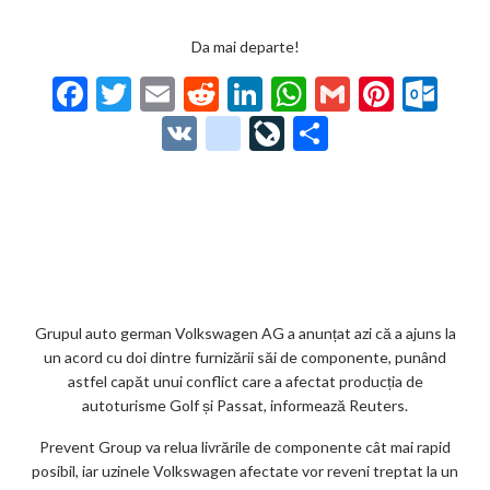
Da mai departe!
F
T
E
R
Li
W
G
Pi
O
ac
w
m
e
n
h
m
nt
ut
V
g
Li
P
e
itt
ai
d
ke
at
ai
er
lo
K
o
ve
ar
b
er
l
di
dI
s
l
es
o
o
Jo
ta
o
t
n
A
t
k.
gl
ur
je
o
p
co
e_
n
az
k
p
m
b
al
ă
o
Grupul auto german Volkswagen AG a anunțat azi că a ajuns la
un acord cu doi dintre furnizării săi de componente, punând
o
astfel capăt unui conflict care a afectat producția de
k
autoturisme Golf și Passat, informează Reuters.
m
Prevent Group va relua livrările de componente cât mai rapid
posibil, iar uzinele Volkswagen afectate vor reveni treptat la un
ar