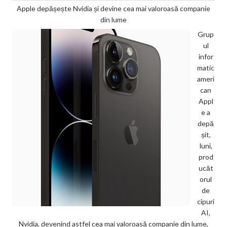
Apple depășește Nvidia și devine cea mai valoroasă companie
din lume
Grup
ul
infor
matic
ameri
can
Appl
e a
depă
șit,
luni,
prod
ucăt
orul
de
cipuri
AI,
Nvidia, devenind astfel cea mai valoroasă companie din lume,