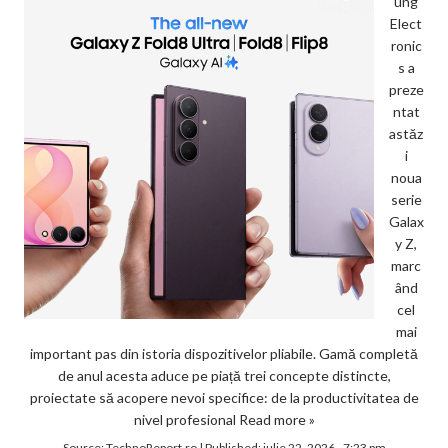
ung
Elect
ronic
s a
preze
ntat
astăz
i
noua
serie
Galax
y Z,
marc
ând
cel
mai
important pas din istoria dispozitivelor pliabile. Gamă completă
de anul acesta aduce pe piață trei concepte distincte,
proiectate să acopere nevoi specifice: de la productivitatea de
nivel profesional
Read more »
Source:
TechnoReport.ro
|
Published:
iulie 22, 2026 - 7:23 pm