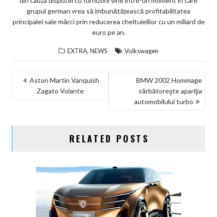
din cauza disputei cu furnizorii vine între-un moment în care
grupul german vrea să îmbunătățească profitabilitatea
principalei sale mărci prin reducerea cheltuielilor cu un miliard de
euro pe an.
,
EXTRA
NEWS
Volkswagen
NAVIGARE
Aston Martin Vanquish
BMW 2002 Hommage
Zagato Volante
sărbătoreşte apariţia
ÎN
automobilului turbo
ARTICOLE
RELATED POSTS