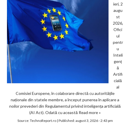
ieri, 2
augu
st
2026,
Ofici
ul
pentr
u
Inteli
genț
ă
Artifi
cială
al
Comisiei Europene, în colaborare directă cu autoritățile
naționale din statele membre, a început punerea în aplicare a
noilor prevederi din Regulamentul privind inteligența artificială
(AI Act). Odată cu această
Read more »
Source:
TechnoReport.ro
|
Published:
august 3, 2026 - 2:43 pm