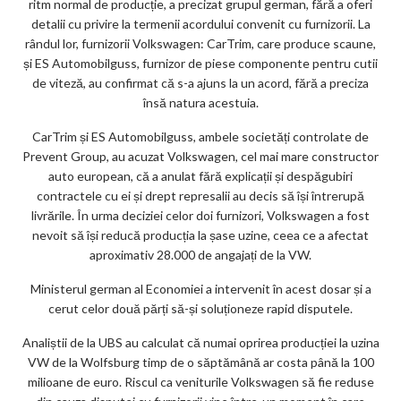
ritm normal de producție, a precizat grupul german, fără a oferi
ks
detalii cu privire la termenii acordului convenit cu furnizorii. La
rândul lor, furnizorii Volkswagen: CarTrim, care produce scaune,
și ES Automobilguss, furnizor de piese componente pentru cutii
de viteză, au confirmat că s-a ajuns la un acord, fără a preciza
însă natura acestuia.
CarTrim și ES Automobilguss, ambele societăți controlate de
Prevent Group, au acuzat Volkswagen, cel mai mare constructor
auto european, că a anulat fără explicații și despăgubiri
contractele cu ei și drept represalii au decis să își întrerupă
livrările. În urma deciziei celor doi furnizori, Volkswagen a fost
nevoit să își reducă producția la șase uzine, ceea ce a afectat
aproximativ 28.000 de angajați de la VW.
Ministerul german al Economiei a intervenit în acest dosar și a
cerut celor două părți să-și soluționeze rapid disputele.
Analiștii de la UBS au calculat că numai oprirea producției la uzina
VW de la Wolfsburg timp de o săptămână ar costa până la 100
milioane de euro. Riscul ca veniturile Volkswagen să fie reduse