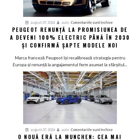
pentru
august 07, 2026
auto
Comentariile sunt închise
PEUGEOT RENUNȚĂ LA PROMISIUNEA DE
Peugeot
A DEVENI 100% ELECTRIC PÂNĂ ÎN 2030
renunță
la
ȘI CONFIRMĂ ȘAPTE MODELE NOI
promisiunea
de
Marca franceză Peugeot își recalibrează strategia pentru
a
Europa și renunță la angajamentul ferm asumat la sfârșitul...
deveni
100%
electric
până
în
2030
și
confirmă
șapte
pentru
august 07, 2026
auto
Comentariile sunt închise
modele
O NOUĂ ERĂ LA MUNCHEN: CEA MAI
O
noi