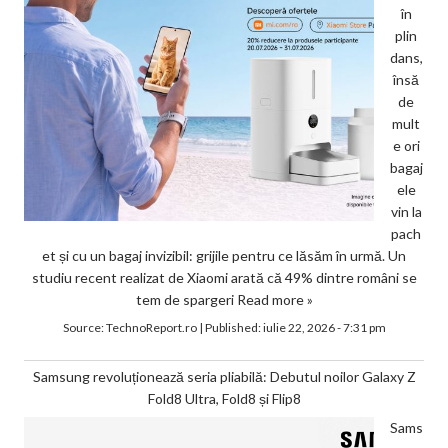
în
plin
dans,
însă
de
mult
e ori
bagaj
ele
vin la
pach
et și cu un bagaj invizibil: grijile pentru ce lăsăm în urmă. Un
studiu recent realizat de Xiaomi arată că 49% dintre români se
tem de spargeri
Read more »
Source:
TechnoReport.ro
|
Published:
iulie 22, 2026 - 7:31 pm
Samsung revoluționează seria pliabilă: Debutul noilor Galaxy Z
Fold8 Ultra, Fold8 și Flip8
Sams