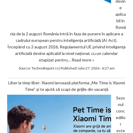
devin
e
aplica
bil în
Româ
nia de la 2 august România intră în faza de punere în aplicare a
cadrului european pentru inteligența artificială (AI Act).
Începând cu 2 august 2026, Regulamentul UE privind inteligența
artificială devine aplicabil la nivel național, cu un calendar
etapizat pentru…
Read more »
Source:
TechnoReport.ro
|
Published:
iulie 27, 2026 - 6:27 am
Liber la timp liber: Xiaomi lansează platforma „Me Time is Xiaomi
Time” și te ajută să scapi de grijile din vacanță
Sezo
nul
conc
ediilo
r
este