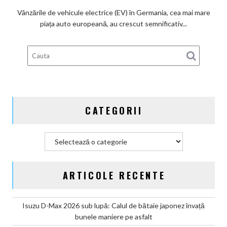
ai
Vânzările de vehicule electrice (EV) în Germania, cea mai mare
subvenților
piața auto europeană, au crescut semnificativ...
guvernamentale
EV
din
Germania
CATEGORII
Categorii
ARTICOLE RECENTE
Isuzu D-Max 2026 sub lupă: Calul de bătaie japonez învață
bunele maniere pe asfalt