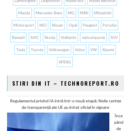
Lamborghini
Leapmotor
masini eco
masini electrice
Mazda
Mercedes-Benz
MG
MINI
Mitsubishi
Motorsport
NIO
Nissan
Opel
Peugeot
Porsche
Renault
SAIC
Skoda
Stellantis
subcompacte
SUV
Tesla
Toyota
Volkswagen
Volvo
VW
Xiaomi
XPENG
STIRI DIN IT – TECHNOREPORT.RO
Regulamentul privind IA intră într-o nouă etapă: Noile cerințe
de transparență ale UE au intrat oficial în vigoare
Înce
pând
de