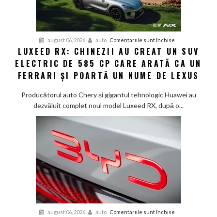
lansează
noua
generație
Smart
pentru
august 06, 2026
auto
Comentariile sunt închise
#1
LUXEED RX: CHINEZII AU CREAT UN SUV
Luxeed
în
ELECTRIC DE 585 CP CARE ARATĂ CA UN
RX:
China
Chinezii
FERRARI ȘI POARTĂ UN NUME DE LEXUS
au
creat
Producătorul auto Chery și gigantul tehnologic Huawei au
un
dezvăluit complet noul model Luxeed RX, după o...
SUV
electric
de
585
CP
care
arată
ca
un
Ferrari
pentru
august 06, 2026
auto
Comentariile sunt închise