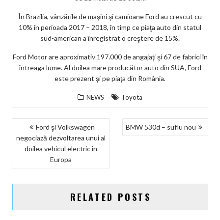
În Brazilia, vânzările de maşini şi camioane Ford au crescut cu
10% în perioada 2017 – 2018, în timp ce piaţa auto din statul
sud-american a înregistrat o creştere de 15%.
Ford Motor are aproximativ 197.000 de angajaţi şi 67 de fabrici în
întreaga lume. Al doilea mare producător auto din SUA, Ford
este prezent şi pe piaţa din România.
NEWS
Toyota
NAVIGARE
Ford şi Volkswagen
BMW 530d – suflu nou
negociază dezvoltarea unui al
ÎN
doilea vehicul electric în
ARTICOLE
Europa
RELATED POSTS