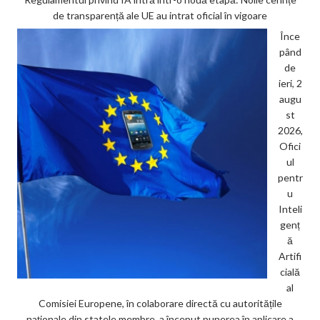
de transparență ale UE au intrat oficial în vigoare
Înce
pând
de
ieri, 2
augu
st
2026,
Ofici
ul
pentr
u
Inteli
genț
ă
Artifi
cială
al
Comisiei Europene, în colaborare directă cu autoritățile
naționale din statele membre, a început punerea în aplicare a