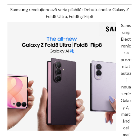
Samsung revoluționează seria pliabilă: Debutul noilor Galaxy Z
Fold8 Ultra, Fold8 și Flip8
Sams
ung
Elect
ronic
s a
preze
ntat
astăz
i
noua
serie
Galax
y Z,
marc
ând
cel
mai