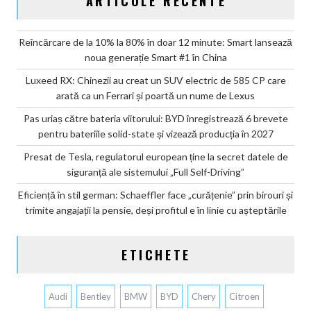
ARTICOLE RECENTE
Reîncărcare de la 10% la 80% în doar 12 minute: Smart lansează
noua generație Smart #1 în China
Luxeed RX: Chinezii au creat un SUV electric de 585 CP care
arată ca un Ferrari și poartă un nume de Lexus
Pas uriaș către bateria viitorului: BYD înregistrează 6 brevete
pentru bateriile solid-state și vizează producția în 2027
Presat de Tesla, regulatorul european ține la secret datele de
siguranță ale sistemului „Full Self-Driving”
Eficiență în stil german: Schaeffler face „curățenie” prin birouri și
trimite angajații la pensie, deși profitul e în linie cu așteptările
ETICHETE
Audi
Bentley
BMW
BYD
Chery
Citroen