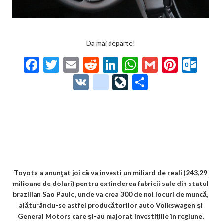
Da mai departe!
F
T
E
R
Li
W
G
Pi
O
ac
w
m
e
n
h
m
nt
ut
V
g
Li
P
e
itt
ai
d
ke
at
ai
er
lo
K
o
ve
ar
b
er
l
di
dI
s
l
es
o
o
Jo
ta
o
t
n
A
t
k.
gl
ur
je
o
p
co
e_
n
az
k
p
m
b
al
ă
o
Toyota a anunţat joi că va investi un miliard de reali (243,29
milioane de dolari) pentru extinderea fabricii sale din statul
o
brazilian Sao Paulo, unde va crea 300 de noi locuri de muncă,
k
alăturându-se astfel producătorilor auto Volkswagen şi
General Motors care şi-au majorat investiţiile în regiune,