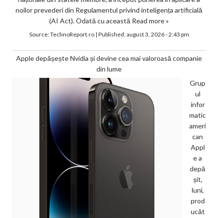
noilor prevederi din Regulamentul privind inteligența artificială
(AI Act). Odată cu această
Read more »
Source:
TechnoReport.ro
|
Published:
august 3, 2026 - 2:43 pm
Apple depășește Nvidia și devine cea mai valoroasă companie
din lume
Grup
ul
infor
matic
ameri
can
Appl
e a
depă
șit,
luni,
prod
ucăt