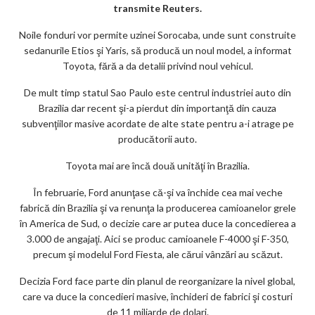
m
transmite Reuters.
ar
Noile fonduri vor permite uzinei Sorocaba, unde sunt construite
ks
sedanurile Etios şi Yaris, să producă un noul model, a informat
Toyota, fără a da detalii privind noul vehicul.
De mult timp statul Sao Paulo este centrul industriei auto din
Brazilia dar recent şi-a pierdut din importanţă din cauza
subvenţiilor masive acordate de alte state pentru a-i atrage pe
producătorii auto.
Toyota mai are încă două unităţi în Brazilia.
În februarie, Ford anunţase că-şi va închide cea mai veche
fabrică din Brazilia şi va renunţa la producerea camioanelor grele
în America de Sud, o decizie care ar putea duce la concedierea a
3.000 de angajaţi. Aici se produc camioanele F-4000 şi F-350,
precum şi modelul Ford Fiesta, ale cărui vânzări au scăzut.
Decizia Ford face parte din planul de reorganizare la nivel global,
care va duce la concedieri masive, închideri de fabrici şi costuri
de 11 miliarde de dolari.