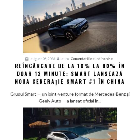
pentru
august 06, 2026
auto
Comentariile sunt închise
REÎNCĂRCARE DE LA 10% LA 80% ÎN
Reîncărcare
DOAR 12 MINUTE: SMART LANSEAZĂ
de
la
NOUA GENERAȚIE SMART #1 ÎN CHINA
10%
la
Grupul Smart — un joint-venture format de Mercedes-Benz și
80%
Geely Auto — a lansat oficial în...
în
doar
12
minute:
Smart