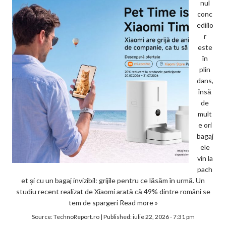
nul
conc
ediilo
r
este
în
plin
dans,
însă
de
mult
e ori
bagaj
ele
vin la
pach
et și cu un bagaj invizibil: grijile pentru ce lăsăm în urmă. Un
studiu recent realizat de Xiaomi arată că 49% dintre români se
tem de spargeri
Read more »
Source:
TechnoReport.ro
|
Published:
iulie 22, 2026 - 7:31 pm