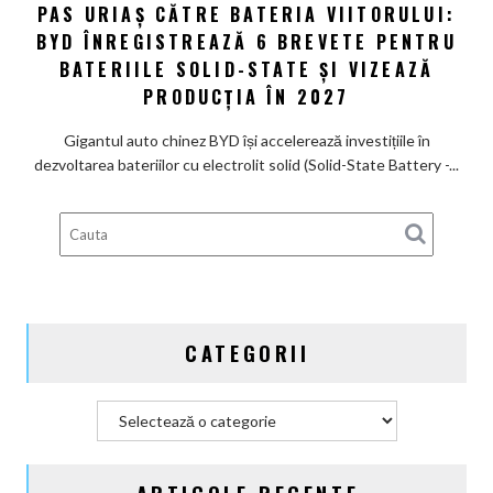
PAS URIAȘ CĂTRE BATERIA VIITORULUI:
și
Pas
poartă
BYD ÎNREGISTREAZĂ 6 BREVETE PENTRU
uriaș
un
către
BATERIILE SOLID-STATE ȘI VIZEAZĂ
nume
bateria
PRODUCȚIA ÎN 2027
de
viitorului:
Lexus
BYD
Gigantul auto chinez BYD își accelerează investițiile în
înregistrează
dezvoltarea bateriilor cu electrolit solid (Solid-State Battery -...
6
brevete
pentru
bateriile
solid-
state
și
CATEGORII
vizează
producția
în
Categorii
2027