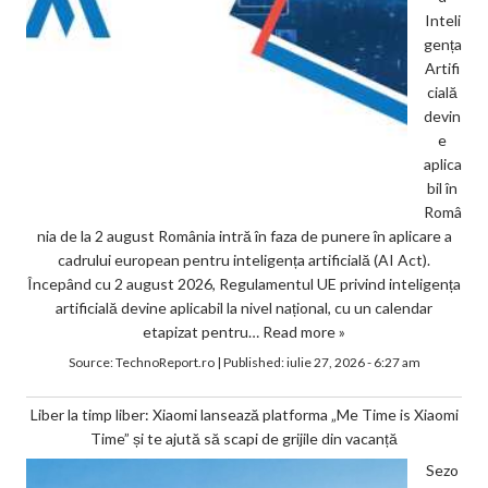
Inteli
gența
Artifi
cială
devin
e
aplica
bil în
Româ
nia de la 2 august România intră în faza de punere în aplicare a
cadrului european pentru inteligența artificială (AI Act).
Începând cu 2 august 2026, Regulamentul UE privind inteligența
artificială devine aplicabil la nivel național, cu un calendar
etapizat pentru…
Read more »
Source:
TechnoReport.ro
|
Published:
iulie 27, 2026 - 6:27 am
Liber la timp liber: Xiaomi lansează platforma „Me Time is Xiaomi
Time” și te ajută să scapi de grijile din vacanță
Sezo