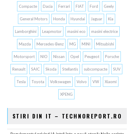
Compacte
Dacia
Ferrari
FIAT
Ford
Geely
General Motors
Honda
Hyundai
Jaguar
Kia
Lamborghini
Leapmotor
masini eco
masini electrice
Mazda
Mercedes-Benz
MG
MINI
Mitsubishi
Motorsport
NIO
Nissan
Opel
Peugeot
Porsche
Renault
SAIC
Skoda
Stellantis
subcompacte
SUV
Tesla
Toyota
Volkswagen
Volvo
VW
Xiaomi
XPENG
STIRI DIN IT – TECHNOREPORT.RO
Regulamentul privind IA intră într-o nouă etapă: Noile cerințe