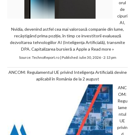
orul
de
cipuri
AI,
Nvidia, devenind astfel cea mai valoroasă companie din lume,
recâștigând prima poziție, în timp ce investitorii evaluează
dezvoltarea tehnologiilor AI (Inteligența Artificială), transmite
DPA. Capitalizarea bursieră a Apple a
Read more »
Source:
TechnoReport.ro
|
Published:
iulie 30, 2026 - 2:13 pm
ANCOM: Regulamentul UE privind Inteligența Artificială devine
aplicabil în România de la 2 august
ANC
OM:
Regu
lame
ntul
UE
privin
d