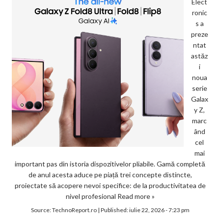
Elect
ronic
s a
preze
ntat
astăz
i
noua
serie
Galax
y Z,
marc
ând
cel
mai
important pas din istoria dispozitivelor pliabile. Gamă completă
de anul acesta aduce pe piață trei concepte distincte,
proiectate să acopere nevoi specifice: de la productivitatea de
nivel profesional
Read more »
Source:
TechnoReport.ro
|
Published:
iulie 22, 2026 - 7:23 pm