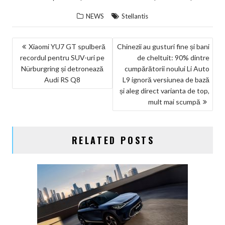
NEWS
Stellantis
NAVIGARE
Xiaomi YU7 GT spulberă
Chinezii au gusturi fine și bani
recordul pentru SUV-uri pe
de cheltuit: 90% dintre
ÎN
Nürburgring și detronează
cumpărătorii noului Li Auto
ARTICOLE
Audi RS Q8
L9 ignoră versiunea de bază
și aleg direct varianta de top,
mult mai scumpă
RELATED POSTS