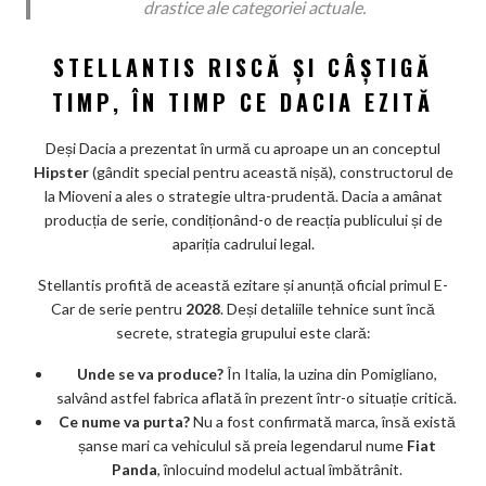
drastice ale categoriei actuale.
STELLANTIS RISCĂ ȘI CÂȘTIGĂ
TIMP, ÎN TIMP CE DACIA EZITĂ
Deși Dacia a prezentat în urmă cu aproape un an conceptul
Hipster
(gândit special pentru această nișă), constructorul de
la Mioveni a ales o strategie ultra-prudentă. Dacia a amânat
producția de serie, condiționând-o de reacția publicului și de
apariția cadrului legal.
Stellantis profită de această ezitare și anunță oficial primul E-
Car de serie pentru
2028
. Deși detaliile tehnice sunt încă
secrete, strategia grupului este clară:
Unde se va produce?
În Italia, la uzina din Pomigliano,
salvând astfel fabrica aflată în prezent într-o situație critică.
Ce nume va purta?
Nu a fost confirmată marca, însă există
șanse mari ca vehiculul să preia legendarul nume
Fiat
Panda
, înlocuind modelul actual îmbătrânit.