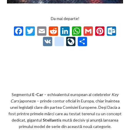
Da mai departe!
F
T
E
R
Li
W
G
Pi
O
ac
w
m
e
n
h
m
nt
ut
V
g
Li
P
e
itt
ai
d
ke
at
ai
er
lo
K
o
ve
ar
b
er
l
di
dI
s
l
es
o
o
Jo
ta
o
t
n
A
t
k.
gl
ur
je
o
p
co
e_
n
az
k
p
m
b
al
ă
o
Segmentul
E-Car
– echivalentul european al celebrelor
Key
Cars
japoneze – prinde contur oficial în Europa, chiar înaintea
o
unei legislații clare din partea Comisiei Europene. Deși Dacia a
k
fost printre primele mărci care au testat terenul cu un concept
dedicat, gigantul
Stellantis
mută decisiv și anunță lansarea
m
primului model de serie din această nouă categorie.