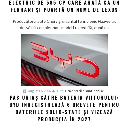
ELECTRIC DE 585 CP CARE ARATĂ CA UN
RX:
China
Chinezii
FERRARI ȘI POARTĂ UN NUME DE LEXUS
au
creat
Producătorul auto Chery și gigantul tehnologic Huawei au
un
dezvăluit complet noul model Luxeed RX, după o...
SUV
electric
de
585
CP
care
arată
ca
un
Ferrari
pentru
august 06, 2026
auto
Comentariile sunt închise
PAS URIAȘ CĂTRE BATERIA VIITORULUI:
și
Pas
poartă
BYD ÎNREGISTREAZĂ 6 BREVETE PENTRU
uriaș
un
către
BATERIILE SOLID-STATE ȘI VIZEAZĂ
nume
bateria
PRODUCȚIA ÎN 2027
de
viitorului:
Lexus
BYD