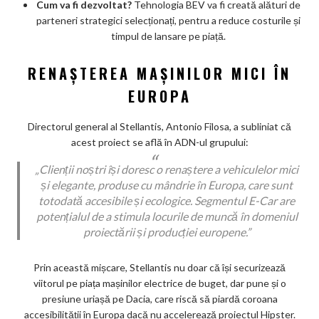
Cum va fi dezvoltat?
Tehnologia BEV va fi creată alături de
parteneri strategici selecționați, pentru a reduce costurile și
timpul de lansare pe piață.
RENAȘTEREA MAȘINILOR MICI ÎN
EUROPA
Directorul general al Stellantis, Antonio Filosa, a subliniat că
acest proiect se află în ADN-ul grupului:
„Clienții noștri își doresc o renaștere a vehiculelor mici
și elegante, produse cu mândrie în Europa, care sunt
totodată accesibile și ecologice. Segmentul E-Car are
potențialul de a stimula locurile de muncă în domeniul
proiectării și producției europene.”
Prin această mișcare, Stellantis nu doar că își securizează
viitorul pe piața mașinilor electrice de buget, dar pune și o
presiune uriașă pe Dacia, care riscă să piardă coroana
accesibilității în Europa dacă nu accelerează proiectul Hipster.