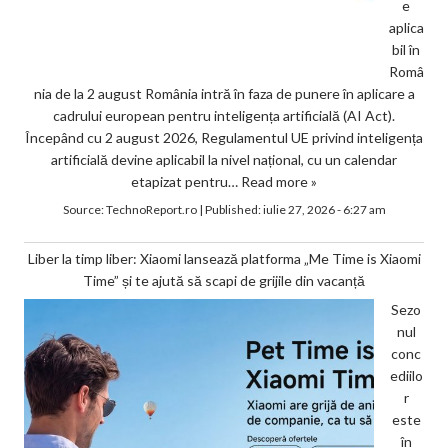
e
aplica
bil în
Româ
nia de la 2 august România intră în faza de punere în aplicare a
cadrului european pentru inteligența artificială (AI Act).
Începând cu 2 august 2026, Regulamentul UE privind inteligența
artificială devine aplicabil la nivel național, cu un calendar
etapizat pentru…
Read more »
Source:
TechnoReport.ro
|
Published:
iulie 27, 2026 - 6:27 am
Liber la timp liber: Xiaomi lansează platforma „Me Time is Xiaomi
Time” și te ajută să scapi de grijile din vacanță
Sezo
nul
conc
ediilo
r
este
în