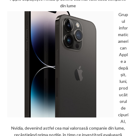
din lume
Grup
ul
infor
matic
ameri
can
Appl
e a
depă
șit,
luni,
prod
ucăt
orul
de
cipuri
AI,
Nvidia, devenind astfel cea mai valoroasă companie din lume,
recâștigând prima poziție, în timp ce investitorii evaluează