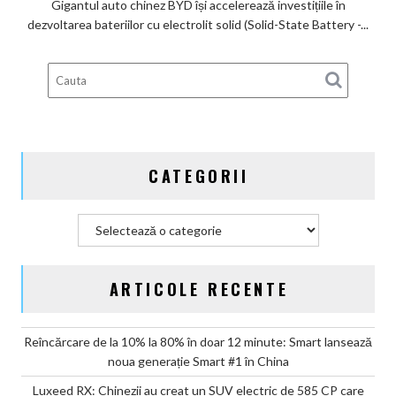
Gigantul auto chinez BYD își accelerează investițiile în
înregistrează
dezvoltarea bateriilor cu electrolit solid (Solid-State Battery -...
6
brevete
pentru
bateriile
solid-
state
și
CATEGORII
vizează
producția
în
Categorii
2027
ARTICOLE RECENTE
Reîncărcare de la 10% la 80% în doar 12 minute: Smart lansează
noua generație Smart #1 în China
Luxeed RX: Chinezii au creat un SUV electric de 585 CP care