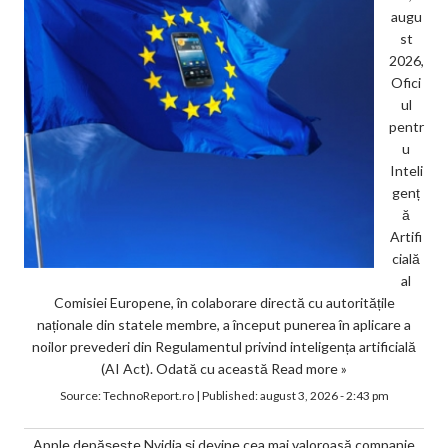
augu
st
2026,
Ofici
ul
pentr
u
Inteli
genț
ă
Artifi
cială
al
Comisiei Europene, în colaborare directă cu autoritățile
naționale din statele membre, a început punerea în aplicare a
noilor prevederi din Regulamentul privind inteligența artificială
(AI Act). Odată cu această
Read more »
Source:
TechnoReport.ro
|
Published:
august 3, 2026 - 2:43 pm
Apple depășește Nvidia și devine cea mai valoroasă companie