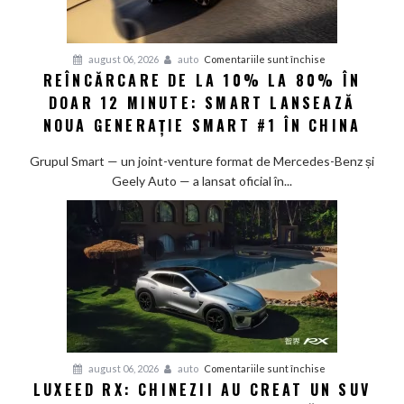
pentru
august 06, 2026
auto
Comentariile sunt închise
REÎNCĂRCARE DE LA 10% LA 80% ÎN
Reîncărcare
DOAR 12 MINUTE: SMART LANSEAZĂ
de
la
NOUA GENERAȚIE SMART #1 ÎN CHINA
10%
la
Grupul Smart — un joint-venture format de Mercedes-Benz și
80%
Geely Auto — a lansat oficial în...
în
doar
12
minute:
Smart
lansează
noua
generație
Smart
pentru
august 06, 2026
auto
Comentariile sunt închise
#1
LUXEED RX: CHINEZII AU CREAT UN SUV
Luxeed
în