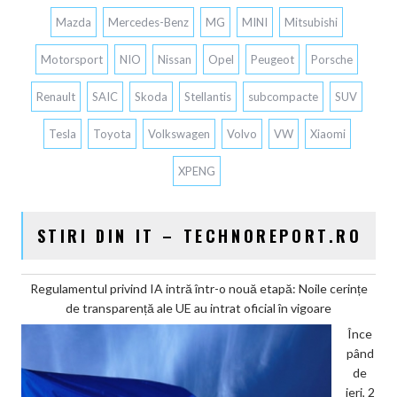
Mazda
Mercedes-Benz
MG
MINI
Mitsubishi
Motorsport
NIO
Nissan
Opel
Peugeot
Porsche
Renault
SAIC
Skoda
Stellantis
subcompacte
SUV
Tesla
Toyota
Volkswagen
Volvo
VW
Xiaomi
XPENG
STIRI DIN IT – TECHNOREPORT.RO
Regulamentul privind IA intră într-o nouă etapă: Noile cerințe
de transparență ale UE au intrat oficial în vigoare
Înce
pând
de
ieri, 2