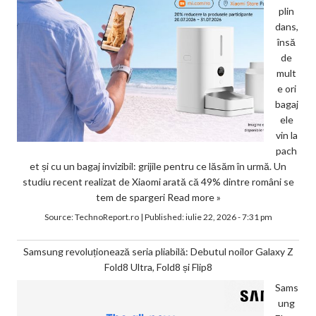
plin
dans,
însă
de
mult
e ori
bagaj
ele
vin la
pach
et și cu un bagaj invizibil: grijile pentru ce lăsăm în urmă. Un
studiu recent realizat de Xiaomi arată că 49% dintre români se
tem de spargeri
Read more »
Source:
TechnoReport.ro
|
Published:
iulie 22, 2026 - 7:31 pm
Samsung revoluționează seria pliabilă: Debutul noilor Galaxy Z
Fold8 Ultra, Fold8 și Flip8
Sams
ung