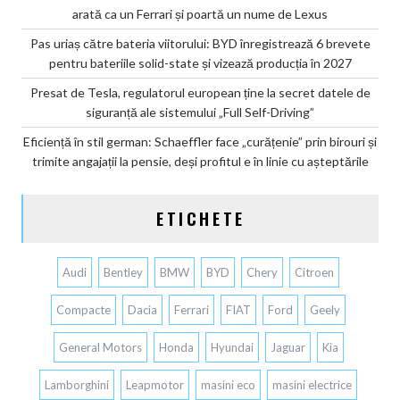
arată ca un Ferrari și poartă un nume de Lexus
Pas uriaș către bateria viitorului: BYD înregistrează 6 brevete
pentru bateriile solid-state și vizează producția în 2027
Presat de Tesla, regulatorul european ține la secret datele de
siguranță ale sistemului „Full Self-Driving”
Eficiență în stil german: Schaeffler face „curățenie” prin birouri și
trimite angajații la pensie, deși profitul e în linie cu așteptările
ETICHETE
Audi
Bentley
BMW
BYD
Chery
Citroen
Compacte
Dacia
Ferrari
FIAT
Ford
Geely
General Motors
Honda
Hyundai
Jaguar
Kia
Lamborghini
Leapmotor
masini eco
masini electrice