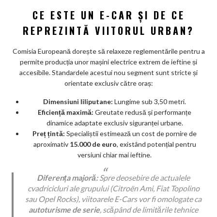
ar
CE ESTE UN E-CAR ȘI DE CE
ks
REPREZINTĂ VIITORUL URBAN?
Comisia Europeană dorește să relaxeze reglementările pentru a
permite producția unor mașini electrice extrem de ieftine și
accesibile. Standardele acestui nou segment sunt stricte și
orientate exclusiv către oraș:
Dimensiuni liliputane:
Lungime sub 3,50 metri.
Eficiență maximă:
Greutate redusă și performanțe
dinamice adaptate exclusiv siguranței urbane.
Preț țintă:
Specialiștii estimează un cost de pornire de
aproximativ
15.000 de euro
, existând potențial pentru
versiuni chiar mai ieftine.
Diferența majoră:
Spre deosebire de actualele
cvadricicluri ale grupului (Citroën Ami, Fiat Topolino
sau Opel Rocks), viitoarele E-Cars vor fi omologate ca
autoturisme de serie
, scăpând de limitările tehnice