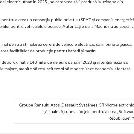
l electric urban în 2025 , pe care vrea să îl producă la uzina sa din
e pentru a crea un consorţiu public-privat cu SEAT şi compania energetic
eriilor pentru vehiculele electrice. Autorităţile de la Madrid nu au specifi
rijinul pentru stimularea cererii de vehicule electrice, să îmbunătăţească
area facilităţilor de producţie pentru baterii şi maşini.
e de aproximativ 140 miliarde de euro până în 2023 şi intenţionează să
ale majore, menite să resusciteze şi să modernizeze economia, afectată
Groupe Renault, Atos, Dassault Systèmes, STMicroelectroni
și Thales își unesc forțele pentru a crea „Softwa
République”