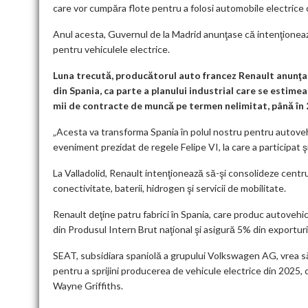
care vor cumpăra flote pentru a folosi automobile electrice ca
Anul acesta, Guvernul de la Madrid anunţase că intenţionează
pentru vehiculele electrice.
Luna trecută, producătorul auto francez Renault anunţase 
din Spania, ca parte a planului industrial care se estimea
mii de contracte de muncă pe termen nelimitat, până în 
„Acesta va transforma Spania în polul nostru pentru autovehi
eveniment prezidat de regele Felipe VI, la care a participat ş
La Valladolid, Renault intenţionează să-şi consolideze centrul
conectivitate, baterii, hidrogen şi servicii de mobilitate.
Renault deţine patru fabrici în Spania, care produc autoveh
din Produsul Intern Brut naţional şi asigură 5% din exporturi
SEAT, subsidiara spaniolă a grupului Volkswagen AG, vrea să 
pentru a sprijini producerea de vehicule electrice din 2025, cu
Wayne Griffiths.