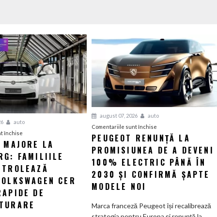
august 07, 2026
auto
26
auto
pentru
Comentariile sunt închise
pentru
t închise
PEUGEOT RENUNȚĂ LA
Peugeot
I MAJORE LA
Tensiuni
PROMISIUNEA DE A DEVENI
renunță
G: FAMILIILE
majore
la
100% ELECTRIC PÂNĂ ÎN
la
NTROLEAZĂ
promisiunea
2030 ȘI CONFIRMĂ ȘAPTE
Wolfsburg:
VOLKSWAGEN CER
de
MODELE NOI
Familiile
RAPIDE DE
a
care
deveni
TURARE
Marca franceză Peugeot își recalibrează
controlează
100%
strategia pentru Europa și renunță la