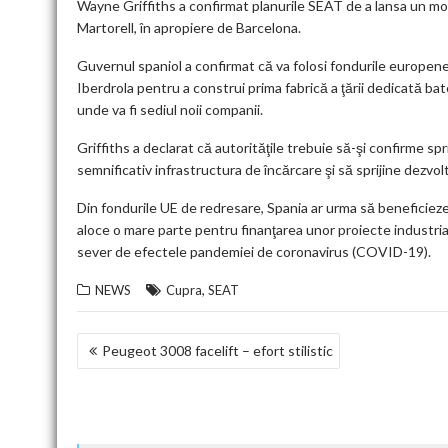
Wayne Griffiths a confirmat planurile SEAT de a lansa un mode
Martorell, în apropiere de Barcelona.
Guvernul spaniol a confirmat că va folosi fondurile europen
Iberdrola pentru a construi prima fabrică a ţării dedicată bat
unde va fi sediul noii companii.
Griffiths a declarat că autorităţile trebuie să-şi confirme sp
semnificativ infrastructura de încărcare şi să sprijine dezvolt
Din fondurile UE de redresare, Spania ar urma să beneficiez
aloce o mare parte pentru finanţarea unor proiecte industri
sever de efectele pandemiei de coronavirus (COVID-19).
,
NEWS
Cupra
SEAT
NAVIGARE
Peugeot 3008 facelift – efort stilistic
ÎN
ARTICOLE