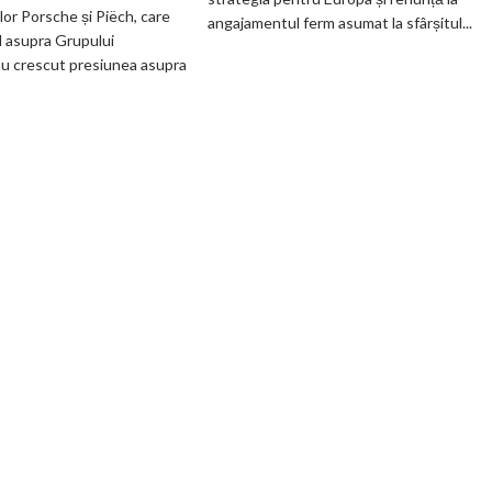
Grupul
electric
ilor Porsche și Piëch, care
angajamentul ferm asumat la sfârșitul...
Volkswagen
până
l asupra Grupului
cer
în
u crescut presiunea asupra
măsuri
2030
rapide
și
de
confirmă
restructurare
șapte
modele
noi