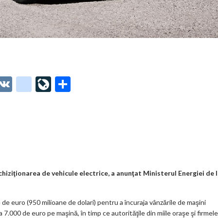
O
V
g
Li
P
t
K
o
ve
ar
o
o
Jo
ta
o
gl
ur
je
.
e_
n
az
co
b
al
ă
m
o
hiziţionarea de vehicule electrice, a anunţat Ministerul Energiei de 
o
 de euro (950 milioane de dolari) pentru a încuraja vânzările de maşini
k
a 7.000 de euro pe maşină, în timp ce autorităţile din miile oraşe şi firmele