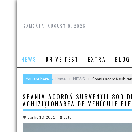
Skip
to
content
SÂMBĂTĂ, AUGUST 8, 2026
NEWS
DRIVE TEST
EXTRA
BLOG
You are here
Home
NEWS
Spania acordă subvenţ
SPANIA ACORDĂ SUBVENŢII 800 D
ACHIZIŢIONAREA DE VEHICULE EL
aprilie 10, 2021
auto