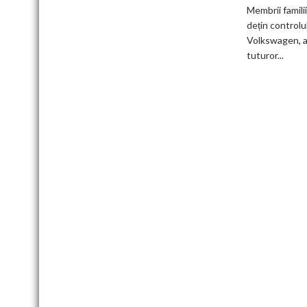
Membrii famili
germani,
dețin controlu
arată
Volkswagen, a
un
tuturor...
studiu
recent