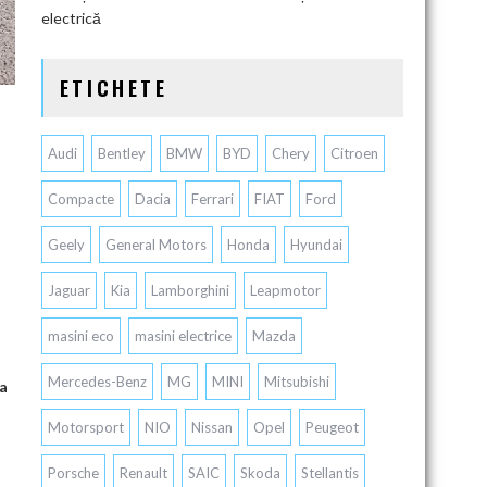
electrică
ETICHETE
Audi
Bentley
BMW
BYD
Chery
Citroen
Compacte
Dacia
Ferrari
FIAT
Ford
Geely
General Motors
Honda
Hyundai
Jaguar
Kia
Lamborghini
Leapmotor
masini eco
masini electrice
Mazda
Mercedes-Benz
MG
MINI
Mitsubishi
la
Motorsport
NIO
Nissan
Opel
Peugeot
Porsche
Renault
SAIC
Skoda
Stellantis