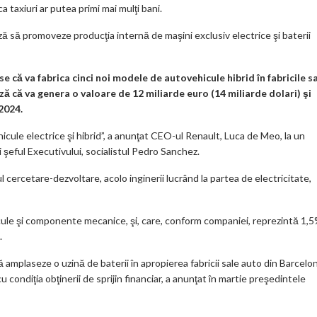
m
 taxiuri ar putea primi mai mulţi bani.
ar
 să promoveze producţia internă de maşini exclusiv electrice şi baterii
ks
că va fabrica cinci noi modele de autovehicule hibrid în fabricile s
ză că va genera o valoare de 12 miliarde euro (14 miliarde dolari) şi
2024.
cule electrice şi hibrid”, a anunţat CEO-ul Renault, Luca de Meo, la un
i şeful Executivului, socialistul Pedro Sanchez.
 cercetare-dezvoltare, acolo inginerii lucrând la partea de electricitate,
icule şi componente mecanice, şi, care, conform companiei, reprezintă 1,
.
amplaseze o uzină de baterii în apropierea fabricii sale auto din Barcelon
 condiţia obţinerii de sprijin financiar, a anunţat în martie preşedintele