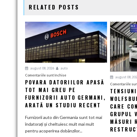
RELATED POSTS
august 08, 2026
auto
pentru
Comentariile sunt închise
august 08, 20
POVARA DATORIILOR APASĂ
Povara
Comentariile sun
TOT MAI GREU PE
datoriilor
TENSIUN
apasă
FURNIZORII AUTO GERMANI,
WOLFSBUR
tot
ARATĂ UN STUDIU RECENT
CARE CO
mai
GRUPUL 
greu
Furnizorii auto din Germania sunt tot mai
MĂSURI 
pe
îndatorați și cheltuiesc mult mai mult
RESTRUC
furnizorii
pentru acoperirea dobânzilor...
auto