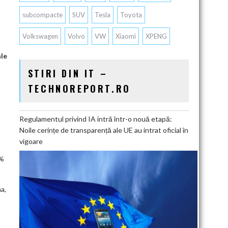
subcompacte
SUV
Tesla
Toyota
Volkswagen
Volvo
VW
Xiaomi
XPENG
ale
STIRI DIN IT –
TECHNOREPORT.RO
Regulamentul privind IA intră într-o nouă etapă:
Noile cerințe de transparență ale UE au intrat oficial în
vigoare
5%
a,