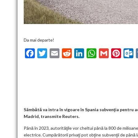
Da mai departe!
F
T
E
R
Li
W
G
Pi
ac
w
m
e
n
h
m
nt
u
e
itt
ai
d
ke
at
ai
er
l
b
er
l
di
dI
s
l
es
o
t
n
A
t
k
o
p
k
p
Sâmbătă va intra în vigoare în Spania subvenţia pentru ac
Madrid, transmite Reuters.
Până în 2023, autorităţile vor cheltui până la 800 de milioane
electrice. Cumpărătorii privaţi pot obţine subvenţii de până l