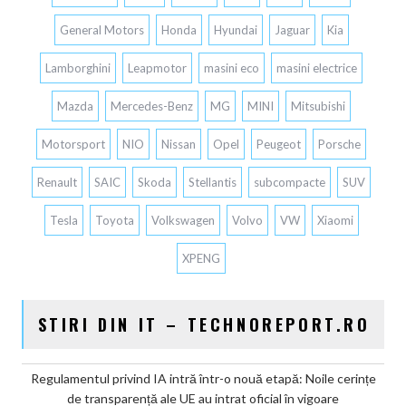
General Motors
Honda
Hyundai
Jaguar
Kia
Lamborghini
Leapmotor
masini eco
masini electrice
Mazda
Mercedes-Benz
MG
MINI
Mitsubishi
Motorsport
NIO
Nissan
Opel
Peugeot
Porsche
Renault
SAIC
Skoda
Stellantis
subcompacte
SUV
Tesla
Toyota
Volkswagen
Volvo
VW
Xiaomi
XPENG
STIRI DIN IT – TECHNOREPORT.RO
Regulamentul privind IA intră într-o nouă etapă: Noile cerințe
de transparență ale UE au intrat oficial în vigoare