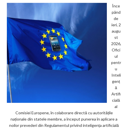
Înce
pând
de
ieri, 2
augu
st
2026,
Ofici
ul
pentr
u
Inteli
genț
ă
Artifi
cială
al
Comisiei Europene, în colaborare directă cu autoritățile
naționale din statele membre, a început punerea în aplicare a
noilor prevederi din Regulamentul privind inteligența artificială