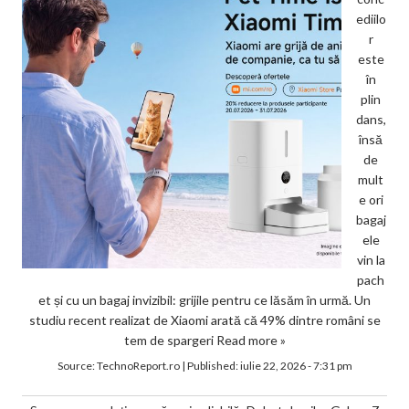
ediilo
r
este
în
plin
dans,
însă
de
mult
e ori
bagaj
ele
vin la
pach
et și cu un bagaj invizibil: grijile pentru ce lăsăm în urmă. Un
studiu recent realizat de Xiaomi arată că 49% dintre români se
tem de spargeri
Read more »
Source:
TechnoReport.ro
|
Published:
iulie 22, 2026 - 7:31 pm