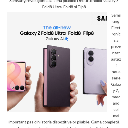
Samsung revoluționează seria pliabilă: Debutul noilor Galaxy Z
Fold8 Ultra, Fold8 și Flip8
Sams
ung
Elect
ronic
s a
preze
ntat
astăz
i
noua
serie
Galax
y Z,
marc
ând
cel
mai
important pas din istoria dispozitivelor pliabile. Gamă completă