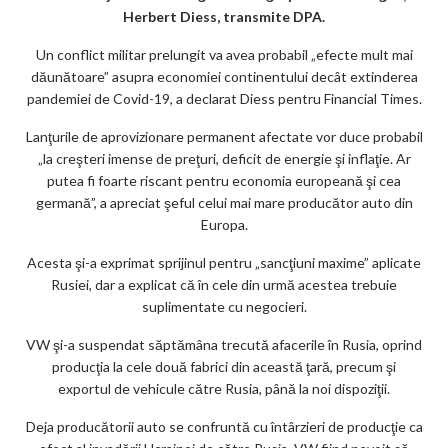
k
Herbert Diess, transmite DPA.
m
Un conflict militar prelungit va avea probabil „efecte mult mai
dăunătoare” asupra economiei continentului decât extinderea
ar
pandemiei de Covid-19, a declarat Diess pentru Financial Times.
ks
Lanţurile de aprovizionare permanent afectate vor duce probabil
„la creşteri imense de preţuri, deficit de energie şi inflaţie. Ar
putea fi foarte riscant pentru economia europeană şi cea
germană”, a apreciat şeful celui mai mare producător auto din
Europa.
Acesta şi-a exprimat sprijinul pentru „sancţiuni maxime” aplicate
Rusiei, dar a explicat că în cele din urmă acestea trebuie
suplimentate cu negocieri.
VW şi-a suspendat săptămâna trecută afacerile în Rusia, oprind
producţia la cele două fabrici din această ţară, precum şi
exportul de vehicule către Rusia, până la noi dispoziţii.
Deja producătorii auto se confruntă cu întârzieri de producţie ca