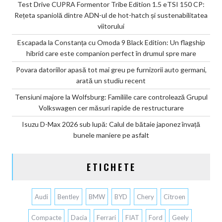
Test Drive CUPRA Formentor Tribe Edition 1.5 eTSI 150 CP:
Rețeta spaniolă dintre ADN-ul de hot-hatch și sustenabilitatea
viitorului
Escapada la Constanța cu Omoda 9 Black Edition: Un flagship
hibrid care este companion perfect în drumul spre mare
Povara datoriilor apasă tot mai greu pe furnizorii auto germani,
arată un studiu recent
Tensiuni majore la Wolfsburg: Familiile care controlează Grupul
Volkswagen cer măsuri rapide de restructurare
Isuzu D-Max 2026 sub lupă: Calul de bătaie japonez învață
bunele maniere pe asfalt
ETICHETE
Audi
Bentley
BMW
BYD
Chery
Citroen
Compacte
Dacia
Ferrari
FIAT
Ford
Geely