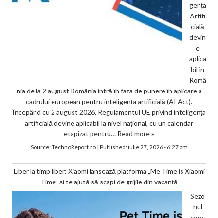
gența
Artifi
cială
devin
e
aplica
bil în
Româ
nia de la 2 august România intră în faza de punere în aplicare a
cadrului european pentru inteligența artificială (AI Act).
Începând cu 2 august 2026, Regulamentul UE privind inteligența
artificială devine aplicabil la nivel național, cu un calendar
etapizat pentru…
Read more »
Source:
TechnoReport.ro
|
Published:
iulie 27, 2026 - 6:27 am
Liber la timp liber: Xiaomi lansează platforma „Me Time is Xiaomi
Time” și te ajută să scapi de grijile din vacanță
Sezo
nul
conc