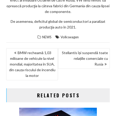
efect al invadării Ucrainei de către Rusia, VW fiind nevoit să
oprească producţia la câteva fabrici din Germania din cauza lipsei
de componente.
De asemenea, deficitul global de semiconductori a paralizat
producţia auto în 2021.
NEWS
Volkswagen
NAVIGARE
BMW recheamă 1,03
Stellantis își suspendă toate
milioane de vehicule la nivel
relațiile comerciale cu
ÎN
mondial, majoritatea în SUA,
Rusia
ARTICOLE
din cauza riscului de incendiu
la motor
RELATED POSTS