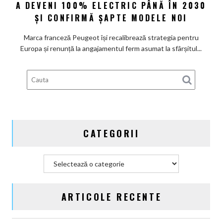
A DEVENI 100% ELECTRIC PÂNĂ ÎN 2030
renunță
la
ȘI CONFIRMĂ ȘAPTE MODELE NOI
promisiunea
de
Marca franceză Peugeot își recalibrează strategia pentru
a
Europa și renunță la angajamentul ferm asumat la sfârșitul...
deveni
100%
electric
până
în
2030
și
CATEGORII
confirmă
șapte
modele
Categorii
noi
ARTICOLE RECENTE