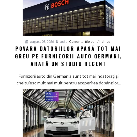
pentru
august 08, 2026
auto
Comentariile sunt închise
POVARA DATORIILOR APASĂ TOT MAI
Povara
GREU PE FURNIZORII AUTO GERMANI,
datoriilor
apasă
ARATĂ UN STUDIU RECENT
tot
mai
Furnizorii auto din Germania sunt tot mai îndatorați și
greu
cheltuiesc mult mai mult pentru acoperirea dobânzilor...
pe
furnizorii
auto
germani,
arată
un
studiu
recent