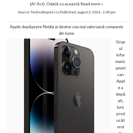
(AI Act). Odată cu această
Read more »
Source:
TechnoReport.ro
|
Published:
august 3, 2026 - 2:43 pm
Apple depășește Nvidia și devine cea mai valoroasă companie
din lume
Grup
ul
infor
matic
ameri
can
Appl
e a
depă
șit,
luni,
prod
ucăt
orul