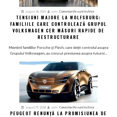
pentru
august 08, 2026
auto
Comentariile sunt închise
TENSIUNI MAJORE LA WOLFSBURG:
Tensiuni
FAMILIILE CARE CONTROLEAZĂ GRUPUL
majore
la
VOLKSWAGEN CER MĂSURI RAPIDE DE
Wolfsburg:
RESTRUCTURARE
Familiile
care
Membrii familiilor Porsche și Piëch, care dețin controlul asupra
controlează
Grupului Volkswagen, au crescut presiunea asupra tuturor...
Grupul
Volkswagen
cer
măsuri
rapide
de
restructurare
pentru
august 07, 2026
auto
Comentariile sunt închise
PEUGEOT RENUNȚĂ LA PROMISIUNEA DE
Peugeot