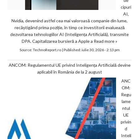
de
cipuri
AI,
Nvidia, devenind astfel cea mai valoroasă companie din lume,
recâștigând prima poziție, în timp ce investitorii evaluează
dezvoltarea tehnologiilor AI (Inteligența Artificială), transmite
DPA. Capitalizarea bursieră a Apple a
Read more »
Source:
TechnoReport.ro
|
Published:
iulie 30, 2026 - 2:13 pm
ANCOM: Regulamentul UE privind Inteligența Artificială devine
aplicabil în România de la 2 august
ANC
OM:
Regu
lame
ntul
UE
privin
d
Inteli