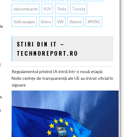
subcompacte
SUV
Tesla
Toyota
Volkswagen
Volvo
VW
Xiaomi
XPENG
le
STIRI DIN IT –
TECHNOREPORT.RO
i
Regulamentul privind IA intră într-o nouă etapă:
Noile cerințe de transparență ale UE au intrat oficial în
vigoare
a,
m
a