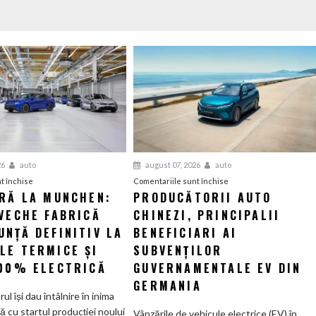
26
auto
august 07, 2026
auto
pentru
pentru
t închise
Comentariile sunt închise
ERĂ LA MUNCHEN:
PRODUCĂTORII AUTO
O
Producătorii
VECHE FABRICĂ
nouă
CHINEZI, PRINCIPALII
auto
eră
chinezi,
NȚĂ DEFINITIV LA
BENEFICIARI AI
la
principalii
LE TERMICE ȘI
SUBVENȚILOR
Munchen:
beneficiari
100% ELECTRICĂ
GUVERNAMENTALE EV DIN
Cea
ai
GERMANIA
mai
subvenților
orul își dau întâlnire în inima
veche
guvernamentale
ă cu startul producției noului
Vânzările de vehicule electrice (EV) în