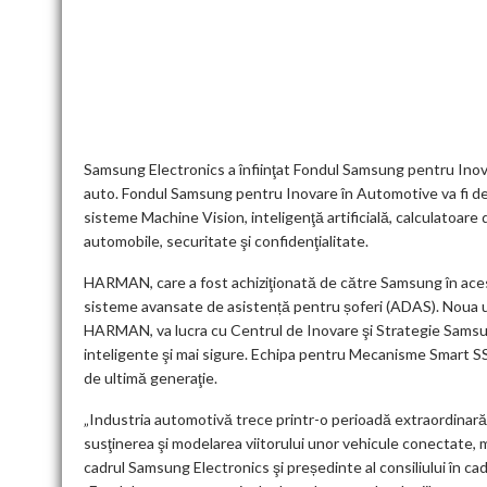
ac
w
m
e
n
h
m
nt
u
e
itt
ai
d
ke
at
ai
er
l
b
er
l
di
dI
s
l
es
o
t
n
A
t
k
o
p
k
p
Samsung Electronics a înfiinţat Fondul Samsung pentru Inova
auto. Fondul Samsung pentru Inovare în Automotive va fi ded
sisteme Machine Vision, inteligenţă artificială, calculatoare 
automobile, securitate şi confidenţialitate.
HARMAN, care a fost achiziţionată de către Samsung în acest
sisteme avansate de asistență pentru șoferi (ADAS). Noua u
HARMAN, va lucra cu Centrul de Inovare şi Strategie Samsun
inteligente şi mai sigure. Echipa pentru Mecanisme Smart SSI
de ultimă generaţie.
„Industria automotivă trece printr-o perioadă extraordinară 
susţinerea şi modelarea viitorului unor vehicule conectate, 
cadrul Samsung Electronics şi președinte al consiliului în 