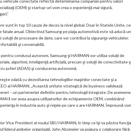
ru vehicule conectate reflectă determinarea companiei pentru valori
ecializaţi (OEM) şi startup-uri vom crea o experienţă mai sigură,
eri.”
e sunt în top 10 cauze de deces la nivel global. Doar în Statele Unite, ce
 fatale anual. Obiectivul Samsung pe piaţa automotivă este să aducă un
i soluţii de procesare de date, care vor contribui la siguranţa vehiculelor.
fortabilă şi convenabilă.
ele pentru condusul autonom, Samsung şi HARMAN vor utiliza soluții de
ale, algoritmi, inteligenţă artificială, precum şi soluţii de conectivitate ş
ntru șoferi (ADAS) şi conducerea autonomă.
creşte odată cu dezvoltarea tehnologiilor maşinilor conectate şi a
 CEO al HARMAN. „Această unitate strategică de business validează
ri – un parteneriat definitiv pentru tehnologii integrate. De asemene
MAN îl vor avea asupra utilizatorilor de echipamente OEM, combinând
xperienţa în industria auto şi reţele pe care o are HARMAN. Împreună vo
ior Vice President al noului SBU HARMAN, în timp ce îşi va păstra funcţi
 liderul ambelor organizaţii, John Absmeier va asigura o colaborare fără