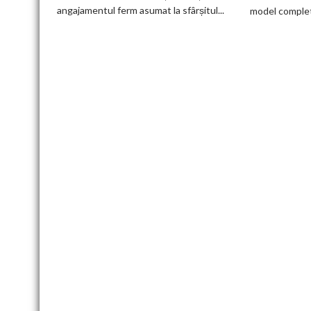
electric
angajamentul ferm asumat la sfârșitul...
model complet.
până
în
2030
și
confirmă
șapte
modele
noi