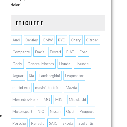
dolari
ETICHETE
Audi
Bentley
BMW
BYD
Chery
Citroen
Compacte
Dacia
Ferrari
FIAT
Ford
Geely
General Motors
Honda
Hyundai
Jaguar
Kia
Lamborghini
Leapmotor
i
masini eco
masini electrice
Mazda
Mercedes-Benz
MG
MINI
Mitsubishi
Motorsport
NIO
Nissan
Opel
Peugeot
în
Porsche
Renault
SAIC
Skoda
Stellantis