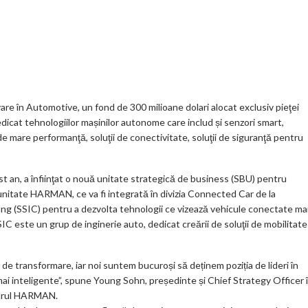
t
K
o
ve
ar
o
o
Jo
ta
o
gl
ur
je
.
e_
n
az
co
b
al
ă
m
o
re în Automotive, un fond de 300 milioane dolari alocat exclusiv pieţei
icat tehnologiilor mașinilor autonome care includ și senzori smart,
o
de mare performanţă, soluţii de conectivitate, soluţii de siguranţă pentru
k
m
 an, a înfiinţat o nouă unitate strategică de business (SBU) pentru
nitate HARMAN, ce va fi integrată în divizia Connected Car de la
ar
g (SSIC) pentru a dezvolta tehnologii ce vizează vehicule conectate ma
ks
C este un grup de inginerie auto, dedicat creării de soluţii de mobilitate
de transformare, iar noi suntem bucuroși să deținem poziția de lideri în
mai inteligente”, spune Young Sohn, președinte și Chief Strategy Officer 
cadrul HARMAN.