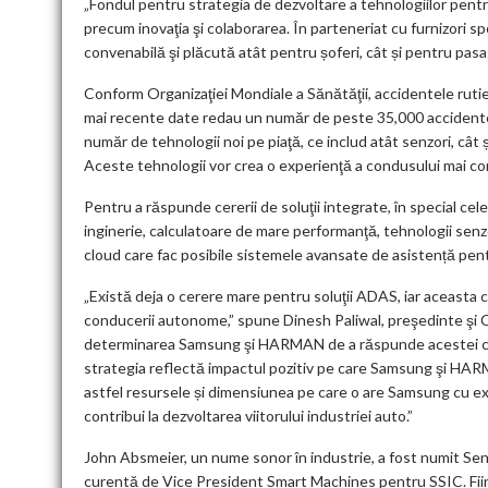
„Fondul pentru strategia de dezvoltare a tehnologiilor pent
precum inovaţia şi colaborarea. În parteneriat cu furnizori sp
convenabilă şi plăcută atât pentru șoferi, cât și pentru pasag
Conform Organizaţiei Mondiale a Sănătăţii, accidentele rutier
mai recente date redau un număr de peste 35,000 accidente
număr de tehnologii noi pe piaţă, ce includ atât senzori, cât ș
Aceste tehnologii vor crea o experienţă a condusului mai con
Pentru a răspunde cererii de soluţii integrate, în special c
inginerie, calculatoare de mare performanţă, tehnologii senzori
cloud care fac posibile sistemele avansate de asistență pe
„Există deja o cerere mare pentru soluţii ADAS, iar aceasta 
conducerii autonome,” spune Dinesh Paliwal, preşedinte şi
determinarea Samsung şi HARMAN de a răspunde acestei cere
strategia reflectă impactul pozitiv pe care Samsung şi HAR
astfel resursele și dimensiunea pe care o are Samsung cu e
contribui la dezvoltarea viitorului industriei auto.”
John Absmeier, un nume sonor în industrie, a fost numit Sen
curentă de Vice President Smart Machines pentru SSIC. Fiind