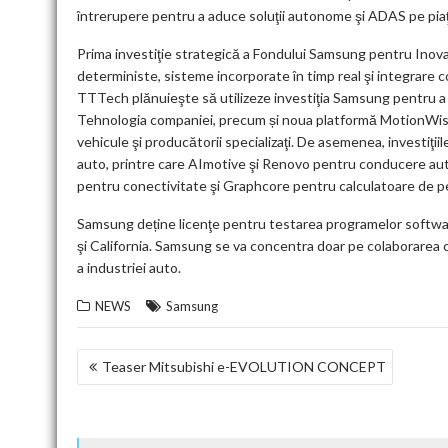
întrerupere pentru a aduce soluţii autonome şi ADAS pe pia
Prima investiţie strategică a Fondului Samsung pentru Inovar
deterministe, sisteme incorporate în timp real şi integra
TTTech plănuieşte să utilizeze investiţia Samsung pentru a 
Tehnologia companiei, precum și noua platformă MotionWise 
vehicule şi producătorii specializaţi. De asemenea, investiţii
auto, printre care AImotive şi Renovo pentru conducere aut
pentru conectivitate şi Graphcore pentru calculatoare de pe
Samsung deține licenţe pentru testarea programelor soft
şi California. Samsung se va concentra doar pe colaborarea c
a industriei auto.
NEWS
Samsung
NAVIGARE
Teaser Mitsubishi e-EVOLUTION CONCEPT
ÎN
ARTICOLE