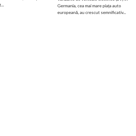
fabrică
EV
..
Germania, cea mai mare piața auto
BMW
din
europeană, au crescut semnificativ...
renunță
Germania
definitiv
la
motoarele
termice
și
devine
100%
electrică