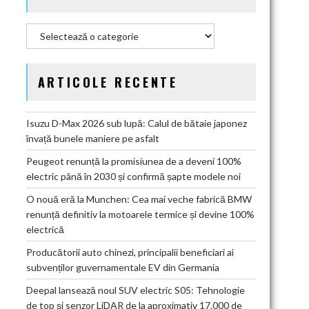
Categorii
ARTICOLE RECENTE
Isuzu D-Max 2026 sub lupă: Calul de bătaie japonez
învață bunele maniere pe asfalt
Peugeot renunță la promisiunea de a deveni 100%
electric până în 2030 și confirmă șapte modele noi
O nouă eră la Munchen: Cea mai veche fabrică BMW
renunță definitiv la motoarele termice și devine 100%
electrică
Producătorii auto chinezi, principalii beneficiari ai
subvenților guvernamentale EV din Germania
Deepal lansează noul SUV electric S05: Tehnologie
de top și senzor LiDAR de la aproximativ 17.000 de