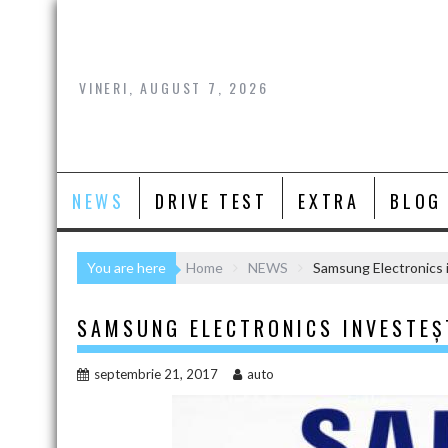
Skip
to
content
VINERI, AUGUST 7, 2026
NEWS
DRIVE TEST
EXTRA
BLOG
You are here
Home
NEWS
Samsung Electronics 
SAMSUNG ELECTRONICS INVESTEȘ
septembrie 21, 2017
auto