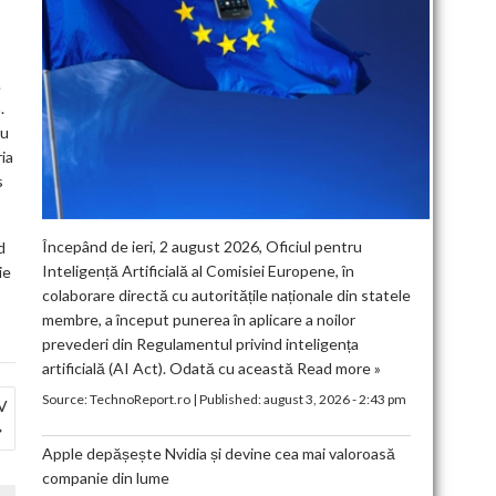
.
.
ru
ria
s
Începând de ieri, 2 august 2026, Oficiul pentru
d
Inteligență Artificială al Comisiei Europene, în
ie
colaborare directă cu autoritățile naționale din statele
membre, a început punerea în aplicare a noilor
prevederi din Regulamentul privind inteligența
artificială (AI Act). Odată cu această
Read more »
Source:
TechnoReport.ro
|
Published:
august 3, 2026 - 2:43 pm
V
Apple depășește Nvidia și devine cea mai valoroasă
companie din lume