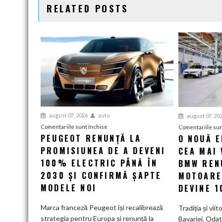
RELATED POSTS
august 07, 2026
auto
august 07, 20
pentru
Comentariile sunt închise
Comentariile sun
PEUGEOT RENUNȚĂ LA
O NOUĂ 
Peugeot
PROMISIUNEA DE A DEVENI
renunță
CEA MAI 
la
100% ELECTRIC PÂNĂ ÎN
BMW RENU
promisiunea
2030 ȘI CONFIRMĂ ȘAPTE
MOTOARE
de
MODELE NOI
DEVINE 
a
deveni
Marca franceză Peugeot își recalibrează
Tradiția și viit
100%
strategia pentru Europa și renunță la
Bavariei. Odat