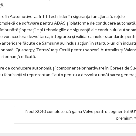
ţă.
e în Automotive va fi TTTech, lider în siguranţa funcţională, reţele
re complexă de software pentru ADAS şi platforme de conducere automată
îmbunătăţi operaţiile şi tehnologiile de siguranţă ale condusului autonom
vor accelera dezvoltarea, integrarea şi validarea noilor standarde pent
le anterioare făcute de Samsung au inclus acţiuni în startup-uri din indust
onomă, Quanergy, TetraVue şi Oculii pentru senzori, Autotalks şi Valen
rformanţă ridicată.
ware de conducere autonomă şi componentelor hardware în Coreea de Su
u fabricanţii și reprezentanții auto pentru a dezvolta următoarea generaţ
Noul XC40 completează gama Volvo pentru segmentul SU
premium