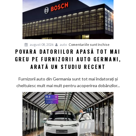
pentru
august 08, 2026
auto
Comentariile sunt închise
POVARA DATORIILOR APASĂ TOT MAI
Povara
GREU PE FURNIZORII AUTO GERMANI,
datoriilor
apasă
ARATĂ UN STUDIU RECENT
tot
mai
Furnizorii auto din Germania sunt tot mai îndatorați și
greu
cheltuiesc mult mai mult pentru acoperirea dobânzilor...
pe
furnizorii
auto
germani,
arată
un
studiu