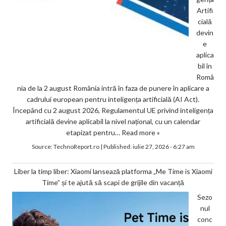
Artifi
cială
devin
e
aplica
bil în
Româ
nia de la 2 august România intră în faza de punere în aplicare a
cadrului european pentru inteligența artificială (AI Act).
Începând cu 2 august 2026, Regulamentul UE privind inteligența
artificială devine aplicabil la nivel național, cu un calendar
etapizat pentru…
Read more »
Source:
TechnoReport.ro
|
Published:
iulie 27, 2026 - 6:27 am
Liber la timp liber: Xiaomi lansează platforma „Me Time is Xiaomi
Time” și te ajută să scapi de grijile din vacanță
Sezo
nul
conc