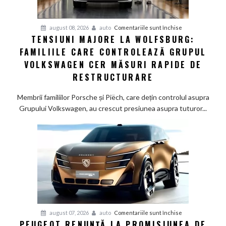
recent
pentru
august 08, 2026
auto
Comentariile sunt închise
TENSIUNI MAJORE LA WOLFSBURG:
Tensiuni
FAMILIILE CARE CONTROLEAZĂ GRUPUL
majore
la
VOLKSWAGEN CER MĂSURI RAPIDE DE
Wolfsburg:
RESTRUCTURARE
Familiile
care
Membrii familiilor Porsche și Piëch, care dețin controlul asupra
controlează
Grupului Volkswagen, au crescut presiunea asupra tuturor...
Grupul
Volkswagen
cer
măsuri
rapide
de
restructurare
pentru
august 07, 2026
auto
Comentariile sunt închise
PEUGEOT RENUNȚĂ LA PROMISIUNEA DE
Peugeot