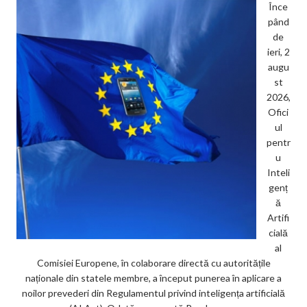
Înce
pând
de
ieri, 2
augu
st
2026,
Ofici
ul
pentr
u
Inteli
genț
ă
Artifi
cială
al
Comisiei Europene, în colaborare directă cu autoritățile
naționale din statele membre, a început punerea în aplicare a
noilor prevederi din Regulamentul privind inteligența artificială