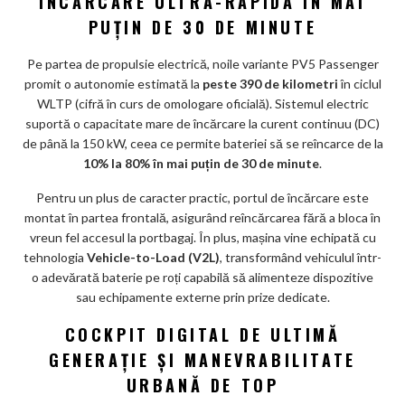
ÎNCĂRCARE ULTRA-RAPIDĂ ÎN MAI
PUȚIN DE 30 DE MINUTE
Pe partea de propulsie electrică, noile variante PV5 Passenger
promit o autonomie estimată la
peste 390 de kilometri
în ciclul
WLTP (cifră în curs de omologare oficială). Sistemul electric
suportă o capacitate mare de încărcare la curent continuu (DC)
de până la 150 kW, ceea ce permite bateriei să se reîncarce de la
10% la 80% în mai puțin de 30 de minute
.
Pentru un plus de caracter practic, portul de încărcare este
montat în partea frontală, asigurând reîncărcarea fără a bloca în
vreun fel accesul la portbagaj. În plus, mașina vine echipată cu
tehnologia
Vehicle-to-Load (V2L)
, transformând vehiculul într-
o adevărată baterie pe roți capabilă să alimenteze dispozitive
sau echipamente externe prin prize dedicate.
COCKPIT DIGITAL DE ULTIMĂ
GENERAȚIE ȘI MANEVRABILITATE
URBANĂ DE TOP