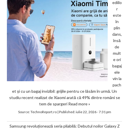
ediilo
r
este
în
plin
dans,
însă
de
mult
e ori
bagaj
ele
vin la
pach
et și cu un bagaj invizibil: grijile pentru ce lăsăm în urmă. Un
studiu recent realizat de Xiaomi arată că 49% dintre români se
tem de spargeri
Read more »
Source:
TechnoReport.ro
|
Published:
iulie 22, 2026 - 7:31 pm
Samsung revoluționează seria pliabilă: Debutul noilor Galaxy Z