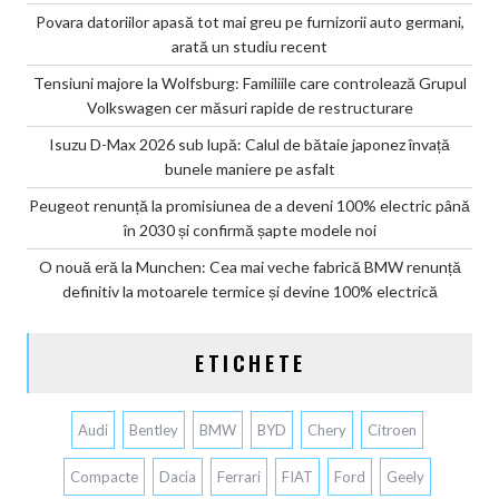
Povara datoriilor apasă tot mai greu pe furnizorii auto germani,
arată un studiu recent
Tensiuni majore la Wolfsburg: Familiile care controlează Grupul
Volkswagen cer măsuri rapide de restructurare
Isuzu D-Max 2026 sub lupă: Calul de bătaie japonez învață
bunele maniere pe asfalt
Peugeot renunță la promisiunea de a deveni 100% electric până
în 2030 și confirmă șapte modele noi
O nouă eră la Munchen: Cea mai veche fabrică BMW renunță
definitiv la motoarele termice și devine 100% electrică
ETICHETE
Audi
Bentley
BMW
BYD
Chery
Citroen
Compacte
Dacia
Ferrari
FIAT
Ford
Geely