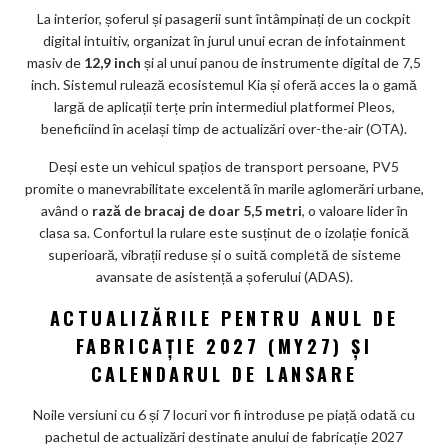
La interior, șoferul și pasagerii sunt întâmpinați de un cockpit
digital intuitiv, organizat în jurul unui ecran de infotainment
masiv de
12,9 inch
și al unui panou de instrumente digital de 7,5
inch. Sistemul rulează ecosistemul Kia și oferă acces la o gamă
largă de aplicații terțe prin intermediul platformei Pleos,
beneficiind în același timp de actualizări over-the-air (OTA).
Deși este un vehicul spațios de transport persoane, PV5
promite o manevrabilitate excelentă în marile aglomerări urbane,
având o
rază de bracaj de doar 5,5 metri
, o valoare lider în
clasa sa. Confortul la rulare este susținut de o izolație fonică
superioară, vibrații reduse și o suită completă de sisteme
avansate de asistență a șoferului (ADAS).
ACTUALIZĂRILE PENTRU ANUL DE
FABRICAȚIE 2027 (MY27) ȘI
CALENDARUL DE LANSARE
Noile versiuni cu 6 și 7 locuri vor fi introduse pe piață odată cu
pachetul de actualizări destinate anului de fabricație 2027