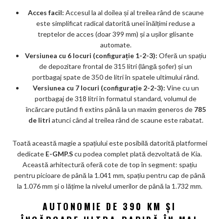
Acces facil:
Accesul la al doilea și al treilea rând de scaune
este simplificat radical datorită unei înălțimi reduse a
treptelor de acces (doar 399 mm) și a ușilor glisante
automate.
Versiunea cu 6 locuri (configurație 1-2-3):
Oferă un spațiu
de depozitare frontal de 315 litri (lângă șofer) și un
portbagaj spate de 350 de litri în spatele ultimului rând.
Versiunea cu 7 locuri (configurație 2-2-3):
Vine cu un
portbagaj de 318 litri în formatul standard, volumul de
încărcare putând fi extins până la un maxim generos de
785
de litri
atunci când al treilea rând de scaune este rabatat.
Toată această magie a spațiului este posibilă datorită platformei
dedicate
E-GMP.S
cu podea complet plată dezvoltată de Kia.
Această arhitectură oferă cote de top în segment: spațiu
pentru picioare de până la 1.041 mm, spațiu pentru cap de până
la 1.076 mm și o lățime la nivelul umerilor de până la 1.732 mm.
AUTONOMIE DE 390 KM ȘI