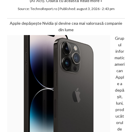
(AI Act). Odată cu această
Read more »
Source:
TechnoReport.ro
|
Published:
august 3, 2026 - 2:43 pm
Apple depășește Nvidia și devine cea mai valoroasă companie
din lume
Grup
ul
infor
matic
ameri
can
Appl
e a
depă
șit,
luni,
prod
ucăt
orul
de