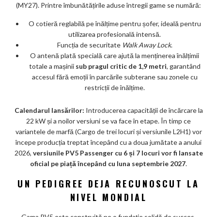
(MY27). Printre îmbunătățirile aduse întregii game se numără:
O cotieră reglabilă pe înălțime pentru șofer, ideală pentru
utilizarea profesională intensă.
Funcția de securitate
Walk Away Lock
.
O antenă plată specială care ajută la menținerea înălțimii
totale a mașinii
sub pragul critic de 1,9 metri
, garantând
accesul fără emoții în parcările subterane sau zonele cu
restricții de înălțime.
Calendarul lansărilor:
Introducerea capacității de încărcare la
22 kW și a noilor versiuni se va face în etape. În timp ce
variantele de marfă (Cargo de trei locuri și versiunile L2H1) vor
începe producția treptat începând cu a doua jumătate a anului
2026,
versiunile PV5 Passenger cu 6 și 7 locuri vor fi lansate
oficial pe piață începând cu luna septembrie 2027
.
UN PEDIGREE DEJA RECUNOSCUT LA
NIVEL MONDIAL
Gama PV5 este construită pe o fundație solidă de succes,