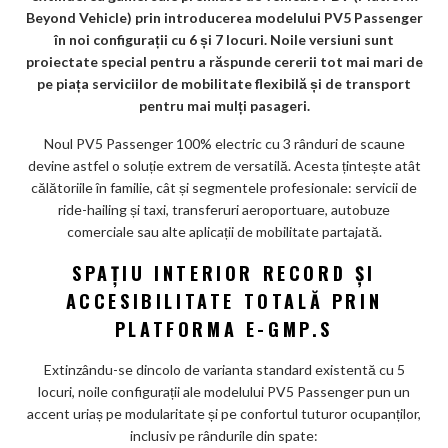
k
Beyond Vehicle) prin introducerea modelului PV5 Passenger
m
în noi configurații cu 6 și 7 locuri. Noile versiuni sunt
ar
proiectate special pentru a răspunde cererii tot mai mari de
pe piața serviciilor de mobilitate flexibilă și de transport
ks
pentru mai mulți pasageri.
Noul PV5 Passenger 100% electric cu 3 rânduri de scaune
devine astfel o soluție extrem de versatilă. Acesta țintește atât
călătoriile în familie, cât și segmentele profesionale: servicii de
ride-hailing și taxi, transferuri aeroportuare, autobuze
comerciale sau alte aplicații de mobilitate partajată.
SPAȚIU INTERIOR RECORD ȘI
ACCESIBILITATE TOTALĂ PRIN
PLATFORMA E-GMP.S
Extinzându-se dincolo de varianta standard existentă cu 5
locuri, noile configurații ale modelului PV5 Passenger pun un
accent uriaș pe modularitate și pe confortul tuturor ocupanților,
inclusiv pe rândurile din spate: