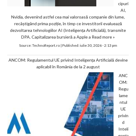
cipuri
AI,
Nvidia, devenind astfel cea mai valoroasă companie din lume,
recâștigând prima poziție, în timp ce investitorii evaluează
dezvoltarea tehnologiilor AI (Inteligența Artificială), transmite
DPA. Capitalizarea bursieră a Apple a
Read more »
Source:
TechnoReport.ro
|
Published:
iulie 30, 2026 - 2:13 pm
ANCOM: Regulamentul UE privind Inteligența Artificială devine
aplicabil în România de la 2 august
ANC
OM:
Regu
lame
ntul
UE
privin
d
Inteli
gența