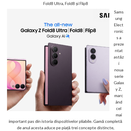
Fold8 Ultra, Fold8 și Flip8
Sams
ung
Elect
ronic
s a
preze
ntat
astăz
i
noua
serie
Galax
y Z,
marc
ând
cel
mai
important pas din istoria dispozitivelor pliabile. Gamă completă
de anul acesta aduce pe piață trei concepte distincte,