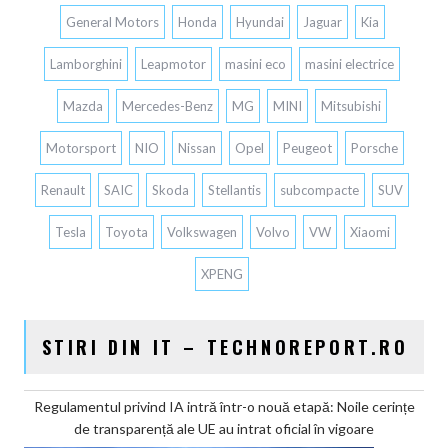
General Motors
Honda
Hyundai
Jaguar
Kia
Lamborghini
Leapmotor
masini eco
masini electrice
Mazda
Mercedes-Benz
MG
MINI
Mitsubishi
Motorsport
NIO
Nissan
Opel
Peugeot
Porsche
Renault
SAIC
Skoda
Stellantis
subcompacte
SUV
Tesla
Toyota
Volkswagen
Volvo
VW
Xiaomi
XPENG
STIRI DIN IT – TECHNOREPORT.RO
Regulamentul privind IA intră într-o nouă etapă: Noile cerințe
de transparență ale UE au intrat oficial în vigoare