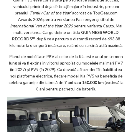
vehiculul primind deja distincții majore în industrie, precum
premiul
‘Family Car of the Year’
acordat de TopGear.com
Awards 2026 pentru versiunea Passenger și titlul de
International Van of the Year 2026
pentru varianta Cargo. Mai
mult, versiunea Cargo deține un titlu
GUINNESS WORLD
RECORDS™
, după ce a parcurs o distanță record de 693,38
kilometri la o singură încărcare, rulând cu sarcină utilă maximă.
Planul de mobilitate PBV al celor de la Kia este unul pe termen
lung și va fi extins în viitorul apropiat cu modelele mai mari PV7
(în 2027) și PV9 (în 2029). Ca dovadă a încrederii în fiabilitatea
noii platforme electrice, fiecare model Kia PV5 va beneficia de
celebra garanție din fabrică de
7 ani sau 150.000 km
(extinsă la
8 ani pentru pachetul de baterii).