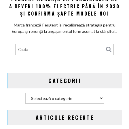
A DEVENI 100% ELECTRIC PÂNĂ ÎN 2030
renunță
la
ȘI CONFIRMĂ ȘAPTE MODELE NOI
promisiunea
de
Marca franceză Peugeot își recalibrează strategia pentru
a
Europa și renunță la angajamentul ferm asumat la sfârșitul...
deveni
100%
electric
până
în
2030
și
CATEGORII
confirmă
șapte
modele
Categorii
noi
ARTICOLE RECENTE