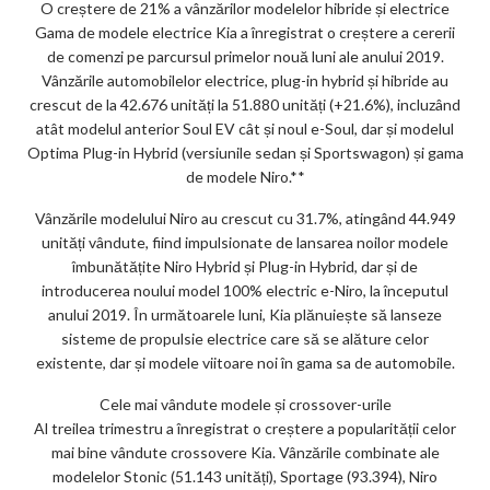
O creștere de 21% a vânzărilor modelelor hibride și electrice
Gama de modele electrice Kia a înregistrat o creștere a cererii
de comenzi pe parcursul primelor nouă luni ale anului 2019.
Vânzările automobilelor electrice, plug-in hybrid și hibride au
crescut de la 42.676 unități la 51.880 unități (+21.6%), incluzând
atât modelul anterior Soul EV cât și noul e-Soul, dar și modelul
Optima Plug-in Hybrid (versiunile sedan și Sportswagon) și gama
de modele Niro.**
Vânzările modelului Niro au crescut cu 31.7%, atingând 44.949
unități vândute, fiind impulsionate de lansarea noilor modele
îmbunătățite Niro Hybrid și Plug-in Hybrid, dar și de
introducerea noului model 100% electric e-Niro, la începutul
anului 2019. În următoarele luni, Kia plănuiește să lanseze
sisteme de propulsie electrice care să se alăture celor
existente, dar și modele viitoare noi în gama sa de automobile.
Cele mai vândute modele și crossover-urile
Al treilea trimestru a înregistrat o creștere a popularității celor
mai bine vândute crossovere Kia. Vânzările combinate ale
modelelor Stonic (51.143 unități), Sportage (93.394), Niro