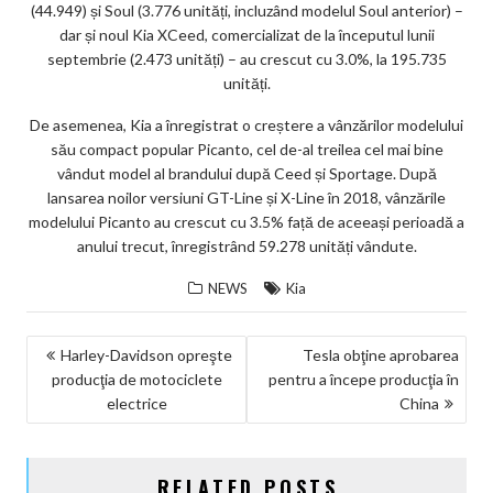
(44.949) și Soul (3.776 unități, incluzând modelul Soul anterior) –
dar și noul Kia XCeed, comercializat de la începutul lunii
septembrie (2.473 unități) – au crescut cu 3.0%, la 195.735
unități.
De asemenea, Kia a înregistrat o creștere a vânzărilor modelului
său compact popular Picanto, cel de-al treilea cel mai bine
vândut model al brandului după Ceed și Sportage. După
lansarea noilor versiuni GT-Line și X-Line în 2018, vânzările
modelului Picanto au crescut cu 3.5% față de aceeași perioadă a
anului trecut, înregistrând 59.278 unități vândute.
NEWS
Kia
NAVIGARE
Harley-Davidson opreşte
Tesla obţine aprobarea
producţia de motociclete
pentru a începe producţia în
ÎN
electrice
China
ARTICOLE
RELATED POSTS