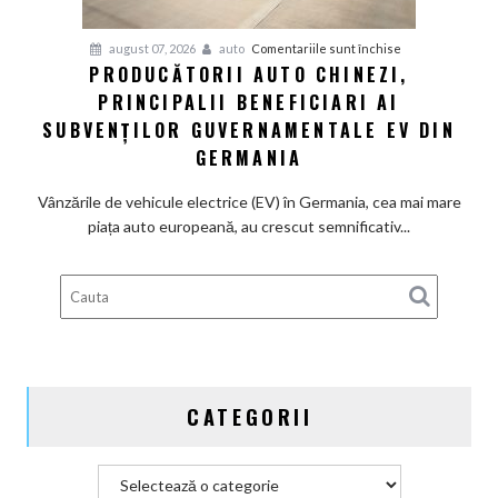
termice
și
pentru
august 07, 2026
auto
Comentariile sunt închise
devine
PRODUCĂTORII AUTO CHINEZI,
Producătorii
100%
PRINCIPALII BENEFICIARI AI
auto
electrică
chinezi,
SUBVENȚILOR GUVERNAMENTALE EV DIN
principalii
GERMANIA
beneficiari
ai
Vânzările de vehicule electrice (EV) în Germania, cea mai mare
subvenților
piața auto europeană, au crescut semnificativ...
guvernamentale
EV
din
Germania
CATEGORII
Categorii