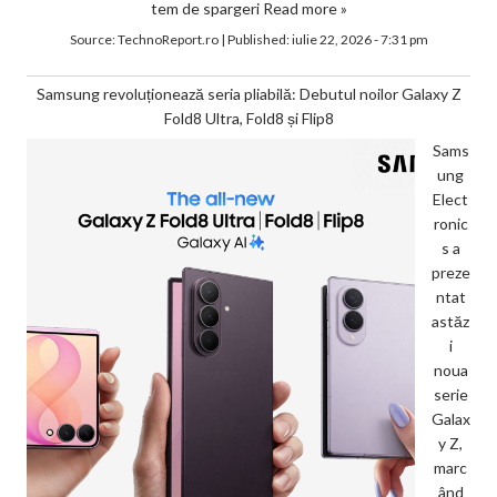
tem de spargeri
Read more »
Source:
TechnoReport.ro
|
Published:
iulie 22, 2026 - 7:31 pm
Samsung revoluționează seria pliabilă: Debutul noilor Galaxy Z
Fold8 Ultra, Fold8 și Flip8
Sams
ung
Elect
ronic
s a
preze
ntat
astăz
i
noua
serie
Galax
y Z,
marc
ând