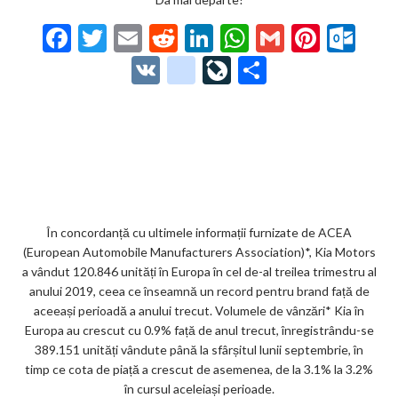
F
T
E
R
Li
W
G
Pi
O
ac
w
m
e
n
h
m
nt
ut
V
g
Li
P
e
itt
ai
d
ke
at
ai
er
lo
K
o
ve
ar
b
er
l
di
dI
s
l
es
o
o
Jo
ta
o
t
n
A
t
k.
gl
ur
je
o
p
co
e_
n
az
k
p
m
b
al
ă
o
În concordanță cu ultimele informații furnizate de ACEA
(European Automobile Manufacturers Association)*, Kia Motors
o
a vândut 120.846 unități în Europa în cel de-al treilea trimestru al
k
anului 2019, ceea ce înseamnă un record pentru brand față de
aceeași perioadă a anului trecut. Volumele de vânzări* Kia în
m
Europa au crescut cu 0.9% față de anul trecut, înregistrându-se
ar
389.151 unități vândute până la sfârșitul lunii septembrie, în
timp ce cota de piață a crescut de asemenea, de la 3.1% la 3.2%
ks
în cursul aceleiași perioade.