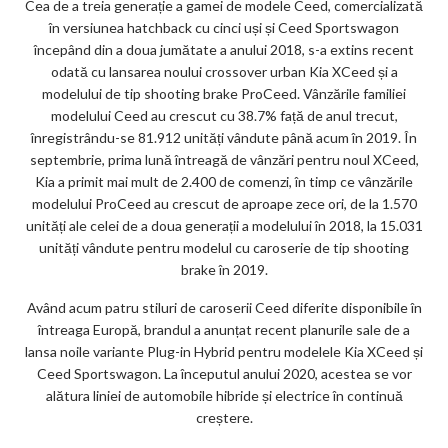
Cea de a treia generație a gamei de modele Ceed, comercializată
în versiunea hatchback cu cinci uși și Ceed Sportswagon
începând din a doua jumătate a anului 2018, s-a extins recent
odată cu lansarea noului crossover urban Kia XCeed și a
modelului de tip shooting brake ProCeed. Vânzările familiei
modelului Ceed au crescut cu 38.7% față de anul trecut,
înregistrându-se 81.912 unități vândute până acum în 2019. În
septembrie, prima lună întreagă de vânzări pentru noul XCeed,
Kia a primit mai mult de 2.400 de comenzi, în timp ce vânzările
modelului ProCeed au crescut de aproape zece ori, de la 1.570
unități ale celei de a doua generații a modelului în 2018, la 15.031
unități vândute pentru modelul cu caroserie de tip shooting
brake în 2019.
Având acum patru stiluri de caroserii Ceed diferite disponibile în
întreaga Europă, brandul a anunțat recent planurile sale de a
lansa noile variante Plug-in Hybrid pentru modelele Kia XCeed și
Ceed Sportswagon. La începutul anului 2020, acestea se vor
alătura liniei de automobile hibride și electrice în continuă
creștere.