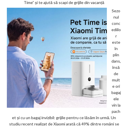
Time” și te ajută să scapi de grijile din vacanță
Sezo
nul
conc
ediilo
r
este
în
plin
dans,
însă
de
mult
e ori
bagaj
ele
vin la
pach
et și cu un bagaj invizibil: grijile pentru ce lăsăm în urmă. Un
studiu recent realizat de Xiaomi arată că 49% dintre români se