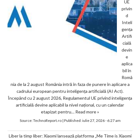
UE
privin
d
Inteli
gența
Artifi
cială
devin
e
aplica
bil în
Româ
nia de la 2 august România intră în faza de punere în aplicare a
cadrului european pentru inteligența artificială (AI Act).
Începând cu 2 august 2026, Regulamentul UE privind inteligența
artificială devine aplicabil la nivel național, cu un calendar
etapizat pentru…
Read more »
Source:
TechnoReport.ro
|
Published:
iulie 27, 2026 - 6:27 am
Liber la timp liber: Xiaomi lansează platforma „Me Time is Xiaomi