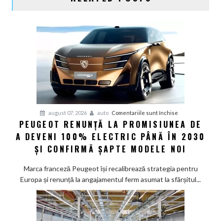
pentru
august 07, 2026
auto
Comentariile sunt închise
PEUGEOT RENUNȚĂ LA PROMISIUNEA DE
Peugeot
A DEVENI 100% ELECTRIC PÂNĂ ÎN 2030
renunță
la
ȘI CONFIRMĂ ȘAPTE MODELE NOI
promisiunea
de
Marca franceză Peugeot își recalibrează strategia pentru
a
Europa și renunță la angajamentul ferm asumat la sfârșitul...
deveni
100%
electric
până