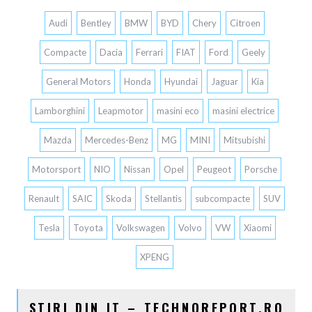
Audi
Bentley
BMW
BYD
Chery
Citroen
Compacte
Dacia
Ferrari
FIAT
Ford
Geely
General Motors
Honda
Hyundai
Jaguar
Kia
Lamborghini
Leapmotor
masini eco
masini electrice
Mazda
Mercedes-Benz
MG
MINI
Mitsubishi
Motorsport
NIO
Nissan
Opel
Peugeot
Porsche
Renault
SAIC
Skoda
Stellantis
subcompacte
SUV
Tesla
Toyota
Volkswagen
Volvo
VW
Xiaomi
XPENG
STIRI DIN IT – TECHNOREPORT.RO