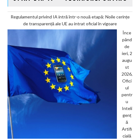
Regulamentul privind IA intră într-o nouă etapă: Noile cerințe
de transparență ale UE au intrat oficial în vigoare
Înce
pând
de
ieri, 2
augu
st
2026,
Ofici
ul
pentr
u
Inteli
genț
ă
Artifi
cială