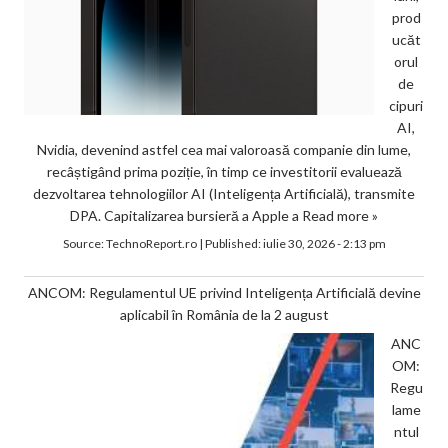
prod
ucăt
orul
de
cipuri
AI,
Nvidia, devenind astfel cea mai valoroasă companie din lume,
recâștigând prima poziție, în timp ce investitorii evaluează
dezvoltarea tehnologiilor AI (Inteligența Artificială), transmite
DPA. Capitalizarea bursieră a Apple a
Read more »
Source:
TechnoReport.ro
|
Published:
iulie 30, 2026 - 2:13 pm
ANCOM: Regulamentul UE privind Inteligența Artificială devine
aplicabil în România de la 2 august
ANC
OM:
Regu
lame
ntul