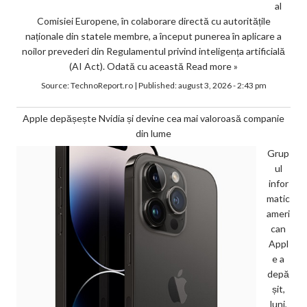
al
Comisiei Europene, în colaborare directă cu autoritățile
naționale din statele membre, a început punerea în aplicare a
noilor prevederi din Regulamentul privind inteligența artificială
(AI Act). Odată cu această
Read more »
Source:
TechnoReport.ro
|
Published:
august 3, 2026 - 2:43 pm
Apple depășește Nvidia și devine cea mai valoroasă companie
din lume
Grup
ul
infor
matic
ameri
can
Appl
e a
depă
șit,
luni,