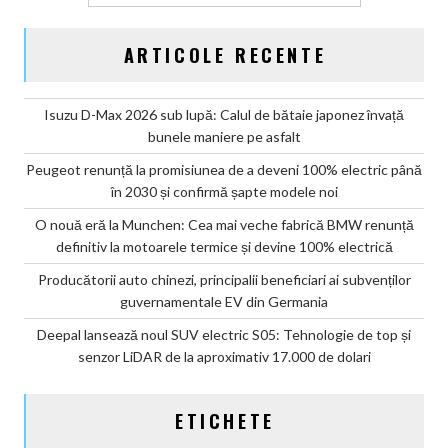
ARTICOLE RECENTE
Isuzu D-Max 2026 sub lupă: Calul de bătaie japonez învață
bunele maniere pe asfalt
Peugeot renunță la promisiunea de a deveni 100% electric până
în 2030 și confirmă șapte modele noi
O nouă eră la Munchen: Cea mai veche fabrică BMW renunță
definitiv la motoarele termice și devine 100% electrică
Producătorii auto chinezi, principalii beneficiari ai subvenților
guvernamentale EV din Germania
Deepal lansează noul SUV electric S05: Tehnologie de top și
senzor LiDAR de la aproximativ 17.000 de dolari
ETICHETE