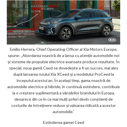
Emilio Herrera, Chief Operating Officer al Kia Motors Europe,
spune: „Abordarea noastră de a lansa cu atenție automobile noi
și sisteme de propulsie electrice avansate produce rezultate. În
special, noua gamă Ceed se dovedește a fi un succes, mai ales
după lansarea noului Kia XCeed și a modelului ProCeed la
începutul acestui an. În același timp, gama noastră de
automobile electrice și hibride, în continuă extindere, contribuie
la o creștere suplimentară a vânzărilor brandului în Europa,
deoarece din ce în ce mai mulți șoferi devin conștienți de
costurile de întreținere reduse și valoarea ridicată a acestor
automobile.”
Extinderea gamei Ceed