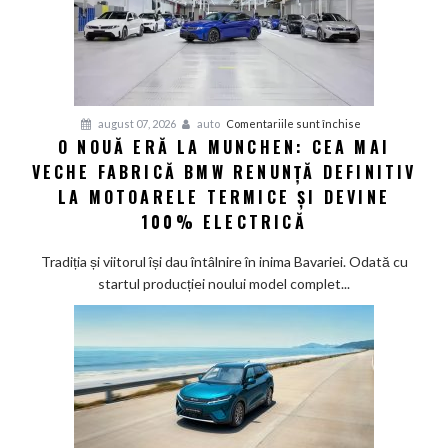
în
2030
și
confirmă
șapte
pentru
august 07, 2026
auto
Comentariile sunt închise
modele
O NOUĂ ERĂ LA MUNCHEN: CEA MAI
O
noi
VECHE FABRICĂ BMW RENUNȚĂ DEFINITIV
nouă
eră
LA MOTOARELE TERMICE ȘI DEVINE
la
100% ELECTRICĂ
Munchen:
Cea
Tradiția și viitorul își dau întâlnire în inima Bavariei. Odată cu
mai
startul producției noului model complet...
veche
fabrică
BMW
renunță
definitiv
la
motoarele