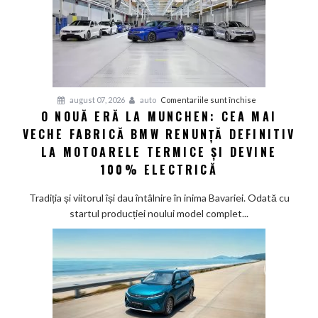
până
în
2030
și
confirmă
șapte
pentru
august 07, 2026
auto
Comentariile sunt închise
modele
O NOUĂ ERĂ LA MUNCHEN: CEA MAI
O
noi
VECHE FABRICĂ BMW RENUNȚĂ DEFINITIV
nouă
eră
LA MOTOARELE TERMICE ȘI DEVINE
la
100% ELECTRICĂ
Munchen:
Cea
Tradiția și viitorul își dau întâlnire în inima Bavariei. Odată cu
mai
startul producției noului model complet...
veche
fabrică
BMW
renunță
definitiv
la
motoarele