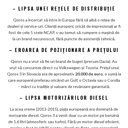
– LIPSA UNEI REȚELE DE DISTRIBUȚIE
Qoros a încercat să intre în Europa fără să aibă o rețea de
dealeri și service-uri. Clienții europeni, oricât de impresionați ar fi
fost de cele 5 stele NCAP, s-au temut să cumpere o mașină de
la un brand necunoscut, fără puncte de asistență tehnică.
– EROAREA DE POZIȚIONARE A PREȚULUI
Qoros nu a vrut să fie un brand de buget (precum Dacia). Au
vrut să concureze direct cu Volkswagen și Toyota. Prețul unui
Qoros 3 în Slovacia era de aproximativ
20.000 de euro
, o sumă la
care europenii preferau oricând un Golf, o Octavia sau o Corolla
– mărci cu tradiție și valoare de revânzare garantată.
– LIPSA MOTORIZĂRILOR DIESEL
La acea vreme (2013-2015), piața europeană era dominată de
motoarele diesel. Qoros 3 a venit doar cu un motor pe benzină
de 1.6 litri (atmosferic sau turbo). Fără un motor diesel eficient,
mașina a fost invizibilă pentru clienții de flote, care reprezintă