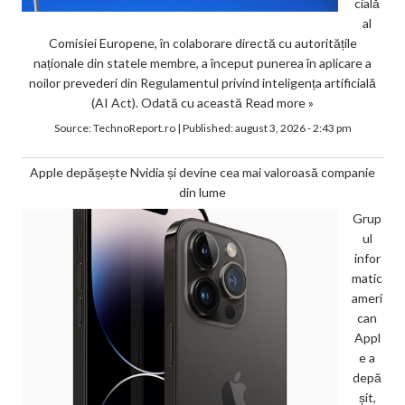
cială
al
Comisiei Europene, în colaborare directă cu autoritățile
naționale din statele membre, a început punerea în aplicare a
noilor prevederi din Regulamentul privind inteligența artificială
(AI Act). Odată cu această
Read more »
Source:
TechnoReport.ro
|
Published:
august 3, 2026 - 2:43 pm
Apple depășește Nvidia și devine cea mai valoroasă companie
din lume
Grup
ul
infor
matic
ameri
can
Appl
e a
depă
șit,