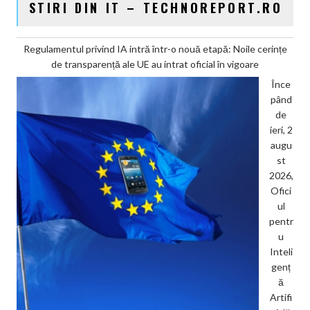
STIRI DIN IT – TECHNOREPORT.RO
Regulamentul privind IA intră într-o nouă etapă: Noile cerințe
de transparență ale UE au intrat oficial în vigoare
Înce
pând
de
ieri, 2
augu
st
2026,
Ofici
ul
pentr
u
Inteli
genț
ă
Artifi