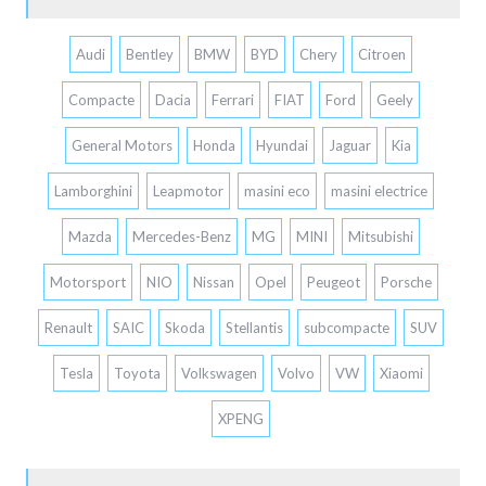
Audi
Bentley
BMW
BYD
Chery
Citroen
Compacte
Dacia
Ferrari
FIAT
Ford
Geely
General Motors
Honda
Hyundai
Jaguar
Kia
Lamborghini
Leapmotor
masini eco
masini electrice
Mazda
Mercedes-Benz
MG
MINI
Mitsubishi
Motorsport
NIO
Nissan
Opel
Peugeot
Porsche
Renault
SAIC
Skoda
Stellantis
subcompacte
SUV
Tesla
Toyota
Volkswagen
Volvo
VW
Xiaomi
XPENG