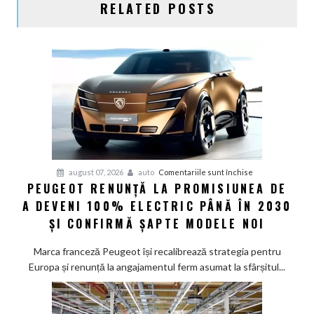
RELATED POSTS
pentru
august 07, 2026
auto
Comentariile sunt închise
PEUGEOT RENUNȚĂ LA PROMISIUNEA DE
Peugeot
A DEVENI 100% ELECTRIC PÂNĂ ÎN 2030
renunță
la
ȘI CONFIRMĂ ȘAPTE MODELE NOI
promisiunea
de
Marca franceză Peugeot își recalibrează strategia pentru
a
Europa și renunță la angajamentul ferm asumat la sfârșitul...
deveni
100%
electric