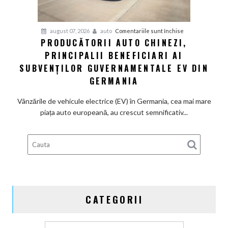
termice
și
pentru
august 07, 2026
auto
Comentariile sunt închise
devine
PRODUCĂTORII AUTO CHINEZI,
Producătorii
100%
PRINCIPALII BENEFICIARI AI
auto
electrică
chinezi,
SUBVENȚILOR GUVERNAMENTALE EV DIN
principalii
GERMANIA
beneficiari
ai
Vânzările de vehicule electrice (EV) în Germania, cea mai mare
subvenților
piața auto europeană, au crescut semnificativ...
guvernamentale
EV
din
Germania
CATEGORII
Categorii