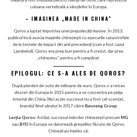
coloana vertebrală a vânzărilor în Europa.
– IMAGINEA „MADE IN CHINA”
Qoros a luptat împotriva unei prejudecăți masive. În 2013,
publicul încă asocia mașinile chinezești cu eșecurile catastrofale
de la testele de impact din anii precedenți (cum a fost cazul
Landwind). Qoros era prea bun pentru a fi crezut, dar prea
„chinezesc” pentru a fi cumpărat.
EPILOGUL: CE S-A ALES DE QOROS?
După pierderi de sute de milioane de euro, Qoros s-a retras
discret din Europa în 2015 pentru a se concentra pe piața
internă din China. Nici acolo succesul nu a fost cel scontat,
brandul fiind vândut în 2017 către
Baoneng Group
.
Lecția Qoros:
Astăzi, succesul mărcilor chinezești precum
MG
sau
BYD
în Europa se datorează greșelilor făcute de Qoros.
Chinezii au înțeles că: