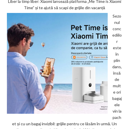
Liber la timp liber: Xiaomi lansează platforma „Me Time is Xiaomi
Time” și te ajută să scapi de grijile din vacanță
Sezo
nul
conc
ediilo
r
este
în
plin
dans,
însă
de
mult
e ori
bagaj
ele
vin la
pach
et și cu un bagaj invizibil: grijile pentru ce lăsăm în urmă. Un