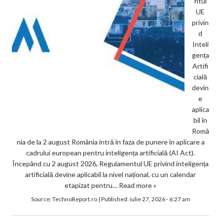
ntul
UE
privin
d
Inteli
gența
Artifi
cială
devin
e
aplica
bil în
Româ
nia de la 2 august România intră în faza de punere în aplicare a
cadrului european pentru inteligența artificială (AI Act).
Începând cu 2 august 2026, Regulamentul UE privind inteligența
artificială devine aplicabil la nivel național, cu un calendar
etapizat pentru…
Read more »
Source:
TechnoReport.ro
|
Published:
iulie 27, 2026 - 6:27 am