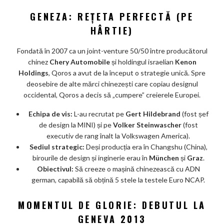
ks
GENEZA: REȚETA PERFECTĂ (PE
HÂRTIE)
Fondată în 2007 ca un joint-venture 50/50 între producătorul
chinez
Chery Automobile
și holdingul israelian
Kenon
Holdings
, Qoros a avut de la început o strategie unică. Spre
deosebire de alte mărci chinezești care copiau designul
occidental, Qoros a decis să „cumpere” creierele Europei.
Echipa de vis:
L-au recrutat pe
Gert Hildebrand
(fost șef
de design la MINI) și pe
Volker Steinwascher
(fost
executiv de rang înalt la Volkswagen America).
Sediul strategic:
Deși producția era în Changshu (China),
birourile de design și inginerie erau în
München
și
Graz
.
Obiectivul:
Să creeze o mașină chinezească cu ADN
german, capabilă să obțină 5 stele la testele Euro NCAP.
MOMENTUL DE GLORIE: DEBUTUL LA
GENEVA 2013