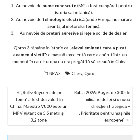
Au nevoie de
nume cunoscute
(MG a fost cumpărat pentru
istoria sa britanică).
Au nevoie de
tehnologie electrică
(unde Europa nu mai are
avantajul motorului termic).
Au nevoie de
prețuri agresive
și rețele solide de dealeri.
Qoros 3 rămâne în istorie ca
„elevul eminent care a picat
examenul vieții”
: o mașină excelentă care a apărut într-un
moment în care Europa nu era pregătită să creadă în China.
,
NEWS
Chery
Qoros
NAVIGARE
„Rolls-Royce-ul de pe
Rabla 2026: Buget de 300 de
Temu” a fost dezvăluit în
milioane de lei și o nouă
ÎN
China: Maextro V800 este un
direcție strategică –
ARTICOLE
MPV gigant de 5,5 metri și
„Prioritate pentru mașinile
3,2 tone
europene”