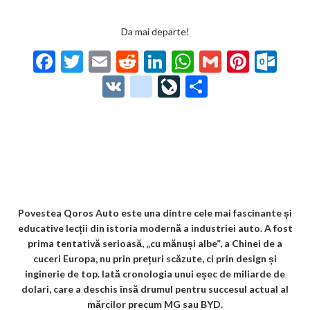
Da mai departe!
F
T
E
R
Li
W
G
Pi
O
ac
w
m
e
n
h
m
nt
ut
V
g
Li
P
e
itt
ai
d
ke
at
ai
er
lo
K
o
ve
ar
b
er
l
di
dI
s
l
es
o
o
Jo
ta
o
t
n
A
t
k.
gl
ur
je
o
p
co
e_
n
az
k
p
m
b
al
ă
o
Povestea Qoros Auto este una dintre cele mai fascinante și
educative lecții din istoria modernă a industriei auto. A fost
o
prima tentativă serioasă, „cu mănuși albe”, a Chinei de a
k
cuceri Europa, nu prin prețuri scăzute, ci prin design și
inginerie de top. Iată cronologia unui eșec de miliarde de
m
dolari, care a deschis însă drumul pentru succesul actual al
ar
mărcilor precum MG sau BYD.