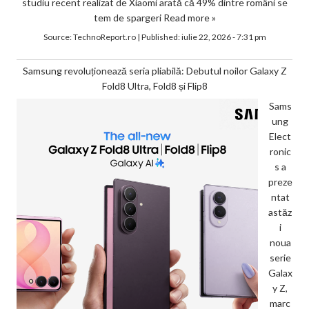
studiu recent realizat de Xiaomi arată că 49% dintre români se
tem de spargeri
Read more »
Source:
TechnoReport.ro
|
Published:
iulie 22, 2026 - 7:31 pm
Samsung revoluționează seria pliabilă: Debutul noilor Galaxy Z
Fold8 Ultra, Fold8 și Flip8
Sams
ung
Elect
ronic
s a
preze
ntat
astăz
i
noua
serie
Galax
y Z,
marc