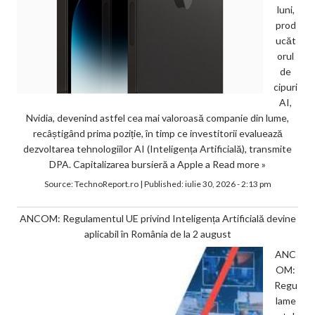
luni,
prod
ucăt
orul
de
cipuri
AI,
Nvidia, devenind astfel cea mai valoroasă companie din lume,
recâștigând prima poziție, în timp ce investitorii evaluează
dezvoltarea tehnologiilor AI (Inteligența Artificială), transmite
DPA. Capitalizarea bursieră a Apple a
Read more »
Source:
TechnoReport.ro
|
Published:
iulie 30, 2026 - 2:13 pm
ANCOM: Regulamentul UE privind Inteligența Artificială devine
aplicabil în România de la 2 august
ANC
OM:
Regu
lame