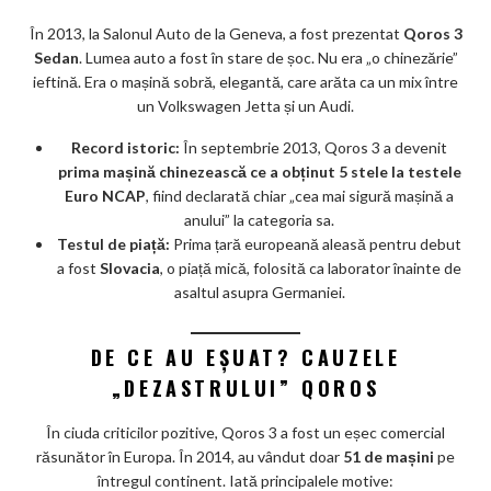
În 2013, la Salonul Auto de la Geneva, a fost prezentat
Qoros 3
Sedan
. Lumea auto a fost în stare de șoc. Nu era „o chinezărie”
ieftină. Era o mașină sobră, elegantă, care arăta ca un mix între
un Volkswagen Jetta și un Audi.
Record istoric:
În septembrie 2013, Qoros 3 a devenit
prima mașină chinezească ce a obținut 5 stele la testele
Euro NCAP
, fiind declarată chiar „cea mai sigură mașină a
anului” la categoria sa.
Testul de piață:
Prima țară europeană aleasă pentru debut
a fost
Slovacia
, o piață mică, folosită ca laborator înainte de
asaltul asupra Germaniei.
DE CE AU EȘUAT? CAUZELE
„DEZASTRULUI” QOROS
În ciuda criticilor pozitive, Qoros 3 a fost un eșec comercial
răsunător în Europa. În 2014, au vândut doar
51 de mașini
pe
întregul continent. Iată principalele motive: