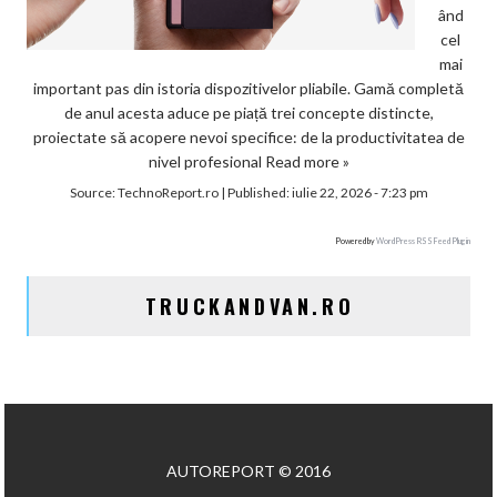
ând
cel
mai
important pas din istoria dispozitivelor pliabile. Gamă completă
de anul acesta aduce pe piață trei concepte distincte,
proiectate să acopere nevoi specifice: de la productivitatea de
nivel profesional
Read more »
Source:
TechnoReport.ro
|
Published:
iulie 22, 2026 - 7:23 pm
Powered by
WordPress RSS Feed Plugin
TRUCKANDVAN.RO
AUTOREPORT © 2016