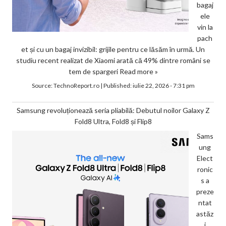
bagaj
ele
vin la
pach
et și cu un bagaj invizibil: grijile pentru ce lăsăm în urmă. Un
studiu recent realizat de Xiaomi arată că 49% dintre români se
tem de spargeri
Read more »
Source:
TechnoReport.ro
|
Published:
iulie 22, 2026 - 7:31 pm
Samsung revoluționează seria pliabilă: Debutul noilor Galaxy Z
Fold8 Ultra, Fold8 și Flip8
Sams
ung
Elect
ronic
s a
preze
ntat
astăz
i