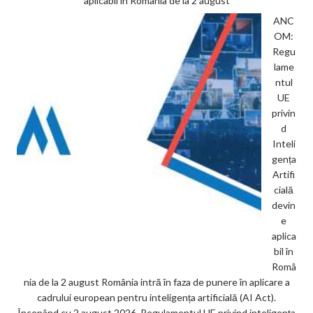
aplicabil în România de la 2 august
ANC
OM:
Regu
lame
ntul
UE
privin
d
Inteli
gența
Artifi
cială
devin
e
aplica
bil în
Româ
nia de la 2 august România intră în faza de punere în aplicare a
cadrului european pentru inteligența artificială (AI Act).
Începând cu 2 august 2026, Regulamentul UE privind inteligența