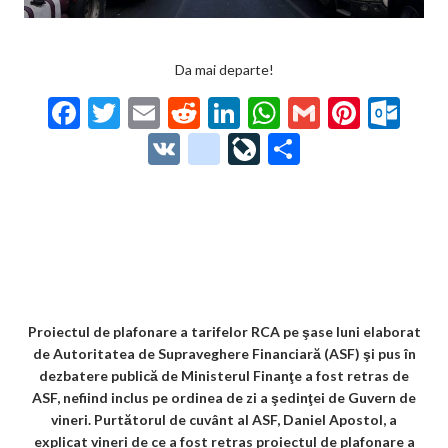
Da mai departe!
F
T
E
R
Li
W
G
Pi
O
ac
w
m
e
n
h
m
nt
ut
V
g
Li
P
e
itt
ai
d
ke
at
ai
er
lo
K
o
ve
ar
b
er
l
di
dI
s
l
es
o
o
Jo
ta
o
t
n
A
t
k.
gl
ur
je
o
p
co
e_
n
az
k
p
m
b
al
ă
o
Proiectul de plafonare a tarifelor RCA pe şase luni elaborat
de Autoritatea de Supraveghere Financiară (ASF) şi pus în
o
dezbatere publică de Ministerul Finanţe a fost retras de
k
ASF, nefiind inclus pe ordinea de zi a şedinţei de Guvern de
vineri. Purtătorul de cuvânt al ASF, Daniel Apostol, a
m
explicat vineri de ce a fost retras proiectul de plafonare a