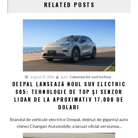
RELATED POSTS
pentru
august 07, 2026
auto
Comentariile sunt închise
DEEPAL LANSEAZĂ NOUL SUV ELECTRIC
Deepal
S05: TEHNOLOGIE DE TOP ȘI SENZOR
lansează
noul
LIDAR DE LA APROXIMATIV 17.000 DE
SUV
DOLARI
electric
S05:
Brandul de vehicule electrice Deepal, deținut de gigantul auto
Tehnologie
chinez Changan Automobile, a lansat oficial versiunea...
de
top