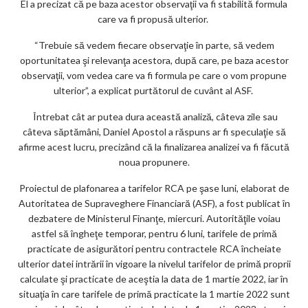
El a precizat că pe baza acestor observaţii va fi stabilită formula
care va fi propusă ulterior.
“Trebuie să vedem fiecare observaţie în parte, să vedem
oportunitatea şi relevanţa acestora, după care, pe baza acestor
observaţii, vom vedea care va fi formula pe care o vom propune
ulterior”, a explicat purtătorul de cuvânt al ASF.
Întrebat cât ar putea dura această analiză, câteva zile sau
câteva săptămâni, Daniel Apostol a răspuns ar fi speculaţie să
afirme acest lucru, precizând că la finalizarea analizei va fi făcută
noua propunere.
Proiectul de plafonarea a tarifelor RCA pe şase luni, elaborat de
Autoritatea de Supraveghere Financiară (ASF), a fost publicat în
dezbatere de Ministerul Finanţe, miercuri. Autorităţile voiau
astfel să îngheţe temporar, pentru 6 luni, tarifele de primă
practicate de asigurători pentru contractele RCA încheiate
ulterior datei intrării în vigoare la nivelul tarifelor de primă proprii
calculate şi practicate de aceştia la data de 1 martie 2022, iar în
situaţia în care tarifele de primă practicate la 1 martie 2022 sunt