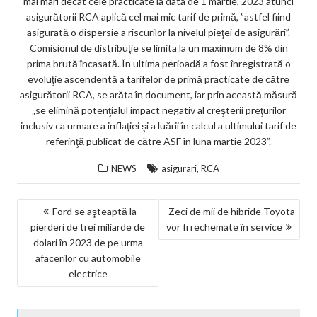
mai mari decât cele practicate la data de 1 martie, 2023 atunci
asigurătorii RCA aplică cel mai mic tarif de primă, ”astfel fiind
asigurată o dispersie a riscurilor la nivelul pieţei de asigurări”.
Comisionul de distribuţie se limita la un maximum de 8% din
prima brută încasată. În ultima perioadă a fost înregistrată o
evoluţie ascendentă a tarifelor de primă practicate de către
asigurătorii RCA, se arăta în document, iar prin această măsură
„se elimină potenţialul impact negativ al creşterii preţurilor
inclusiv ca urmare a inflaţiei şi a luării în calcul a ultimului tarif de
referinţă publicat de către ASF în luna martie 2023”.
,
NEWS
asigurari
RCA
NAVIGARE
Ford se aşteaptă la
Zeci de mii de hibride Toyota
pierderi de trei miliarde de
vor fi rechemate în service
ÎN
dolari în 2023 de pe urma
ARTICOLE
afacerilor cu automobile
electrice