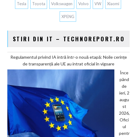
Tesla
Toyota
Volkswagen
Volvo
VW
Xiaomi
XPENG
STIRI DIN IT – TECHNOREPORT.RO
Regulamentul privind IA intră într-o nouă etapă: Noile cerințe
de transparență ale UE au intrat oficial în vigoare
Înce
pând
de
ieri, 2
augu
st
2026,
Ofici
ul
pentr