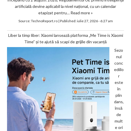
artificială devine aplicabil la nivel național, cu un calendar
etapizat pentru…
Read more »
Source:
TechnoReport.ro
|
Published:
iulie 27, 2026 - 6:27 am
Liber la timp liber: Xiaomi lansează platforma „Me Time is Xiaomi
Time” și te ajută să scapi de grijile din vacanță
Sezo
nul
conc
ediilo
r
este
în
plin
dans,
însă
de
mult
e ori