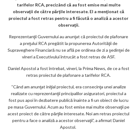
ar
tarifelor RCA, precizând că au fost emise mai multe
observaţii de către părţile interesate. El a menţionat că
ks
proiectul a fost retras pentru a fi făcută o analiză a acestor
observaţii.
Reprezentanţii Guvernului au anunţat că proiectul de plafonare
a preţului RCA pregătit la propunerea Autorităţii de
Supraveghere Financiară nu se află pe ordinea de zi a şedinţei de
vineri a Executivului întrucât a fost retras de ASF.
Daniel Apostol a fost întrebat, vineri, la Prima News, de ce a fost
retras proiectul de plafonare a tarifelor RCA.
“Când am anunţat iniţial proiectul, era consecinţa unei analize
realizate cu reprezentanţii principalilor asiguratori, proiectul a
fost pus apoi în dezbatere publică înainte a fi un obiect de lucru
pe masa Guvernului. Acum au fost emise mai multe observaţii pe
acest proiect de către părţile interesate. Noi am retras proiectul
pentru a face o analiză a acestor observaţii”, a afirmat Daniel
Apostol.