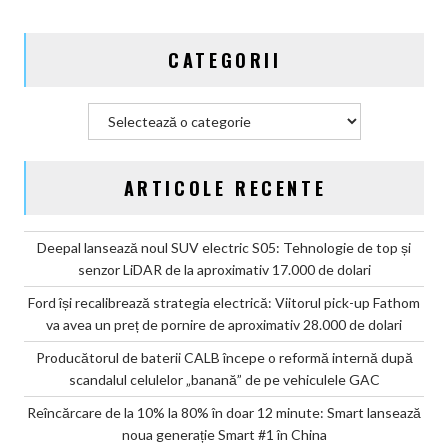
de
pe
CATEGORII
vehiculele
GAC
Categorii
ARTICOLE RECENTE
Deepal lansează noul SUV electric S05: Tehnologie de top și
senzor LiDAR de la aproximativ 17.000 de dolari
Ford își recalibrează strategia electrică: Viitorul pick-up Fathom
va avea un preț de pornire de aproximativ 28.000 de dolari
Producătorul de baterii CALB începe o reformă internă după
scandalul celulelor „banană” de pe vehiculele GAC
Reîncărcare de la 10% la 80% în doar 12 minute: Smart lansează
noua generație Smart #1 în China