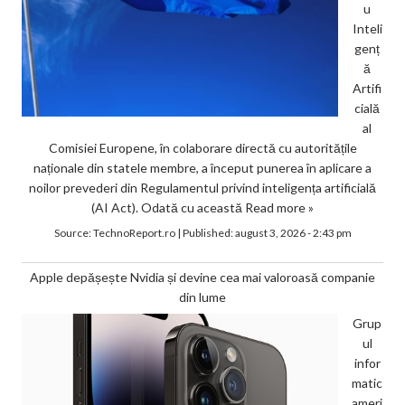
u
Inteli
genț
ă
Artifi
cială
al
Comisiei Europene, în colaborare directă cu autoritățile
naționale din statele membre, a început punerea în aplicare a
noilor prevederi din Regulamentul privind inteligența artificială
(AI Act). Odată cu această
Read more »
Source:
TechnoReport.ro
|
Published:
august 3, 2026 - 2:43 pm
Apple depășește Nvidia și devine cea mai valoroasă companie
din lume
Grup
ul
infor
matic
ameri