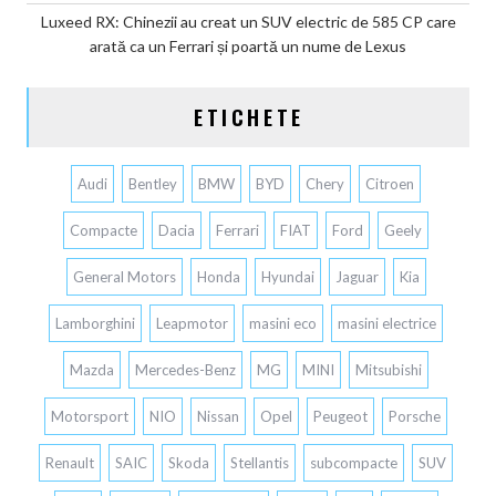
Luxeed RX: Chinezii au creat un SUV electric de 585 CP care
arată ca un Ferrari și poartă un nume de Lexus
ETICHETE
Audi
Bentley
BMW
BYD
Chery
Citroen
Compacte
Dacia
Ferrari
FIAT
Ford
Geely
General Motors
Honda
Hyundai
Jaguar
Kia
Lamborghini
Leapmotor
masini eco
masini electrice
Mazda
Mercedes-Benz
MG
MINI
Mitsubishi
Motorsport
NIO
Nissan
Opel
Peugeot
Porsche
Renault
SAIC
Skoda
Stellantis
subcompacte
SUV