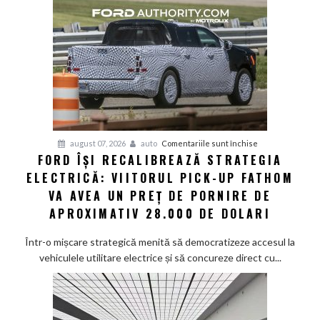
și
senzor
LiDAR
de
la
aproximativ
17.000
de
dolari
pentru
august 07, 2026
auto
Comentariile sunt închise
FORD ÎȘI RECALIBREAZĂ STRATEGIA
Ford
ELECTRICĂ: VIITORUL PICK-UP FATHOM
își
recalibrează
VA AVEA UN PREȚ DE PORNIRE DE
strategia
APROXIMATIV 28.000 DE DOLARI
electrică:
Viitorul
Într-o mișcare strategică menită să democratizeze accesul la
pick-
vehiculele utilitare electrice și să concureze direct cu...
up
Fathom
va
avea