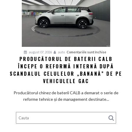
un
preț
de
pornire
de
aproximativ
28.000
de
pentru
august 07, 2026
auto
Comentariile sunt închise
dolari
PRODUCĂTORUL DE BATERII CALB
Producătorul
ÎNCEPE O REFORMĂ INTERNĂ DUPĂ
de
baterii
SCANDALUL CELULELOR „BANANĂ” DE PE
CALB
VEHICULELE GAC
începe
o
Producătorul chinez de baterii CALB a demarat o serie de
reformă
reforme tehnice și de management destinate...
internă
după
scandalul
celulelor
„banană”