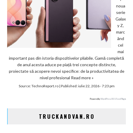
noua
serie
Galax
y Z,
marc
ând
cel
mai
important pas din istoria dispozitivelor pliabile. Gamă completă
de anul acesta aduce pe piață trei concepte distincte,
proiectate să acopere nevoi specifice: de la productivitatea de
nivel profesional
Read more »
Source:
TechnoReport.ro
|
Published:
iulie 22, 2026 - 7:23 pm
Powered by
WordPress RSS Feed Plugin
TRUCKANDVAN.RO