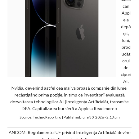
can
Appl
e a
depă
șit,
luni,
prod
ucăt
orul
de
cipuri
AI,
Nvidia, devenind astfel cea mai valoroasă companie din lume,
recâștigând prima poziție, în timp ce investitorii evaluează
dezvoltarea tehnologiilor AI (Inteligența Artificială), transmite
DPA. Capitalizarea bursieră a Apple a
Read more »
Source:
TechnoReport.ro
|
Published:
iulie 30, 2026 - 2:13 pm
ANCOM: Regulamentul UE privind Inteligența Artificială devine