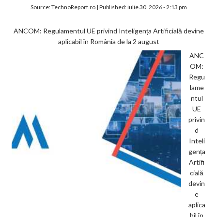
Source:
TechnoReport.ro
|
Published:
iulie 30, 2026 - 2:13 pm
ANCOM: Regulamentul UE privind Inteligența Artificială devine
aplicabil în România de la 2 august
ANC
OM:
Regu
lame
ntul
UE
privin
d
Inteli
gența
Artifi
cială
devin
e
aplica
bil în