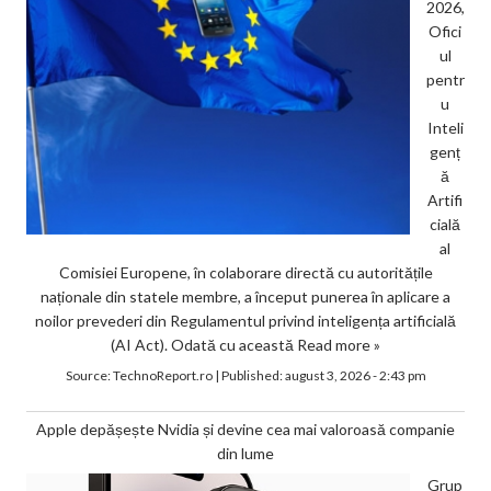
2026,
Ofici
ul
pentr
u
Inteli
genț
ă
Artifi
cială
al
Comisiei Europene, în colaborare directă cu autoritățile
naționale din statele membre, a început punerea în aplicare a
noilor prevederi din Regulamentul privind inteligența artificială
(AI Act). Odată cu această
Read more »
Source:
TechnoReport.ro
|
Published:
august 3, 2026 - 2:43 pm
Apple depășește Nvidia și devine cea mai valoroasă companie
din lume
Grup