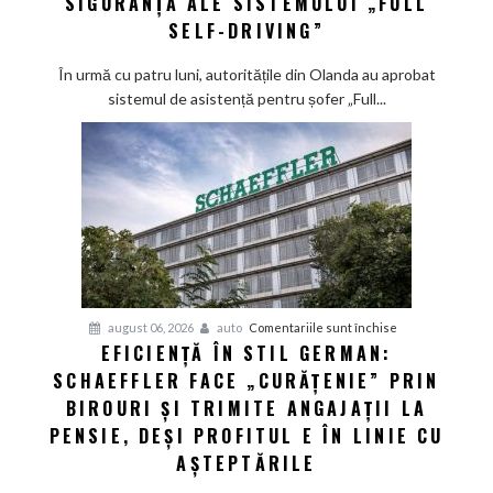
SIGURANȚĂ ALE SISTEMULUI „FULL
regulatorul
SELF-DRIVING”
european
ține
În urmă cu patru luni, autoritățile din Olanda au aprobat
la
sistemul de asistență pentru șofer „Full...
secret
datele
de
siguranță
ale
sistemului
„Full
Self-
Driving”
pentru
august 06, 2026
auto
Comentariile sunt închise
EFICIENȚĂ ÎN STIL GERMAN:
Eficiență
SCHAEFFLER FACE „CURĂȚENIE” PRIN
în
stil
BIROURI ȘI TRIMITE ANGAJAȚII LA
german:
PENSIE, DEȘI PROFITUL E ÎN LINIE CU
Schaeffler
AȘTEPTĂRILE
face