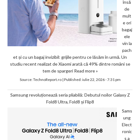
însă
de
mult
e ori
bagaj
ele
vin la
pach
et și cu un bagaj invizibil: grijile pentru ce lăsăm în urmă. Un
studiu recent realizat de Xiaomi arată că 49% dintre români se
tem de spargeri
Read more »
Source:
TechnoReport.ro
|
Published:
iulie 22, 2026 - 7:31 pm
Samsung revoluționează seria pliabilă: Debutul noilor Galaxy Z
Fold8 Ultra, Fold8 și Flip8
Sams
ung
Elect
ronic
s a