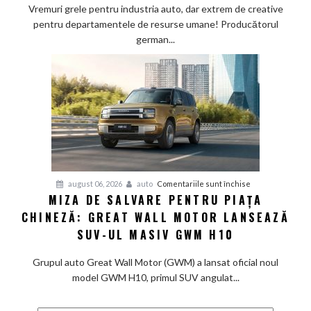
„curățenie”
Vremuri grele pentru industria auto, dar extrem de creative
prin
pentru departamentele de resurse umane! Producătorul
birouri
german...
și
trimite
angajații
la
pensie,
deși
profitul
e
în
pentru
august 06, 2026
auto
Comentariile sunt închise
linie
MIZA DE SALVARE PENTRU PIAȚA
Miza
cu
CHINEZĂ: GREAT WALL MOTOR LANSEAZĂ
de
așteptările
salvare
SUV-UL MASIV GWM H10
pentru
piața
Grupul auto Great Wall Motor (GWM) a lansat oficial noul
chineză:
model GWM H10, primul SUV angulat...
Great
Wall