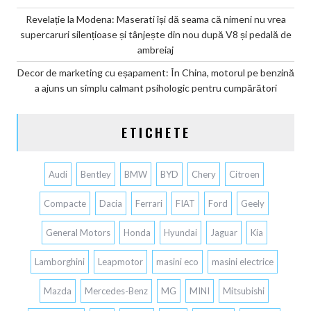
Revelație la Modena: Maserati își dă seama că nimeni nu vrea
supercaruri silențioase și tânjește din nou după V8 și pedală de
ambreiaj
Decor de marketing cu eșapament: În China, motorul pe benzină
a ajuns un simplu calmant psihologic pentru cumpărători
ETICHETE
Audi
Bentley
BMW
BYD
Chery
Citroen
Compacte
Dacia
Ferrari
FIAT
Ford
Geely
General Motors
Honda
Hyundai
Jaguar
Kia
Lamborghini
Leapmotor
masini eco
masini electrice
Mazda
Mercedes-Benz
MG
MINI
Mitsubishi