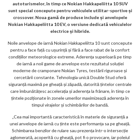
m
autoturismelor, în timp ce Nokian Hakkapeliitta 10 SUV
ar
sunt special concepute pentru vehiculele utilitar-sportive și
crossover. Noua gamă de produse include și anvelopele
ks
Nokian Hakkapeliitta 10 EV, o versiune dedicată vehiculelor
electrice și hibride.
Noile anvelope de iarnă Nokian Hakkapeliitta 10 sunt concepute
pentru a face față cu ușurință și fără a face rabat de la confort
condițiilor meteorologice extreme. Aderența superioară pe timp
de iarnă a noii game de anvelope este rezultatul soluției
moderne de cramponare Nokian Tyres, testării riguroase și
cercetării constante. Tehnologia unică Double Stud oferă
siguranță maximă pe gheață și zăpadă, datorită țintelor centrale
care îmbunătățesc accelerația și aderența la frânare, în timp ce
țintele poziționate în zonele umerilor maximizează aderența în
timpul virajelor și schimbărilor de bandă.
„Cea mai importantă caracteristică în materie de siguranță a
unei anvelope de iarnă cu ținte este performanța sa pe gheață.
Schimbarea benzilor de rulare sau prezența într-o intersecție
aglomerată, acoperită cu gheață, pot fi o provocare, iar poleiul