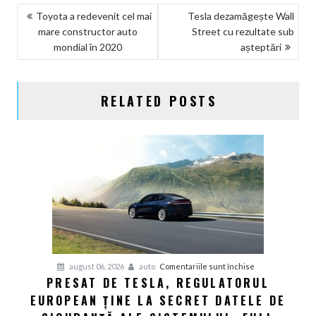
NAVIGARE
Toyota a redevenit cel mai
Tesla dezamăgește Wall
mare constructor auto
Street cu rezultate sub
ÎN
mondial în 2020
așteptări
ARTICOLE
RELATED POSTS
pentru
august 06, 2026
auto
Comentariile sunt închise
PRESAT DE TESLA, REGULATORUL
Presat
EUROPEAN ȚINE LA SECRET DATELE DE
de
Tesla,