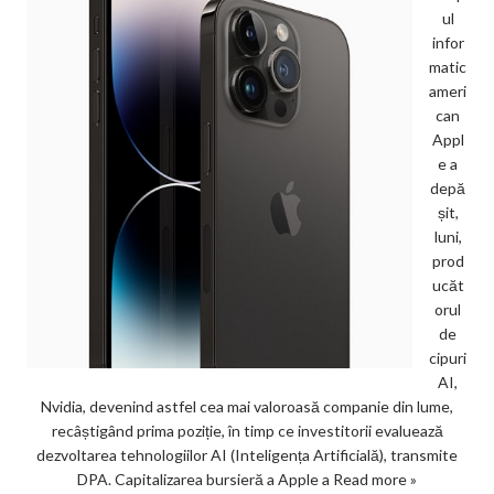
ul
infor
matic
ameri
can
Appl
e a
depă
șit,
luni,
prod
ucăt
orul
de
cipuri
AI,
Nvidia, devenind astfel cea mai valoroasă companie din lume,
recâștigând prima poziție, în timp ce investitorii evaluează
dezvoltarea tehnologiilor AI (Inteligența Artificială), transmite
DPA. Capitalizarea bursieră a Apple a
Read more »