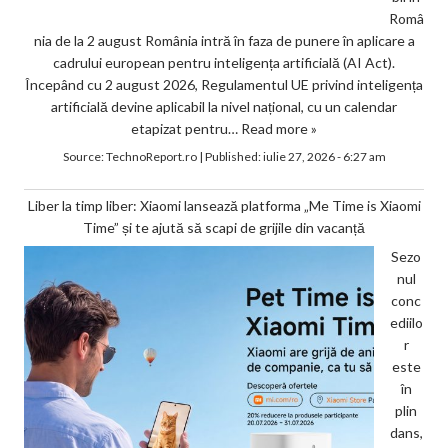
Româ
nia de la 2 august România intră în faza de punere în aplicare a
cadrului european pentru inteligența artificială (AI Act).
Începând cu 2 august 2026, Regulamentul UE privind inteligența
artificială devine aplicabil la nivel național, cu un calendar
etapizat pentru…
Read more »
Source:
TechnoReport.ro
|
Published:
iulie 27, 2026 - 6:27 am
Liber la timp liber: Xiaomi lansează platforma „Me Time is Xiaomi
Time” și te ajută să scapi de grijile din vacanță
Sezo
nul
conc
ediilo
r
este
în
plin
dans,