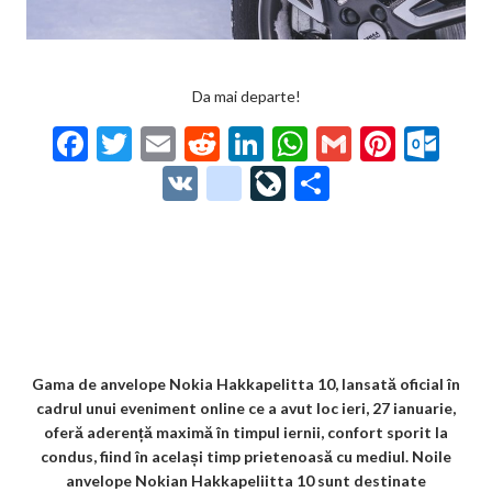
Da mai departe!
F
T
E
R
Li
W
G
Pi
O
ac
w
m
e
n
h
m
nt
ut
V
g
Li
P
e
itt
ai
d
ke
at
ai
er
lo
K
o
ve
ar
b
er
l
di
dI
s
l
es
o
o
Jo
ta
o
t
n
A
t
k.
gl
ur
je
o
p
co
e_
n
az
k
p
m
b
al
ă
o
Gama de anvelope Nokia Hakkapelitta 10, lansată oficial în
cadrul unui eveniment online ce a avut loc ieri, 27 ianuarie,
o
oferă aderență maximă în timpul iernii, confort sporit la
k
condus, fiind în același timp prietenoasă cu mediul. Noile
anvelope Nokian Hakkapeliitta 10 sunt destinate