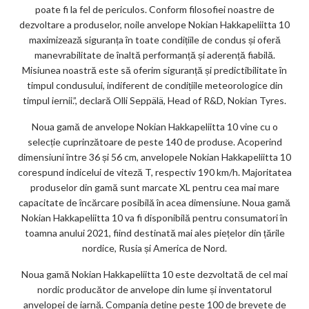
poate fi la fel de periculos. Conform filosofiei noastre de
dezvoltare a produselor, noile anvelope Nokian Hakkapeliitta 10
maximizează siguranța în toate condițiile de condus și oferă
manevrabilitate de înaltă performanță și aderență fiabilă.
Misiunea noastră este să oferim siguranță și predictibilitate în
timpul condusului, indiferent de condițiile meteorologice din
timpul iernii.”, declară Olli Seppälä, Head of R&D, Nokian Tyres.
Noua gamă de anvelope Nokian Hakkapeliitta 10 vine cu o
selecție cuprinzătoare de peste 140 de produse. Acoperind
dimensiuni între 36 și 56 cm, anvelopele Nokian Hakkapeliitta 10
corespund indicelui de viteză T, respectiv 190 km/h. Majoritatea
produselor din gamă sunt marcate XL pentru cea mai mare
capacitate de încărcare posibilă în acea dimensiune. Noua gamă
Nokian Hakkapeliitta 10 va fi disponibilă pentru consumatori în
toamna anului 2021, fiind destinată mai ales piețelor din țările
nordice, Rusia și America de Nord.
Noua gamă Nokian Hakkapeliitta 10 este dezvoltată de cel mai
nordic producător de anvelope din lume și inventatorul
anvelopei de iarnă. Compania deține peste 100 de brevete de