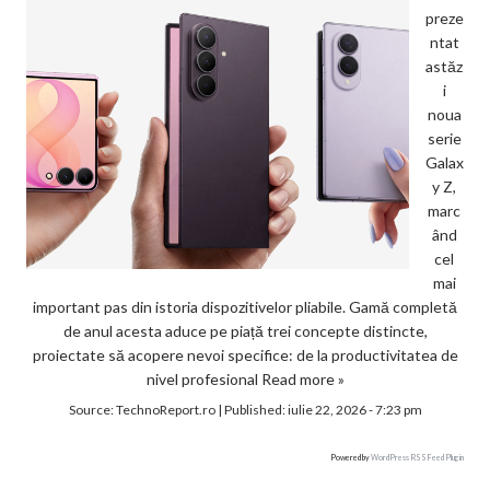
preze
ntat
astăz
i
noua
serie
Galax
y Z,
marc
ând
cel
mai
important pas din istoria dispozitivelor pliabile. Gamă completă
de anul acesta aduce pe piață trei concepte distincte,
proiectate să acopere nevoi specifice: de la productivitatea de
nivel profesional
Read more »
Source:
TechnoReport.ro
|
Published:
iulie 22, 2026 - 7:23 pm
Powered by
WordPress RSS Feed Plugin