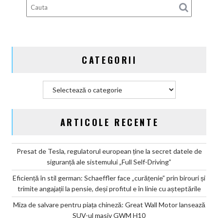
Motor
lansează
SUV-
ul
masiv
CATEGORII
GWM
H10
Categorii
ARTICOLE RECENTE
Presat de Tesla, regulatorul european ține la secret datele de
siguranță ale sistemului „Full Self-Driving”
Eficiență în stil german: Schaeffler face „curățenie” prin birouri și
trimite angajații la pensie, deși profitul e în linie cu așteptările
Miza de salvare pentru piața chineză: Great Wall Motor lansează
SUV-ul masiv GWM H10