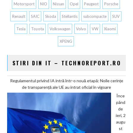
Motorsport
NIO
Nissan
Opel
Peugeot
Porsche
Renault
SAIC
Skoda
Stellantis
subcompacte
SUV
Tesla
Toyota
Volkswagen
Volvo
VW
Xiaomi
XPENG
STIRI DIN IT – TECHNOREPORT.RO
Regulamentul privind IA intră într-o nouă etapă: Noile cerințe
de transparență ale UE au intrat oficial în vigoare
Înce
pând
de
ieri, 2
augu
st