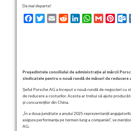
Da mai departe!
F
T
E
R
Li
W
G
Pi
ac
w
m
e
n
h
m
nt
u
e
itt
ai
d
ke
at
ai
er
l
b
er
l
di
dI
s
l
es
o
t
n
A
t
k
o
p
k
p
Președintele consiliului de administrație al mărcii Porsch
sindicatele pentru o nouă rundă de măsuri de reducere a
Șeful Porsche AG a început o nouă rundă de negocieri cu sin
de reducere a costurilor. Acesta ar trebui să ajute producăto
și concurenților din China.
„În a doua jumătate a anului 2025 reprezentanții angajatorilor
asigura performanța pe termen lung a companiei”, se mențion
AG.