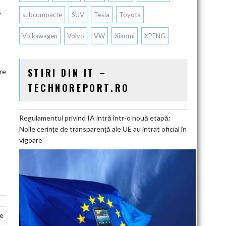
,
subcompacte
SUV
Tesla
Toyota
Volkswagen
Volvo
VW
Xiaomi
XPENG
STIRI DIN IT –
re
TECHNOREPORT.RO
Regulamentul privind IA intră într-o nouă etapă:
Noile cerințe de transparență ale UE au intrat oficial în
vigoare
le