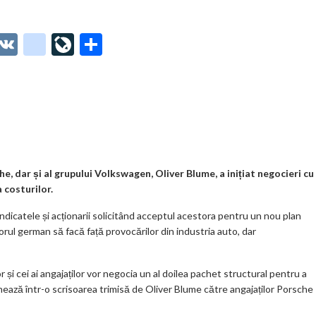
O
V
g
Li
P
t
K
o
ve
ar
o
o
Jo
ta
o
gl
ur
je
.
e_
n
az
co
b
al
ă
m
o
e, dar și al grupului Volkswagen, Oliver Blume, a inițiat negocieri cu
 costurilor.
o
dicatele și acționarii solicitând acceptul acestora pentru un nou plan
k
rul german să facă față provocărilor din industria auto, dar
m
ar
 și cei ai angajaților vor negocia un al doilea pachet structural pentru a
ks
ează într-o scrisoarea trimisă de Oliver Blume către angajaților Porsche