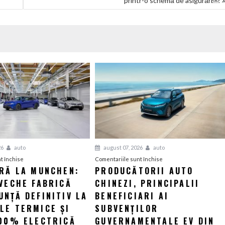
printr-o schemă de asigurări￼
26
auto
august 07, 2026
auto
pentru
pentru
t închise
Comentariile sunt închise
ERĂ LA MUNCHEN:
PRODUCĂTORII AUTO
O
Producătorii
VECHE FABRICĂ
nouă
CHINEZI, PRINCIPALII
auto
eră
chinezi,
NȚĂ DEFINITIV LA
BENEFICIARI AI
la
principalii
LE TERMICE ȘI
SUBVENȚILOR
Munchen:
beneficiari
100% ELECTRICĂ
GUVERNAMENTALE EV DIN
Cea
ai