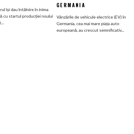
GERMANIA
mai
subvenților
orul își dau întâlnire în inima
veche
guvernamentale
ă cu startul producției noului
Vânzările de vehicule electrice (EV) în
fabrică
EV
..
Germania, cea mai mare piața auto
BMW
din
europeană, au crescut semnificativ...
renunță
Germania
definitiv
la
motoarele
termice
și
devine
100%
electrică