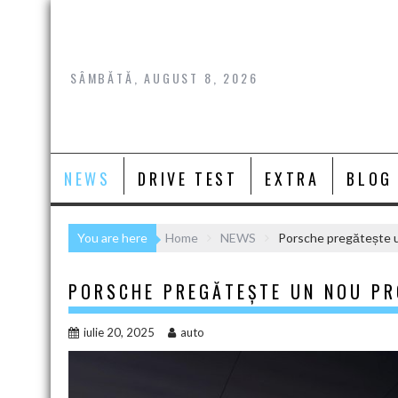
Skip
to
content
SÂMBĂTĂ, AUGUST 8, 2026
NEWS
DRIVE TEST
EXTRA
BLOG
You are here
Home
NEWS
Porsche pregătește u
PORSCHE PREGĂTEȘTE UN NOU PR
iulie 20, 2025
auto