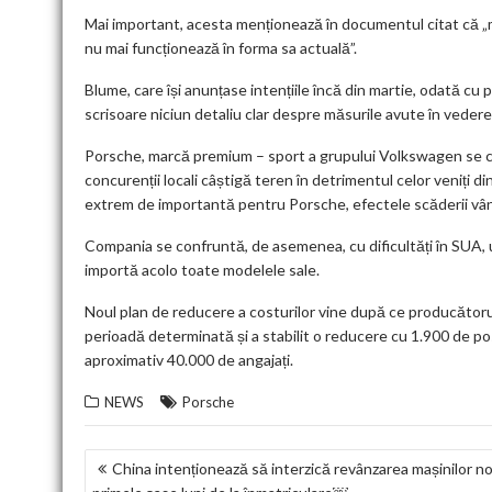
Mai important, acesta menționează în documentul citat că „mo
nu mai funcționează în forma sa actuală”.
Blume, care își anunțase intențiile încă din martie, odată cu 
scrisoare niciun detaliu clar despre măsurile avute în vedere
Porsche, marcă premium – sport a grupului Volkswagen se con
concurenții locali câștigă teren în detrimentul celor veniți di
extrem de importantă pentru Porsche, efectele scăderii vânz
Compania se confruntă, de asemenea, cu dificultăți în SUA, 
importă acolo toate modelele sale.
Noul plan de reducere a costurilor vine după ce producătoru
perioadă determinată și a stabilit o reducere cu 1.900 de po
aproximativ 40.000 de angajați.
NEWS
Porsche
NAVIGARE
China intenționează să interzică revânzarea mașinilor noi