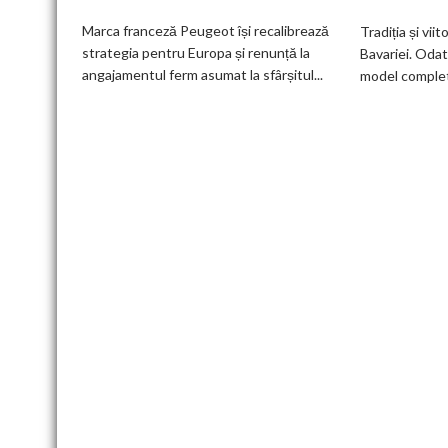
deveni
Marca franceză Peugeot își recalibrează
Tradiția și viit
100%
strategia pentru Europa și renunță la
Bavariei. Odat
electric
angajamentul ferm asumat la sfârșitul...
model complet.
până
în
2030
și
confirmă
șapte
modele
noi