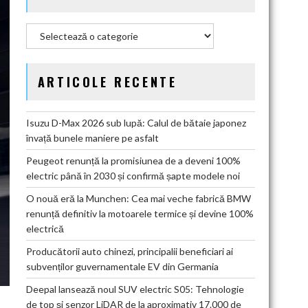
Categorii
ARTICOLE RECENTE
Isuzu D-Max 2026 sub lupă: Calul de bătaie japonez
învață bunele maniere pe asfalt
Peugeot renunță la promisiunea de a deveni 100%
electric până în 2030 și confirmă șapte modele noi
O nouă eră la Munchen: Cea mai veche fabrică BMW
renunță definitiv la motoarele termice și devine 100%
electrică
Producătorii auto chinezi, principalii beneficiari ai
subvenților guvernamentale EV din Germania
Deepal lansează noul SUV electric S05: Tehnologie
de top și senzor LiDAR de la aproximativ 17.000 de