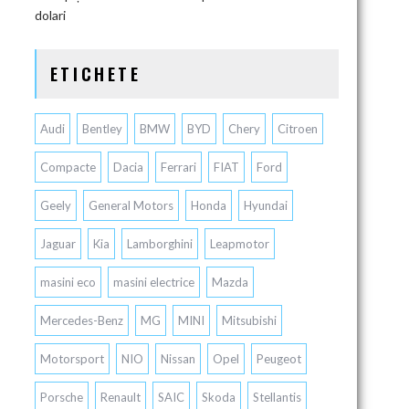
dolari
ETICHETE
Audi
Bentley
BMW
BYD
Chery
Citroen
Compacte
Dacia
Ferrari
FIAT
Ford
Geely
General Motors
Honda
Hyundai
Jaguar
Kia
Lamborghini
Leapmotor
masini eco
masini electrice
Mazda
Mercedes-Benz
MG
MINI
Mitsubishi
Motorsport
NIO
Nissan
Opel
Peugeot
Porsche
Renault
SAIC
Skoda
Stellantis