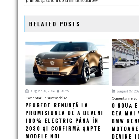
primele șase luni de la înmatriculare￼
ÎN
ARTICOLE
RELATED POSTS
august 07, 2026
auto
august 07, 20
pentru
Comentariile sunt închise
Comentariile sun
PEUGEOT RENUNȚĂ LA
O NOUĂ 
Peugeot
PROMISIUNEA DE A DEVENI
renunță
CEA MAI 
la
100% ELECTRIC PÂNĂ ÎN
BMW RENU
promisiunea
2030 ȘI CONFIRMĂ ȘAPTE
MOTOARE
de
MODELE NOI
DEVINE 
a