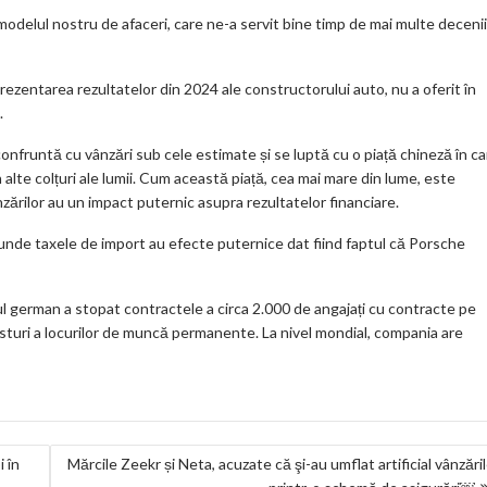
delul nostru de afaceri, care ne-a servit bine timp de mai multe decenii
prezentarea rezultatelor din 2024 ale constructorului auto, nu a oferit în
.
fruntă cu vânzări sub cele estimate și se luptă cu o piață chineză în ca
n alte colțuri ale lumii. Cum această piață, cea mai mare din lume, este
ărilor au un impact puternic asupra rezultatelor financiare.
unde taxele de import au efecte puternice dat fiind faptul că Porsche
l german a stopat contractele a circa 2.000 de angajați cu contracte pe
sturi a locurilor de muncă permanente. La nivel mondial, compania are
 în
Mărcile Zeekr și Neta, acuzate că şi-au umflat artificial vânzări