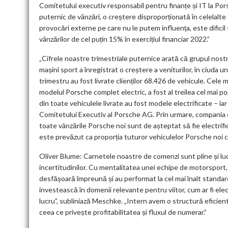
Comitetului executiv responsabil pentru finanțe și IT la Por
puternic de vânzări, o creștere disproporționată în celelalt
provocări externe pe care nu le putem influența, este dificil
vânzărilor de cel puțin 15% în exercițiul financiar 2022.”
„Cifrele noastre trimestriale puternice arată că grupul no
mașini sport a înregistrat o creștere a veniturilor, în ciuda u
trimestru au fost livrate clienților 68.426 de vehicule. Cel
modelul Porsche complet electric, a fost al treilea cel mai p
din toate vehiculele livrate au fost modele electrificate – i
Comitetului Executiv al Porsche AG. Prin urmare, compania e
toate vânzările Porsche noi sunt de așteptat să fie electrific
este prevăzut ca proporția tuturor vehiculelor Porsche noi 
Oliver Blume: Carnetele noastre de comenzi sunt pline și luc
incertitudinilor. Cu mentalitatea unei echipe de motorsport
desfășoară împreună și au performat la cel mai înalt standard
investească în domenii relevante pentru viitor, cum ar fi elec
lucru”, subliniază Meschke. „Intern avem o structură eficien
ceea ce privește profitabilitatea și fluxul de numerar.”