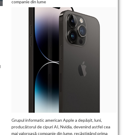
companie din lume
l
Grupul informatic american Apple a depășit, luni,
producătorul de cipuri AI, Nvidia, devenind astfel cea
mai valoroasă companie din lume, recâștigând prima