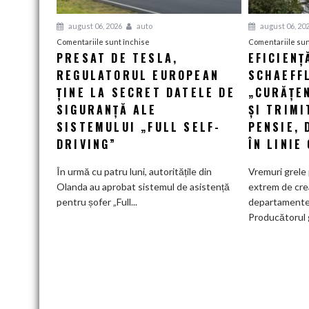
august 06, 2026
auto
august 06, 20
pentru
Comentariile sunt închise
Comentariile sun
PRESAT DE TESLA,
EFICIENȚ
Presat
REGULATORUL EUROPEAN
de
SCHAEFF
Tesla,
ȚINE LA SECRET DATELE DE
„CURĂȚEN
regulatorul
SIGURANȚĂ ALE
ȘI TRIMI
european
SISTEMULUI „FULL SELF-
PENSIE, 
ține
DRIVING”
ÎN LINIE
la
secret
În urmă cu patru luni, autoritățile din
Vremuri grele 
datele
Olanda au aprobat sistemul de asistență
extrem de cre
de
pentru șofer „Full...
departamente
siguranță
Producătorul 
ale
sistemului
„Full
Self-
Driving”