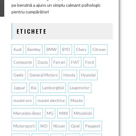
pe benzină a ajuns un simplu calmant psihologic
pentru cumpărători
ETICHETE
Audi
Bentley
BMW
BYD
Chery
Citroen
Compacte
Dacia
Ferrari
FIAT
Ford
Geely
General Motors
Honda
Hyundai
Jaguar
Kia
Lamborghini
Leapmotor
masini eco
masini electrice
Mazda
Mercedes-Benz
MG
MINI
Mitsubishi
Motorsport
NIO
Nissan
Opel
Peugeot