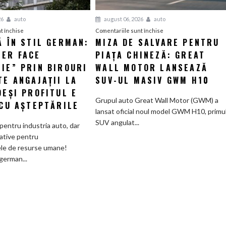
26
auto
august 06, 2026
auto
pentru
pentru
t închise
Comentariile sunt închise
Ă ÎN STIL GERMAN:
MIZA DE SALVARE PENTRU
Eficiență
Miza
LER FACE
în
PIAȚA CHINEZĂ: GREAT
de
stil
salvare
IE” PRIN BIROURI
WALL MOTOR LANSEAZĂ
german:
pentru
TE ANGAJAȚII LA
SUV-UL MASIV GWM H10
Schaeffler
piața
DEȘI PROFITUL E
face
chineză:
Grupul auto Great Wall Motor (GWM) a
 CU AȘTEPTĂRILE
„curățenie”
Great
lansat oficial noul model GWM H10, primu
prin
Wall
SUV angulat...
pentru industria auto, dar
birouri
Motor
ative pentru
și
lansează
le de resurse umane!
trimite
SUV-
german...
angajații
ul
la
masiv
pensie,
GWM
deși
H10
profitul
e