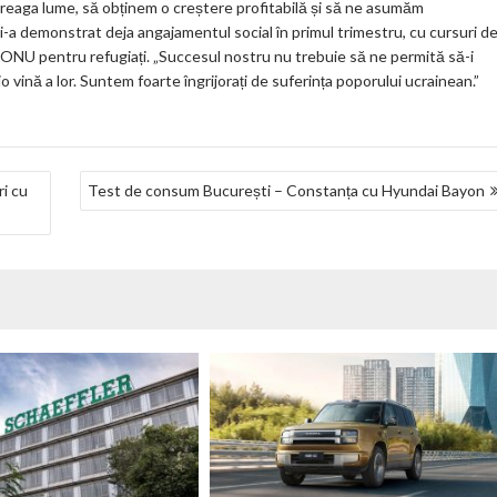
treaga lume, să obținem o creștere profitabilă și să ne asumăm
i-a demonstrat deja angajamentul social în primul trimestru, cu cursuri d
ul ONU pentru refugiați. „Succesul nostru nu trebuie să ne permită să-i
io vină a lor. Suntem foarte îngrijorați de suferința poporului ucrainean.”
i cu
Test de consum București – Constanța cu Hyundai Bayon