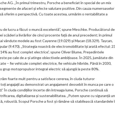
sche AG. „În primul trimestru, Porsche a beneficiat în special de un mix
ar
e segmente de afaceri și efecte valutare pozitive. Din cauza numeroaselor
ks
 să oferim o perspectivă. Cu toate acestea, urmărim o rentabilitate a
stru de lucru a făcut o muncă excelentă”, spune Meschke. Producătorul de
nei scăderi a livrărilor de cinci procente față de anul precedent; în primul
e mai vândute modele au fost Cayenne (19.029) și Macan (18.329). Taycan,
opular (9.470). „Strategia noastră de electromobilitate își arată efectul: 
ar 14% au fost complet electrice”, spune Oliver Blume, Președintele
ste pe cale de a-și atinge obiectivele ambițioase. În 2025, jumătate din
ate – fie vehicule complet electrice, fie vehicule hibride. Până în 2030,
cu grup motopropulsor integral electric să ajungă la peste 80%.
răm foarte mult pentru a satisface cererea, în ciuda tuturor
, toți angajații au demonstrat un angajament deosebit în munca pe care o
.” În ciuda condițiilor incerte din întreaga lume, Porsche continuă să
trificarea, digitalizarea și sustenabilitatea. „Putem spune cu siguranță un
tă, robustă. Scopul Porsche a fost și rămâne să stabilească standardele 