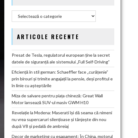
Categorii
ARTICOLE RECENTE
Presat de Tesla, regulatorul european ține la secret
datele de siguranță ale sistemului „Full Self-Driving”
Eficiență în stil german: Schaeffler face „curățenie”
prin birouri și trimite angajații la pensie, deși profitul e
în linie cu așteptările
Miza de salvare pentru piața chineză: Great Wall
Motor lansează SUV-ul masiv GWM H10
Revelație la Modena: Maserati își dă seama că nimeni
nu vrea supercaruri silențioase și tânjește din nou
după V8 și pedală de ambreiaj
Decor de marketing cu eșapament: În China, motorul