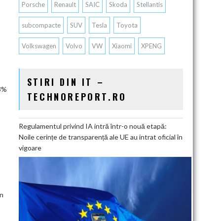
Porsche
Renault
SAIC
Skoda
Stellantis
subcompacte
SUV
Tesla
Toyota
Volkswagen
Volvo
VW
Xiaomi
XPENG
STIRI DIN IT –
23%
TECHNOREPORT.RO
Regulamentul privind IA intră într-o nouă etapă:
Noile cerințe de transparență ale UE au intrat oficial în
vigoare
în