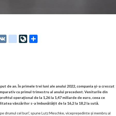
O
V
g
Li
P
t
K
o
ve
ar
o
o
Jo
ta
o
gl
ur
je
.
e_
n
az
co
b
al
ă
m
o
 de an. În primele trei luni ale anului 2022, compania și-a crescut
comparativ cu primul trimestru al anului precedent. Veniturile din
o
 profitul operațional de la 1,26 la 1,47 miliarde de euro, ceea ce
k
itatea vânzărilor s-a îmbunătățit de la 16,2 la 18,2 la sută.
m
e pe drumul cel bun”, spune Lutz Meschke, vicepreședinte și membru al