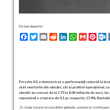
Da mai departe!
F
T
E
R
Li
W
G
Pi
ac
w
m
e
n
h
m
nt
u
e
itt
ai
d
ke
at
ai
er
l
b
er
l
di
dI
s
l
es
o
t
n
A
t
k
o
p
k
p
Porsche AG a demonstrat o performanță robustă la început
atât veniturile din vânzări, cât și profitul operațional, 
vânzări au crescut de la 7,73 la 8,04 miliarde de euro, iar
reprezintă o creștere de 4,1 și, respectiv, 17,4%. Rentabil
„În ciuda tuturor provocărilor globale, suntem în continuar