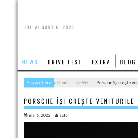
Skip
to
content
JOI, AUGUST 6, 2026
NEWS
DRIVE TEST
EXTRA
BLOG
You are here
Home
NEWS
Porsche își crește veni
PORSCHE ÎȘI CREȘTE VENITURILE
mai 6, 2022
auto