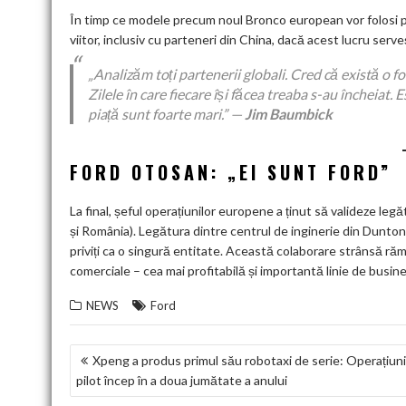
În timp ce modele precum noul Bronco european vor folosi p
viitor, inclusiv cu parteneri din China, dacă acest lucru serv
„Analizăm toți partenerii globali. Cred că există o f
Zilele în care fiecare își făcea treaba s-au încheiat
piață sunt foarte mari.” —
Jim Baumbick
FORD OTOSAN: „EI SUNT FORD”
La final, șeful operațiunilor europene a ținut să valideze le
și România). Legătura dintre centrul de inginerie din Dunton
priviți ca o singură entitate. Această colaborare strânsă răm
comerciale – cea mai profitabilă și importantă linie de busin
NEWS
Ford
NAVIGARE
Xpeng a produs primul său robotaxi de serie: Operațiuni
pilot încep în a doua jumătate a anului
ÎN