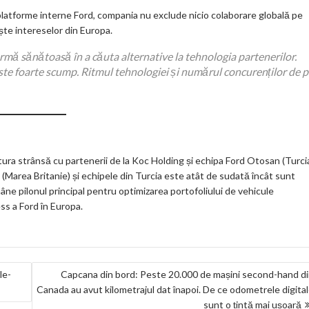
latforme interne Ford, compania nu exclude nicio colaborare globală pe
ește intereselor din Europa.
ormă sănătoasă în a căuta alternative la tehnologia partenerilor.
. Este foarte scump. Ritmul tehnologiei și numărul concurenților de 
gătura strânsă cu partenerii de la Koc Holding și echipa Ford Otosan (Turci
 (Marea Britanie) și echipele din Turcia este atât de sudată încât sunt
âne pilonul principal pentru optimizarea portofoliului de vehicule
ess a Ford în Europa.
le-
Capcana din bord: Peste 20.000 de mașini second-hand d
Canada au avut kilometrajul dat înapoi. De ce odometrele digita
sunt o țintă mai ușoară