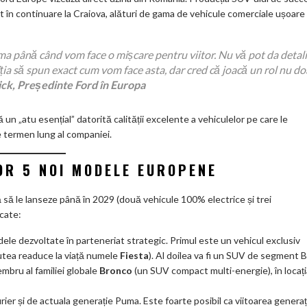
 în continuare la Craiova, alături de gama de vehicule comerciale ușoare
până când vom face o mișcare pentru viitor. Nu vă pot da detali
ția să spun exact cum vom face asta, dar cred că joacă un rol nu do
ck, Președinte Ford în Europa
n „atu esențial” datorită calității excelente a vehiculelor pe care le
e termen lung al companiei.
OR 5 NOI MODELE EUROPENE
 să le lanseze până în 2029 (două vehicule 100% electrice și trei
icate:
le dezvoltate în parteneriat strategic. Primul este un vehicul exclusiv
utea readuce la viață numele
Fiesta
). Al doilea va fi un SUV de segment B
mbru al familiei globale
Bronco
(un SUV compact multi-energie), în locați
r și de actuala generație Puma. Este foarte posibil ca viitoarea generaț