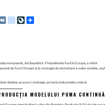
O
V
g
Li
P
t
K
o
ve
ar
o
o
Jo
ta
o
gl
ur
je
.
e_
n
az
co
b
al
ă
m
o
piața europeană, Jim Baumbick, Președintele Ford în Europa, a oferit
a (operată de Ford Otosan) și la strategia de dezvoltare a noilor modele „mul
o
k
mânia rămâne un punct strategic pe harta industrială a mărcii.
m
ar
PRODUCȚIA MODELULUI PUMA CONTINU
ks
ord Europe vizează direct uzina din România. Producția SUV-ului de succ