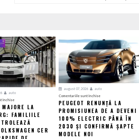
august 07, 2026
auto
26
auto
pentru
Comentariile sunt închise
pentru
t închise
PEUGEOT RENUNȚĂ LA
Peugeot
I MAJORE LA
Tensiuni
PROMISIUNEA DE A DEVENI
renunță
G: FAMILIILE
majore
la
100% ELECTRIC PÂNĂ ÎN
la
NTROLEAZĂ
promisiunea
2030 ȘI CONFIRMĂ ȘAPTE
Wolfsburg:
VOLKSWAGEN CER
de
MODELE NOI
Familiile
RAPIDE DE
a