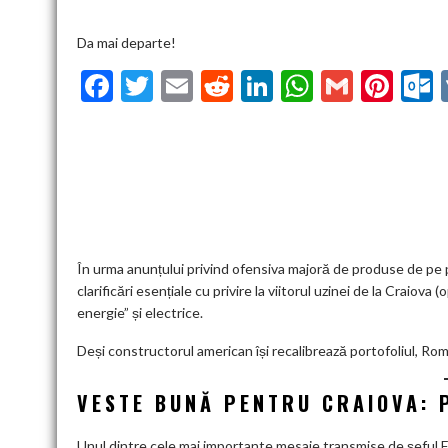
Da mai departe!
F
T
E
R
Li
W
G
Pi
ac
w
m
e
n
h
m
nt
u
e
itt
ai
d
ke
at
ai
er
l
b
er
l
di
dI
s
l
es
o
t
n
A
t
k
o
p
k
p
În urma anunțului privind ofensiva majoră de produse de pe 
clarificări esențiale cu privire la viitorul uzinei de la Craiov
energie” și electrice.
Deși constructorul american își recalibrează portofoliul, Ro
VESTE BUNĂ PENTRU CRAIOVA: 
Unul dintre cele mai importante mesaje transmise de șeful F