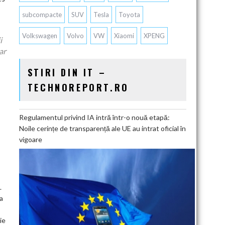
subcompacte
SUV
Tesla
Toyota
Volkswagen
Volvo
VW
Xiaomi
XPENG
i
ar
STIRI DIN IT –
TECHNOREPORT.RO
Regulamentul privind IA intră într-o nouă etapă:
Noile cerințe de transparență ale UE au intrat oficial în
vigoare
.
a
ie