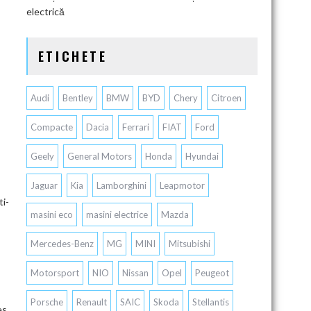
electrică
ETICHETE
Audi
Bentley
BMW
BYD
Chery
Citroen
Compacte
Dacia
Ferrari
FIAT
Ford
Geely
General Motors
Honda
Hyundai
Jaguar
Kia
Lamborghini
Leapmotor
ti-
masini eco
masini electrice
Mazda
Mercedes-Benz
MG
MINI
Mitsubishi
Motorsport
NIO
Nissan
Opel
Peugeot
Ă
Porsche
Renault
SAIC
Skoda
Stellantis
es