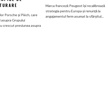
care
deveni
TURARE
Marca franceză Peugeot își recalibrează
controlează
100%
strategia pentru Europa și renunță la
Grupul
electric
ilor Porsche și Piëch, care
angajamentul ferm asumat la sfârșitul...
Volkswagen
până
l asupra Grupului
cer
în
u crescut presiunea asupra
măsuri
2030
rapide
și
de
confirmă
restructurare
șapte
modele
noi