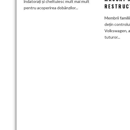
îndatorați și cheltuiesc mult mai mult
RESTRUC
furnizorii
pentru acoperirea dobânzilor...
auto
Membrii famili
germani,
dețin controlu
arată
Volkswagen, a
un
tuturor...
studiu
recent