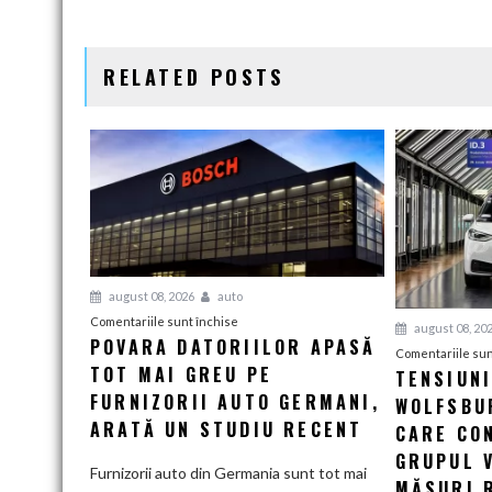
ARTICOLE
RELATED POSTS
august 08, 2026
auto
pentru
Comentariile sunt închise
august 08, 20
POVARA DATORIILOR APASĂ
Povara
Comentariile sun
TOT MAI GREU PE
datoriilor
TENSIUN
apasă
FURNIZORII AUTO GERMANI,
WOLFSBUR
tot
ARATĂ UN STUDIU RECENT
CARE CO
mai
GRUPUL 
greu
Furnizorii auto din Germania sunt tot mai
MĂSURI 
pe