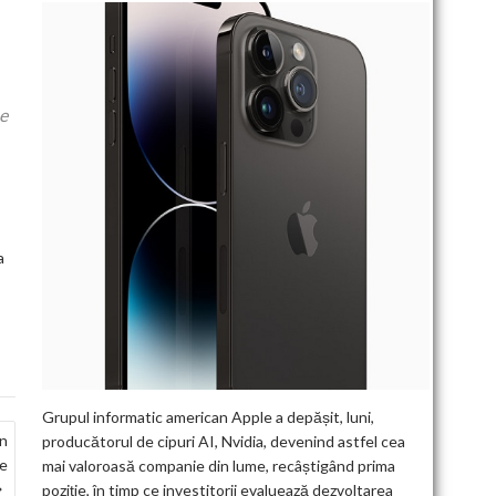
pe
a
Grupul informatic american Apple a depășit, luni,
in
producătorul de cipuri AI, Nvidia, devenind astfel cea
le
mai valoroasă companie din lume, recâștigând prima
poziție, în timp ce investitorii evaluează dezvoltarea