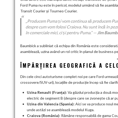
Ford Puma nu este în pericol, modelul urmând să fie asamblat
Transit Courier și Tourneo Courier.
„Producem Puma și vom continua să producem Puma 
despre cum vom folosi Craiova. Nu sunt încă în pozi
în comerciale mici, ci și pentru Puma.” —
Jim Baumbi
Baumbick a subliniat că echipa din România este considerată u
asamblează, uzina având un rol critic în planul de business p
ÎMPĂRȚIREA GEOGRAFICĂ A CEL
Din cele cinci autoturisme complet noi pe care Ford urmează
crossovere/SUV-uri), locațiile de producție încep să fie clarif
Uzina Renault (Franța):
Va găzdui producția a două mode
electric de segment B (despre care se zvonește că ar p
Uzina din Valencia (Spania):
Aici se va produce noul me
unde astăzi se asamblează modelul Kuga.
Craiova (România):
Rămâne responsabilă de gama Courie