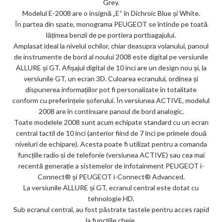
Grey.
Modelul E-2008 are o insignă „E“ în Dichroic Blue și White.
În partea din spate, monograma PEUGEOT se întinde pe toată
lățimea benzii de pe portiera portbagajului.
Amplasat ideal la nivelul ochilor, chiar deasupra volanului, panoul
de instrumente de bord al noului 2008 este digital pe versiunile
ALLURE și GT. Afișajul digital de 10 inci are un design nou și, la
versiunile GT, un ecran 3D. Culoarea ecranului, ordinea și
dispunerea informațiilor pot fi personalizate în totalitate
conform cu preferințele șoferului. În versiunea ACTIVE, modelul
2008 are în continuare panoul de bord analogic.
Toate modelele 2008 sunt acum echipate standard cu un ecran
central tactil de 10 inci (anterior fiind de 7 inci pe primele două
niveluri de echipare). Acesta poate fi utilizat pentru a comanda
funcțiile radio și de telefonie (versiunea ACTIVE) sau cea mai
recentă generație a sistemelor de infotainment PEUGEOT i-
Connect® și PEUGEOT i-Connect® Advanced.
La versiunile ALLURE și GT, ecranul central este dotat cu
tehnologie HD.
Sub ecranul central, au fost păstrate tastele pentru acces rapid
la funcțiile cheie.