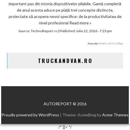
important pas din istoria dispozitivelor pliabile. Gamă completă
de anul acesta aduce pe piață trei concepte distincte,
proiectate să acopere nevoi specifice: de la productivitatea de
nivel profesional
Read more »
Source:
TechnoReport.ro
|
Published:
iulie 22, 2026 - 7:23 pm
Powered by
WordPress RSS Feed Plugin
TRUCKANDVAN.RO
AUTOREPORT © 2016
Proudly powered by WordPress
|
Theme: AcmeBlog by
Acme Themes
/* ]]> */