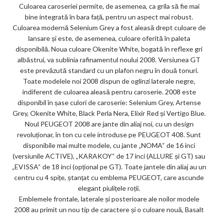
Culoarea caroseriei permite, de asemenea, ca grila să fie mai
bine integrată în bara față, pentru un aspect mai robust.
Culoarea modernă Selenium Grey a fost aleasă drept culoare de
lansare și este, de asemenea, culoare oferită în paleta
disponibilă. Noua culoare Okenite White, bogată în reflexe gri
albăstrui, va sublinia rafinamentul noului 2008. Versiunea GT
este prevăzută standard cu un plafon negru în două tonuri.
Toate modelele noi 2008 dispun de oglinzi laterale negre,
indiferent de culoarea aleasă pentru caroserie. 2008 este
disponibil în șase culori de caroserie: Selenium Grey, Artense
Grey, Okenite White, Black Perla Nera, Elixir Red și Vertigo Blue.
Noul PEUGEOT 2008 are jante din aliaj noi, cu un design
revoluționar, în ton cu cele introduse pe PEUGEOT 408. Sunt
disponibile mai multe modele, cu jante „NOMA“ de 16 inci
(versiunile ACTIVE), „KARAKOY“ de 17 inci (ALLURE și GT) sau
„EVISSA“ de 18 inci (opțional pe GT). Toate jantele din aliaj au un
centru cu 4 spițe, ștanțat cu emblema PEUGEOT, care ascunde
elegant piulițele roții.
Emblemele frontale, laterale și posterioare ale noilor modele
2008 au primit un nou tip de caractere și o culoare nouă, Basalt