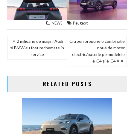
NEWS
Peugeot
NAVIGARE
2 milioane de mașini Audi
Citroën propune o combinație
și BMW au fost rechemate în
nouă de motor
ÎN
service
electric/baterie pe modelele
ARTICOLE
ë-C4 și ë-C4 X
RELATED POSTS