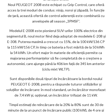
Noul PEUGEOT 2008 este echipat cu Grip Control, care oferă
acces la trei moduri de condus: nisip, noroi și zăpadă. În funcție
de țară, această ofertă de control aderență este combinată cu
anvelopele all season „3PMSF“.
Modelul E-2008 este pionierul SUV-urilor 100% electrice din
segmentul B, noul motor fiind deja adoptat de modelele E-208 și
E-308. Puterea maximă a crescut cu 15%, de la 100 kW/136 CP
la 115 kW/156 CP, în timp ce bateria a fost mărită de la 50 kWh
la 54 kWh. Un efort major în materie de eficiență permite ca
majorarea performanțelor să fie completată de o creștere a
autonomiei, care ajunge până la 406 km față de 345 km anterior
(ciclu mixt WLTP).
Sunt disponibile două tipuri de încărcătoare la bordul noului
PEUGEOT E-2008, pentru a răspunde tuturor utilizărilor și
soluțiilor de încărcare: în mod standard, un încărcător monofazat
de 7,4 kW și, opțional, un încărcător trifazat de 11 kW.
Timpii estimați de reîncărcare de la 20% la 80% sunt de 30 de
minute de la un punct de încărcare public (100 kW), de 4 ore și