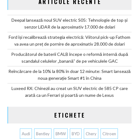
ARTICOLE RECENTE
Deepal lansează noul SUV electric S05: Tehnologie de top și
senzor LiDAR de la aproximativ 17.000 de dolari
Ford își recalibrează strategia electrică: Viitorul pick-up Fathom
va avea un preț de pornire de aproximativ 28.000 de dolari
Producătorul de baterii CALB începe o reformă internă după
scandalul celulelor „banană” de pe vehiculele GAC
Reîncărcare de la 10% la 80% în doar 12 minute: Smart lansează
noua generație Smart #1 în China
Luxeed RX: Chinezii au creat un SUV electric de 585 CP care
arată ca un Ferrari și poartă un nume de Lexus
ETICHETE
Audi
Bentley
BMW
BYD
Chery
Citroen