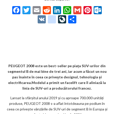
F
T
E
R
Li
W
G
Pi
O
ac
w
m
e
n
h
m
nt
ut
V
g
Li
P
e
itt
ai
d
ke
at
ai
er
lo
K
o
ve
ar
b
er
l
di
dI
s
l
es
o
o
Jo
ta
o
t
n
A
t
k.
gl
ur
je
o
p
co
e_
n
az
k
p
m
b
al
ă
o
PEUGEOT 2008 este un best-seller pe piața SUV-urilor din
segmentul B de mai bine de trei ani, iar acum a făcut un nou
o
pas înainte în ceea ce privește designul, tehnologia și
k
electrificarea.Modelul a primit un facelift care îl aliniază la
linia de SUV-uri a producătorului francez.
m
Lansat la sfârșitul anului 2019 și cu aproape 700.000 unități
ar
produse, PEUGEOT 2008 s-a aflat întotdeauna pe podium în
ks
ceea ce privește vânzările de SUV-uri de segment B în Europa și