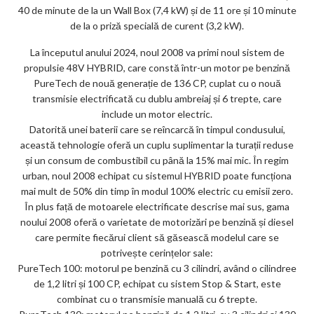
40 de minute de la un Wall Box (7,4 kW) și de 11 ore și 10 minute
de la o priză specială de curent (3,2 kW).
La începutul anului 2024, noul 2008 va primi noul sistem de
propulsie 48V HYBRID, care constă într-un motor pe benzină
PureTech de nouă generație de 136 CP, cuplat cu o nouă
transmisie electrificată cu dublu ambreiaj și 6 trepte, care
include un motor electric.
Datorită unei baterii care se reîncarcă în timpul condusului,
această tehnologie oferă un cuplu suplimentar la turații reduse
și un consum de combustibil cu până la 15% mai mic. În regim
urban, noul 2008 echipat cu sistemul HYBRID poate funcționa
mai mult de 50% din timp în modul 100% electric cu emisii zero.
În plus față de motoarele electrificate descrise mai sus, gama
noului 2008 oferă o varietate de motorizări pe benzină și diesel
care permite fiecărui client să găsească modelul care se
potrivește cerințelor sale:
PureTech 100: motorul pe benzină cu 3 cilindri, având o cilindree
de 1,2 litri și 100 CP, echipat cu sistem Stop & Start, este
combinat cu o transmisie manuală cu 6 trepte.