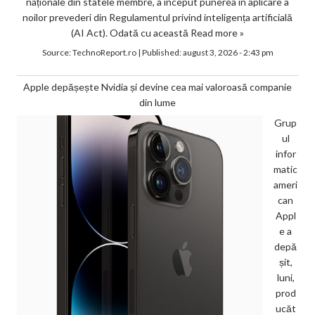
naționale din statele membre, a început punerea în aplicare a
noilor prevederi din Regulamentul privind inteligența artificială
(AI Act). Odată cu această
Read more »
Source:
TechnoReport.ro
|
Published:
august 3, 2026 - 2:43 pm
Apple depășește Nvidia și devine cea mai valoroasă companie
din lume
Grup
ul
infor
matic
ameri
can
Appl
e a
depă
șit,
luni,
prod
ucăt