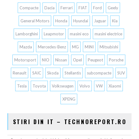
Compacte
Dacia
Ferrari
FIAT
Ford
Geely
General Motors
Honda
Hyundai
Jaguar
Kia
Lamborghini
Leapmotor
masini eco
masini electrice
Mazda
Mercedes-Benz
MG
MINI
Mitsubishi
Motorsport
NIO
Nissan
Opel
Peugeot
Porsche
Renault
SAIC
Skoda
Stellantis
subcompacte
SUV
Tesla
Toyota
Volkswagen
Volvo
VW
Xiaomi
XPENG
STIRI DIN IT – TECHNOREPORT.RO