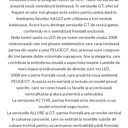
această nouă semnătură luminoasă. În versiunile GT, efectul
frapant al celor trei gheare este extins pentru prima dată în
iluminarea farurilor full LED prin utilizarea a trei module
luminoase. Acest lucru distinge versiunile GT de restul gamei,
conferindu-le o semnătură frontală exclusivă.
Noile lumini spate cu LED de pe toate versiunile noului 2008
redesenează cele trei gheare emblematice care caracterizează
partea din spate a unui PEUGEOT. Aici, acestea sunt compuse
din trei lamele duble orizontale suprapuse, fine și elegante, care
contribuie la extinderea vizuală a aspectului mașinii. Luminile de
mers înapoi și indicatoarele de direcție sunt tot LED.
2008 are o parte frontală nouă, care prezintă noua emblemă
PEUGEOT. Aceasta este mai lată și include un model lateral
specific, care se conectează cu farurile și accentuează
verticalitatea și alura puternică a vehiculului.
La versiunea ACTIVE, partea frontală este decorată cu un
model orizontal negru lucios.
La versiunile ALLURE și GT, partea frontală are un model vertical
în culoarea caroseriei, care se extinde la inserțiile subtile de
culoare închisă pentru accentuarea verticalității părții frontale.