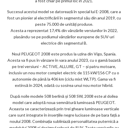
a fost chiar pe primul loc în 2021.
Succesul acestui model se datorează în special lui E-2008, care a
fost un pionier al electrificării în segmentul său din anul 2019, cu
peste 75.000 de unități produse.
Acesta a reprezentat 17,4% din vânzările versiunilor în 2022,
plasându-se pe podiumul vânzărilor europene de SUV-uri
electrice din segmentul B.
Noul PEUGEOT 2008 este produs la uzina din Vigo, Spania.
Acesta va fi pus în vânzare în vara anului 2023, cu o gamă bazată
pe trei versiuni – ACTIVE, ALLURE, GT – și patru motoare,
inclusiv un nou motor complet electric de 115 kW/156 CP cu o
autonomie de până la 406 km (ciclu mixt WLTP). Gama va fi
extinsă în 2024, odată cu sosirea unui nou motor hibrid.
După noile modele 508 berlină și 508 SW, 2008 este al doilea
model care adoptă noua semnătură luminoasă PEUGEOT.
Aceasta se caracterizează prin trei gheare luminoase verticale
care sunt integrate în inserțiile negre lucioase de pe bara față a
noului 2008. Combinația subliniază personalitatea puternică a
modelului 2008 și designul robust de SUV. Toate versiunile au