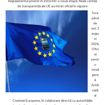
Regulamentul privind IA intră într-o nouă etapă: Noile cerințe
de transparență ale UE au intrat oficial în vigoare
Înce
pând
de
ieri, 2
augu
st
2026,
Ofici
ul
pentr
u
Inteli
genț
ă
Artifi
cială
al
Comisiei Europene, în colaborare directă cu autoritățile