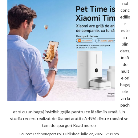
nul
conc
ediilo
r
este
în
plin
dans,
însă
de
mult
e ori
bagaj
ele
vin la
pach
et și cu un bagaj invizibil: grijile pentru ce lăsăm în urmă. Un
studiu recent realizat de Xiaomi arată că 49% dintre români se
tem de spargeri
Read more »
Source:
TechnoReport.ro
|
Published:
iulie 22, 2026 - 7:31 pm