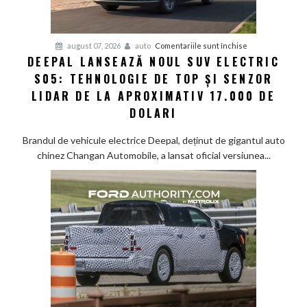
pentru
august 07, 2026
auto
Comentariile sunt închise
DEEPAL LANSEAZĂ NOUL SUV ELECTRIC
Deepal
S05: TEHNOLOGIE DE TOP ȘI SENZOR
lansează
noul
LIDAR DE LA APROXIMATIV 17.000 DE
SUV
DOLARI
electric
S05:
Brandul de vehicule electrice Deepal, deținut de gigantul auto
Tehnologie
chinez Changan Automobile, a lansat oficial versiunea...
de
top
și
senzor
LiDAR
de
la
aproximativ
17.000
de