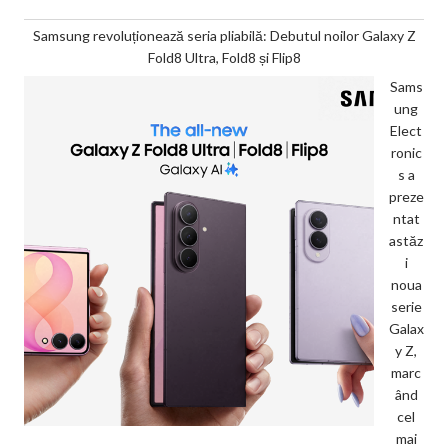
Samsung revoluționează seria pliabilă: Debutul noilor Galaxy Z
Fold8 Ultra, Fold8 și Flip8
Sams
ung
Elect
ronic
s a
preze
ntat
astăz
i
noua
serie
Galax
y Z,
marc
ând
cel
mai