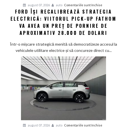
dolari
pentru
august 07, 2026
auto
Comentariile sunt închise
FORD ÎȘI RECALIBREAZĂ STRATEGIA
Ford
ELECTRICĂ: VIITORUL PICK-UP FATHOM
își
recalibrează
VA AVEA UN PREȚ DE PORNIRE DE
strategia
APROXIMATIV 28.000 DE DOLARI
electrică:
Viitorul
Într-o mișcare strategică menită să democratizeze accesul la
pick-
vehiculele utilitare electrice și să concureze direct cu...
up
Fathom
va
avea
un
preț
de
pornire
de
aproximativ
28.000
de
pentru
august 07, 2026
auto
Comentariile sunt închise