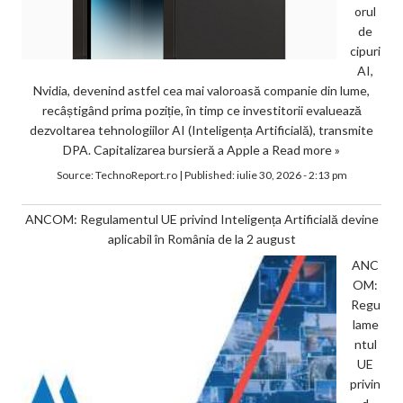
orul
de
cipuri
AI,
Nvidia, devenind astfel cea mai valoroasă companie din lume,
recâștigând prima poziție, în timp ce investitorii evaluează
dezvoltarea tehnologiilor AI (Inteligența Artificială), transmite
DPA. Capitalizarea bursieră a Apple a
Read more »
Source:
TechnoReport.ro
|
Published:
iulie 30, 2026 - 2:13 pm
ANCOM: Regulamentul UE privind Inteligența Artificială devine
aplicabil în România de la 2 august
ANC
OM:
Regu
lame
ntul
UE
privin