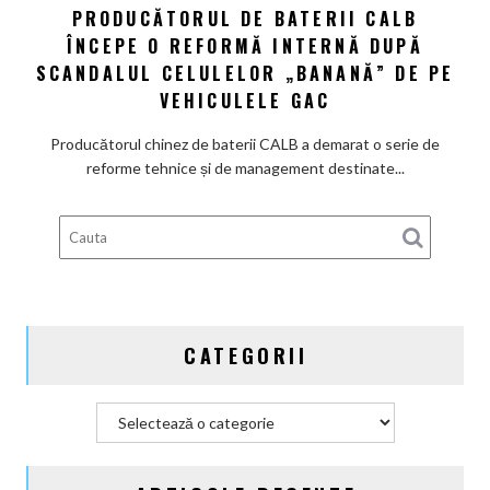
dolari
PRODUCĂTORUL DE BATERII CALB
Producătorul
ÎNCEPE O REFORMĂ INTERNĂ DUPĂ
de
baterii
SCANDALUL CELULELOR „BANANĂ” DE PE
CALB
VEHICULELE GAC
începe
o
Producătorul chinez de baterii CALB a demarat o serie de
reformă
reforme tehnice și de management destinate...
internă
după
scandalul
celulelor
„banană”
de
pe
CATEGORII
vehiculele
GAC
Categorii