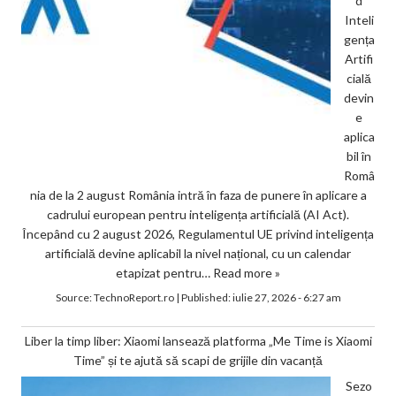
d
Inteli
gența
Artifi
cială
devin
e
aplica
bil în
Româ
nia de la 2 august România intră în faza de punere în aplicare a
cadrului european pentru inteligența artificială (AI Act).
Începând cu 2 august 2026, Regulamentul UE privind inteligența
artificială devine aplicabil la nivel național, cu un calendar
etapizat pentru…
Read more »
Source:
TechnoReport.ro
|
Published:
iulie 27, 2026 - 6:27 am
Liber la timp liber: Xiaomi lansează platforma „Me Time is Xiaomi
Time” și te ajută să scapi de grijile din vacanță
Sezo