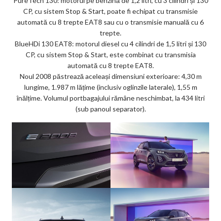
PureTech 130: motorul pe benzină de 1,2 litri, cu 3 cilindri și 130
CP, cu sistem Stop & Start, poate fi echipat cu transmisie
automată cu 8 trepte EAT8 sau cu o transmisie manuală cu 6
trepte.
BlueHDi 130 EAT8: motorul diesel cu 4 cilindri de 1,5 litri și 130
CP, cu sistem Stop & Start, este combinat cu transmisia
automată cu 8 trepte EAT8.
Noul 2008 păstrează aceleași dimensiuni exterioare: 4,30 m
lungime, 1.987 m lățime (inclusiv oglinzile laterale), 1,55 m
înălțime. Volumul portbagajului rămâne neschimbat, la 434 litri
(sub panoul separator).