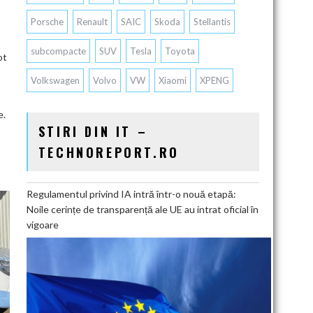
Porsche
Renault
SAIC
Skoda
Stellantis
subcompacte
SUV
Tesla
Toyota
ot
Volkswagen
Volvo
VW
Xiaomi
XPENG
e.
STIRI DIN IT –
TECHNOREPORT.RO
Regulamentul privind IA intră într-o nouă etapă:
Noile cerințe de transparență ale UE au intrat oficial în
vigoare