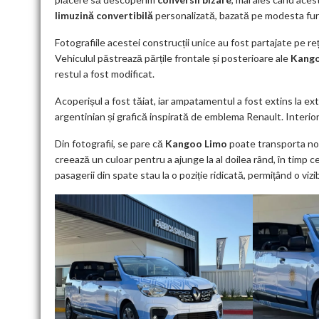
limuzină convertibilă
personalizată, bazată pe modesta f
Fotografiile acestei construcții unice au fost partajate pe r
Vehiculul păstrează părțile frontale și posterioare ale
Kango
restul a fost modificat.
Acoperișul a fost tăiat, iar ampatamentul a fost extins la ex
argentinian și grafică inspirată de emblema Renault. Interio
Din fotografii, se pare că
Kangoo Limo
poate transporta nou
creează un culoar pentru a ajunge la al doilea rând, în timp ce 
pasagerii din spate stau la o poziție ridicată, permițând o vizi