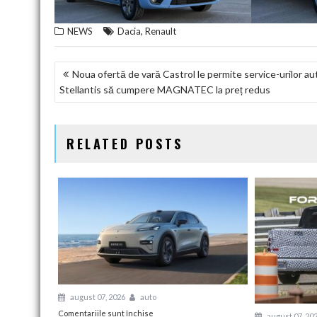
,
NEWS
Dacia
Renault
NAVIGARE
Noua ofertă de vară Castrol le permite service-urilor au
Stellantis să cumpere MAGNATEC la preț redus
ÎN
ARTICOLE
RELATED POSTS
august 07, 2026
auto
pentru
Comentariile sunt închise
august 07, 20