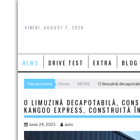
Skip
to
content
VINERI, AUGUST 7, 2026
NEWS
DRIVE TEST
EXTRA
BLOG
You are here
Home
NEWS
O limuzină decapotabi
O LIMUZINĂ DECAPOTABILĂ, CON
KANGOO EXPRESS, CONSTRUITĂ Î
iunie 24, 2025
auto