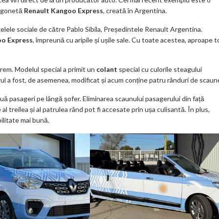
o
urgonetă
Renault Kangoo Express
, creată în Argentina.
k
ețelele sociale de către Pablo Sibila, Președintele Renault Argentina.
m
o Express
, împreună cu aripile și ușile sale. Cu toate acestea, aproape t
ar
ks
trem. Modelul special a primit un
colant
special cu culorile steagului
rul a fost, de asemenea, modificat și acum conține patru rânduri de scaun
ă pasageri pe lângă șofer. Eliminarea scaunului pasagerului din față
al treilea și al patrulea rând pot fi accesate prin ușa culisantă. În plus,
bilitate mai bună.