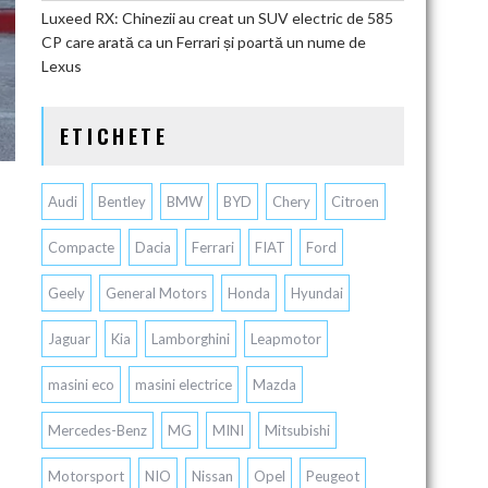
Luxeed RX: Chinezii au creat un SUV electric de 585
CP care arată ca un Ferrari și poartă un nume de
Lexus
ETICHETE
Audi
Bentley
BMW
BYD
Chery
Citroen
Compacte
Dacia
Ferrari
FIAT
Ford
Geely
General Motors
Honda
Hyundai
Jaguar
Kia
Lamborghini
Leapmotor
masini eco
masini electrice
Mazda
Mercedes-Benz
MG
MINI
Mitsubishi
Motorsport
NIO
Nissan
Opel
Peugeot