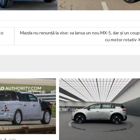
to
Mazda nu renunță la vise: va lansa un nou MX-5, dar și un cou
cu motor rotativ
26
auto