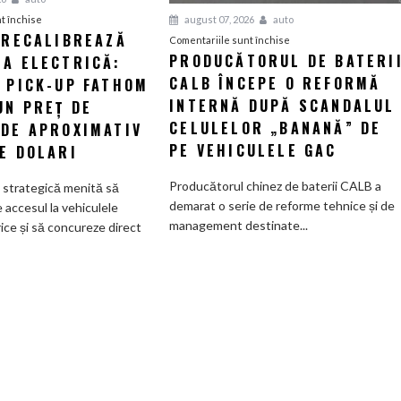
pentru
august 07, 2026
auto
t închise
 RECALIBREAZĂ
Ford
pentru
Comentariile sunt închise
PRODUCĂTORUL DE BATERI
IA ELECTRICĂ:
își
Producătorul
recalibrează
CALB ÎNCEPE O REFORMĂ
de
L PICK-UP FATHOM
strategia
baterii
INTERNĂ DUPĂ SCANDALUL
UN PREȚ DE
electrică:
CALB
CELULELOR „BANANĂ” DE
 DE APROXIMATIV
Viitorul
începe
PE VEHICULELE GAC
E DOLARI
pick-
o
up
reformă
Producătorul chinez de baterii CALB a
e strategică menită să
Fathom
internă
demarat o serie de reforme tehnice și de
accesul la vehiculele
va
după
management destinate...
rice și să concureze direct
avea
scandalul
un
celulelor
preț
„banană”
de
de
pornire
pe
de
vehiculele
aproximativ
GAC
28.000
de