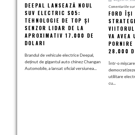
DEEPAL LANSEAZĂ NOUL
Deepal
Comentariile sun
SUV ELECTRIC S05:
lansează
FORD ÎȘI
noul
TEHNOLOGIE DE TOP ȘI
STRATEG
SUV
SENZOR LIDAR DE LA
VIITORU
electric
APROXIMATIV 17.000 DE
VA AVEA 
S05:
DOLARI
PORNIRE
Tehnologie
28.000 D
de
Brandul de vehicule electrice Deepal,
top
deținut de gigantul auto chinez Changan
Într-o mișcar
și
Automobile, a lansat oficial versiunea...
democratizeze 
senzor
utilitare elect
LiDAR
cu...
de
la
aproximativ
17.000
de
dolari