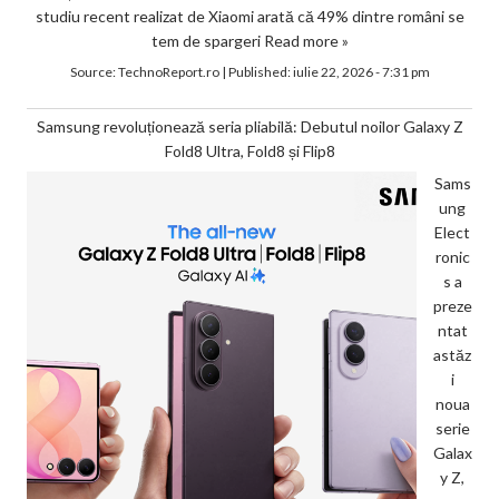
studiu recent realizat de Xiaomi arată că 49% dintre români se
tem de spargeri
Read more »
Source:
TechnoReport.ro
|
Published:
iulie 22, 2026 - 7:31 pm
Samsung revoluționează seria pliabilă: Debutul noilor Galaxy Z
Fold8 Ultra, Fold8 și Flip8
Sams
ung
Elect
ronic
s a
preze
ntat
astăz
i
noua
serie
Galax
y Z,