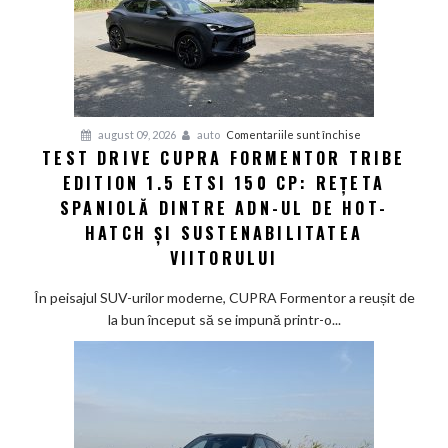
pentru
august 09, 2026
auto
Comentariile sunt închise
TEST DRIVE CUPRA FORMENTOR TRIBE
Test
EDITION 1.5 ETSI 150 CP: REȚETA
Drive
CUPRA
SPANIOLĂ DINTRE ADN-UL DE HOT-
Formentor
HATCH ȘI SUSTENABILITATEA
Tribe
VIITORULUI
Edition
1.5
În peisajul SUV-urilor moderne, CUPRA Formentor a reușit de
eTSI
la bun început să se impună printr-o...
150
CP:
Rețeta
spaniolă
dintre
ADN-