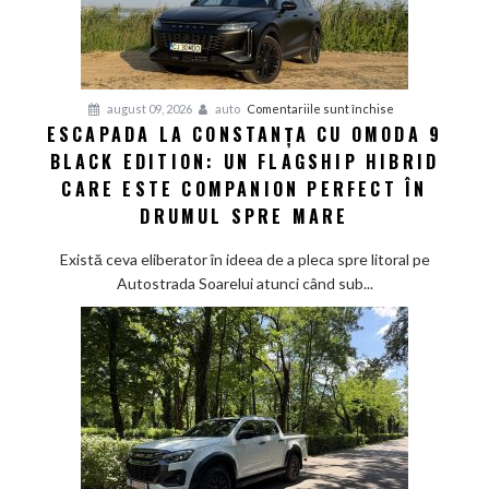
ul
de
hot-
hatch
pentru
august 09, 2026
auto
Comentariile sunt închise
și
ESCAPADA LA CONSTANȚA CU OMODA 9
Escapada
sustenabilitatea
BLACK EDITION: UN FLAGSHIP HIBRID
la
viitorului
Constanța
CARE ESTE COMPANION PERFECT ÎN
cu
DRUMUL SPRE MARE
Omoda
9
Există ceva eliberator în ideea de a pleca spre litoral pe
Black
Autostrada Soarelui atunci când sub...
Edition:
Un
flagship
hibrid
care
este
companion
perfect