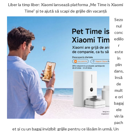
Liber la timp liber: Xiaomi lansează platforma „Me Time is Xiaomi
Time” și te ajută să scapi de grijile din vacanță
Sezo
nul
conc
ediilo
r
este
în
plin
dans,
însă
de
mult
e ori
bagaj
ele
vin la
pach
et și cu un bagaj invizibil: grijile pentru ce lăsăm în urmă. Un