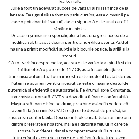
foarte mult.
ks
Juke a fost un adevărat succes de vânzări al Nissan încă de la
lansare. Designul său a fost un pariu curajos, este o mașină pe
care o poți doar iubi sau urî, dar cu siguranță este unul care îți
rămâne în minte.
De aceea și misiunea specialiștilor a fost una grea, aceea de a
modifica subtil acest design pentru a nu-i dilua esența. Astfel,
mașina a primit modificări subtile la blocurile optice, la grilă și la
stopuri.
Că tot vorbim despre motor, acesta este varianta aspirată și din
1,6 litri oferă o putere de 117 CP, asta în combinație cu
transmisia automată. Tocmai acesta este modelul testat de noi.
Putem să spunem pentru început că este o mașină destul de
puternică și eficientă pe autostradă. Pe drumul spre Constanța,
transmisia automată-CVT s-a dovedit a fi foarte confortabilă.
Mașina stă foarte bine pe drum, prea bine având în vedere că
avem în față un mini-SUV. Direcția este destul de precisă, iar
suspensia confortabilă. Deși cu un look ciudat, Juke rămâne una
dintre preferatele noastre, mai ales datorită felului în care te
scoate în evidență, dar și a comportamentului la rulare.
În interiorul excentric cu care ne-a obișnuit deja Juke, avem