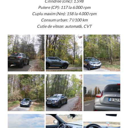
Cilindree (cmc): 1.598
Putere (CP): 117 la 6.000 rpm
Cuplu maxim (Nm): 158 la 4.000 rpm
Consum urban: 7 l/100 km
Cutie de viteze: automată, CVT