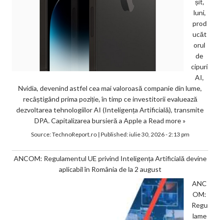
șit,
luni,
prod
ucăt
orul
de
cipuri
AI,
Nvidia, devenind astfel cea mai valoroasă companie din lume,
recâștigând prima poziție, în timp ce investitorii evaluează
dezvoltarea tehnologiilor AI (Inteligența Artificială), transmite
DPA. Capitalizarea bursieră a Apple a
Read more »
Source:
TechnoReport.ro
|
Published:
iulie 30, 2026 - 2:13 pm
ANCOM: Regulamentul UE privind Inteligența Artificială devine
aplicabil în România de la 2 august
ANC
OM:
Regu
lame