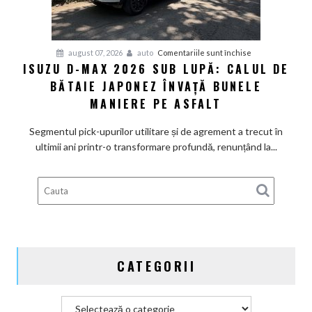
în
drumul
spre
mare
pentru
august 07, 2026
auto
Comentariile sunt închise
ISUZU D-MAX 2026 SUB LUPĂ: CALUL DE
Isuzu
BĂTAIE JAPONEZ ÎNVAȚĂ BUNELE
D-
Max
MANIERE PE ASFALT
2026
sub
Segmentul pick-upurilor utilitare și de agrement a trecut în
lupă:
ultimii ani printr-o transformare profundă, renunțând la...
Calul
de
bătaie
japonez
învață
bunele
maniere
CATEGORII
pe
asfalt
Categorii