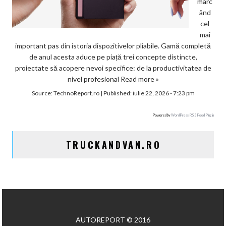
marc
ând
cel
mai
important pas din istoria dispozitivelor pliabile. Gamă completă
de anul acesta aduce pe piață trei concepte distincte,
proiectate să acopere nevoi specifice: de la productivitatea de
nivel profesional
Read more »
Source:
TechnoReport.ro
|
Published:
iulie 22, 2026 - 7:23 pm
Powered by
WordPress RSS Feed Plugin
TRUCKANDVAN.RO
AUTOREPORT © 2016