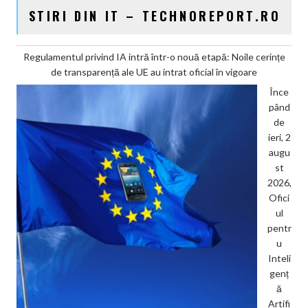
STIRI DIN IT – TECHNOREPORT.RO
Regulamentul privind IA intră într-o nouă etapă: Noile cerințe
de transparență ale UE au intrat oficial în vigoare
Înce
pând
de
ieri, 2
augu
st
2026,
Ofici
ul
pentr
u
Inteli
genț
ă
Artifi