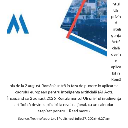
ntul
UE
privin
d
Inteli
gența
Artifi
cială
devin
e
aplica
bil în
Româ
nia de la 2 august România intră în faza de punere în aplicare a
cadrului european pentru inteligența artificială (AI Act).
Începând cu 2 august 2026, Regulamentul UE privind inteligența
artificială devine aplicabil la nivel național, cu un calendar
etapizat pentru…
Read more »
Source:
TechnoReport.ro
|
Published:
iulie 27, 2026 - 6:27 am