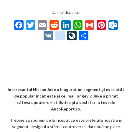
Da mai departe!
F
T
E
R
Li
W
G
Pi
O
ac
w
m
e
n
h
m
nt
ut
V
g
Li
P
e
itt
ai
d
ke
at
ai
er
lo
K
o
ve
ar
b
er
l
di
dI
s
l
es
o
o
Jo
ta
o
t
n
A
t
k.
gl
ur
je
o
p
co
e_
n
az
k
p
m
b
al
ă
o
Interesantul Nissan Juke a inagurat un segment și este atât
de popular încât este și cel mai longeviv. Juke a primit
o
câteva update-uri stilistice și a sosit iar la testele
k
AutoReport.ro.
m
Trebuie să spunem de la început că este preferata noastră în
segment, designul a stârnit controverse, dar nouă ne place
ar