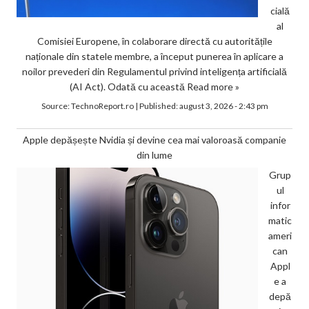
cială
al
Comisiei Europene, în colaborare directă cu autoritățile
naționale din statele membre, a început punerea în aplicare a
noilor prevederi din Regulamentul privind inteligența artificială
(AI Act). Odată cu această
Read more »
Source:
TechnoReport.ro
|
Published:
august 3, 2026 - 2:43 pm
Apple depășește Nvidia și devine cea mai valoroasă companie
din lume
Grup
ul
infor
matic
ameri
can
Appl
e a
depă