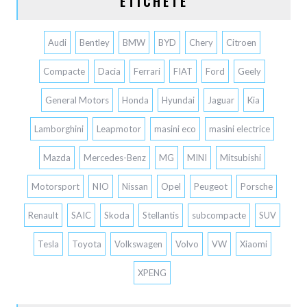
ETICHETE
Audi
Bentley
BMW
BYD
Chery
Citroen
Compacte
Dacia
Ferrari
FIAT
Ford
Geely
General Motors
Honda
Hyundai
Jaguar
Kia
Lamborghini
Leapmotor
masini eco
masini electrice
Mazda
Mercedes-Benz
MG
MINI
Mitsubishi
Motorsport
NIO
Nissan
Opel
Peugeot
Porsche
Renault
SAIC
Skoda
Stellantis
subcompacte
SUV
Tesla
Toyota
Volkswagen
Volvo
VW
Xiaomi
XPENG