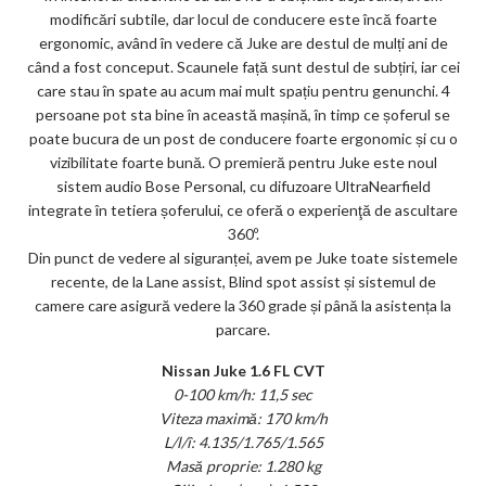
modificări subtile, dar locul de conducere este încă foarte
ergonomic, având în vedere că Juke are destul de mulți ani de
când a fost conceput. Scaunele față sunt destul de subțiri, iar cei
care stau în spate au acum mai mult spațiu pentru genunchi. 4
persoane pot sta bine în această mașină, în timp ce șoferul se
poate bucura de un post de conducere foarte ergonomic și cu o
vizibilitate foarte bună. O premieră pentru Juke este noul
sistem audio Bose Personal, cu difuzoare UltraNearfield
integrate în tetiera șoferului, ce oferă o experienţă de ascultare
360º.
Din punct de vedere al siguranței, avem pe Juke toate sistemele
recente, de la Lane assist, Blind spot assist și sistemul de
camere care asigură vedere la 360 grade și până la asistența la
parcare.
Nissan Juke 1.6 FL CVT
0-100 km/h: 11,5 sec
Viteza maximă: 170 km/h
L/l/î: 4.135/1.765/1.565
Masă proprie: 1.280 kg