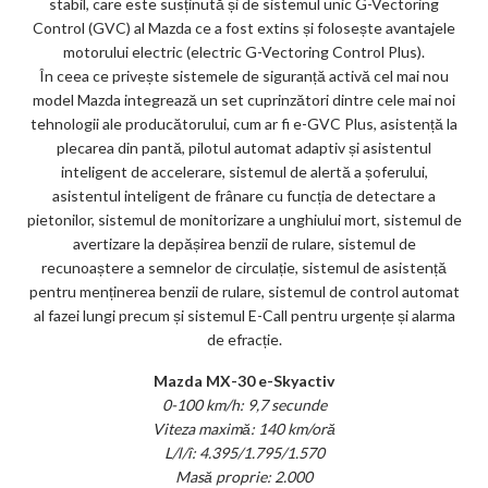
stabil, care este susținută și de sistemul unic G-Vectoring
Control (GVC) al Mazda ce a fost extins și folosește avantajele
motorului electric (electric G-Vectoring Control Plus).
În ceea ce privește sistemele de siguranță activă cel mai nou
model Mazda integrează un set cuprinzători dintre cele mai noi
tehnologii ale producătorului, cum ar fi e-GVC Plus, asistență la
plecarea din pantă, pilotul automat adaptiv și asistentul
inteligent de accelerare, sistemul de alertă a șoferului,
asistentul inteligent de frânare cu funcția de detectare a
pietonilor, sistemul de monitorizare a unghiului mort, sistemul de
avertizare la depășirea benzii de rulare, sistemul de
recunoaștere a semnelor de circulație, sistemul de asistență
pentru menținerea benzii de rulare, sistemul de control automat
al fazei lungi precum și sistemul E-Call pentru urgențe și alarma
de efracție.
Mazda MX-30 e-Skyactiv
0-100 km/h: 9,7 secunde
Viteza maximă: 140 km/oră
L/l/î: 4.395/1.795/1.570
Masă proprie: 2.000