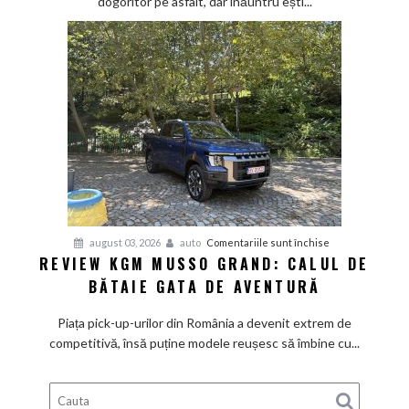
dogoritor pe asfalt, dar înăuntru ești...
vacanța
mică
cu
aer
de
Mediterana
pentru
august 03, 2026
auto
Comentariile sunt închise
REVIEW KGM MUSSO GRAND: CALUL DE
Review
BĂTAIE GATA DE AVENTURĂ
KGM
Musso
Piața pick-up-urilor din România a devenit extrem de
Grand:
competitivă, însă puține modele reușesc să îmbine cu...
Calul
de
bătaie
gata