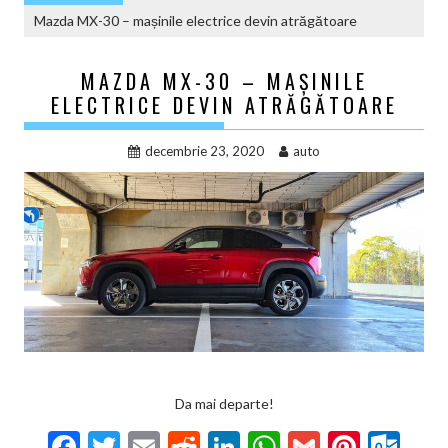
Mazda MX-30 – mașinile electrice devin atrăgătoare
MAZDA MX-30 – MAȘINILE
ELECTRICE DEVIN ATRĂGĂTOARE
decembrie 23, 2020
auto
Da mai departe!
F
T
E
R
Li
W
G
Pi
O