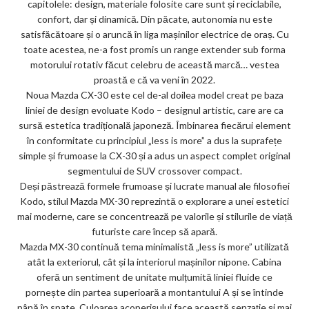
capitolele: design, materiale folosite care sunt și reciclabile,
confort, dar și dinamică. Din păcate, autonomia nu este
satisfăcătoare și o aruncă în liga mașinilor electrice de oraș. Cu
toate acestea, ne-a fost promis un range extender sub forma
motorului rotativ făcut celebru de această marcă… vestea
proastă e că va veni în 2022.
Noua Mazda CX-30 este cel de-al doilea model creat pe baza
liniei de design evoluate Kodo – designul artistic, care are ca
sursă estetica tradițională japoneză. Îmbinarea fiecărui element
în conformitate cu principiul „less is more” a dus la suprafețe
simple și frumoase la CX-30 și a adus un aspect complet original
segmentului de SUV crossover compact.
Deși păstrează formele frumoase și lucrate manual ale filosofiei
Kodo, stilul Mazda MX-30 reprezintă o explorare a unei estetici
mai moderne, care se concentrează pe valorile și stilurile de viață
futuriste care încep să apară.
Mazda MX-30 continuă tema minimalistă „less is more” utilizată
atât la exteriorul, cât și la interiorul mașinilor nipone. Cabina
oferă un sentiment de unitate mulțumită liniei fluide ce
pornește din partea superioară a montantului A și se întinde
până în spate. Culoarea acoperișului face această senzație și mai