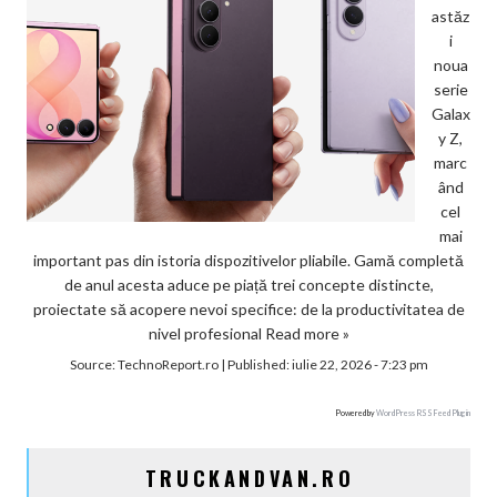
astăz
i
noua
serie
Galax
y Z,
marc
ând
cel
mai
important pas din istoria dispozitivelor pliabile. Gamă completă
de anul acesta aduce pe piață trei concepte distincte,
proiectate să acopere nevoi specifice: de la productivitatea de
nivel profesional
Read more »
Source:
TechnoReport.ro
|
Published:
iulie 22, 2026 - 7:23 pm
Powered by
WordPress RSS Feed Plugin
TRUCKANDVAN.RO