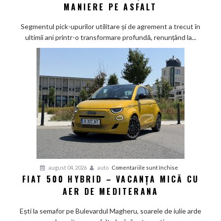
Max
MANIERE PE ASFALT
2026
sub
Segmentul pick-upurilor utilitare și de agrement a trecut în
lupă:
ultimii ani printr-o transformare profundă, renunțând la...
Calul
de
bătaie
japonez
învață
bunele
maniere
pe
asfalt
pentru
august 04, 2026
auto
Comentariile sunt închise
FIAT 500 HYBRID – VACANȚA MICĂ CU
Fiat
AER DE MEDITERANA
500
Hybrid
Ești la semafor pe Bulevardul Magheru, soarele de iulie arde
–