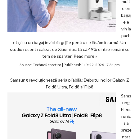
mult
e ori
bagaj
ele
vin la
pach
et și cu un bagaj invizibil: grijile pentru ce lăsăm în urmă. Un
studiu recent realizat de Xiaomi arată că 49% dintre români se
tem de spargeri
Read more »
Source:
TechnoReport.ro
|
Published:
iulie 22, 2026 - 7:31 pm
Samsung revoluționează seria pliabilă: Debutul noilor Galaxy Z
Fold8 Ultra, Fold8 și Flip8
Sams
ung
Elect
ronic
s a
preze
ntat