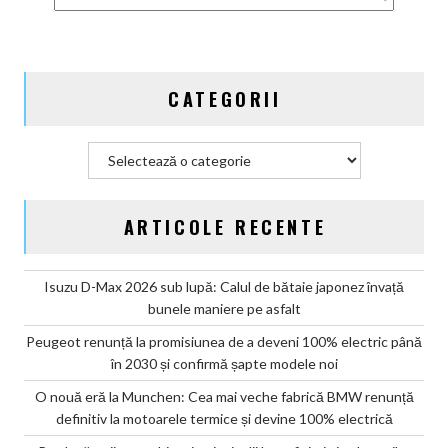
de
aventură
CATEGORII
Categorii
ARTICOLE RECENTE
Isuzu D-Max 2026 sub lupă: Calul de bătaie japonez învață
bunele maniere pe asfalt
Peugeot renunță la promisiunea de a deveni 100% electric până
în 2030 și confirmă șapte modele noi
O nouă eră la Munchen: Cea mai veche fabrică BMW renunță
definitiv la motoarele termice și devine 100% electrică