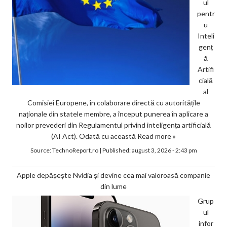
ul
pentr
u
Inteli
genț
ă
Artifi
cială
al
Comisiei Europene, în colaborare directă cu autoritățile
naționale din statele membre, a început punerea în aplicare a
noilor prevederi din Regulamentul privind inteligența artificială
(AI Act). Odată cu această
Read more »
Source:
TechnoReport.ro
|
Published:
august 3, 2026 - 2:43 pm
Apple depășește Nvidia și devine cea mai valoroasă companie
din lume
Grup
ul
infor