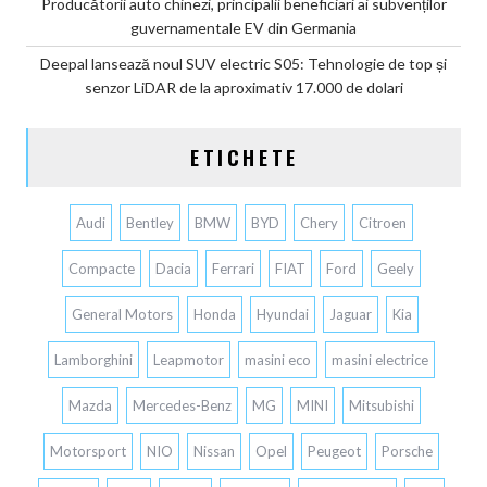
Producătorii auto chinezi, principalii beneficiari ai subvenților
guvernamentale EV din Germania
Deepal lansează noul SUV electric S05: Tehnologie de top și
senzor LiDAR de la aproximativ 17.000 de dolari
ETICHETE
Audi
Bentley
BMW
BYD
Chery
Citroen
Compacte
Dacia
Ferrari
FIAT
Ford
Geely
General Motors
Honda
Hyundai
Jaguar
Kia
Lamborghini
Leapmotor
masini eco
masini electrice
Mazda
Mercedes-Benz
MG
MINI
Mitsubishi
Motorsport
NIO
Nissan
Opel
Peugeot
Porsche