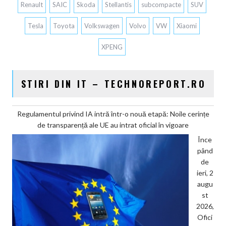
Renault
SAIC
Skoda
Stellantis
subcompacte
SUV
Tesla
Toyota
Volkswagen
Volvo
VW
Xiaomi
XPENG
STIRI DIN IT – TECHNOREPORT.RO
Regulamentul privind IA intră într-o nouă etapă: Noile cerințe
de transparență ale UE au intrat oficial în vigoare
Înce
pând
de
ieri, 2
augu
st
2026,
Ofici