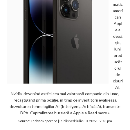
matic
ameri
can
Appl
e a
depă
șit,
luni,
prod
ucăt
orul
de
cipuri
AI,
Nvidia, devenind astfel cea mai valoroasă companie din lume,
recâștigând prima poziție, în timp ce investitorii evaluează
dezvoltarea tehnologiilor AI (Inteligența Artificială), transmite
DPA. Capitalizarea bursieră a Apple a
Read more »
Source:
TechnoReport.ro
|
Published:
iulie 30, 2026 - 2:13 pm