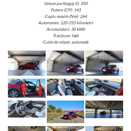
Volum portbagaj (l): 350
Putere (CP): 143
Cuplu maxim (Nm): 264
Autonomie: 120-255 kilometri
Acumulatori: 30 kWh
Tracțiune: față
Cutie de viteze: automată