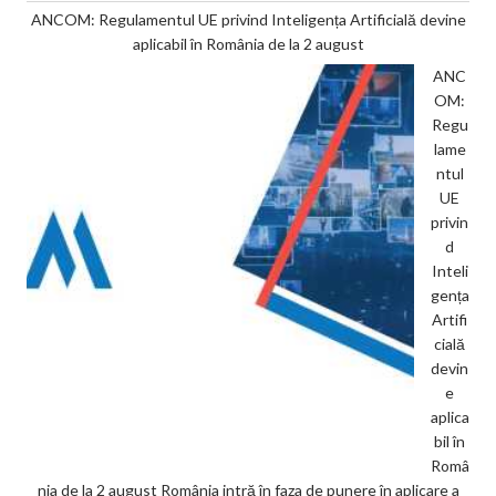
ANCOM: Regulamentul UE privind Inteligența Artificială devine
aplicabil în România de la 2 august
ANC
OM:
Regu
lame
ntul
UE
privin
d
Inteli
gența
Artifi
cială
devin
e
aplica
bil în
Româ
nia de la 2 august România intră în faza de punere în aplicare a