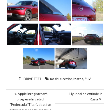
,
,
DRIVE TEST
masini electrice
Mazda
SUV
NAVIGARE
Apple înregistrează
Hyundai se extinde în
progrese în cadrul
Rusia
ÎN
”Proiectului Titan”, destinat
ARTICOLE
tehnologiei pentru maşinile