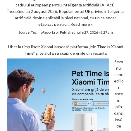
cadrului european pentru inteligența artificială (AI Act).
Începând cu 2 august 2026, Regulamentul UE privind inteligența
artificială devine aplicabil la nivel național, cu un calendar
etapizat pentru…
Read more »
Source:
TechnoReport.ro
|
Published:
iulie 27, 2026 - 6:27 am
Liber la timp liber: Xiaomi lansează platforma „Me Time is Xiaomi
Time” și te ajută să scapi de grijile din vacanță
Sezo
nul
conc
ediilo
r
este
în
plin
dans,
însă
de