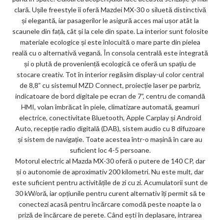
clară. Ușile freestyle îi oferă Mazdei MX-30 o siluetă distinctivă
și elegantă, iar pasagerilor le asigură acces mai ușor atât la
scaunele din față, cât și la cele din spate. La interior sunt folosite
materiale ecologice și este înlocuită o mare parte din pielea
reală cu o alternativă vegană. În consola centrală este integrată
și o plută de proveniență ecologică ce oferă un spațiu de
stocare creativ. Tot în interior regăsim display-ul color central
de 8,8” cu sistemul MZD Connect, proiecție laser pe parbriz,
indicatoare de bord digitale pe ecran de 7”, centru de comandă
HMI, volan îmbrăcat în piele, climatizare automată, geamuri
electrice, conectivitate Bluetooth, Apple Carplay și Android
Auto, recepție radio digitală (DAB), sistem audio cu 8 difuzoare
și sistem de navigație. Toate acestea într-o mașină în care au
suficient loc 4-5 persoane.
Motorul electric al Mazda MX-30 oferă o putere de 140 CP, dar
și o autonomie de aproximativ 200 kilometri. Nu este mult, dar
este suficient pentru activitățile de zi cu zi. Acumulatorii sunt de
30 kW/oră, iar opțiunile pentru curent alternativ îți permit să te
conectezi acasă pentru încărcare comodă peste noapte la o
priză de încărcare de perete. Când ești în deplasare, intrarea