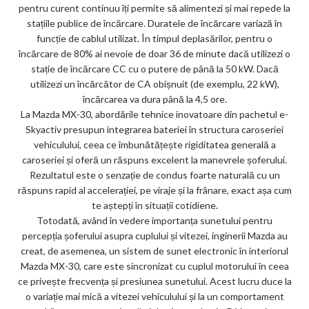
pentru curent continuu îți permite să alimentezi și mai repede la
stațiile publice de încărcare. Duratele de încărcare variază în
funcție de cablul utilizat. În timpul deplasărilor, pentru o
încărcare de 80% ai nevoie de doar 36 de minute dacă utilizezi o
stație de încărcare CC cu o putere de până la 50 kW. Dacă
utilizezi un încărcător de CA obișnuit (de exemplu, 22 kW),
încărcarea va dura până la 4,5 ore.
La Mazda MX-30, abordările tehnice inovatoare din pachetul e-
Skyactiv presupun integrarea bateriei în structura caroseriei
vehiculului, ceea ce îmbunătățește rigiditatea generală a
caroseriei și oferă un răspuns excelent la manevrele șoferului.
Rezultatul este o senzație de condus foarte naturală cu un
răspuns rapid al accelerației, pe viraje și la frânare, exact așa cum
te aștepți în situații cotidiene.
Totodată, având în vedere importanța sunetului pentru
percepția șoferului asupra cuplului și vitezei, inginerii Mazda au
creat, de asemenea, un sistem de sunet electronic în interiorul
Mazda MX-30, care este sincronizat cu cuplul motorului în ceea
ce privește frecvența și presiunea sunetului. Acest lucru duce la
o variație mai mică a vitezei vehiculului și la un comportament