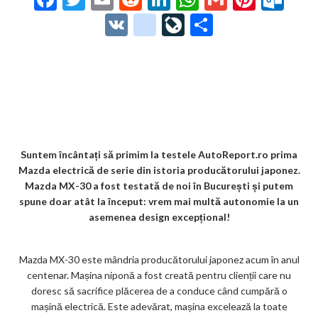
ac
w
m
e
n
h
m
nt
ut
V
g
Li
P
e
itt
ai
d
ke
at
ai
er
lo
K
o
ve
ar
b
er
l
di
dI
s
l
es
o
o
Jo
ta
o
t
n
A
t
k.
gl
ur
je
o
p
co
e_
n
az
k
p
m
b
al
ă
o
Suntem încântați să primim la testele AutoReport.ro prima
Mazda electrică de serie din istoria producătorului japonez.
o
Mazda MX-30 a fost testată de noi în București și putem
k
spune doar atât la început: vrem mai multă autonomie la un
asemenea design excepțional!
m
ar
Mazda MX-30 este mândria producătorului japonez acum în anul
ks
centenar. Mașina niponă a fost creată pentru clienții care nu
doresc să sacrifice plăcerea de a conduce când cumpără o
mașină electrică. Este adevărat, mașina excelează la toate