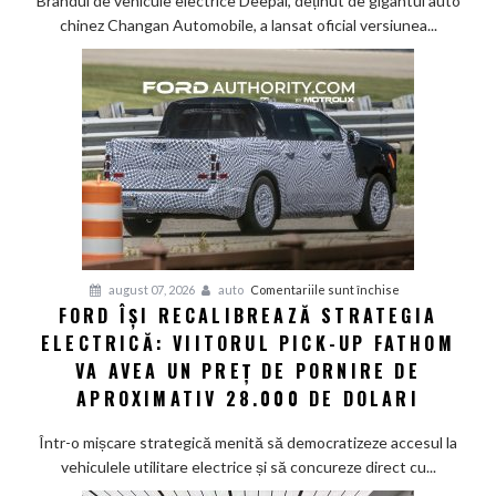
Brandul de vehicule electrice Deepal, deținut de gigantul auto
Tehnologie
chinez Changan Automobile, a lansat oficial versiunea...
de
top
și
senzor
LiDAR
de
la
aproximativ
17.000
de
dolari
pentru
august 07, 2026
auto
Comentariile sunt închise
FORD ÎȘI RECALIBREAZĂ STRATEGIA
Ford
ELECTRICĂ: VIITORUL PICK-UP FATHOM
își
recalibrează
VA AVEA UN PREȚ DE PORNIRE DE
strategia
APROXIMATIV 28.000 DE DOLARI
electrică:
Viitorul
Într-o mișcare strategică menită să democratizeze accesul la
pick-
vehiculele utilitare electrice și să concureze direct cu...
up