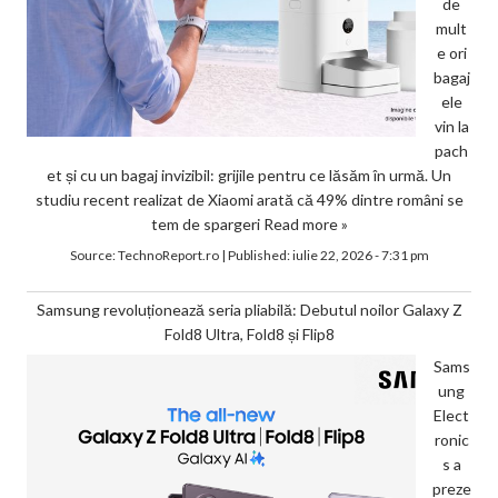
de
mult
e ori
bagaj
ele
vin la
pach
et și cu un bagaj invizibil: grijile pentru ce lăsăm în urmă. Un
studiu recent realizat de Xiaomi arată că 49% dintre români se
tem de spargeri
Read more »
Source:
TechnoReport.ro
|
Published:
iulie 22, 2026 - 7:31 pm
Samsung revoluționează seria pliabilă: Debutul noilor Galaxy Z
Fold8 Ultra, Fold8 și Flip8
Sams
ung
Elect
ronic
s a
preze