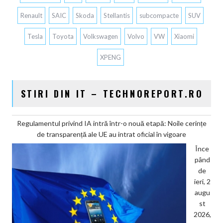
Renault
SAIC
Skoda
Stellantis
subcompacte
SUV
Tesla
Toyota
Volkswagen
Volvo
VW
Xiaomi
XPENG
STIRI DIN IT – TECHNOREPORT.RO
Regulamentul privind IA intră într-o nouă etapă: Noile cerințe
de transparență ale UE au intrat oficial în vigoare
Înce
pând
de
ieri, 2
augu
st
2026,