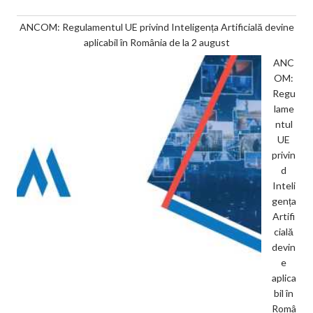
ANCOM: Regulamentul UE privind Inteligența Artificială devine
aplicabil în România de la 2 august
ANC
OM:
Regu
lame
ntul
UE
privin
d
Inteli
gența
Artifi
cială
devin
e
aplica
bil în
Româ