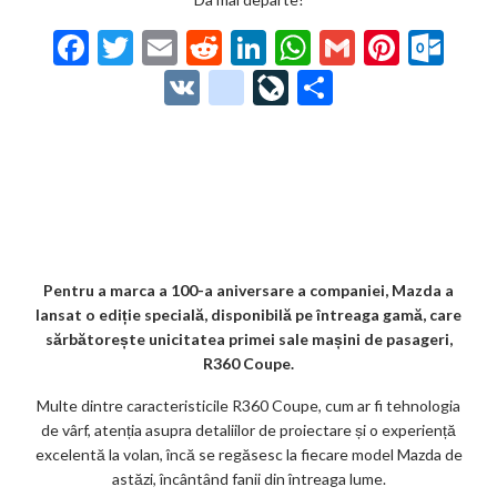
F
T
E
R
Li
W
G
Pi
O
ac
w
m
e
n
h
m
nt
ut
V
g
Li
P
e
itt
ai
d
ke
at
ai
er
lo
K
o
ve
ar
b
er
l
di
dI
s
l
es
o
o
Jo
ta
o
t
n
A
t
k.
gl
ur
je
o
p
co
e_
n
az
k
p
m
b
al
ă
o
Pentru a marca a 100-a aniversare a companiei, Mazda a
lansat o ediție specială, disponibilă pe întreaga gamă, care
o
sărbătorește unicitatea primei sale mașini de pasageri,
k
R360 Coupe.
m
Multe dintre caracteristicile R360 Coupe, cum ar fi tehnologia
de vârf, atenția asupra detaliilor de proiectare și o experiență
ar
excelentă la volan, încă se regăsesc la fiecare model Mazda de
ks
astăzi, încântând fanii din întreaga lume.