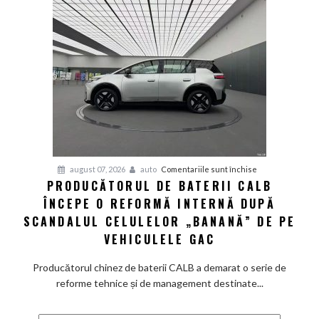
Fathom
va
avea
un
preț
de
pornire
de
aproximativ
28.000
de
pentru
august 07, 2026
auto
Comentariile sunt închise
dolari
PRODUCĂTORUL DE BATERII CALB
Producătorul
ÎNCEPE O REFORMĂ INTERNĂ DUPĂ
de
baterii
SCANDALUL CELULELOR „BANANĂ” DE PE
CALB
VEHICULELE GAC
începe
o
Producătorul chinez de baterii CALB a demarat o serie de
reformă
reforme tehnice și de management destinate...
internă
după