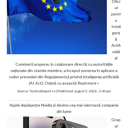
Ofici
ul
pentr
u
Inteli
genț
ă
Artifi
cială
al
Comisiei Europene, în colaborare directă cu autoritățile
naționale din statele membre, a început punerea în aplicare a
noilor prevederi din Regulamentul privind inteligența artificială
(AI Act). Odată cu această
Read more »
Source:
TechnoReport.ro
|
Published:
august 3, 2026 - 2:43 pm
Apple depășește Nvidia și devine cea mai valoroasă companie
din lume
Grup
ul