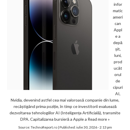
infor
matic
ameri
can
Appl
e a
depă
șit,
luni,
prod
ucăt
orul
de
cipuri
AI,
Nvidia, devenind astfel cea mai valoroasă companie din lume,
recâștigând prima poziție, în timp ce investitorii evaluează
dezvoltarea tehnologiilor AI (Inteligența Artificială), transmite
DPA. Capitalizarea bursieră a Apple a
Read more »
Source:
TechnoReport.ro
|
Published:
iulie 30, 2026 - 2:13 pm