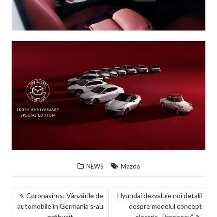
NEWS
Mazda
NAVIGARE
Coronavirus: Vânzările de
Hyundai dezvaluie noi detalii
automobile în Germania s-au
despre modelul concept
ÎN
prăbuşit
electric „Prophecy”