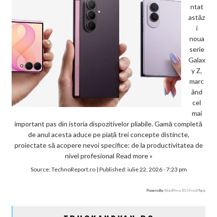
ntat
astăz
i
noua
serie
Galax
y Z,
marc
ând
cel
mai
important pas din istoria dispozitivelor pliabile. Gamă completă
de anul acesta aduce pe piață trei concepte distincte,
proiectate să acopere nevoi specifice: de la productivitatea de
nivel profesional
Read more »
Source:
TechnoReport.ro
|
Published:
iulie 22, 2026 - 7:23 pm
Powered by
WordPress RSS Feed Plugin