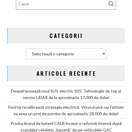
scandalul
celulelor
„banană”
de
pe
CATEGORII
vehiculele
GAC
Categorii
ARTICOLE RECENTE
Deepal lansează noul SUV electric S05: Tehnologie de top și
senzor LiDAR de la aproximativ 17.000 de dolari
Ford își recalibrează strategia electrică: Viitorul pick-up Fathom
va avea un preț de pornire de aproximativ 28.000 de dolari
Producătorul de baterii CALB începe o reformă internă după
scandalul celulelor „banană” de pe vehiculele GAC