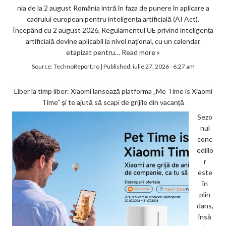
nia de la 2 august România intră în faza de punere în aplicare a
cadrului european pentru inteligența artificială (AI Act).
Începând cu 2 august 2026, Regulamentul UE privind inteligența
artificială devine aplicabil la nivel național, cu un calendar
etapizat pentru…
Read more »
Source:
TechnoReport.ro
|
Published:
iulie 27, 2026 - 6:27 am
Liber la timp liber: Xiaomi lansează platforma „Me Time is Xiaomi
Time” și te ajută să scapi de grijile din vacanță
Sezo
nul
conc
ediilo
r
este
în
plin
dans,
însă