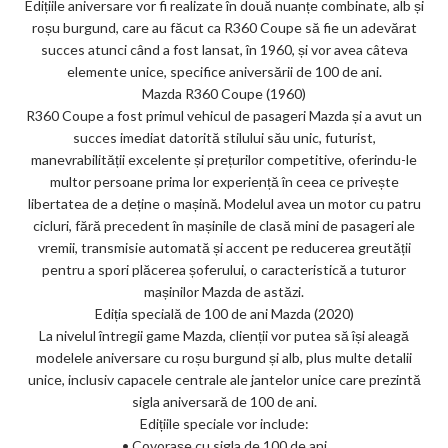
Edițiile aniversare vor fi realizate în două nuanțe combinate, alb și
roșu burgund, care au făcut ca R360 Coupe să fie un adevărat
succes atunci când a fost lansat, în 1960, și vor avea câteva
elemente unice, specifice aniversării de 100 de ani.
Mazda R360 Coupe (1960)
R360 Coupe a fost primul vehicul de pasageri Mazda și a avut un
succes imediat datorită stilului său unic, futurist,
manevrabilității excelente și prețurilor competitive, oferindu-le
multor persoane prima lor experiență în ceea ce privește
libertatea de a deține o mașină. Modelul avea un motor cu patru
cicluri, fără precedent în mașinile de clasă mini de pasageri ale
vremii, transmisie automată și accent pe reducerea greutății
pentru a spori plăcerea șoferului, o caracteristică a tuturor
mașinilor Mazda de astăzi.
Ediția specială de 100 de ani Mazda (2020)
La nivelul întregii game Mazda, clienții vor putea să își aleagă
modelele aniversare cu roșu burgund și alb, plus multe detalii
unice, inclusiv capacele centrale ale jantelor unice care prezintă
sigla aniversară de 100 de ani.
Edițiile speciale vor include:
• Covorașe cu sigla de 100 de ani