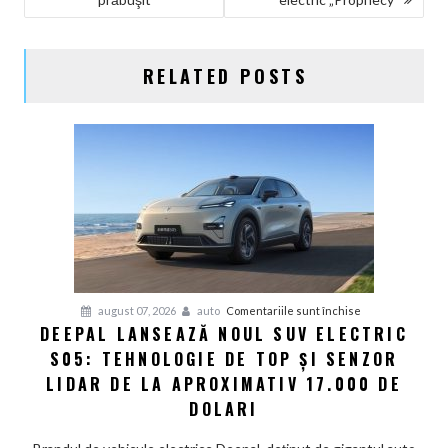
ARTICOLE
RELATED POSTS
pentru
august 07, 2026
auto
Comentariile sunt închise
DEEPAL LANSEAZĂ NOUL SUV ELECTRIC
Deepal
S05: TEHNOLOGIE DE TOP ȘI SENZOR
lansează
noul
LIDAR DE LA APROXIMATIV 17.000 DE
SUV
DOLARI
electric
S05: