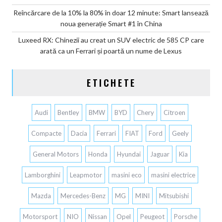
Reîncărcare de la 10% la 80% în doar 12 minute: Smart lansează
noua generație Smart #1 în China
Luxeed RX: Chinezii au creat un SUV electric de 585 CP care
arată ca un Ferrari și poartă un nume de Lexus
ETICHETE
Audi
Bentley
BMW
BYD
Chery
Citroen
Compacte
Dacia
Ferrari
FIAT
Ford
Geely
General Motors
Honda
Hyundai
Jaguar
Kia
Lamborghini
Leapmotor
masini eco
masini electrice
Mazda
Mercedes-Benz
MG
MINI
Mitsubishi
Motorsport
NIO
Nissan
Opel
Peugeot
Porsche