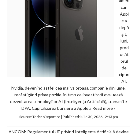
ameri
can
Appl
e a
depă
șit,
luni,
prod
ucăt
orul
de
cipuri
AI,
Nvidia, devenind astfel cea mai valoroasă companie din lume,
recâștigând prima poziție, în timp ce investitorii evaluează
dezvoltarea tehnologiilor AI (Inteligența Artificială), transmite
DPA. Capitalizarea bursieră a Apple a
Read more »
Source:
TechnoReport.ro
|
Published:
iulie 30, 2026 - 2:13 pm
ANCOM: Regulamentul UE privind Inteligența Artificială devine