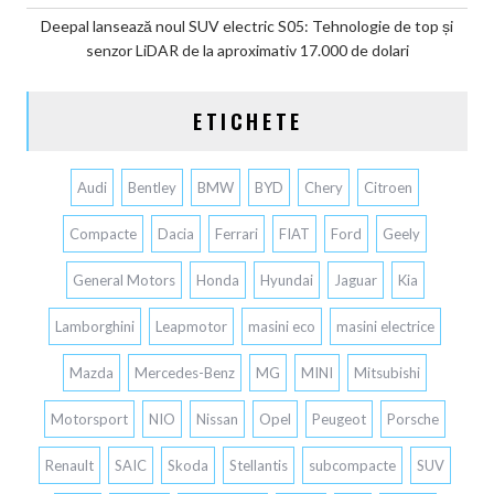
Deepal lansează noul SUV electric S05: Tehnologie de top și
senzor LiDAR de la aproximativ 17.000 de dolari
ETICHETE
Audi
Bentley
BMW
BYD
Chery
Citroen
Compacte
Dacia
Ferrari
FIAT
Ford
Geely
General Motors
Honda
Hyundai
Jaguar
Kia
Lamborghini
Leapmotor
masini eco
masini electrice
Mazda
Mercedes-Benz
MG
MINI
Mitsubishi
Motorsport
NIO
Nissan
Opel
Peugeot
Porsche
Renault
SAIC
Skoda
Stellantis
subcompacte
SUV