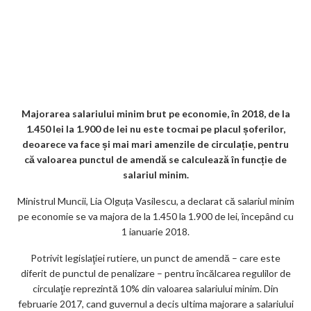
e
itt
ai
d
ke
at
ai
er
lo
K
o
ve
ar
b
er
l
di
dI
s
l
es
o
o
Jo
ta
o
t
n
A
t
k.
gl
ur
je
o
p
co
e_
n
az
k
p
m
b
al
ă
o
Majorarea salariului minim brut pe economie, în 2018, de la
1.450 lei la 1.900 de lei nu este tocmai pe placul șoferilor,
o
deoarece va face și mai mari amenzile de circulație, pentru
k
că valoarea punctul de amendă se calculează în funcție de
salariul minim.
m
Ministrul Muncii, Lia Olguța Vasilescu, a declarat că salariul minim
ar
pe economie se va majora de la 1.450 la 1.900 de lei, începând cu
ks
1 ianuarie 2018.
Potrivit legislaţiei rutiere, un punct de amendă – care este
diferit de punctul de penalizare – pentru încălcarea regulilor de
circulaţie reprezintă 10% din valoarea salariului minim. Din
februarie 2017, cand guvernul a decis ultima majorare a salariului