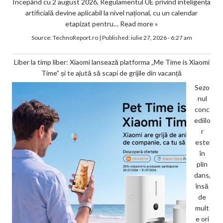
Începând cu 2 august 2026, Regulamentul UE privind inteligența
artificială devine aplicabil la nivel național, cu un calendar
etapizat pentru…
Read more »
Source:
TechnoReport.ro
|
Published:
iulie 27, 2026 - 6:27 am
Liber la timp liber: Xiaomi lansează platforma „Me Time is Xiaomi
Time” și te ajută să scapi de grijile din vacanță
Sezo
nul
conc
ediilo
r
este
în
plin
dans,
însă
de
mult
e ori