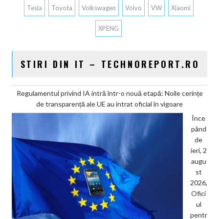
Tesla
Toyota
Volkswagen
Volvo
VW
Xiaomi
XPENG
STIRI DIN IT – TECHNOREPORT.RO
Regulamentul privind IA intră într-o nouă etapă: Noile cerințe
de transparență ale UE au intrat oficial în vigoare
Înce
pând
de
ieri, 2
augu
st
2026,
Ofici
ul
pentr