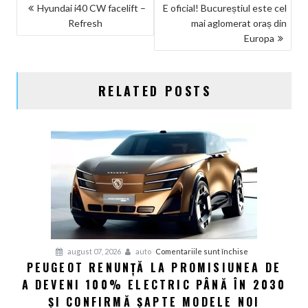
NAVIGARE
Hyundai i40 CW facelift –
E oficial! Bucureștiul este cel
Refresh
mai aglomerat oraș din
ÎN
Europa
ARTICOLE
RELATED POSTS
pentru
august 07, 2026
auto
Comentariile sunt închise
PEUGEOT RENUNȚĂ LA PROMISIUNEA DE
Peugeot
A DEVENI 100% ELECTRIC PÂNĂ ÎN 2030
renunță
la
ȘI CONFIRMĂ ȘAPTE MODELE NOI