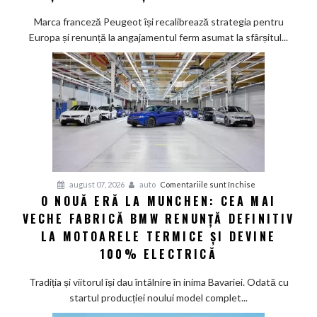
promisiunea
de
Marca franceză Peugeot își recalibrează strategia pentru
a
Europa și renunță la angajamentul ferm asumat la sfârșitul...
deveni
100%
electric
până
în
2030
și
confirmă
șapte
pentru
august 07, 2026
auto
Comentariile sunt închise
modele
O NOUĂ ERĂ LA MUNCHEN: CEA MAI
O
noi
VECHE FABRICĂ BMW RENUNȚĂ DEFINITIV
nouă
eră
LA MOTOARELE TERMICE ȘI DEVINE
la
100% ELECTRICĂ
Munchen:
Cea
Tradiția și viitorul își dau întâlnire în inima Bavariei. Odată cu
mai
startul producției noului model complet...
veche