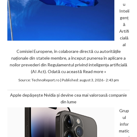
u
Inteli
genț
ă
Artifi
cială
al
Comisiei Europene, în colaborare directă cu autoritățile
naționale din statele membre, a început punerea în aplicare a
noilor prevederi din Regulamentul privind inteligența artificială
(AI Act). Odată cu această
Read more »
Source:
TechnoReport.ro
|
Published:
august 3, 2026 - 2:43 pm
Apple depășește Nvidia și devine cea mai valoroasă companie
din lume
Grup
ul
infor
matic