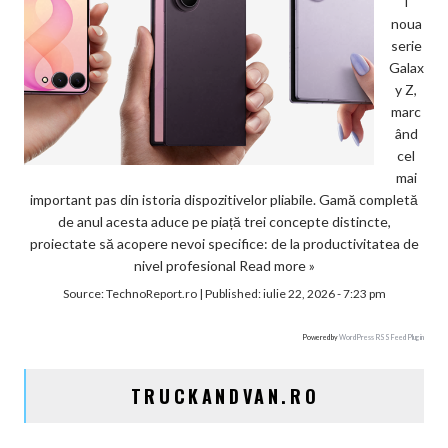
i
noua
serie
Galax
y Z,
marc
ând
cel
mai
important pas din istoria dispozitivelor pliabile. Gamă completă
de anul acesta aduce pe piață trei concepte distincte,
proiectate să acopere nevoi specifice: de la productivitatea de
nivel profesional
Read more »
Source:
TechnoReport.ro
|
Published:
iulie 22, 2026 - 7:23 pm
Powered by
WordPress RSS Feed Plugin
TRUCKANDVAN.RO