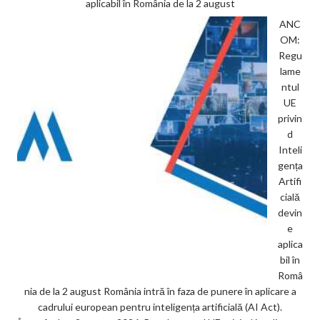
aplicabil în România de la 2 august
ANC
OM:
Regu
lame
ntul
UE
privin
d
Inteli
gența
Artifi
cială
devin
e
aplica
bil în
Româ
nia de la 2 august România intră în faza de punere în aplicare a
cadrului european pentru inteligența artificială (AI Act).