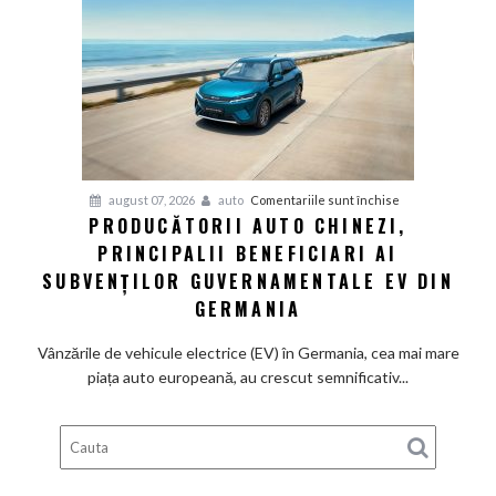
fabrică
BMW
renunță
definitiv
la
motoarele
termice
și
pentru
august 07, 2026
auto
Comentariile sunt închise
devine
PRODUCĂTORII AUTO CHINEZI,
Producătorii
100%
PRINCIPALII BENEFICIARI AI
auto
electrică
chinezi,
SUBVENȚILOR GUVERNAMENTALE EV DIN
principalii
GERMANIA
beneficiari
ai
Vânzările de vehicule electrice (EV) în Germania, cea mai mare
subvenților
piața auto europeană, au crescut semnificativ...
guvernamentale
EV
din
Germania