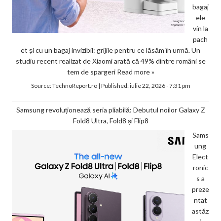
bagaj
ele
vin la
pach
et și cu un bagaj invizibil: grijile pentru ce lăsăm în urmă. Un
studiu recent realizat de Xiaomi arată că 49% dintre români se
tem de spargeri
Read more »
Source:
TechnoReport.ro
|
Published:
iulie 22, 2026 - 7:31 pm
Samsung revoluționează seria pliabilă: Debutul noilor Galaxy Z
Fold8 Ultra, Fold8 și Flip8
Sams
ung
Elect
ronic
s a
preze
ntat
astăz