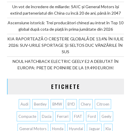
Un vot de încredere de miliarde: SAIC și General Motors își
extind parteneriatul din China cu încă 20 de ani, până în 2047
Ascensiune istorică: Trei producători chinezi au intrat în Top 10
global după cota de piață în prima jumătate din 2026
KIA RAPORTEAZĂ O CREȘTERE GLOBALĂ DE 13,4% ÎN IULIE
2026: SUV-URILE SPORTAGE ȘI SELTOS DUC VÂNZĂRILE ÎN
SUS
NOUL HATCHBACK ELECTRIC GEELY E2 A DEBUTAT ÎN
EUROPA: PREȚ DE PORNIRE DE LA 19.490 EURO￼
ETICHETE
Audi
Bentley
BMW
BYD
Chery
Citroen
Compacte
Dacia
Ferrari
FIAT
Ford
Geely
General Motors
Honda
Hyundai
Jaguar
Kia