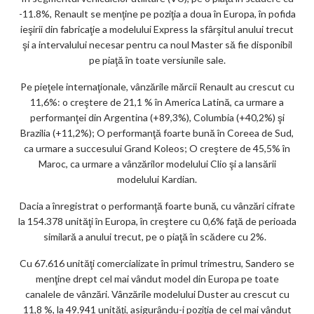
-11.8%, Renault se menţine pe poziţia a doua în Europa, în pofida
ieşirii din fabricaţie a modelului Express la sfârşitul anului trecut
şi a intervalului necesar pentru ca noul Master să fie disponibil
pe piaţă în toate versiunile sale.
Pe pieţele internaţionale, vânzările mărcii Renault au crescut cu
11,6%: o creştere de 21,1 % în America Latină, ca urmare a
performanţei din Argentina (+89,3%), Columbia (+40,2%) şi
Brazilia (+11,2%); O performanţă foarte bună în Coreea de Sud,
ca urmare a succesului Grand Koleos; O creştere de 45,5% în
Maroc, ca urmare a vânzărilor modelului Clio şi a lansării
modelului Kardian.
Dacia a înregistrat o performanţă foarte bună, cu vânzări cifrate
la 154.378 unităţi în Europa, în creştere cu 0,6% faţă de perioada
similară a anului trecut, pe o piaţă în scădere cu 2%.
Cu 67.616 unităţi comercializate în primul trimestru, Sandero se
menţine drept cel mai vândut model din Europa pe toate
canalele de vânzări. Vânzările modelului Duster au crescut cu
11,8 %, la 49.941 unităţi, asigurându-i poziţia de cel mai vândut