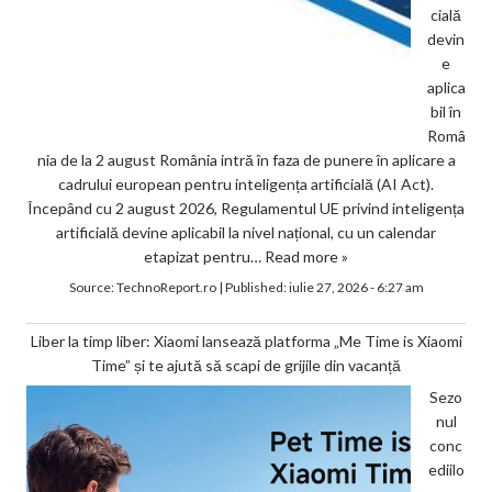
cială
devin
e
aplica
bil în
Româ
nia de la 2 august România intră în faza de punere în aplicare a
cadrului european pentru inteligența artificială (AI Act).
Începând cu 2 august 2026, Regulamentul UE privind inteligența
artificială devine aplicabil la nivel național, cu un calendar
etapizat pentru…
Read more »
Source:
TechnoReport.ro
|
Published:
iulie 27, 2026 - 6:27 am
Liber la timp liber: Xiaomi lansează platforma „Me Time is Xiaomi
Time” și te ajută să scapi de grijile din vacanță
Sezo
nul
conc
ediilo