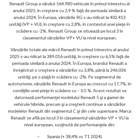
Renault Group a vândut 564.980 vehicule în primul trimestru al
anului 2025, în creştere cu 2,9 % faţă de perioada similară a
anului 2024. În Europa, vânzările RG s-au ridicat la 402.413
unităţi (VP + VU), în creştere cu 2,8%, în contextul unei pieţe în
scădere cu -2%. Renault Group se situează pe locul 3 în
clasamentul vânzărilor VP+ VU la nivel european.
Vânzările totale ale mărcii Renault în primul trimestru al anului
2025 s-au ridicat la 389.016 unităţi, în creştere cu 6,5% faţă de
perioada similară a anului 2024. În Europa, brandul Renault a
înregistrat o creştere a vânzărilor cu 3,8%, până la 246.036
unităţi, pe o piaţă în scădere cu -2%. Pe segmentul de
autoturisme, vânzările Renault în Europa au crescut cu 17,7%, în
condiţiile unei pieţe în scădere cu – 0.5 %. Acest rezultat se
datorează performanţei modelului Renault 5 şi a gamei de
vehicule hibride, precum şi a creşterii continue a vânzărilor
modelelor Renault din segmentul C şi din cele superioare. Marca
Renault se află pe locul 3 în clasamentul vânzărilor VP + VU la
nivel european, susţinută de performanţele din:
– Spania (+ 38,4% vs T1 2024)