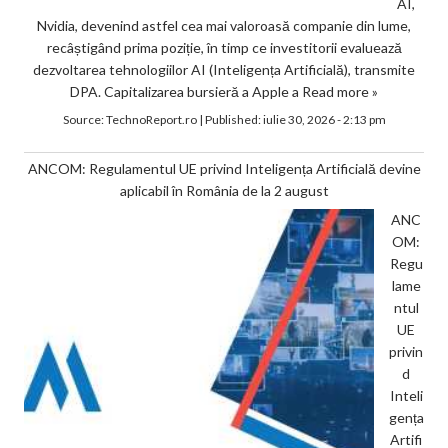
AI,
Nvidia, devenind astfel cea mai valoroasă companie din lume,
recâștigând prima poziție, în timp ce investitorii evaluează
dezvoltarea tehnologiilor AI (Inteligența Artificială), transmite
DPA. Capitalizarea bursieră a Apple a
Read more »
Source:
TechnoReport.ro
|
Published:
iulie 30, 2026 - 2:13 pm
ANCOM: Regulamentul UE privind Inteligența Artificială devine
aplicabil în România de la 2 august
ANC
OM:
Regu
lame
ntul
UE
privin
d
Inteli
gența
Artifi