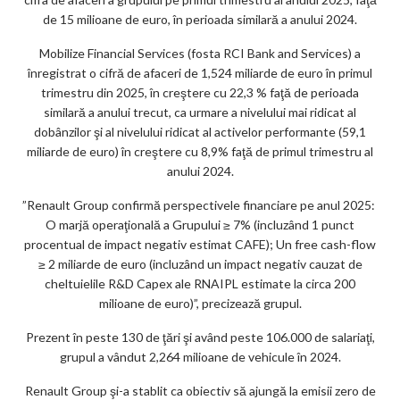
de 15 milioane de euro, în perioada similară a anului 2024.
Mobilize Financial Services (fosta RCI Bank and Services) a
înregistrat o cifră de afaceri de 1,524 miliarde de euro în primul
trimestru din 2025, în creştere cu 22,3 % faţă de perioada
similară a anului trecut, ca urmare a nivelului mai ridicat al
dobânzilor şi al nivelului ridicat al activelor performante (59,1
miliarde de euro) în creştere cu 8,9% faţă de primul trimestru al
anului 2024.
”Renault Group confirmă perspectivele financiare pe anul 2025:
O marjă operaţională a Grupului ≥ 7% (incluzând 1 punct
procentual de impact negativ estimat CAFE); Un free cash-flow
≥ 2 miliarde de euro (incluzând un impact negativ cauzat de
cheltuielile R&D Capex ale RNAIPL estimate la circa 200
milioane de euro)”, precizează grupul.
Prezent în peste 130 de ţări şi având peste 106.000 de salariaţi,
grupul a vândut 2,264 milioane de vehicule în 2024.
Renault Group şi-a stablit ca obiectiv să ajungă la emisii zero de