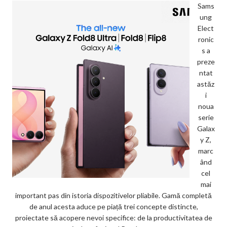
Sams
ung
Elect
ronic
s a
preze
ntat
astăz
i
noua
serie
Galax
y Z,
marc
ând
cel
mai
important pas din istoria dispozitivelor pliabile. Gamă completă
de anul acesta aduce pe piață trei concepte distincte,
proiectate să acopere nevoi specifice: de la productivitatea de