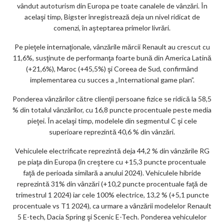
vândut autoturism din Europa pe toate canalele de vânzări. În
acelaşi timp, Bigster înregistrează deja un nivel ridicat de
comenzi, în aşteptarea primelor livrări.
Pe pieţele internaţionale, vânzările mărcii Renault au crescut cu
11,6%, susţinute de performanţa foarte bună din America Latină
(+21,6%), Maroc (+45,5%) şi Coreea de Sud, confirmând
implementarea cu succes a „International game plan”.
Ponderea vânzărilor către clienţii persoane fizice se ridică la 58,5
% din totalul vânzărilor, cu 16,8 puncte procentuale peste media
pieţei. În acelaşi timp, modelele din segmentul C şi cele
superioare reprezintă 40,6 % din vânzări.
Vehiculele electrificate reprezintă deja 44,2 % din vânzările RG
pe piaţa din Europa (în creştere cu +15,3 puncte procentuale
faţă de perioada similară a anului 2024). Vehiculele hibride
reprezintă 31% din vânzări (+10,2 puncte procentuale faţă de
trimestrul 1 2024) iar cele 100% electrice, 13,2 % (+5,1 puncte
procentuale vs T1 2024), ca urmare a vânzării modelelor Renault
5 E-tech, Dacia Spring şi Scenic E-Tech. Ponderea vehiculelor