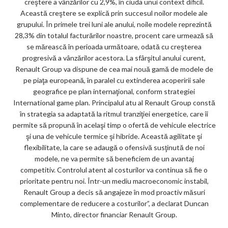
creştere a vânzărilor cu 2,9%, în ciuda unui context dificil.
Această creştere se explică prin succesul noilor modele ale
grupului. În primele trei luni ale anului, noile modele reprezintă
28,3% din totalul facturărilor noastre, procent care urmează să
se mărească în perioada următoare, odată cu creşterea
progresivă a vânzărilor acestora. La sfârşitul anului curent,
Renault Group va dispune de cea mai nouă gamă de modele de
pe piaţa europeană, în paralel cu extinderea acoperirii sale
geografice pe plan internaţional, conform strategiei
International game plan. Principalul atu al Renault Group constă
în strategia sa adaptată la ritmul tranziţiei energetice, care îi
permite să propună în acelaşi timp o ofertă de vehicule electrice
şi una de vehicule termice şi hibride. Această agilitate şi
flexibilitate, la care se adaugă o ofensivă susţinută de noi
modele, ne va permite să beneficiem de un avantaj
competitiv. Controlul atent al costurilor va continua să fie o
prioritate pentru noi. Într-un mediu macroeconomic instabil,
Renault Group a decis să angajeze în mod proactiv măsuri
complementare de reducere a costurilor”, a declarat Duncan
Minto, director financiar Renault Group.