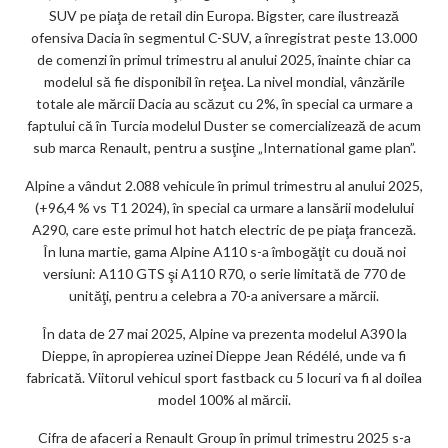
SUV pe piaţa de retail din Europa. Bigster, care ilustrează
ofensiva Dacia în segmentul C-SUV, a înregistrat peste 13.000
de comenzi în primul trimestru al anului 2025, înainte chiar ca
modelul să fie disponibil în reţea. La nivel mondial, vânzările
totale ale mărcii Dacia au scăzut cu 2%, în special ca urmare a
faptului că în Turcia modelul Duster se comercializează de acum
sub marca Renault, pentru a susţine „International game plan”.
Alpine a vândut 2.088 vehicule în primul trimestru al anului 2025,
(+96,4 % vs T1 2024), în special ca urmare a lansării modelului
A290, care este primul hot hatch electric de pe piaţa franceză.
În luna martie, gama Alpine A110 s-a îmbogăţit cu două noi
versiuni: A110 GTS şi A110 R70, o serie limitată de 770 de
unităţi, pentru a celebra a 70-a aniversare a mărcii.
În data de 27 mai 2025, Alpine va prezenta modelul A390 la
Dieppe, în apropierea uzinei Dieppe Jean Rédélé, unde va fi
fabricată. Viitorul vehicul sport fastback cu 5 locuri va fi al doilea
model 100% al mărcii.
Cifra de afaceri a Renault Group în primul trimestru 2025 s-a