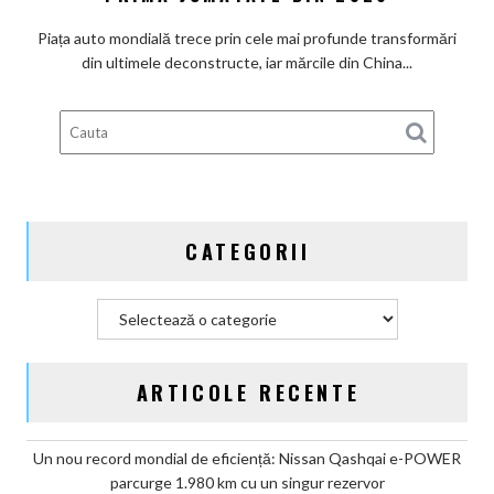
chinezi
în
au
Piața auto mondială trece prin cele mai profunde transformări
2047
intrat
din ultimele deconstructe, iar mărcile din China...
în
Top
10
global
după
cota
de
CATEGORII
piață
în
prima
Categorii
jumătate
din
2026
ARTICOLE RECENTE
Un nou record mondial de eficiență: Nissan Qashqai e-POWER
parcurge 1.980 km cu un singur rezervor