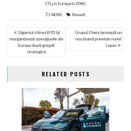
CO
în Europa în 2040.
2
NEWS
Renault
NAVIGARE
Gigantul chinez BYD îşi
Grupul Chery lansează un
reorganizează operaţiunile din
nou brand premium numit
ÎN
Europa după greşeli
Lepas
ARTICOLE
strategice
RELATED POSTS