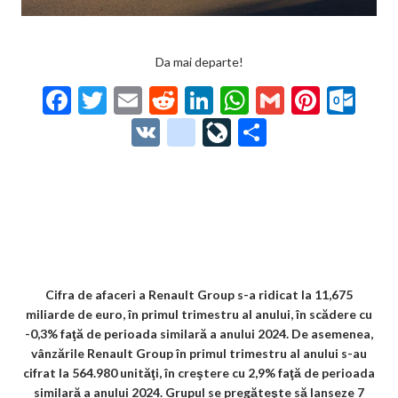
Da mai departe!
F
T
E
R
Li
W
G
Pi
O
ac
w
m
e
n
h
m
nt
ut
V
g
Li
P
e
itt
ai
d
ke
at
ai
er
lo
K
o
ve
ar
b
er
l
di
dI
s
l
es
o
o
Jo
ta
o
t
n
A
t
k.
gl
ur
je
o
p
co
e_
n
az
k
p
m
b
al
ă
o
Cifra de afaceri a Renault Group s-a ridicat la 11,675
miliarde de euro, în primul trimestru al anului, în scădere cu
o
-0,3% faţă de perioada similară a anului 2024. De asemenea,
k
vânzările Renault Group în primul trimestru al anului s-au
cifrat la 564.980 unităţi, în creştere cu 2,9% faţă de perioada
m
similară a anului 2024. Grupul se pregăteşte să lanseze 7