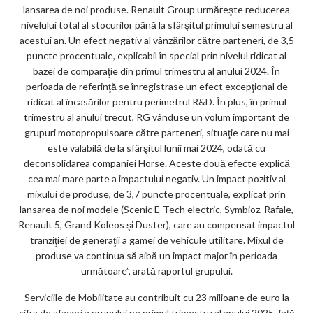
lansarea de noi produse. Renault Group urmăreşte reducerea
nivelului total al stocurilor până la sfârşitul primului semestru al
acestui an. Un efect negativ al vânzărilor către parteneri, de 3,5
puncte procentuale, explicabil în special prin nivelul ridicat al
bazei de comparaţie din primul trimestru al anului 2024. În
perioada de referinţă se înregistrase un efect excepţional de
ridicat al încasărilor pentru perimetrul R&D. În plus, în primul
trimestru al anului trecut, RG vânduse un volum important de
grupuri motopropulsoare către parteneri, situaţie care nu mai
este valabilă de la sfârşitul lunii mai 2024, odată cu
deconsolidarea companiei Horse. Aceste două efecte explică
cea mai mare parte a impactului negativ. Un impact pozitiv al
mixului de produse, de 3,7 puncte procentuale, explicat prin
lansarea de noi modele (Scenic E-Tech electric, Symbioz, Rafale,
Renault 5, Grand Koleos şi Duster), care au compensat impactul
tranziţiei de generaţii a gamei de vehicule utilitare. Mixul de
produse va continua să aibă un impact major în perioada
următoare”, arată raportul grupului.
Serviciile de Mobilitate au contribuit cu 23 milioane de euro la
cifra de afaceri a grupului pe primul trimestru al anului 2025, faţă