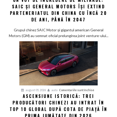
UN VOT DE ÎNCREDERE DE MILIARDE:
rezervor
SAIC ȘI GENERAL MOTORS ÎȘI EXTIND
vot
de
PARTENERIATUL DIN CHINA CU ÎNCĂ 20
încredere
DE ANI, PÂNĂ ÎN 2047
de
miliarde:
Grupul chinez SAIC Motor și gigantul american General
SAIC
Motors (GM) au semnat oficial prelungirea joint venture-ului...
și
General
Motors
își
extind
parteneriatul
din
China
cu
pentru
august 05, 2026
auto
Comentariile sunt închise
încă
ASCENSIUNE ISTORICĂ: TREI
Ascensiune
20
PRODUCĂTORI CHINEZI AU INTRAT ÎN
istorică:
de
Trei
TOP 10 GLOBAL DUPĂ COTA DE PIAȚĂ ÎN
ani,
producători
PRIMA JUMĂTATE DIN 2026
până