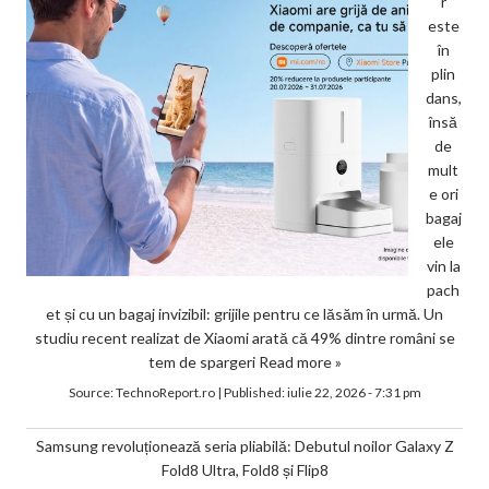
r
este
în
plin
dans,
însă
de
mult
e ori
bagaj
ele
vin la
pach
et și cu un bagaj invizibil: grijile pentru ce lăsăm în urmă. Un
studiu recent realizat de Xiaomi arată că 49% dintre români se
tem de spargeri
Read more »
Source:
TechnoReport.ro
|
Published:
iulie 22, 2026 - 7:31 pm
Samsung revoluționează seria pliabilă: Debutul noilor Galaxy Z
Fold8 Ultra, Fold8 și Flip8