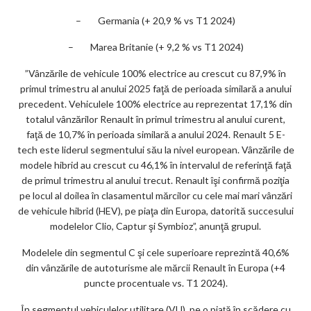
– Germania (+ 20,9 % vs T1 2024)
– Marea Britanie (+ 9,2 % vs T1 2024)
”Vânzările de vehicule 100% electrice au crescut cu 87,9% în
primul trimestru al anului 2025 faţă de perioada similară a anului
precedent. Vehiculele 100% electrice au reprezentat 17,1% din
totalul vânzărilor Renault în primul trimestru al anului curent,
faţă de 10,7% în perioada similară a anului 2024. Renault 5 E-
tech este liderul segmentului său la nivel european. Vânzările de
modele hibrid au crescut cu 46,1% în intervalul de referinţă faţă
de primul trimestru al anului trecut. Renault îşi confirmă poziţia
pe locul al doilea în clasamentul mărcilor cu cele mai mari vânzări
de vehicule hibrid (HEV), pe piaţa din Europa, datorită succesului
modelelor Clio, Captur şi Symbioz”, anunţă grupul.
Modelele din segmentul C şi cele superioare reprezintă 40,6%
din vânzările de autoturisme ale mărcii Renault în Europa (+4
puncte procentuale vs. T1 2024).
În segmentul vehiculelor utilitare (VU), pe o piaţă în scădere cu