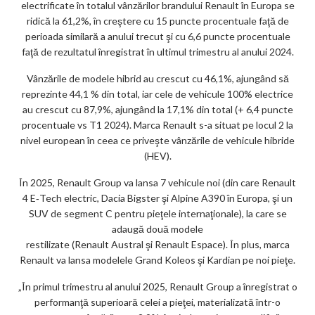
electrificate în totalul vânzărilor brandului Renault în Europa se
ridică la 61,2%, în creştere cu 15 puncte procentuale faţă de
perioada similară a anului trecut şi cu 6,6 puncte procentuale
faţă de rezultatul înregistrat în ultimul trimestru al anului 2024.
Vânzările de modele hibrid au crescut cu 46,1%, ajungând să
reprezinte 44,1 % din total, iar cele de vehicule 100% electrice
au crescut cu 87,9%, ajungând la 17,1% din total (+ 6,4 puncte
procentuale vs T1 2024). Marca Renault s-a situat pe locul 2 la
nivel european în ceea ce priveşte vânzările de vehicule hibride
(HEV).
În 2025, Renault Group va lansa 7 vehicule noi (din care Renault
4 E‑Tech electric, Dacia Bigster şi Alpine A390 în Europa, şi un
SUV de segment C pentru pieţele internaţionale), la care se
adaugă două modele
restilizate (Renault Austral şi Renault Espace). În plus, marca
Renault va lansa modelele Grand Koleos şi Kardian pe noi pieţe.
„În primul trimestru al anului 2025, Renault Group a înregistrat o
performanţă superioară celei a pieţei, materializată într-o