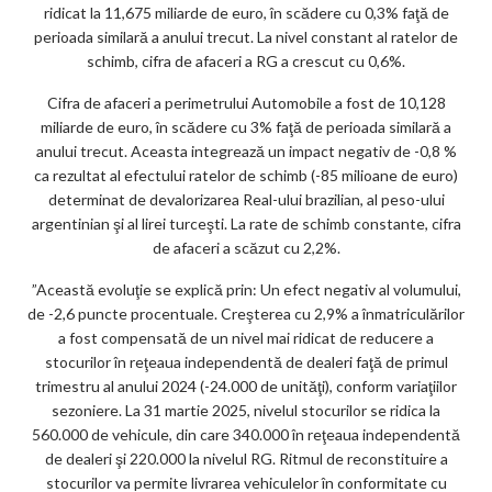
ridicat la 11,675 miliarde de euro, în scădere cu 0,3% faţă de
perioada similară a anului trecut. La nivel constant al ratelor de
schimb, cifra de afaceri a RG a crescut cu 0,6%.
Cifra de afaceri a perimetrului Automobile a fost de 10,128
miliarde de euro, în scădere cu 3% faţă de perioada similară a
anului trecut. Aceasta integrează un impact negativ de -0,8 %
ca rezultat al efectului ratelor de schimb (-85 milioane de euro)
determinat de devalorizarea Real-ului brazilian, al peso-ului
argentinian şi al lirei turceşti. La rate de schimb constante, cifra
de afaceri a scăzut cu 2,2%.
”Această evoluţie se explică prin: Un efect negativ al volumului,
de -2,6 puncte procentuale. Creşterea cu 2,9% a înmatriculărilor
a fost compensată de un nivel mai ridicat de reducere a
stocurilor în reţeaua independentă de dealeri faţă de primul
trimestru al anului 2024 (-24.000 de unităţi), conform variaţiilor
sezoniere. La 31 martie 2025, nivelul stocurilor se ridica la
560.000 de vehicule, din care 340.000 în reţeaua independentă
de dealeri şi 220.000 la nivelul RG. Ritmul de reconstituire a
stocurilor va permite livrarea vehiculelor în conformitate cu