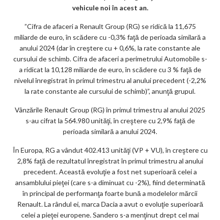
ar
vehicule noi în acest an.
ks
”Cifra de afaceri a Renault Group (RG) se ridică la 11,675
miliarde de euro, în scădere cu -0,3% faţă de perioada similară a
anului 2024 (dar în creştere cu + 0,6%, la rate constante ale
cursului de schimb. Cifra de afaceri a perimetrului Automobile s-
a ridicat la 10,128 miliarde de euro, în scădere cu 3 % faţă de
nivelul înregistrat în primul trimestru al anului precedent (-2,2%
la rate constante ale cursului de schimb)”, anunţă grupul.
Vânzările Renault Group (RG) în primul trimestru al anului 2025
s-au cifrat la 564.980 unităţi, în creştere cu 2,9% faţă de
perioada similară a anului 2024.
În Europa, RG a vândut 402.413 unităţi (VP + VU), în creştere cu
2,8% faţă de rezultatul înregistrat în primul trimestru al anului
precedent. Această evoluţie a fost net superioară celei a
ansamblului pieţei (care s-a diminuat cu -2%), fiind determinată
în principal de performanţa foarte bună a modelelor mărcii
Renault. La rândul ei, marca Dacia a avut o evoluţie superioară
celei a pieţei europene. Sandero s-a menţinut drept cel mai