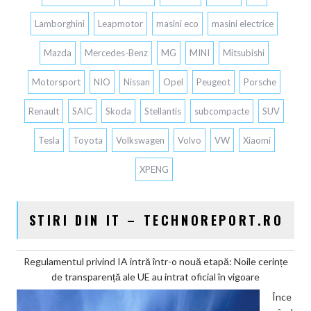
Lamborghini
Leapmotor
masini eco
masini electrice
Mazda
Mercedes-Benz
MG
MINI
Mitsubishi
Motorsport
NIO
Nissan
Opel
Peugeot
Porsche
Renault
SAIC
Skoda
Stellantis
subcompacte
SUV
Tesla
Toyota
Volkswagen
Volvo
VW
Xiaomi
XPENG
STIRI DIN IT – TECHNOREPORT.RO
Regulamentul privind IA intră într-o nouă etapă: Noile cerințe
de transparență ale UE au intrat oficial în vigoare
Înce