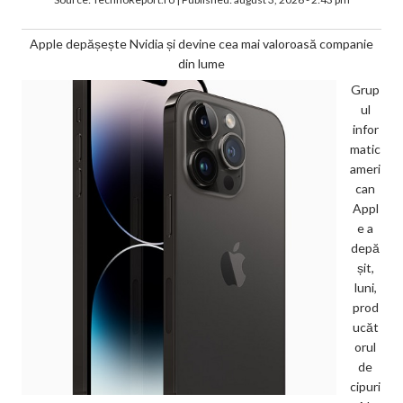
Apple depășește Nvidia și devine cea mai valoroasă companie
din lume
Grup
ul
infor
matic
ameri
can
Appl
e a
depă
șit,
luni,
prod
ucăt
orul
de
cipuri