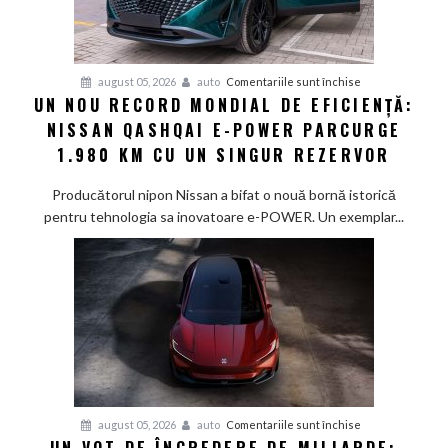
pentru
august 05, 2026
auto
Comentariile sunt închise
UN NOU RECORD MONDIAL DE EFICIENȚĂ:
Un
NISSAN QASHQAI E-POWER PARCURGE
nou
record
1.980 KM CU UN SINGUR REZERVOR
mondial
de
Producătorul nipon Nissan a bifat o nouă bornă istorică
eficiență:
pentru tehnologia sa inovatoare e-POWER. Un exemplar...
Nissan
Qashqai
e-
POWER
parcurge
1.980
km
cu
un
pentru
august 05, 2026
auto
Comentariile sunt închise
singur
Un