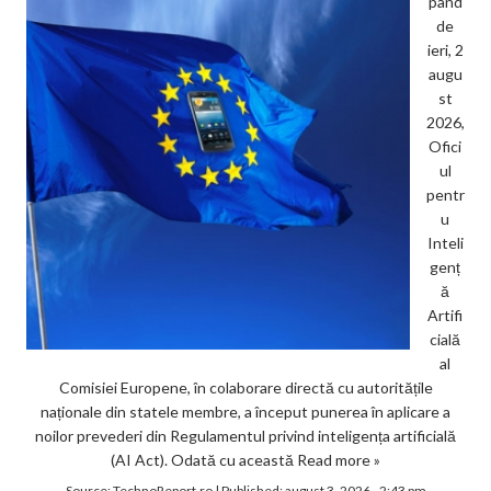
pând
de
ieri, 2
augu
st
2026,
Ofici
ul
pentr
u
Inteli
genț
ă
Artifi
cială
al
Comisiei Europene, în colaborare directă cu autoritățile
naționale din statele membre, a început punerea în aplicare a
noilor prevederi din Regulamentul privind inteligența artificială
(AI Act). Odată cu această
Read more »
Source:
TechnoReport.ro
|
Published:
august 3, 2026 - 2:43 pm