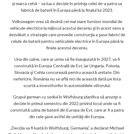
și marca cehă – va lua o decizie în privinţa celei de-a patra sa
ar
fabrică de baterii în Europa până la finalul lui 2023.
ks
Volkswagen vrea să devină cel mai mare furnizor mondial de
vehicule electrice la mijlocul acestui deceniu şi în acest sens a
dezvăluit o strategie care prevede construcţia a şase fabrici de
celule de baterii pentru vehiculele electrice în Europa până la
finele acestui deceniu.
Una din uzine, care ar urma să fie inaugurată în 2027, va fi
construită în Europa Centrală de Est, iar Ungaria, Polonia,
Slovacia şi Cehia concurează pentru această unitate. Din
nefericire, România nu se află nici de această dată pe lista
scurtă a investitorilor în automobilele viitorului.
Grupul german cu sediul în Wolfsburg planifica să anunţe o
decizie în primul semestru din 2022 privind locul unde va fi
construită uzina de baterii din Europa de Est, care ar fi a patra
din cele şase astfel de unităţi din Europa.
„Decizia va fi luată în Wolfsburg, Germania”, a declarat Michael