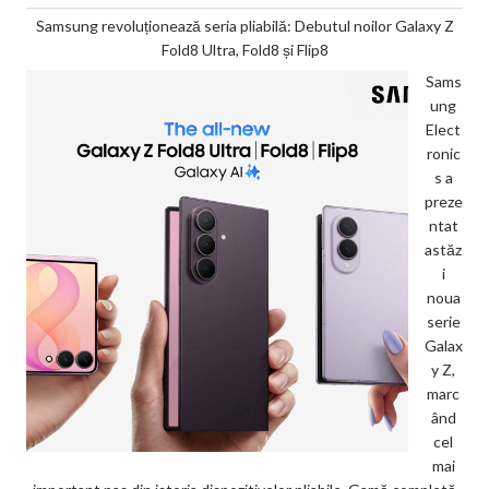
Samsung revoluționează seria pliabilă: Debutul noilor Galaxy Z
Fold8 Ultra, Fold8 și Flip8
Sams
ung
Elect
ronic
s a
preze
ntat
astăz
i
noua
serie
Galax
y Z,
marc
ând
cel
mai