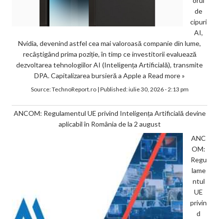
orul
de
cipuri
AI,
Nvidia, devenind astfel cea mai valoroasă companie din lume,
recâștigând prima poziție, în timp ce investitorii evaluează
dezvoltarea tehnologiilor AI (Inteligența Artificială), transmite
DPA. Capitalizarea bursieră a Apple a
Read more »
Source:
TechnoReport.ro
|
Published:
iulie 30, 2026 - 2:13 pm
ANCOM: Regulamentul UE privind Inteligența Artificială devine
aplicabil în România de la 2 august
ANC
OM:
Regu
lame
ntul
UE
privin
d