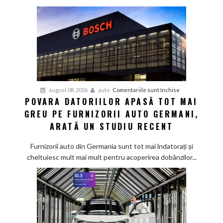
pentru
august 08, 2026
auto
Comentariile sunt închise
POVARA DATORIILOR APASĂ TOT MAI
Povara
GREU PE FURNIZORII AUTO GERMANI,
datoriilor
apasă
ARATĂ UN STUDIU RECENT
tot
mai
Furnizorii auto din Germania sunt tot mai îndatorați și
greu
cheltuiesc mult mai mult pentru acoperirea dobânzilor...
pe
furnizorii
auto
germani,
arată
un