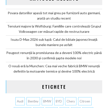
Povara datoriilor apasă tot mai greu pe furnizorii auto germani,
arată un studiu recent
Tensiuni majore la Wolfsburg: Familiile care controlează Grupul
Volkswagen cer măsuri rapide de restructurare
Isuzu D-Max 2026 sub lupă: Calul de bătaie japonez învață
bunele maniere pe asfalt
Peugeot renunță la promisiunea de a deveni 100% electric până
în 2030 și confirmă șapte modele noi
O nouă eră la Munchen: Cea mai veche fabrică BMW renunță
definitiv la motoarele termice și devine 100% electrică
ETICHETE
Audi
Bentley
BMW
BYD
Chery
Citroen