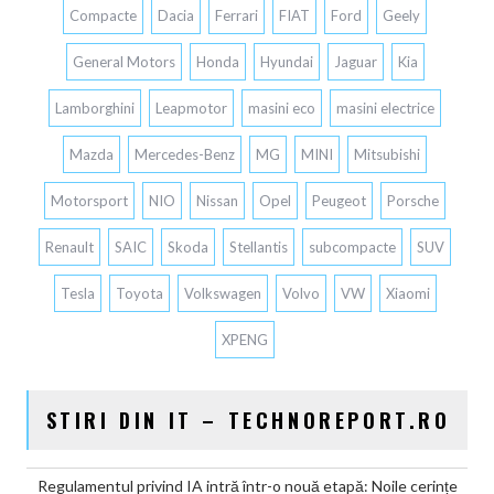
Compacte
Dacia
Ferrari
FIAT
Ford
Geely
General Motors
Honda
Hyundai
Jaguar
Kia
Lamborghini
Leapmotor
masini eco
masini electrice
Mazda
Mercedes-Benz
MG
MINI
Mitsubishi
Motorsport
NIO
Nissan
Opel
Peugeot
Porsche
Renault
SAIC
Skoda
Stellantis
subcompacte
SUV
Tesla
Toyota
Volkswagen
Volvo
VW
Xiaomi
XPENG
STIRI DIN IT – TECHNOREPORT.RO
Regulamentul privind IA intră într-o nouă etapă: Noile cerințe