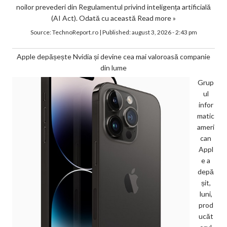
noilor prevederi din Regulamentul privind inteligența artificială
(AI Act). Odată cu această
Read more »
Source:
TechnoReport.ro
|
Published:
august 3, 2026 - 2:43 pm
Apple depășește Nvidia și devine cea mai valoroasă companie
din lume
Grup
ul
infor
matic
ameri
can
Appl
e a
depă
șit,
luni,
prod
ucăt