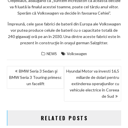
Oeljeklaus, adăugând că „suntem încrezători că această decizie
va fi luată la finalul acestei toamne, poate cel târziu anul viitor.
Sperăm că Volkswagen va decide în favoarea Cehiei”.
Împreună, cele şase fabrici de baterii din Europa ale Volkswagen
vor putea produce celule de baterii cu o capacitate totală de
240 gigawaţi oră pe an în 2030. Una dintre aceste fabrici este în
prezent în construcţie în oraşul german Salzgitter.
NEWS
Volkswagen
NAVIGARE
BMW Seria 3 Sedan şi
Hyundai Motor va investi 16,5
BMW Seria 3 Touring primesc
miliarde de dolari pentru
ÎN
un facelift
extinderea operaţiunilor cu
ARTICOLE
vehicule electrice în Coreea
de Sud
RELATED POSTS