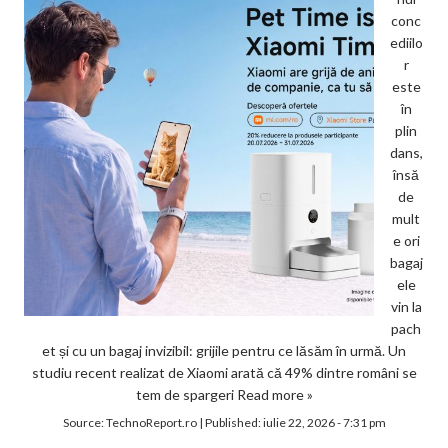
conc
ediilo
r
este
în
plin
dans,
însă
de
mult
e ori
bagaj
ele
vin la
pach
et și cu un bagaj invizibil: grijile pentru ce lăsăm în urmă. Un
studiu recent realizat de Xiaomi arată că 49% dintre români se
tem de spargeri
Read more »
Source:
TechnoReport.ro
|
Published:
iulie 22, 2026 - 7:31 pm