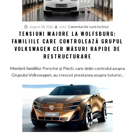
studiu
recent
pentru
august 08, 2026
auto
Comentariile sunt închise
TENSIUNI MAJORE LA WOLFSBURG:
Tensiuni
FAMILIILE CARE CONTROLEAZĂ GRUPUL
majore
la
VOLKSWAGEN CER MĂSURI RAPIDE DE
Wolfsburg:
RESTRUCTURARE
Familiile
care
Membrii familiilor Porsche și Piëch, care dețin controlul asupra
controlează
Grupului Volkswagen, au crescut presiunea asupra tuturor...
Grupul
Volkswagen
cer
măsuri
rapide
de
restructurare