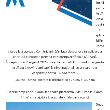
Inteli
gența
Artifi
cială
devin
e
aplica
bil în
Româ
nia de la 2 august România intră în faza de punere în aplicare a
cadrului european pentru inteligența artificială (AI Act).
Începând cu 2 august 2026, Regulamentul UE privind inteligența
artificială devine aplicabil la nivel național, cu un calendar
etapizat pentru…
Read more »
Source:
TechnoReport.ro
|
Published:
iulie 27, 2026 - 6:27 am
Liber la timp liber: Xiaomi lansează platforma „Me Time is Xiaomi
Time” și te ajută să scapi de grijile din vacanță
Sezo
nul