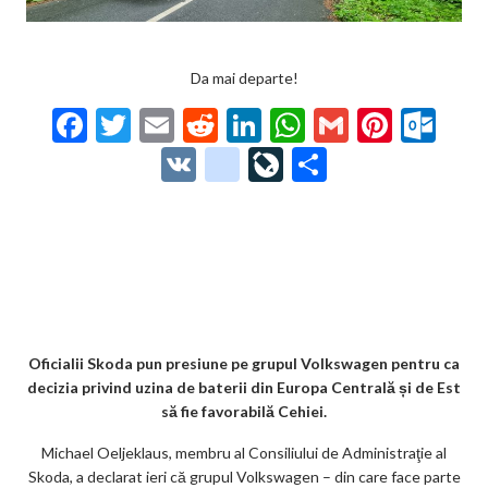
Da mai departe!
F
T
E
R
Li
W
G
Pi
O
ac
w
m
e
n
h
m
nt
ut
V
g
Li
P
e
itt
ai
d
ke
at
ai
er
lo
K
o
ve
ar
b
er
l
di
dI
s
l
es
o
o
Jo
ta
o
t
n
A
t
k.
gl
ur
je
o
p
co
e_
n
az
k
p
m
b
al
ă
o
Oficialii Skoda pun presiune pe grupul Volkswagen pentru ca
decizia privind uzina de baterii din Europa Centrală și de Est
o
să fie favorabilă Cehiei.
k
Michael Oeljeklaus, membru al Consiliului de Administraţie al
m
Skoda, a declarat ieri că grupul Volkswagen – din care face parte