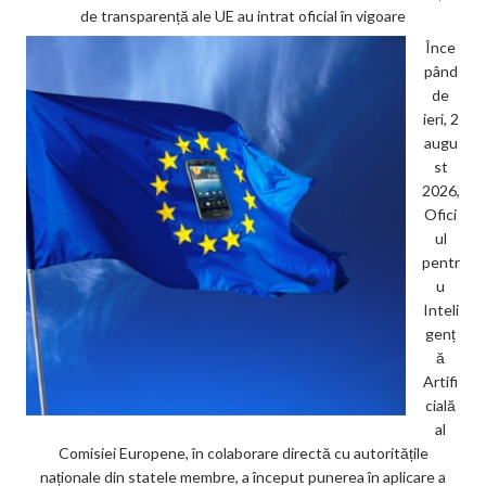
de transparență ale UE au intrat oficial în vigoare
Înce
pând
de
ieri, 2
augu
st
2026,
Ofici
ul
pentr
u
Inteli
genț
ă
Artifi
cială
al
Comisiei Europene, în colaborare directă cu autoritățile
naționale din statele membre, a început punerea în aplicare a