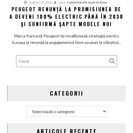
pentru
august 07, 2026
auto
Comentariile sunt închise
PEUGEOT RENUNȚĂ LA PROMISIUNEA DE
Peugeot
A DEVENI 100% ELECTRIC PÂNĂ ÎN 2030
renunță
la
ȘI CONFIRMĂ ȘAPTE MODELE NOI
promisiunea
de
Marca franceză Peugeot își recalibrează strategia pentru
a
Europa și renunță la angajamentul ferm asumat la sfârșitul...
deveni
100%
electric
până
în
2030
și
CATEGORII
confirmă
șapte
modele
Categorii
noi
ARTICOLE RECENTE