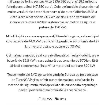
milioane de forinți pentru Atto 3 (36.580 euro) și 18,1 milioane
forinți pentru Seal (47.350 euro). Cele trei modele dispun de mai
multe versiuni ale bateriei, precum și de puteri diferite. SUV-ul
Atto 3 are o baterie de 60 kWh de tip LFP, pe versiunea de
intrare, care oferă 420 km autonomie, iar motorul asigură o
putere de 150 kW.
Micul Dolphin, care are aproape 4,30 metri lungime, este echipat
cu o baterie de 44,9 kWh, suficientă pentru o autonomie de 427
km, motorul având o putere de 70 kW.
Cel mai mare model, Seal, care rivalizează cu Tesla Model 3, are o
baterie de 82,5 kWh, care asigură o autonomie de 570 km, fără
să facă compromisuri în privința motorului, care are 390 kW.
Toate modelele BYD pe care le vinde în Europa au fost testate
de EuroNCAP și au primit punctaje maxime, cinci stele, în
materie de siguranță, fiind apreciate de cunoscuta organizație
pentru performanțele obținute la aceste teste.
NEWS
BYD