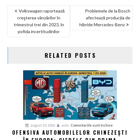
NAVIGARE
Volkswagen raportează
Problemele de la Bosch
creşterea vânzărilor în
afectează producția de
ÎN
trimestrul trei din 2023, în
hibride Mercedes-Benz
ARTICOLE
pofida incertitudinilor
RELATED POSTS
pentru
august 10, 2026
auto
Comentariile sunt închise
OFENSIVA AUTOMOBILELOR CHINEZEȘTI
Ofensiva
Automobilelor