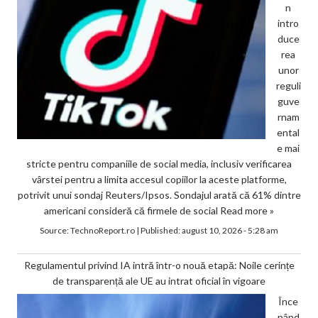
n
intro
duce
rea
unor
reguli
guve
rnam
ental
e mai
stricte pentru companiile de social media, inclusiv verificarea
vârstei pentru a limita accesul copiilor la aceste platforme,
potrivit unui sondaj Reuters/Ipsos. Sondajul arată că 61% dintre
americani consideră că firmele de social
Read more »
Source:
TechnoReport.ro
|
Published:
august 10, 2026 - 5:28 am
Regulamentul privind IA intră într-o nouă etapă: Noile cerințe
de transparență ale UE au intrat oficial în vigoare
Înce
pând