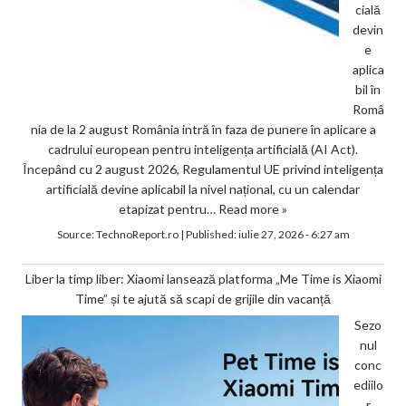
cială
devin
e
aplica
bil în
Româ
nia de la 2 august România intră în faza de punere în aplicare a
cadrului european pentru inteligența artificială (AI Act).
Începând cu 2 august 2026, Regulamentul UE privind inteligența
artificială devine aplicabil la nivel național, cu un calendar
etapizat pentru…
Read more »
Source:
TechnoReport.ro
|
Published:
iulie 27, 2026 - 6:27 am
Liber la timp liber: Xiaomi lansează platforma „Me Time is Xiaomi
Time” și te ajută să scapi de grijile din vacanță
Sezo
nul
conc
ediilo
r