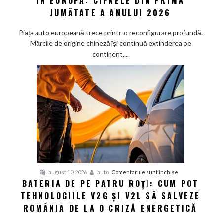
ÎN EUROPA: CIFRELE DIN PRIMA
Chinezești
JUMĂTATE A ANULUI 2026
în
Europa:
Piața auto europeană trece printr-o reconfigurare profundă.
Cifrele
Mărcile de origine chineză își continuă extinderea pe
din
continent,...
Prima
Jumătate
a
Anului
2026
pentru
august 10, 2026
auto
Comentariile sunt închise
BATERIA DE PE PATRU ROȚI: CUM POT
Bateria
TEHNOLOGIILE V2G ȘI V2L SĂ SALVEZE
de
pe
ROMÂNIA DE LA O CRIZĂ ENERGETICĂ
patru