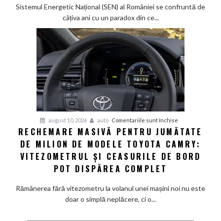
roți:
Sistemul Energetic Național (SEN) al României se confruntă de
Cum
câțiva ani cu un paradox din ce...
pot
tehnologiile
V2G
și
V2L
să
salveze
România
de
pentru
august 10, 2026
auto
Comentariile sunt închise
la
RECHEMARE MASIVĂ PENTRU JUMĂTATE
Rechemare
o
DE MILION DE MODELE TOYOTA CAMRY:
masivă
criză
pentru
VITEZOMETRUL ȘI CEASURILE DE BORD
energetică
jumătate
POT DISPĂREA COMPLET
de
milion
Rămânerea fără vitezometru la volanul unei mașini noi nu este
de
doar o simplă neplăcere, ci o...
modele
Toyota