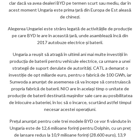
clar dacă va avea dealeri BYD pe termen scurt sau mediu, dar în
acest moment Ungaria este prima țară din Europa de Est aleasă
de chinezi.
Alegerea Ungariei este strâns legată de activitățile de producție
pe care BYD le are în această țară, unde asamblează încă din
2017 autobuze electrice și baterii.
Ungaria a reușit să atragă în ultimii ani mai multe investiții în
producția de baterii pentru vehicule electrice, ca urmare a unei
strategii de suport derulate de autorități. CATL a demarat o
investiție de opt miliarde euro, pentru o fabrică de 100 GWh, iar
Sunwoda a anunțat de asemenea că va începe să construiască
propria fabrică de baterii. NIO are în același timp o unitate de
producție de baterii destinată mașinilor sale care au posibilitatea
de înlocuire a bateriei, în loc să o încarce, scurtând astfel timpul
necesar acestei operațiuni.
Prețul anunțat pentru cele trei modele BYD ce vor fi vândute în
Ungaria este de 12,6 milioane forinți pentru Dolphin, cu un preț
de lansare redus la 10,9 milioane forinți (28.600 euro), 13,9