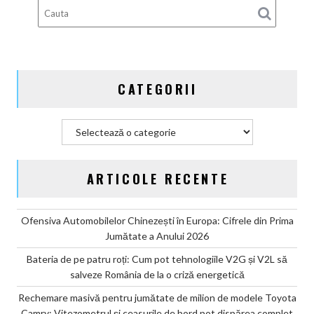
Camry:
Vitezometrul
și
ceasurile
de
CATEGORII
bord
pot
dispărea
Categorii
complet
ARTICOLE RECENTE
Ofensiva Automobilelor Chinezești în Europa: Cifrele din Prima
Jumătate a Anului 2026
Bateria de pe patru roți: Cum pot tehnologiile V2G și V2L să
salveze România de la o criză energetică
Rechemare masivă pentru jumătate de milion de modele Toyota
Camry: Vitezometrul și ceasurile de bord pot dispărea complet