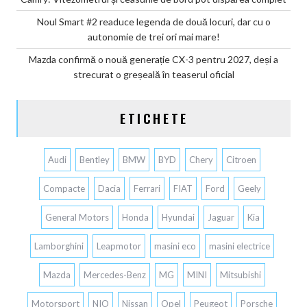
Noul Smart #2 readuce legenda de două locuri, dar cu o
autonomie de trei ori mai mare!
Mazda confirmă o nouă generație CX-3 pentru 2027, deși a
strecurat o greșeală în teaserul oficial
ETICHETE
Audi
Bentley
BMW
BYD
Chery
Citroen
Compacte
Dacia
Ferrari
FIAT
Ford
Geely
General Motors
Honda
Hyundai
Jaguar
Kia
Lamborghini
Leapmotor
masini eco
masini electrice
Mazda
Mercedes-Benz
MG
MINI
Mitsubishi
Motorsport
NIO
Nissan
Opel
Peugeot
Porsche