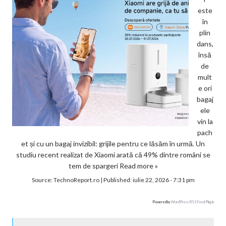
este
în
plin
dans,
însă
de
mult
e ori
bagaj
ele
vin la
pach
et și cu un bagaj invizibil: grijile pentru ce lăsăm în urmă. Un
studiu recent realizat de Xiaomi arată că 49% dintre români se
tem de spargeri
Read more »
Source:
TechnoReport.ro
|
Published:
iulie 22, 2026 - 7:31 pm
Powered by
WordPress RSS Feed Plugin