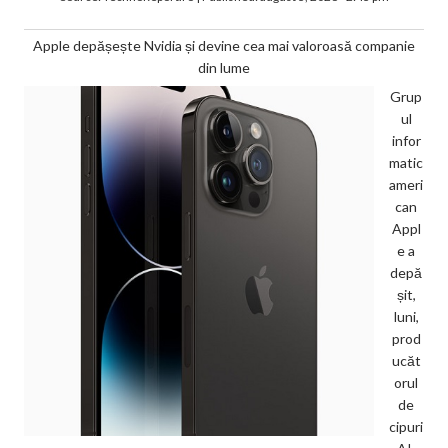
Apple depășește Nvidia și devine cea mai valoroasă companie
din lume
Grup
ul
infor
matic
ameri
can
Appl
e a
depă
șit,
luni,
prod
ucăt
orul
de
cipuri