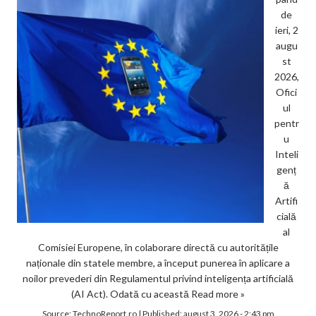
de
ieri, 2
augu
st
2026,
Ofici
ul
pentr
u
Inteli
genț
ă
Artifi
cială
al
Comisiei Europene, în colaborare directă cu autoritățile
naționale din statele membre, a început punerea în aplicare a
noilor prevederi din Regulamentul privind inteligența artificială
(AI Act). Odată cu această
Read more »
Source:
TechnoReport.ro
|
Published:
august 3, 2026 - 2:43 pm