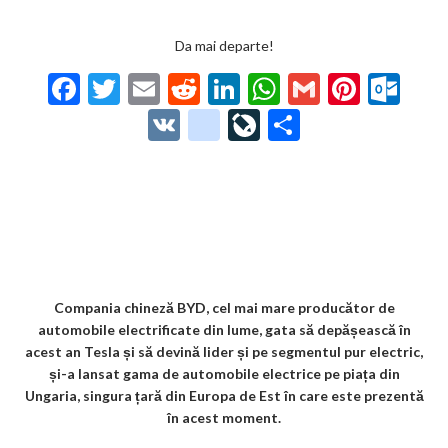
Da mai departe!
F
T
E
R
Li
W
G
Pi
O
ac
w
m
e
n
h
m
nt
ut
V
g
Li
P
e
itt
ai
d
ke
at
ai
er
lo
K
o
ve
ar
b
er
l
di
dI
s
l
es
o
o
Jo
ta
o
t
n
A
t
k.
gl
ur
je
o
p
co
e_
n
az
k
p
m
b
al
ă
o
Compania chineză BYD, cel mai mare producător de
automobile electrificate din lume, gata să depășească în
o
acest an Tesla și să devină lider și pe segmentul pur electric,
k
și-a lansat gama de automobile electrice pe piața din
Ungaria, singura țară din Europa de Est în care este prezentă
m
în acest moment.
ar