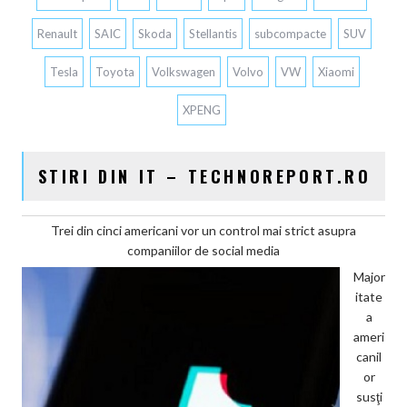
Renault
SAIC
Skoda
Stellantis
subcompacte
SUV
Tesla
Toyota
Volkswagen
Volvo
VW
Xiaomi
XPENG
STIRI DIN IT – TECHNOREPORT.RO
Trei din cinci americani vor un control mai strict asupra
companiilor de social media
Major
itate
a
ameri
canil
or
susţi