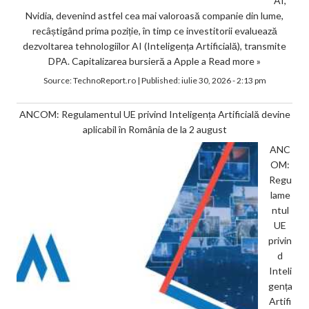
AI,
Nvidia, devenind astfel cea mai valoroasă companie din lume,
recâștigând prima poziție, în timp ce investitorii evaluează
dezvoltarea tehnologiilor AI (Inteligența Artificială), transmite
DPA. Capitalizarea bursieră a Apple a
Read more »
Source:
TechnoReport.ro
|
Published:
iulie 30, 2026 - 2:13 pm
ANCOM: Regulamentul UE privind Inteligența Artificială devine
aplicabil în România de la 2 august
ANC
OM:
Regu
lame
ntul
UE
privin
d
Inteli
gența
Artifi