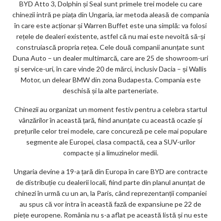
BYD Atto 3, Dolphin și Seal sunt primele trei modele cu care
ks
chinezii intră pe piața din Ungaria, iar metoda aleasă de compania
în care este acționar și Warren Buffet este una simplă: va folosi
rețele de dealeri existente, astfel că nu mai este nevoită să-și
construiască propria rețea. Cele două companii anunțate sunt
Duna Auto – un dealer multimarcă, care are 25 de showroom-uri
și service-uri, în care vinde 20 de mărci, inclusiv Dacia – și Wallis
Motor, un delear BMW din zona Budapesta. Compania este
deschisă și la alte parteneriate.
Chinezii au organizat un moment festiv pentru a celebra startul
vânzărilor în această țară, fiind anunțate cu această ocazie și
prețurile celor trei modele, care concureză pe cele mai populare
segmente ale Europei, clasa compactă, cea a SUV-urilor
compacte și a limuzinelor medii.
Ungaria devine a 19-a țară din Europa în care BYD are contracte
de distribuție cu dealerii locali, fiind parte din planul anunțat de
chinezi în urmă cu un an, la Paris, când reprezentanții companiei
au spus că vor intra în această fază de expansiune pe 22 de
piețe europene. România nu s-a aflat pe această listă și nu este