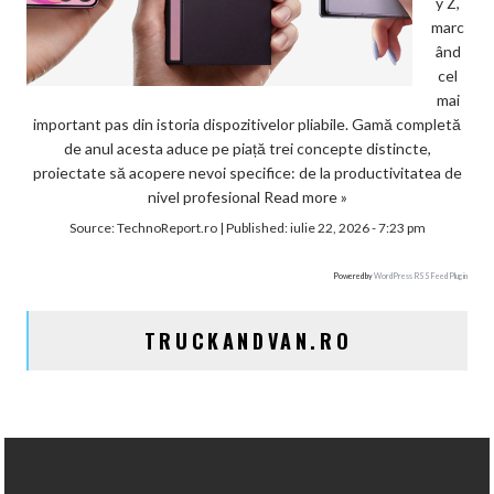
y Z,
marc
ând
cel
mai
important pas din istoria dispozitivelor pliabile. Gamă completă
de anul acesta aduce pe piață trei concepte distincte,
proiectate să acopere nevoi specifice: de la productivitatea de
nivel profesional
Read more »
Source:
TechnoReport.ro
|
Published:
iulie 22, 2026 - 7:23 pm
Powered by
WordPress RSS Feed Plugin
TRUCKANDVAN.RO