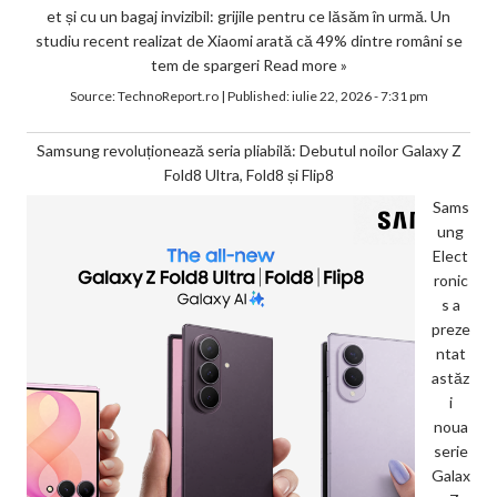
et și cu un bagaj invizibil: grijile pentru ce lăsăm în urmă. Un
studiu recent realizat de Xiaomi arată că 49% dintre români se
tem de spargeri
Read more »
Source:
TechnoReport.ro
|
Published:
iulie 22, 2026 - 7:31 pm
Samsung revoluționează seria pliabilă: Debutul noilor Galaxy Z
Fold8 Ultra, Fold8 și Flip8
Sams
ung
Elect
ronic
s a
preze
ntat
astăz
i
noua
serie
Galax