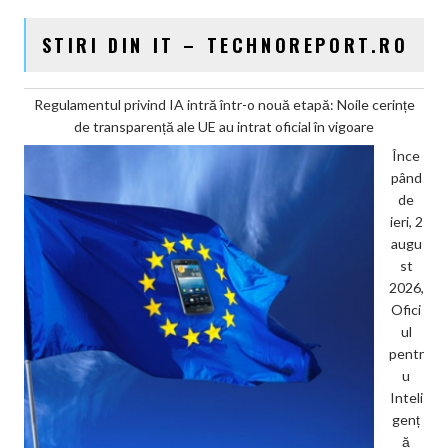
STIRI DIN IT – TECHNOREPORT.RO
Regulamentul privind IA intră într-o nouă etapă: Noile cerințe
de transparență ale UE au intrat oficial în vigoare
Înce
pând
de
ieri, 2
augu
st
2026,
Ofici
ul
pentr
u
Inteli
genț
ă