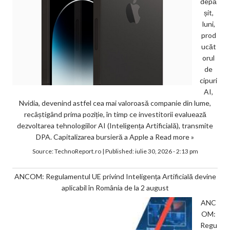
depă
șit,
luni,
prod
ucăt
orul
de
cipuri
AI,
Nvidia, devenind astfel cea mai valoroasă companie din lume,
recâștigând prima poziție, în timp ce investitorii evaluează
dezvoltarea tehnologiilor AI (Inteligența Artificială), transmite
DPA. Capitalizarea bursieră a Apple a
Read more »
Source:
TechnoReport.ro
|
Published:
iulie 30, 2026 - 2:13 pm
ANCOM: Regulamentul UE privind Inteligența Artificială devine
aplicabil în România de la 2 august
ANC
OM:
Regu