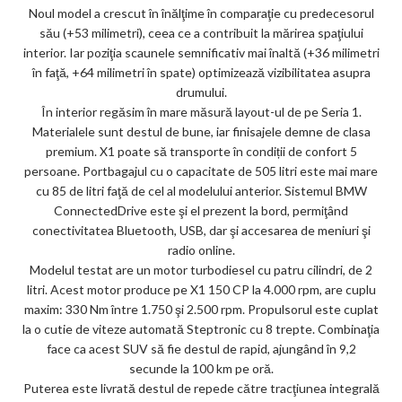
Noul model a crescut în înălţime în comparaţie cu predecesorul
său (+53 milimetri), ceea ce a contribuit la mărirea spaţiului
interior. Iar poziţia scaunele semnificativ mai înaltă (+36 milimetri
în faţă, +64 milimetri în spate) optimizează vizibilitatea asupra
drumului.
În interior regăsim în mare măsură layout-ul de pe Seria 1.
Materialele sunt destul de bune, iar finisajele demne de clasa
premium. X1 poate să transporte în condiții de confort 5
persoane. Portbagajul cu o capacitate de 505 litri este mai mare
cu 85 de litri faţă de cel al modelului anterior. Sistemul BMW
ConnectedDrive este şi el prezent la bord, permiţând
conectivitatea Bluetooth, USB, dar şi accesarea de meniuri şi
radio online.
Modelul testat are un motor turbodiesel cu patru cilindri, de 2
litri. Acest motor produce pe X1 150 CP la 4.000 rpm, are cuplu
maxim: 330 Nm între 1.750 şi 2.500 rpm. Propulsorul este cuplat
la o cutie de viteze automată Steptronic cu 8 trepte. Combinaţia
face ca acest SUV să fie destul de rapid, ajungând în 9,2
secunde la 100 km pe oră.
Puterea este livrată destul de repede către tracţiunea integrală