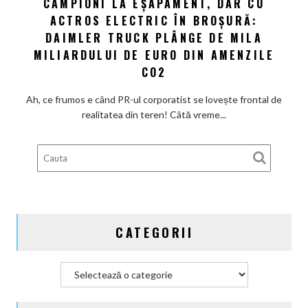
CAMPIONI LA EȘAPAMENT, DAR CU
Campioni
de
ACTROS ELECTRIC ÎN BROȘURĂ:
la
repede.
eșapament,
DAIMLER TRUCK PLÂNGE DE MILA
De
dar
ce
MILIARDULUI DE EURO DIN AMENZILE
cu
există
CO2
Actros
încă
electric
loc
Ah, ce frumos e când PR-ul corporatist se lovește frontal de
în
pentru
realitatea din teren! Câtă vreme...
broșură:
ieftiniri?
Daimler
Truck
plânge
de
mila
miliardului
CATEGORII
de
euro
din
Categorii
amenzile
CO2