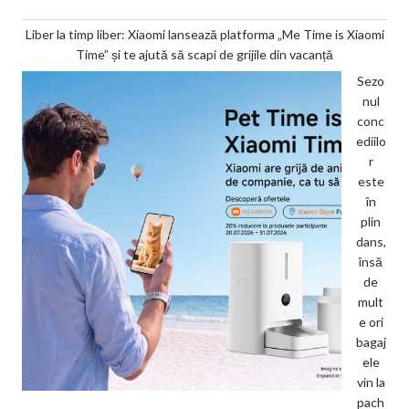
Liber la timp liber: Xiaomi lansează platforma „Me Time is Xiaomi
Time” și te ajută să scapi de grijile din vacanță
Sezo
nul
conc
ediilo
r
este
în
plin
dans,
însă
de
mult
e ori
bagaj
ele
vin la
pach