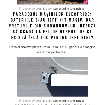
VW
și
pentru
august 09, 2026
auto
Comentariile sunt închise
Audi
PARADOXUL MAȘINILOR ELECTRICE:
Paradoxul
să
BATERIILE S-AU IEFTINIT MASIV, DAR
mașinilor
schimbe
electrice:
PREȚURILE DIN SHOWROOM-URI REFUZĂ
foaia
Bateriile
SĂ SCADĂ LA FEL DE REPEDE. DE CE
s-
EXISTĂ ÎNCĂ LOC PENTRU IEFTINIRI?
au
ieftinit
Dacă ai analizat piața auto în ultimii ani cu gândul la o mașină
masiv,
electrică, probabil ai...
dar
prețurile
din
showroom-
uri
refuză
să
scadă
la
pentru
august 09, 2026
auto
Comentariile sunt închise
fel