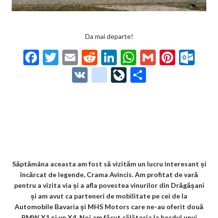
Da mai departe!
F
T
E
R
Li
W
G
Pi
O
ac
w
m
e
n
h
m
nt
ut
V
g
Li
P
e
itt
ai
d
ke
at
ai
er
lo
K
o
ve
ar
b
er
l
di
dI
s
l
es
o
o
Jo
ta
o
t
n
A
t
k.
gl
ur
je
o
p
co
e_
n
az
k
p
m
b
al
ă
o
Săptămâna aceasta am fost să vizităm un lucru interesant și
încărcat de legende, Crama Avincis. Am profitat de vară
o
pentru a vizita via și a afla povestea vinurilor din Drăgășani
k
și am avut ca parteneri de mobilitate pe cei de la
Automobile Bavaria și MHS Motors care ne-au oferit două
m
BMW X1 și un X4. Noi am făcut călătoria la bordul unui