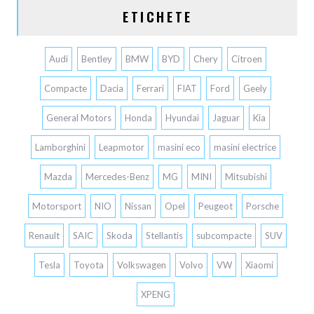
ETICHETE
Audi
Bentley
BMW
BYD
Chery
Citroen
Compacte
Dacia
Ferrari
FIAT
Ford
Geely
General Motors
Honda
Hyundai
Jaguar
Kia
Lamborghini
Leapmotor
masini eco
masini electrice
Mazda
Mercedes-Benz
MG
MINI
Mitsubishi
Motorsport
NIO
Nissan
Opel
Peugeot
Porsche
Renault
SAIC
Skoda
Stellantis
subcompacte
SUV
Tesla
Toyota
Volkswagen
Volvo
VW
Xiaomi
XPENG