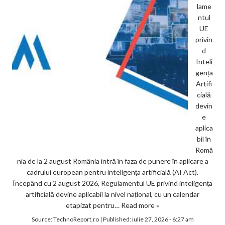
lame
ntul
UE
privin
d
Inteli
gența
Artifi
cială
devin
e
aplica
bil în
Româ
nia de la 2 august România intră în faza de punere în aplicare a
cadrului european pentru inteligența artificială (AI Act).
Începând cu 2 august 2026, Regulamentul UE privind inteligența
artificială devine aplicabil la nivel național, cu un calendar
etapizat pentru…
Read more »
Source:
TechnoReport.ro
|
Published:
iulie 27, 2026 - 6:27 am