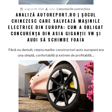
pentru
august 09, 2026
auto
Comentariile sunt închise
ANALIZĂ AUTOREPORT.RO | ȘOCUL
Analiză
CHINEZESC CARE SALVEAZĂ MAȘINILE
Autoreport.ro
|
ELECTRICE DIN EUROPA: CUM A OBLIGAT
Șocul
CONCURENȚA DIN ASIA GIGANȚII VW ȘI
chinezesc
AUDI SĂ SCHIMBE FOAIA
care
salvează
Până nu demult, rețeta marilor constructori auto europeni era
mașinile
una simplă, confortabilă și extrem de profitabilă....
electrice
din
Europa:
Cum
a
obligat
concurența
din
Asia
giganții