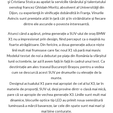
şi Cristiana Stoica au apelat la serviciile tânărului şi talentatului
oenolog francez Ghislain Moritz, absolvent al Universităţii din
Dijon, cu experienţă în vinificaţie dobândită în Franţa. Vinurile
Avincis sunt premiate atât în țară cât și în străinătate și fiecare
dintre ele ascunde o poveste interesantă.
Atunci când a apărut, prima generație a SUV-ului de oraș BMW
X1 nu a impresionat prin design, fiind perceput ca o mașină nu
foarte atrăgătoare. Din fericire, a doua generație aduce niște
linii mult mai frumoase care fac noul X1 să pară mai masiv.
Modelul testat de noi a debutat pe piața din România la sfârșitul
lunii octombrie, iar azi îl avem față în față în cadrul unui test. Ca
destintație am ales traseul București-Brașov, pentru a vedea
cum se descurcă acest SUV pe drumurile cu elevație de la
munte.
Designul actualului X1 pare mai apropiat de cel al lui X3, iar în
materie de proporții, SUV-ul, deși provine dintr-o clasă mai mică,
pare că se apropie de vechea generație X3. Liniile sunt mult mai
dinamice, blocurile optice tip LED au primit noua semnătură
luminoasă a mărcii bavareze, iar cele din spate sunt mai mari și
mai bine conturate.