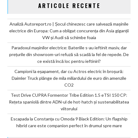
ARTICOLE RECENTE
Analiză Autoreport.ro | Șocul chinezesc care salvează mașinile
electrice din Europa: Cum a obligat concurența din Asia giganții
VW și Audi să schimbe foaia
Paradoxul mașinilor electrice: Bateriile s-au ieftinit masiv, dar
prețurile din showroom-uri refuză să scadă la fel de repede. De
ce există încă loc pentru ieftiniri?
Campioni la eșapament, dar cu Actros electric în broșură:
Daimler Truck plânge de mila miliardului de euro din amenzile
CO2
Test Drive CUPRA Formentor Tribe Edition 1.5 eTSI 150 CP:
Rețeta spaniolă dintre ADN-ul de hot-hatch și sustenabilitatea
viitorului
Escapada la Constanța cu Omoda 9 Black Edition: Un flagship
hibrid care este companion perfect în drumul spre mare