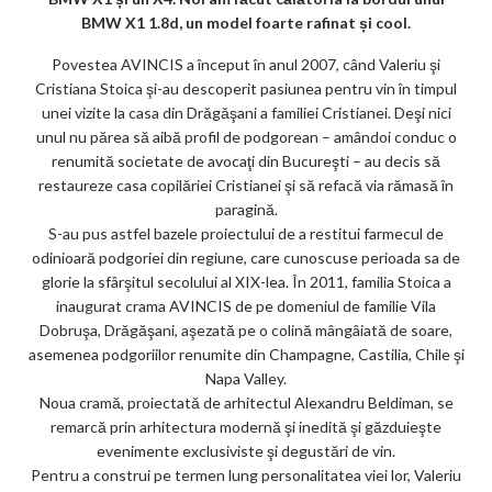
ar
BMW X1 1.8d, un model foarte rafinat și cool.
ks
Povestea AVINCIS a început în anul 2007, când Valeriu şi
Cristiana Stoica şi-au descoperit pasiunea pentru vin în timpul
unei vizite la casa din Drăgăşani a familiei Cristianei. Deşi nici
unul nu părea să aibă profil de podgorean – amândoi conduc o
renumită societate de avocaţi din Bucureşti – au decis să
restaureze casa copilăriei Cristianei şi să refacă via rămasă în
paragină.
S-au pus astfel bazele proiectului de a restitui farmecul de
odinioară podgoriei din regiune, care cunoscuse perioada sa de
glorie la sfârşitul secolului al XIX-lea. În 2011, familia Stoica a
inaugurat crama AVINCIS de pe domeniul de familie Vila
Dobruşa, Drăgăşani, aşezată pe o colină mângâiată de soare,
asemenea podgoriilor renumite din Champagne, Castilia, Chile şi
Napa Valley.
Noua cramă, proiectată de arhitectul Alexandru Beldiman, se
remarcă prin arhitectura modernă şi inedită şi găzduieşte
evenimente exclusiviste şi degustări de vin.
Pentru a construi pe termen lung personalitatea viei lor, Valeriu