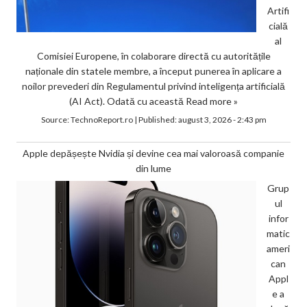
Artifi
cială
al
Comisiei Europene, în colaborare directă cu autoritățile
naționale din statele membre, a început punerea în aplicare a
noilor prevederi din Regulamentul privind inteligența artificială
(AI Act). Odată cu această
Read more »
Source:
TechnoReport.ro
|
Published:
august 3, 2026 - 2:43 pm
Apple depășește Nvidia și devine cea mai valoroasă companie
din lume
Grup
ul
infor
matic
ameri
can
Appl
e a