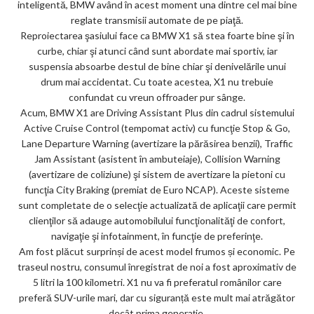
inteligentă, BMW având în acest moment una dintre cel mai bine
reglate transmisii automate de pe piaţă.
Reproiectarea şasiului face ca BMW X1 să stea foarte bine şi în
curbe, chiar şi atunci când sunt abordate mai sportiv, iar
suspensia absoarbe destul de bine chiar şi denivelările unui
drum mai accidentat. Cu toate acestea, X1 nu trebuie
confundat cu vreun offroader pur sânge.
Acum, BMW X1 are Driving Assistant Plus din cadrul sistemului
Active Cruise Control (tempomat activ) cu funcţie Stop & Go,
Lane Departure Warning (avertizare la părăsirea benzii), Traffic
Jam Assistant (asistent în ambuteiaje), Collision Warning
(avertizare de coliziune) şi sistem de avertizare la pietoni cu
funcţia City Braking (premiat de Euro NCAP). Aceste sisteme
sunt completate de o selecţie actualizată de aplicaţii care permit
clienţilor să adauge automobilului funcţionalităţi de confort,
navigaţie şi infotainment, în funcţie de preferinţe.
Am fost plăcut surprinși de acest model frumos și economic. Pe
traseul nostru, consumul înregistrat de noi a fost aproximativ de
5 litri la 100 kilometri. X1 nu va fi preferatul românilor care
preferă SUV-urile mari, dar cu siguranță este mult mai atrăgător
decât prima generație.