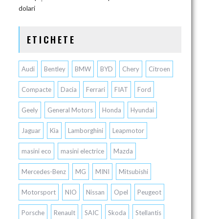
dolari
ETICHETE
Audi
Bentley
BMW
BYD
Chery
Citroen
Compacte
Dacia
Ferrari
FIAT
Ford
Geely
General Motors
Honda
Hyundai
Jaguar
Kia
Lamborghini
Leapmotor
masini eco
masini electrice
Mazda
Mercedes-Benz
MG
MINI
Mitsubishi
Motorsport
NIO
Nissan
Opel
Peugeot
Porsche
Renault
SAIC
Skoda
Stellantis