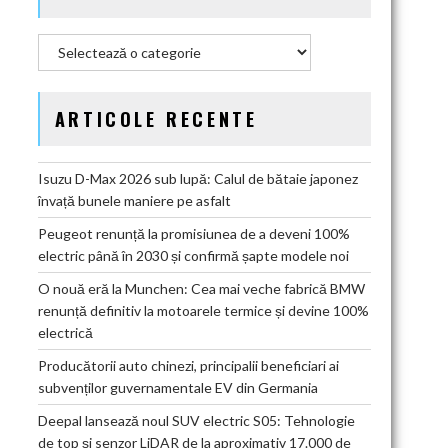
Categorii
ARTICOLE RECENTE
Isuzu D-Max 2026 sub lupă: Calul de bătaie japonez
învață bunele maniere pe asfalt
Peugeot renunță la promisiunea de a deveni 100%
electric până în 2030 și confirmă șapte modele noi
O nouă eră la Munchen: Cea mai veche fabrică BMW
renunță definitiv la motoarele termice și devine 100%
electrică
Producătorii auto chinezi, principalii beneficiari ai
subvenților guvernamentale EV din Germania
Deepal lansează noul SUV electric S05: Tehnologie
de top și senzor LiDAR de la aproximativ 17.000 de