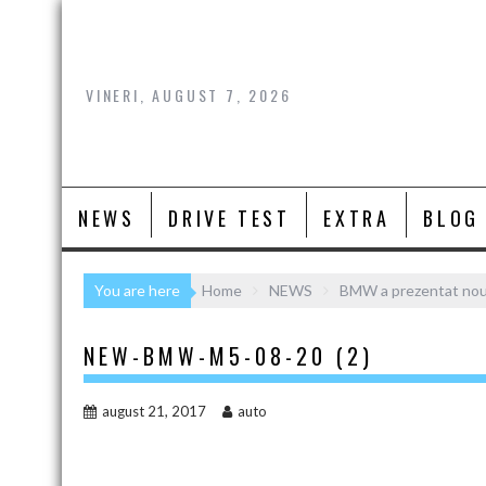
Skip
to
content
VINERI, AUGUST 7, 2026
NEWS
DRIVE TEST
EXTRA
BLOG
You are here
Home
NEWS
BMW a prezentat noul 
NEW-BMW-M5-08-20 (2)
august 21, 2017
auto