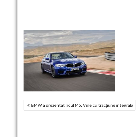
NAVIGARE
BMW a prezentat noul M5. Vine cu tracțiune integrală
ÎN
ARTICOLE