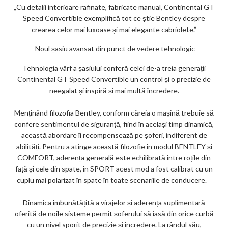
„Cu detalii interioare rafinate, fabricate manual, Continental GT
Speed ​​Convertible exemplifică tot ce știe Bentley despre
crearea celor mai luxoase și mai elegante cabriolete.”
Noul șasiu avansat din punct de vedere tehnologic
Tehnologia vârf a șasiului conferă celei de-a treia generații
Continental GT Speed ​​Convertible un control și o precizie de
neegalat și inspiră și mai multă încredere.
Menținând filozofia Bentley, conform căreia o mașină trebuie să
confere sentimentul de siguranță, fiind în același timp dinamică,
această abordare îi recompensează pe șoferi, indiferent de
abilități. Pentru a atinge această filozofie în modul BENTLEY și
COMFORT, aderența generală este echilibrată între roțile din
față și cele din spate, în SPORT acest mod a fost calibrat cu un
cuplu mai polarizat în spate în toate scenariile de conducere.
Dinamica îmbunătățită a virajelor și aderența suplimentară
oferită de noile sisteme permit șoferului să iasă din orice curbă
cu un nivel sporit de precizie și încredere. La rândul său,