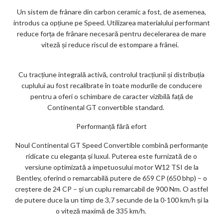
Un sistem de frânare din carbon ceramic a fost, de asemenea,
introdus ca opțiune pe Speed. Utilizarea materialului performant
reduce forța de frânare necesară pentru decelerarea de mare
viteză și reduce riscul de estompare a frânei.
Cu tracțiune integrală activă, controlul tracțiunii și distribuția
cuplului au fost recalibrate în toate modurile de conducere
pentru a oferi o schimbare de caracter vizibilă față de
Continental GT convertible standard.
Performanță fără efort
Noul Continental GT Speed ​​Convertible combină performanțe
ridicate cu eleganța și luxul. Puterea este furnizată de o
versiune optimizată a impetuosului motor W12 TSI de la
Bentley, oferind o remarcabilă putere de 659 CP (650 bhp) – o
creștere de 24 CP – și un cuplu remarcabil de 900 Nm. O astfel
de putere duce la un timp de 3,7 secunde de la 0-100 km/h și la
o viteză maximă de 335 km/h.