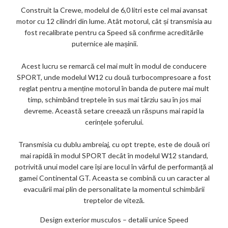
Construit la Crewe, modelul de 6,0 litri este cel mai avansat
motor cu 12 cilindri din lume. Atât motorul, cât și transmisia au
fost recalibrate pentru ca Speed ​​să confirme acreditările
puternice ale mașinii.
Acest lucru se remarcă cel mai mult în modul de conducere
SPORT, unde modelul W12 cu două turbocompresoare a fost
reglat pentru a menține motorul în banda de putere mai mult
timp, schimbând treptele în sus mai târziu sau în jos mai
devreme. Această setare creează un răspuns mai rapid la
cerințele șoferului.
Transmisia cu dublu ambreiaj, cu opt trepte, este de două ori
mai rapidă în modul SPORT decât în ​​modelul W12 standard,
potrivită unui model care își are locul în vârful de performanță al
gamei Continental GT. Aceasta se combină cu un caracter al
evacuării mai plin de personalitate la momentul schimbării
treptelor de viteză.
Design exterior musculos – detalii unice
Speed