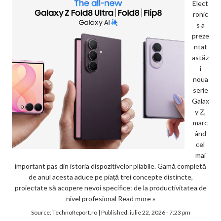
Elect
ronic
s a
preze
ntat
astăz
i
noua
serie
Galax
y Z,
marc
ând
cel
mai
important pas din istoria dispozitivelor pliabile. Gamă completă
de anul acesta aduce pe piață trei concepte distincte,
proiectate să acopere nevoi specifice: de la productivitatea de
nivel profesional
Read more »
Source:
TechnoReport.ro
|
Published:
iulie 22, 2026 - 7:23 pm