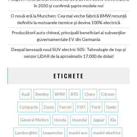
în 2030 și confirmă șapte modele noi
O nouă eră la Munchen: Cea mai veche fabrică BMW renunță
definitiv la motoarele termice și devine 100% electrică
Producătorii auto chinezi, principalii beneficiari ai subvenților
guvernamentale EV din Germania
Deepal lansează noul SUV electric S05: Tehnologie de top și
senzor LiDAR de la aproximativ 17.000 de dolari
ETICHETE
Audi
Bentley
BMW
BYD
Chery
Citroen
Compacte
Dacia
Ferrari
FIAT
Ford
Geely
General Motors
Honda
Hyundai
Jaguar
Kia
Lamborghini
Leapmotor
masini eco
masini electrice