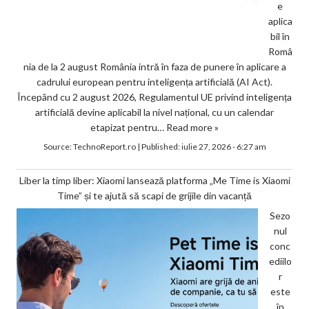
e
aplica
bil în
Româ
nia de la 2 august România intră în faza de punere în aplicare a
cadrului european pentru inteligența artificială (AI Act).
Începând cu 2 august 2026, Regulamentul UE privind inteligența
artificială devine aplicabil la nivel național, cu un calendar
etapizat pentru…
Read more »
Source:
TechnoReport.ro
|
Published:
iulie 27, 2026 - 6:27 am
Liber la timp liber: Xiaomi lansează platforma „Me Time is Xiaomi
Time” și te ajută să scapi de grijile din vacanță
Sezo
nul
conc
ediilo
r
este
în