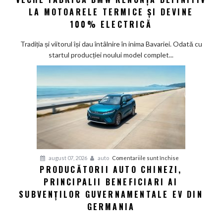
eră
LA MOTOARELE TERMICE ȘI DEVINE
la
100% ELECTRICĂ
Munchen:
Cea
Tradiția și viitorul își dau întâlnire în inima Bavariei. Odată cu
mai
startul producției noului model complet...
veche
fabrică
BMW
renunță
definitiv
la
motoarele
termice
și
pentru
august 07, 2026
auto
Comentariile sunt închise
devine
PRODUCĂTORII AUTO CHINEZI,
Producătorii
100%
PRINCIPALII BENEFICIARI AI
auto
electrică
chinezi,
SUBVENȚILOR GUVERNAMENTALE EV DIN
principalii
GERMANIA
beneficiari