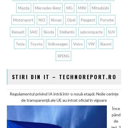
Mazda
Mercedes-Benz
MG
MINI
Mitsubishi
Motorsport
NIO
Nissan
Opel
Peugeot
Porsche
Renault
SAIC
Skoda
Stellantis
subcompacte
SUV
Tesla
Toyota
Volkswagen
Volvo
VW
Xiaomi
XPENG
STIRI DIN IT – TECHNOREPORT.RO
Regulamentul privind IA intră într-o nouă etapă: Noile cerințe
de transparență ale UE au intrat oficial în vigoare
Înce
pând
de
ieri, 2