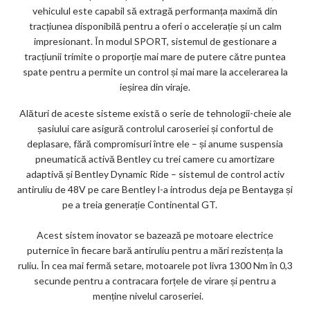
vehiculul este capabil să extragă performanța maximă din
tracțiunea disponibilă pentru a oferi o accelerație și un calm
impresionant. În modul SPORT, sistemul de gestionare a
tracțiunii trimite o proporție mai mare de putere către puntea
spate pentru a permite un control și mai mare la accelerarea la
ieșirea din viraje.
Alături de aceste sisteme există o serie de tehnologii-cheie ale
șasiului care asigură controlul caroseriei și confortul de
deplasare, fără compromisuri între ele – și anume suspensia
pneumatică activă Bentley cu trei camere cu amortizare
adaptivă și Bentley Dynamic Ride – sistemul de control activ
antiruliu de 48V pe care Bentley l-a introdus deja pe Bentayga și
pe a treia generație Continental GT.
Acest sistem inovator se bazează pe motoare electrice
puternice în fiecare bară antiruliu pentru a mări rezistența la
ruliu. În cea mai fermă setare, motoarele pot livra 1300 Nm în 0,3
secunde pentru a contracara forțele de virare și pentru a
menține nivelul caroseriei.