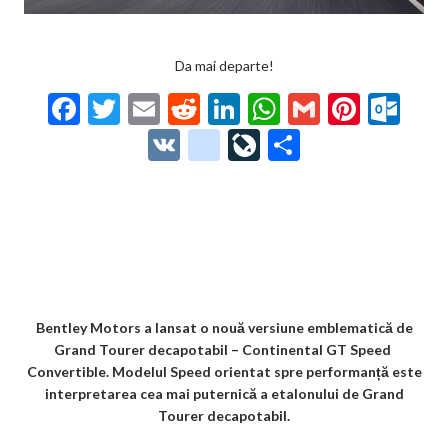
Da mai departe!
F
T
E
R
Li
W
G
Pi
O
ac
w
m
e
n
h
m
nt
ut
V
g
Li
P
e
itt
ai
d
ke
at
ai
er
lo
K
o
ve
ar
b
er
l
di
dI
s
l
es
o
o
Jo
ta
o
t
n
A
t
k.
gl
ur
je
o
p
co
e_
n
az
k
p
m
b
al
ă
o
Bentley Motors a lansat o nouă versiune emblematică de
Grand Tourer decapotabil – Continental GT Speed ​​
o
Convertible. Modelul Speed ​​orientat spre performanță este
k
interpretarea cea mai puternică a etalonului de Grand
Tourer decapotabil.
m