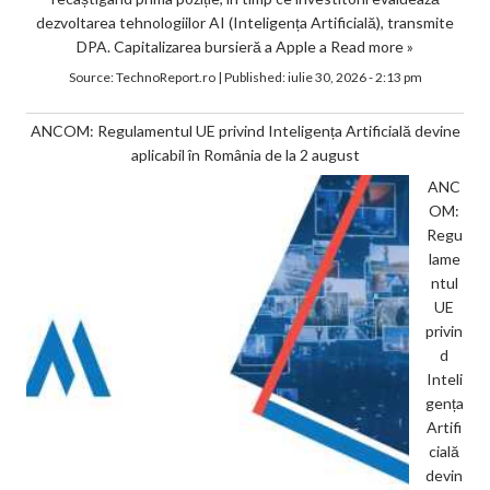
dezvoltarea tehnologiilor AI (Inteligența Artificială), transmite
DPA. Capitalizarea bursieră a Apple a
Read more »
Source:
TechnoReport.ro
|
Published:
iulie 30, 2026 - 2:13 pm
ANCOM: Regulamentul UE privind Inteligența Artificială devine
aplicabil în România de la 2 august
ANC
OM:
Regu
lame
ntul
UE
privin
d
Inteli
gența
Artifi
cială
devin