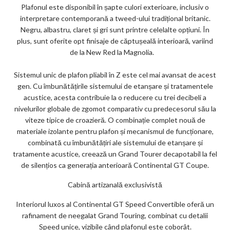
Plafonul este disponibil în șapte culori exterioare, inclusiv o
interpretare contemporană a tweed-ului tradițional britanic.
Negru, albastru, claret și gri sunt printre celelalte opțiuni. În
plus, sunt oferite opt finisaje de căptușeală interioară, variind
de la New Red la Magnolia.
Sistemul unic de plafon pliabil în Z este cel mai avansat de acest
gen. Cu îmbunătățirile sistemului de etanșare și tratamentele
acustice, acesta contribuie la o reducere cu trei decibeli a
nivelurilor globale de zgomot comparativ cu predecesorul său la
viteze tipice de croazieră. O combinație complet nouă de
materiale izolante pentru plafon și mecanismul de funcționare,
combinată cu îmbunătățiri ale sistemului de etanșare și
tratamente acustice, creează un Grand Tourer decapotabil la fel
de silențios ca generația anterioară Continental GT Coupe.
Cabină artizanală exclusivistă
Interiorul luxos al Continental GT Speed ​​Convertible oferă un
rafinament de neegalat Grand Touring, combinat cu detalii
Speed unice, vizibile când plafonul este coborât.