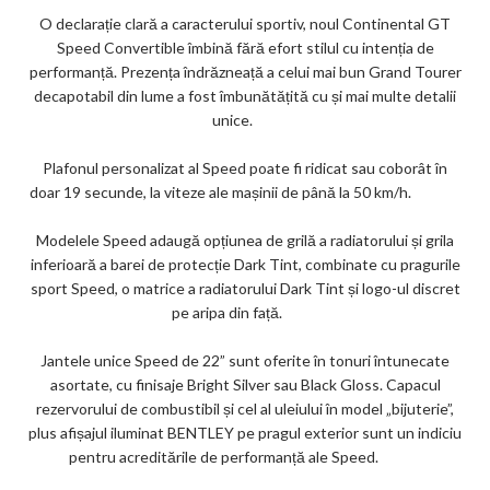
O declarație clară a caracterului sportiv, noul Continental GT
Speed ​​Convertible îmbină fără efort stilul cu intenția de
performanță. Prezența îndrăzneață a celui mai bun Grand Tourer
decapotabil din lume a fost îmbunătățită cu și mai multe detalii
unice.
Plafonul personalizat al Speed ​​poate fi ridicat sau coborât în
doar 19 secunde, la viteze ale mașinii de până la 50 km/h.
Modelele Speed adaugă opțiunea de grilă a radiatorului și grila
inferioară a barei de protecție Dark Tint, combinate cu pragurile
sport Speed, o matrice a radiatorului Dark Tint și logo-ul discret
pe aripa din față.
Jantele unice Speed de 22” sunt oferite în tonuri întunecate
asortate, cu finisaje Bright Silver sau Black Gloss. Capacul
rezervorului de combustibil și cel al uleiului în model „bijuterie”,
plus afișajul iluminat BENTLEY pe pragul exterior sunt un indiciu
pentru acreditările de performanță ale Speed.