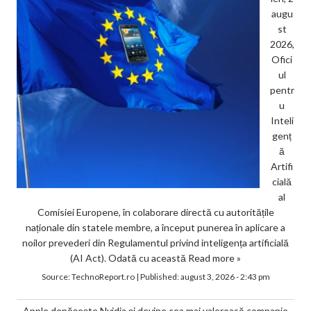
augu
st
2026,
Ofici
ul
pentr
u
Inteli
genț
ă
Artifi
cială
al
Comisiei Europene, în colaborare directă cu autoritățile
naționale din statele membre, a început punerea în aplicare a
noilor prevederi din Regulamentul privind inteligența artificială
(AI Act). Odată cu această
Read more »
Source:
TechnoReport.ro
|
Published:
august 3, 2026 - 2:43 pm
Apple depășește Nvidia și devine cea mai valoroasă companie