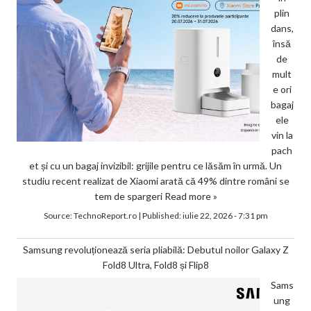
plin
dans,
însă
de
mult
e ori
bagaj
ele
vin la
pach
et și cu un bagaj invizibil: grijile pentru ce lăsăm în urmă. Un
studiu recent realizat de Xiaomi arată că 49% dintre români se
tem de spargeri
Read more »
Source:
TechnoReport.ro
|
Published:
iulie 22, 2026 - 7:31 pm
Samsung revoluționează seria pliabilă: Debutul noilor Galaxy Z
Fold8 Ultra, Fold8 și Flip8
Sams
ung