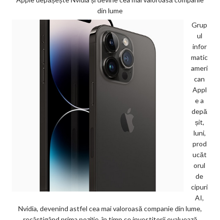
din lume
Grup
ul
infor
matic
ameri
can
Appl
e a
depă
șit,
luni,
prod
ucăt
orul
de
cipuri
AI,
Nvidia, devenind astfel cea mai valoroasă companie din lume,
recâștigând prima poziție, în timp ce investitorii evaluează