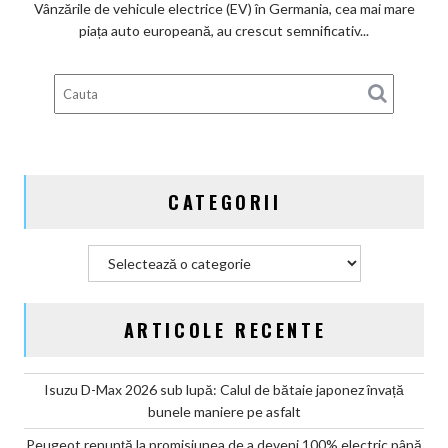
ai
Vânzările de vehicule electrice (EV) în Germania, cea mai mare
subvenților
piața auto europeană, au crescut semnificativ...
guvernamentale
EV
din
Germania
CATEGORII
Categorii
ARTICOLE RECENTE
Isuzu D-Max 2026 sub lupă: Calul de bătaie japonez învață
bunele maniere pe asfalt
Peugeot renunță la promisiunea de a deveni 100% electric până