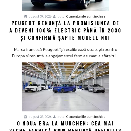
pentru
august 07, 2026
auto
Comentariile sunt închise
PEUGEOT RENUNȚĂ LA PROMISIUNEA DE
Peugeot
A DEVENI 100% ELECTRIC PÂNĂ ÎN 2030
renunță
la
ȘI CONFIRMĂ ȘAPTE MODELE NOI
promisiunea
de
Marca franceză Peugeot își recalibrează strategia pentru
a
Europa și renunță la angajamentul ferm asumat la sfârșitul...
deveni
100%
electric
până
în
2030
și
confirmă
șapte
pentru
august 07, 2026
auto
Comentariile sunt închise
modele
O NOUĂ ERĂ LA MUNCHEN: CEA MAI
O
noi
VECHE FABRICĂ BMW RENUNȚĂ DEFINITIV
nouă