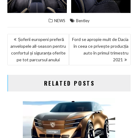
NEWS
Bentley
NAVIGARE
Șoferii europeni preferă
Ford se apropie mult de Dacia
anvelopele all-season pentru
în ceea ce privește producția
ÎN
confortul și siguranța oferite
auto în primul trimestru
ARTICOLE
pe tot parcursul anului
2021
RELATED POSTS