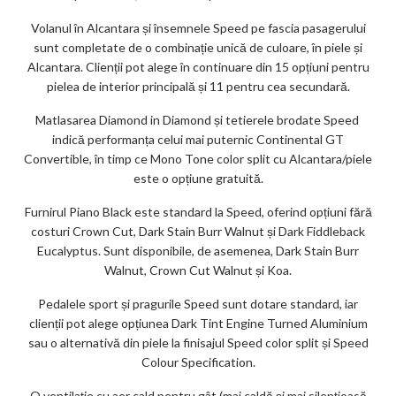
Volanul în Alcantara și însemnele Speed ​​pe fascia pasagerului
sunt completate de o combinație unică de culoare, în piele și
Alcantara. Clienții pot alege în continuare din 15 opțiuni pentru
pielea de interior principală și 11 pentru cea secundară.
Matlasarea Diamond in Diamond și tetierele brodate Speed ​​
indică performanța celui mai puternic Continental GT
Convertible, în timp ce Mono Tone color split cu Alcantara/piele
este o opțiune gratuită.
Furnirul Piano Black este standard la Speed, oferind opțiuni fără
costuri Crown Cut, Dark Stain Burr Walnut și Dark Fiddleback
Eucalyptus. Sunt disponibile, de asemenea, Dark Stain Burr
Walnut, Crown Cut Walnut și Koa.
Pedalele sport și pragurile Speed ​​sunt dotare standard, iar
clienții pot alege opțiunea Dark Tint Engine Turned Aluminium
sau o alternativă din piele la finisajul Speed ​​color split și Speed
Colour Specification.
O ventilație cu aer cald pentru gât (mai caldă și mai silențioasă