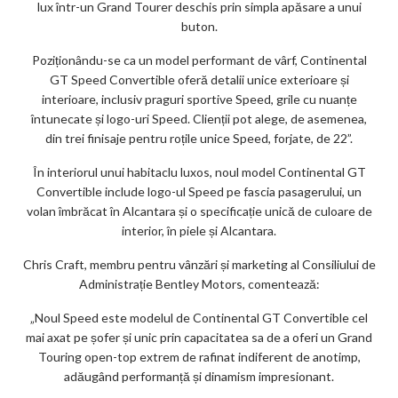
lux într-un Grand Tourer deschis prin simpla apăsare a unui
buton.
Poziționându-se ca un model performant de vârf, Continental
GT Speed ​​Convertible oferă detalii unice exterioare și
interioare, inclusiv praguri sportive Speed, grile cu nuanțe
întunecate și logo-uri Speed. Clienții pot alege, de asemenea,
din trei finisaje pentru roțile unice ​​Speed, ​​forjate, de 22”.
În interiorul unui habitaclu luxos, noul model Continental GT
Convertible include logo-ul Speed ​​pe fascia pasagerului, un
volan îmbrăcat în Alcantara și o specificație unică de culoare de
interior, în piele și Alcantara.
Chris Craft, membru pentru vânzări și marketing al Consiliului de
Administrație Bentley Motors, comentează:
„Noul Speed este modelul de Continental GT Convertible cel
mai axat pe șofer și unic prin capacitatea sa de a oferi un Grand
Touring open-top extrem de rafinat indiferent de anotimp,
adăugând performanță și dinamism impresionant.