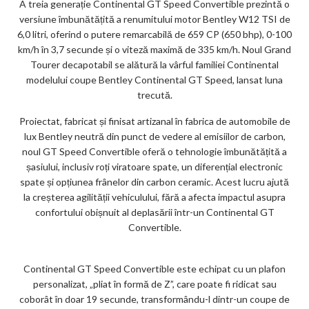
A treia generație Continental GT Speed ​​Convertible prezintă o
ar
versiune îmbunătățită a renumitului motor Bentley W12 TSI de
ks
6,0 litri, oferind o putere remarcabilă de 659 CP (650 bhp), 0-100
km/h în 3,7 secunde și o viteză maximă de 335 km/h. Noul Grand
Tourer decapotabil se alătură la vârful familiei Continental
modelului coupe Bentley Continental GT Speed, lansat luna
trecută.
Proiectat, fabricat și finisat artizanal în fabrica de automobile de
lux Bentley neutră din punct de vedere al emisiilor de carbon,
noul GT Speed ​​Convertible oferă o tehnologie îmbunătățită a
șasiului, inclusiv roți viratoare spate, un diferențial electronic
spate și opțiunea frânelor din carbon ceramic. Acest lucru ajută
la creșterea agilității vehiculului, fără a afecta impactul asupra
confortului obișnuit al deplasării într-un Continental GT
Convertible.
Continental GT Speed ​​Convertible este echipat cu un plafon
personalizat, „pliat în formă de Z”, care poate fi ridicat sau
coborât în doar 19 secunde, transformându-l dintr-un coupe de