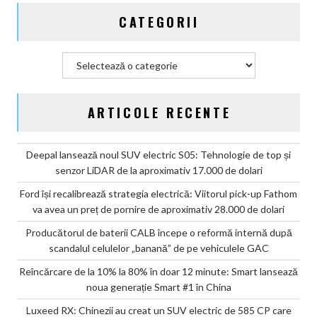
pe
CATEGORII
vehiculele
GAC
Categorii
ARTICOLE RECENTE
Deepal lansează noul SUV electric S05: Tehnologie de top și
senzor LiDAR de la aproximativ 17.000 de dolari
Ford își recalibrează strategia electrică: Viitorul pick-up Fathom
va avea un preț de pornire de aproximativ 28.000 de dolari
Producătorul de baterii CALB începe o reformă internă după
scandalul celulelor „banană” de pe vehiculele GAC
Reîncărcare de la 10% la 80% în doar 12 minute: Smart lansează
noua generație Smart #1 în China
Luxeed RX: Chinezii au creat un SUV electric de 585 CP care