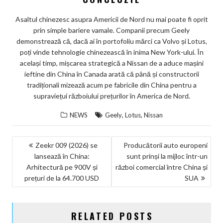
Asaltul chinezesc asupra Americii de Nord nu mai poate fi oprit
prin simple bariere vamale. Companii precum Geely
demonstrează că, dacă ai în portofoliu mărci ca Volvo și Lotus,
poți vinde tehnologie chinezească în inima New York-ului. În
același timp, mișcarea strategică a Nissan de a aduce mașini
ieftine din China în Canada arată că până și constructorii
tradiționali mizează acum pe fabricile din China pentru a
supraviețui războiului prețurilor în America de Nord.
,
,
NEWS
Geely
Lotus
Nissan
NAVIGARE
Zeekr 009 (2026) se
Producătorii auto europeni
lansează în China:
sunt prinși la mijloc într-un
ÎN
Arhitectură pe 900V și
război comercial între China și
ARTICOLE
prețuri de la 64.700 USD
SUA
RELATED POSTS