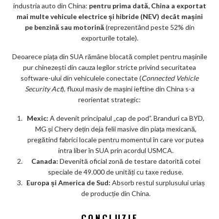
industria auto din China:
pentru prima dată, China a exportat
mai multe vehicule electrice și hibride (NEV) decât mașini
pe benzină sau motorină
(reprezentând peste 52% din
exporturile totale).
Deoarece piața din SUA rămâne blocată complet pentru mașinile
pur chinezești din cauza legilor stricte privind securitatea
software-ului din vehiculele conectate (
Connected Vehicle
Security Act
), fluxul masiv de mașini ieftine din China s-a
reorientat strategic:
Mexic:
A devenit principalul „cap de pod”. Branduri ca BYD,
MG și Chery dețin deja felii masive din piața mexicană,
pregătind fabrici locale pentru momentul în care vor putea
intra liber în SUA prin acordul USMCA.
Canada:
Devenită oficial zonă de testare datorită cotei
speciale de 49.000 de unități cu taxe reduse.
Europa și America de Sud:
Absorb restul surplusului uriaș
de producție din China.
CONCLUZIE