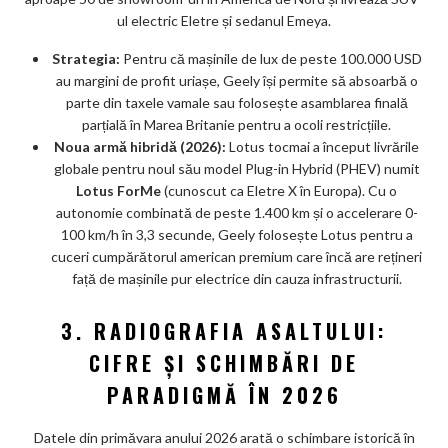
ul electric Eletre și sedanul Emeya.
Strategia:
Pentru că mașinile de lux de peste 100.000 USD
au margini de profit uriașe, Geely își permite să absoarbă o
parte din taxele vamale sau folosește asamblarea finală
parțială în Marea Britanie pentru a ocoli restricțiile.
Noua armă hibridă (2026):
Lotus tocmai a început livrările
globale pentru noul său model Plug-in Hybrid (PHEV) numit
Lotus ForMe
(cunoscut ca Eletre X în Europa). Cu o
autonomie combinată de peste 1.400 km și o accelerare 0-
100 km/h în 3,3 secunde, Geely folosește Lotus pentru a
cuceri cumpărătorul american premium care încă are rețineri
față de mașinile pur electrice din cauza infrastructurii.
3. RADIOGRAFIA ASALTULUI:
CIFRE ȘI SCHIMBĂRI DE
PARADIGMĂ ÎN 2026
Datele din primăvara anului 2026 arată o schimbare istorică în