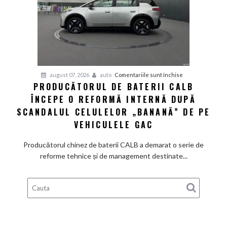
preț
de
pornire
de
aproximativ
28.000
de
pentru
august 07, 2026
auto
Comentariile sunt închise
dolari
PRODUCĂTORUL DE BATERII CALB
Producătorul
ÎNCEPE O REFORMĂ INTERNĂ DUPĂ
de
baterii
SCANDALUL CELULELOR „BANANĂ” DE PE
CALB
VEHICULELE GAC
începe
o
Producătorul chinez de baterii CALB a demarat o serie de
reformă
reforme tehnice și de management destinate...
internă
după
scandalul
celulelor
„banană”
de