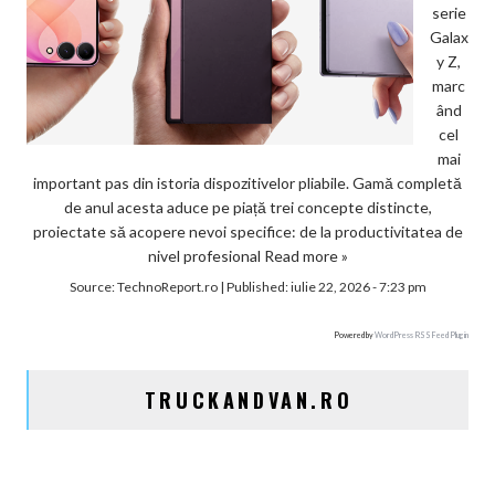
serie
Galax
y Z,
marc
ând
cel
mai
important pas din istoria dispozitivelor pliabile. Gamă completă
de anul acesta aduce pe piață trei concepte distincte,
proiectate să acopere nevoi specifice: de la productivitatea de
nivel profesional
Read more »
Source:
TechnoReport.ro
|
Published:
iulie 22, 2026 - 7:23 pm
Powered by
WordPress RSS Feed Plugin
TRUCKANDVAN.RO