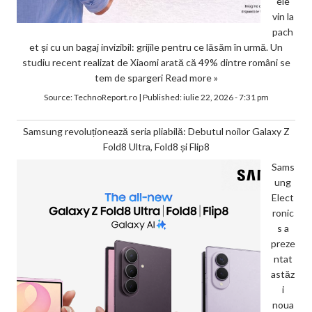
ele
vin la
pach
et și cu un bagaj invizibil: grijile pentru ce lăsăm în urmă. Un
studiu recent realizat de Xiaomi arată că 49% dintre români se
tem de spargeri
Read more »
Source:
TechnoReport.ro
|
Published:
iulie 22, 2026 - 7:31 pm
Samsung revoluționează seria pliabilă: Debutul noilor Galaxy Z
Fold8 Ultra, Fold8 și Flip8
Sams
ung
Elect
ronic
s a
preze
ntat
astăz
i
noua