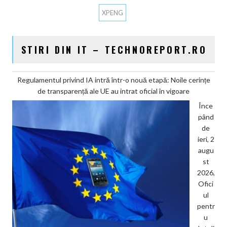
XPENG
STIRI DIN IT – TECHNOREPORT.RO
Regulamentul privind IA intră într-o nouă etapă: Noile cerințe
de transparență ale UE au intrat oficial în vigoare
Înce
pând
de
ieri, 2
augu
st
2026,
Ofici
ul
pentr
u