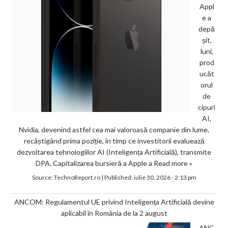
Appl
e a
depă
șit,
luni,
prod
ucăt
orul
de
cipuri
AI,
Nvidia, devenind astfel cea mai valoroasă companie din lume,
recâștigând prima poziție, în timp ce investitorii evaluează
dezvoltarea tehnologiilor AI (Inteligența Artificială), transmite
DPA. Capitalizarea bursieră a Apple a
Read more »
Source:
TechnoReport.ro
|
Published:
iulie 30, 2026 - 2:13 pm
ANCOM: Regulamentul UE privind Inteligența Artificială devine
aplicabil în România de la 2 august
ANC