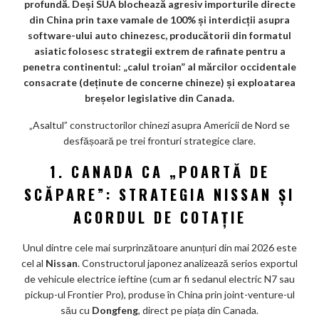
profundă. Deși SUA blochează agresiv importurile directe
o
din China prin taxe vamale de 100% și interdicții asupra
k
software-ului auto chinezesc, producătorii din formatul
asiatic folosesc strategii extrem de rafinate pentru a
m
penetra continentul: „calul troian” al mărcilor occidentale
ar
consacrate (deținute de concerne chineze) și exploatarea
breșelor legislative din Canada.
ks
„Asaltul” constructorilor chinezi asupra Americii de Nord se
desfășoară pe trei fronturi strategice clare.
1. CANADA CA „POARTĂ DE
SCĂPARE”: STRATEGIA NISSAN ȘI
ACORDUL DE COTAȚIE
Unul dintre cele mai surprinzătoare anunțuri din mai 2026 este
cel al
Nissan
. Constructorul japonez analizează serios exportul
de vehicule electrice ieftine (cum ar fi sedanul electric N7 sau
pickup-ul Frontier Pro), produse în China prin joint-venture-ul
său cu
Dongfeng
, direct pe piața din Canada.