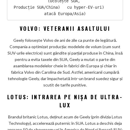
(Ocolește SUA, 

 Producție SUA/China)   cu hyper-EV-uri)       
VOLVO: VETERANII ASALTULUI
Geely folosește Volvo de ani de zile ca punte de legătură.
Compania a optimizat producția: modelele de volum (cum sunt
SUV-urile electrice) sunt gândite și parțial produse în China, însă
pentru a evita taxele din SUA, Geely a mutat o parte din
asamblarea modelelor cheie în fabrici din Europa și chiar în
fabrica Volvo din Carolina de Sud. Astfel, americanii cumpără
tehnologie Geely, dar împachetată într-un brand suedez sigur și
scutit de tarife punitive.
LOTUS: INTRAREA PE NIȘA DE ULTRA-
LUX
Brandul britanic Lotus, deținut acum de Geely (prin divizia Lotus
Technology), accelerează puternic în SUA. Lotus a deschis deja
aproape 50 de showroom-uri în America de Nord și livrează SUV-