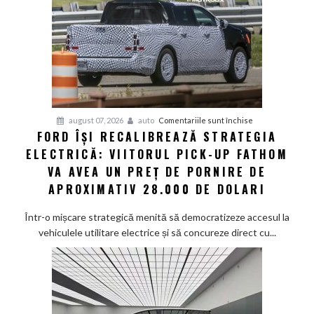
senzor
LiDAR
de
la
aproximativ
17.000
de
dolari
pentru
august 07, 2026
auto
Comentariile sunt închise
FORD ÎȘI RECALIBREAZĂ STRATEGIA
Ford
ELECTRICĂ: VIITORUL PICK-UP FATHOM
își
recalibrează
VA AVEA UN PREȚ DE PORNIRE DE
strategia
APROXIMATIV 28.000 DE DOLARI
electrică:
Viitorul
Într-o mișcare strategică menită să democratizeze accesul la
pick-
vehiculele utilitare electrice și să concureze direct cu...
up
Fathom
va
avea
un