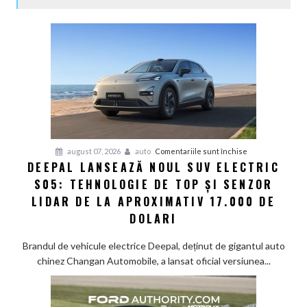
pentru
august 07, 2026
auto
Comentariile sunt închise
DEEPAL LANSEAZĂ NOUL SUV ELECTRIC
Deepal
S05: TEHNOLOGIE DE TOP ȘI SENZOR
lansează
noul
LIDAR DE LA APROXIMATIV 17.000 DE
SUV
DOLARI
electric
S05:
Brandul de vehicule electrice Deepal, deținut de gigantul auto
Tehnologie
chinez Changan Automobile, a lansat oficial versiunea...
de
top
și