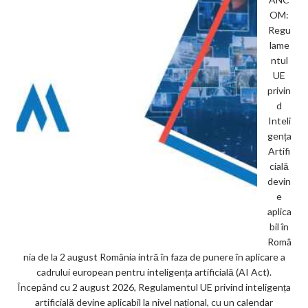
OM:
Regu
lame
ntul
UE
privin
d
Inteli
gența
Artifi
cială
devin
e
aplica
bil în
Româ
nia de la 2 august România intră în faza de punere în aplicare a
cadrului european pentru inteligența artificială (AI Act).
Începând cu 2 august 2026, Regulamentul UE privind inteligența
artificială devine aplicabil la nivel național, cu un calendar