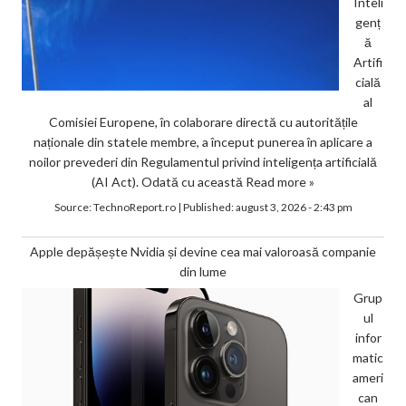
Inteli
genț
ă
Artifi
cială
al
Comisiei Europene, în colaborare directă cu autoritățile
naționale din statele membre, a început punerea în aplicare a
noilor prevederi din Regulamentul privind inteligența artificială
(AI Act). Odată cu această
Read more »
Source:
TechnoReport.ro
|
Published:
august 3, 2026 - 2:43 pm
Apple depășește Nvidia și devine cea mai valoroasă companie
din lume
Grup
ul
infor
matic
ameri
can