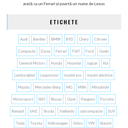
arată ca un Ferrari și poartă un nume de Lexus
ETICHETE
Audi
Bentley
BMW
BYD
Chery
Citroen
Compacte
Dacia
Ferrari
FIAT
Ford
Geely
General Motors
Honda
Hyundai
Jaguar
Kia
Lamborghini
Leapmotor
masini eco
masini electrice
Mazda
Mercedes-Benz
MG
MINI
Mitsubishi
Motorsport
NIO
Nissan
Opel
Peugeot
Porsche
Renault
SAIC
Skoda
Stellantis
subcompacte
SUV
Tesla
Toyota
Volkswagen
Volvo
VW
Xiaomi