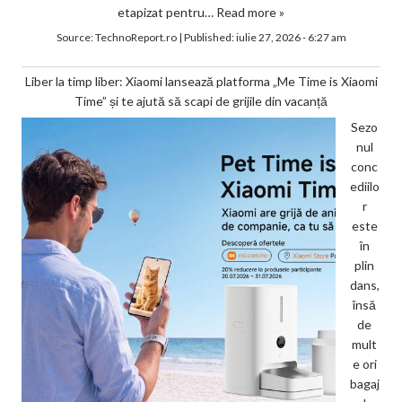
etapizat pentru…
Read more »
Source:
TechnoReport.ro
|
Published:
iulie 27, 2026 - 6:27 am
Liber la timp liber: Xiaomi lansează platforma „Me Time is Xiaomi
Time” și te ajută să scapi de grijile din vacanță
Sezo
nul
conc
ediilo
r
este
în
plin
dans,
însă
de
mult
e ori
bagaj