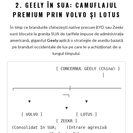
2. GEELY ÎN SUA: CAMUFLAJUL
PREMIUM PRIN VOLVO ȘI LOTUS
În timp ce brandurile chinezești native precum BYD sau Zeekr
sunt blocate la granița SUA de tarifele impuse de administrația
americană, gigantul
Geely
aplică o strategie de asediu bazată
pe branduri occidentale de lux pe care le-a achiziționat de-a
lungul timpului.
                  [ CONCERNUL GEELY (China) ]

                               │

┌───────────────────────┼─────────────────────
──┐

       ▼                       ▼                       
▼

    [ VOLVO ]              [ LOTUS ]               
[ ZEEKR ]

(Consolidat în SUA;    (Intrare agresivă       