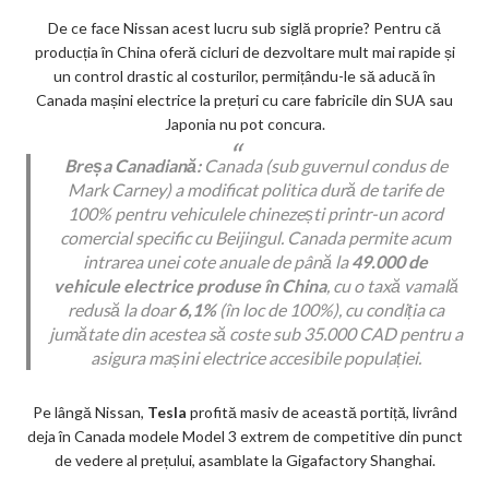
De ce face Nissan acest lucru sub siglă proprie? Pentru că
producția în China oferă cicluri de dezvoltare mult mai rapide și
un control drastic al costurilor, permițându-le să aducă în
Canada mașini electrice la prețuri cu care fabricile din SUA sau
Japonia nu pot concura.
Breșa Canadiană:
Canada (sub guvernul condus de
Mark Carney) a modificat politica dură de tarife de
100% pentru vehiculele chinezești printr-un acord
comercial specific cu Beijingul. Canada permite acum
intrarea unei cote anuale de până la
49.000 de
vehicule electrice produse în China
, cu o taxă vamală
redusă la doar
6,1%
(în loc de 100%), cu condiția ca
jumătate din acestea să coste sub 35.000 CAD pentru a
asigura mașini electrice accesibile populației.
Pe lângă Nissan,
Tesla
profită masiv de această portiță, livrând
deja în Canada modele Model 3 extrem de competitive din punct
de vedere al prețului, asamblate la Gigafactory Shanghai.