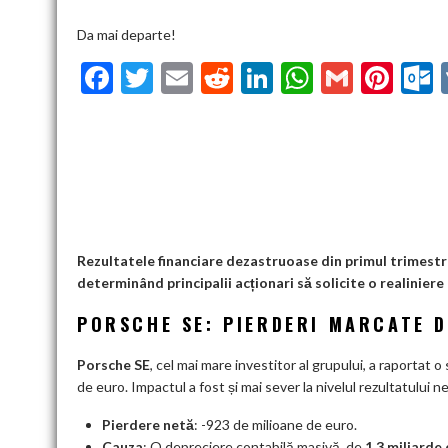
Da mai departe!
F
T
E
R
Li
W
G
Pi
ac
w
m
e
n
h
m
nt
u
e
itt
ai
d
ke
at
ai
er
l
b
er
l
di
dI
s
l
es
o
t
n
A
t
k
o
p
k
p
Rezultatele financiare dezastruoase din primul trimest
determinând principalii acționari să solicite o realiniere 
PORSCHE SE: PIERDERI MARCATE 
Porsche SE
, cel mai mare investitor al grupului, a raportat 
de euro
. Impactul a fost și mai sever la nivelul rezultatului 
Pierdere netă
: -923 de milioane de euro
.
Cauza
: O depreciere contabilă masivă, de
1,3 miliarde