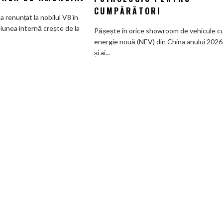
În
CUMPĂRĂTORI
că
China,
a renunțat la nobilul V8 în
nimeni
motorul
iunea internă crește de la
Pășește în orice showroom de vehicule c
nu
pe
energie nouă (NEV) din China anului 2026
vrea
benzină
și ai...
supercaruri
a
silențioase
ajuns
și
un
tânjește
simplu
din
calmant
nou
psihologic
după
pentru
V8
cumpărători
și
pedală
de
ambreiaj