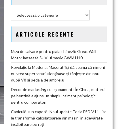
Categorii
ARTICOLE RECENTE
Miza de salvare pentru piața chineză: Great Wall
Motor lansează SUV-ul masiv GWM H10
Revelație la Modena: Maserati își dă seama că nimeni
nu vrea supercaruri silențioase și tânjește din nou
după V8 și pedală de ambreiaj
Decor de marketing cu eșapament: În China, motorul
pe benzină a ajuns un simplu calmant psihologic
pentru cumpărători
Caniculă sub capotă: Noul update Tesla FSD V14 Lite
le transformă calculatoarele din mașini în adevărate
încălzitoare pe roți