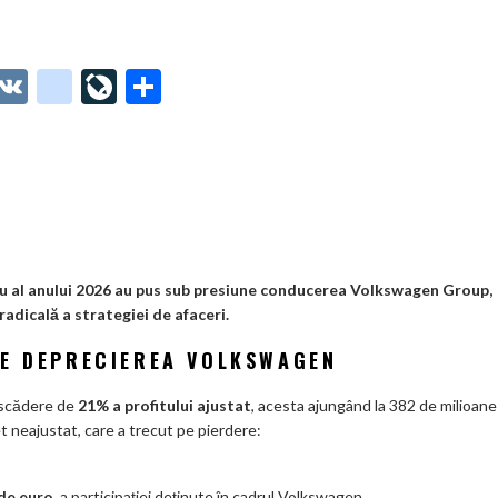
O
V
g
Li
P
t
K
o
ve
ar
o
o
Jo
ta
o
gl
ur
je
.
e_
n
az
co
b
al
ă
m
o
ru al anului 2026 au pus sub presiune conducerea Volkswagen Group,
radicală a strategiei de afaceri.
o
DE DEPRECIEREA VOLKSWAGEN
k
m
o scădere de
21% a profitului ajustat
, acesta ajungând la 382 de milioane
net neajustat, care a trecut pe pierdere:
ar
ks
 de euro
, a participației deținute în cadrul Volkswagen
.