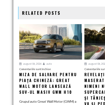
ARTICOLE
RELATED POSTS
august 06, 2026
auto
august 06, 20
pentru
Comentariile sunt închise
Comentariile sun
MIZA DE SALVARE PENTRU
REVELAȚ
Miza
PIAȚA CHINEZĂ: GREAT
de
MASERATI
salvare
WALL MOTOR LANSEAZĂ
NIMENI N
pentru
SUV-UL MASIV GWM H10
SUPERCA
piața
ȘI TÂNJE
chineză:
Grupul auto Great Wall Motor (GWM) a
V8 ȘI PE
Great