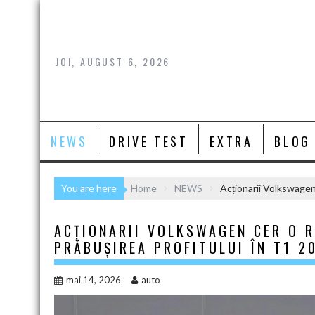
Skip
to
content
JOI, AUGUST 6, 2026
NEWS
DRIVE TEST
EXTRA
BLOG
You are here
Home
NEWS
Acționarii Volkswagen
ACȚIONARII VOLKSWAGEN CER O 
PRĂBUȘIREA PROFITULUI ÎN T1 2
mai 14, 2026
auto