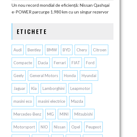
Un nou record mondial de eficiență: Nissan Qashqai
e-POWER parcurge 1.980 km cu un singur rezervor
ETICHETE
Audi
Bentley
BMW
BYD
Chery
Citroen
Compacte
Dacia
Ferrari
FIAT
Ford
Geely
General Motors
Honda
Hyundai
Jaguar
Kia
Lamborghini
Leapmotor
masini eco
masini electrice
Mazda
Mercedes-Benz
MG
MINI
Mitsubishi
Motorsport
NIO
Nissan
Opel
Peugeot