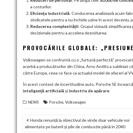
Reduceri de personal
: Pe lângă cele
50.000 de conced
a costurilor
.
Eficiența industrială
: Conducerea analizează acum fabri
sindicatele pentru a nu închide uzine în acest deceniu
Reducerea complexității
: Grupul vizează simplificarea 
decizionale pentru a accelera dezvoltarea
.
PROVOCĂRILE GLOBALE: „PRESIUN
Volkswagen se confruntă cu o „furtună perfectă” provocată d
acerbă a producătorilor din China
. Arno Antlitz a subliniat 
către Europa, ceea ce face ca actualul model de afaceri al 
În acest context de incertitudine auto, Porsche SE încearcă de
inteligență artificială
și
industria de apărare
.
,
NEWS
Porsche
Volkswagen
NAVIGARE
Honda renunță la obiectivul de vinde doar vehicule noi
alimentate pe baterii și pile de combustie până în 2040
ÎN