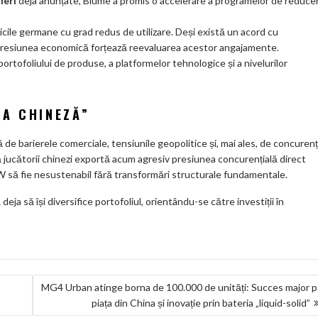
ieri
deja anunțate, Blume a promis o accelerare a programelor de reduce
cile germane cu grad redus de utilizare
. Deși există un acord cu
, presiunea economică forțează reevaluarea acestor angajamente
.
portofoliului de produse, a platformelor tehnologice și a nivelurilor
EA CHINEZĂ”
e barierele comerciale, tensiunile geopolitice și, mai ales, de concuren
că jucătorii chinezi exportă acum agresiv presiunea concurențială direct
VW să fie nesustenabil fără transformări structurale fundamentale
.
ja să își diversifice portofoliul, orientându-se către investiții în
MG4 Urban atinge borna de 100.000 de unități: Succes major 
piața din China și inovație prin bateria „liquid-solid”