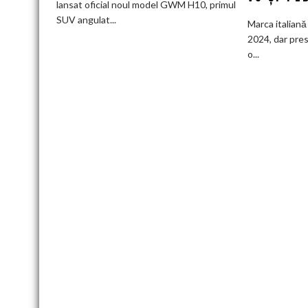
lansat oficial noul model GWM H10, primul
Wall
SUV angulat...
Marca italiană 
Motor
2024, dar pres
lansează
o...
SUV-
ul
masiv
GWM
H10