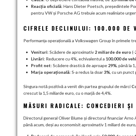
Reacția oficială
: Hans Dieter Poetsch, președintele Pors
pentru VW și Porsche AG trebuie acum realiniate urgent 
CIFRELE DECLINULUI: 100.000 DE 
Performanța operațională a Volkswagen Group în primele trei 
Venituri
: Scădere de aproximativ
2 miliarde de euro
(-
Livrări
: Reducere cu 4%, echivalentul a
100.000 de veh
Profit net
: Scădere drastică de aproape
29%
, până la 1
Marja operațională
: S-a redus la doar
3%
, cu un punct 
Singura notă pozitivă a venit din partea grupului de mărci
C
crescut la 1,5 miliarde euro, cu o marjă de 4,4%
.
MĂSURI RADICALE: CONCEDIERI ȘI
Directorul general Oliver Blume și directorul financiar Arn
până acum, deși au economisit aproximativ 1 miliard de euro