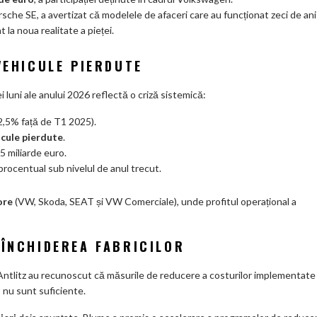
che SE, a avertizat că modelele de afaceri care au funcționat zeci de ani
la noua realitate a pieței
.
VEHICULE PIERDUTE
luni ale anului 2026 reflectă o criză sistemică
:
2,5% față de T1 2025)
.
icule pierdute
.
,5 miliarde euro
.
procentual sub nivelul de anul trecut
.
ore
(VW, Skoda, SEAT și VW Comerciale), unde profitul operațional a
 ÎNCHIDEREA FABRICILOR
o Antlitz au recunoscut că măsurile de reducere a costurilor implementate
, nu sunt suficiente
.