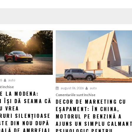
26
auto
pentru
t închise
august 06, 2026
auto
IE LA MODENA:
Revelație
pentru
Comentariile sunt închise
 ÎȘI DĂ SEAMA CĂ
la
DECOR DE MARKETING CU
Decor
Modena:
U VREA
EȘAPAMENT: ÎN CHINA,
de
Maserati
marketing
RURI SILENȚIOASE
MOTORUL PE BENZINĂ A
își
cu
ȘTE DIN NOU DUPĂ
AJUNS UN SIMPLU CALMAN
dă
eșapament:
DALĂ DE AMBREIAJ
PSIHOLOGIC PENTRU
seama