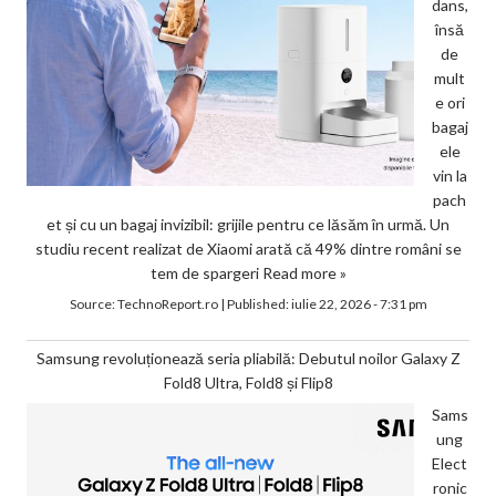
dans,
însă
de
mult
e ori
bagaj
ele
vin la
pach
et și cu un bagaj invizibil: grijile pentru ce lăsăm în urmă. Un
studiu recent realizat de Xiaomi arată că 49% dintre români se
tem de spargeri
Read more »
Source:
TechnoReport.ro
|
Published:
iulie 22, 2026 - 7:31 pm
Samsung revoluționează seria pliabilă: Debutul noilor Galaxy Z
Fold8 Ultra, Fold8 și Flip8
Sams
ung
Elect
ronic