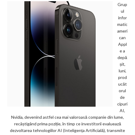
Grup
ul
infor
matic
ameri
can
Appl
e a
depă
șit,
luni,
prod
ucăt
orul
de
cipuri
AI,
Nvidia, devenind astfel cea mai valoroasă companie din lume,
recâștigând prima poziție, în timp ce investitorii evaluează
dezvoltarea tehnologiilor AI (Inteligența Artificială), transmite