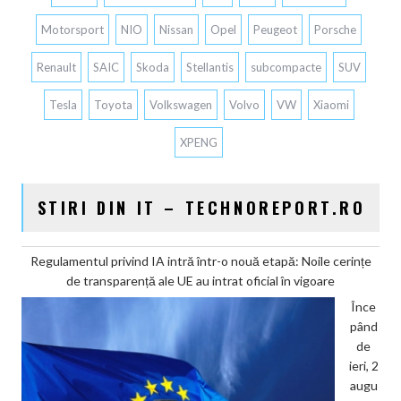
Motorsport
NIO
Nissan
Opel
Peugeot
Porsche
Renault
SAIC
Skoda
Stellantis
subcompacte
SUV
Tesla
Toyota
Volkswagen
Volvo
VW
Xiaomi
XPENG
STIRI DIN IT – TECHNOREPORT.RO
Regulamentul privind IA intră într-o nouă etapă: Noile cerințe
de transparență ale UE au intrat oficial în vigoare
Înce
pând
de
ieri, 2
augu