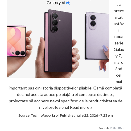
s a
preze
ntat
astăz
i
noua
serie
Galax
y Z,
marc
ând
cel
mai
important pas din istoria dispozitivelor pliabile. Gamă completă
de anul acesta aduce pe piață trei concepte distincte,
proiectate să acopere nevoi specifice: de la productivitatea de
nivel profesional
Read more »
Source:
TechnoReport.ro
|
Published:
iulie 22, 2026 - 7:23 pm
Powered by
RSS Feed Plugin