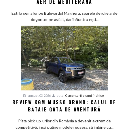
AER DE MEDITERANA
500
Hybrid
Ești la semafor pe Bulevardul Magheru, soarele de iulie arde
–
dogoritor pe asfalt, dar înăuntru ești...
vacanța
mică
cu
aer
de
Mediterana
pentru
august 03, 2026
auto
Comentariile sunt închise
REVIEW KGM MUSSO GRAND: CALUL DE
Review
BĂTAIE GATA DE AVENTURĂ
KGM
Musso
Piața pick-up-urilor din România a devenit extrem de
Grand:
competitivă, însă puține modele reușesc să îmbine cu...
Calul