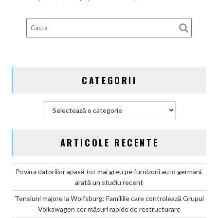
de
bătaie
gata
de
aventură
CATEGORII
Categorii
ARTICOLE RECENTE
Povara datoriilor apasă tot mai greu pe furnizorii auto germani,
arată un studiu recent
Tensiuni majore la Wolfsburg: Familiile care controlează Grupul
Volkswagen cer măsuri rapide de restructurare