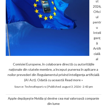
st
2026,
Ofici
ul
pentr
u
Inteli
genț
ă
Artifi
cială
al
Comisiei Europene, în colaborare directă cu autoritățile
naționale din statele membre, a început punerea în aplicare a
noilor prevederi din Regulamentul privind inteligența artificială
(AI Act). Odată cu această
Read more »
Source:
TechnoReport.ro
|
Published:
august 3, 2026 - 2:43 pm
Apple depășește Nvidia și devine cea mai valoroasă companie
din lume