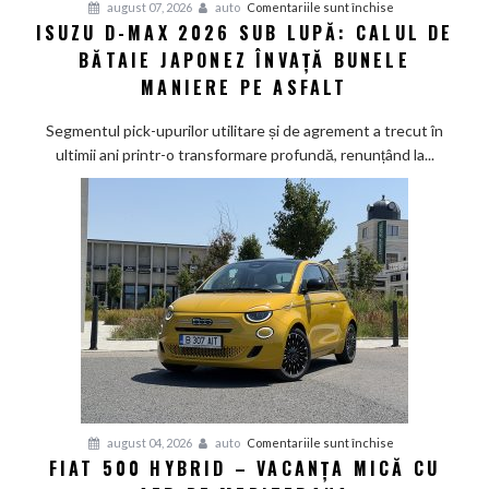
pentru
august 07, 2026
auto
Comentariile sunt închise
ISUZU D-MAX 2026 SUB LUPĂ: CALUL DE
Isuzu
BĂTAIE JAPONEZ ÎNVAȚĂ BUNELE
D-
Max
MANIERE PE ASFALT
2026
sub
Segmentul pick-upurilor utilitare și de agrement a trecut în
lupă:
ultimii ani printr-o transformare profundă, renunțând la...
Calul
de
bătaie
japonez
învață
bunele
maniere
pe
asfalt
pentru
august 04, 2026
auto
Comentariile sunt închise
FIAT 500 HYBRID – VACANȚA MICĂ CU
Fiat