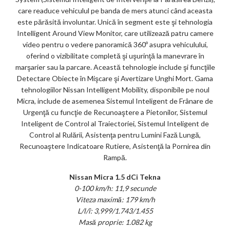
care readuce vehiculul pe banda de mers atunci când aceasta
este părăsită involuntar. Unică în segment este şi tehnologia
Intelligent Around View Monitor, care utilizează patru camere
video pentru o vedere panoramică 360º asupra vehiculului,
oferind o vizibilitate completă şi uşurinţă la manevrare în
marşarier sau la parcare. Această tehnologie include şi funcţiile
Detectare Obiecte în Mişcare şi Avertizare Unghi Mort. Gama
tehnologiilor Nissan Intelligent Mobility, disponibile pe noul
Micra, include de asemenea Sistemul Inteligent de Frânare de
Urgenţă cu funcţie de Recunoaştere a Pietonilor, Sistemul
Inteligent de Control al Traiectoriei, Sistemul Inteligent de
Control al Rulării, Asistenţa pentru Lumini Fază Lungă,
Recunoaştere Indicatoare Rutiere, Asistenţă la Pornirea din
Rampă.
Nissan Micra 1.5 dCi Tekna
0-100 km/h: 11,9 secunde
Viteza maximă: 179 km/h
L/l/î: 3,999/1.743/1.455
Masă proprie: 1.082 kg