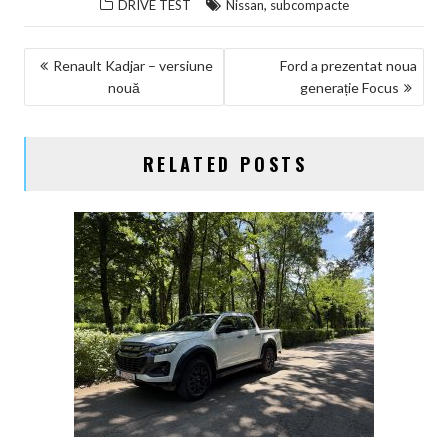
,
DRIVE TEST
Nissan
subcompacte
NAVIGARE
Renault Kadjar – versiune
Ford a prezentat noua
nouă
generație Focus
ÎN
ARTICOLE
RELATED POSTS