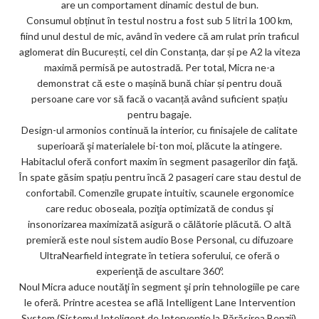
are un comportament dinamic destul de bun.
Consumul obținut în testul nostru a fost sub 5 litri la 100 km,
fiind unul destul de mic, având în vedere că am rulat prin traficul
aglomerat din București, cel din Constanța, dar și pe A2 la viteza
maximă permisă pe autostradă. Per total, Micra ne-a
demonstrat că este o mașină bună chiar și pentru două
persoane care vor să facă o vacanță având suficient spațiu
pentru bagaje.
Design-ul armonios continuă la interior, cu finisajele de calitate
superioară şi materialele bi-ton moi, plăcute la atingere.
Habitaclul oferă confort maxim în segment pasagerilor din faţă.
În spate găsim spațiu pentru încă 2 pasageri care stau destul de
confortabil. Comenzile grupate intuitiv, scaunele ergonomice
care reduc oboseala, poziţia optimizată de condus şi
insonorizarea maximizată asigură o călătorie plăcută. O altă
premieră este noul sistem audio Bose Personal, cu difuzoare
UltraNearfield integrate în tetiera soferului, ce oferă o
experienţă de ascultare 360º.
Noul Micra aduce noutăţi în segment şi prin tehnologiile pe care
le oferă. Printre acestea se află Intelligent Lane Intervention
System (Sistemul Inteligent de Intervenţie la Părăsirea Benzii),