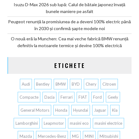
Isuzu D-Max 2026 sub lupă: Calul de bătaie japonez învață
bunele maniere pe asfalt
Peugeot renunță la promisiunea de a deveni 100% electric până
în 2030 și confirmă șapte modele noi
O nouă eră la Munchen: Cea mai veche fabrică BMW renunță
definitiv la motoarele termice și devine 100% electrică
ETICHETE
Audi
Bentley
BMW
BYD
Chery
Citroen
Compacte
Dacia
Ferrari
FIAT
Ford
Geely
General Motors
Honda
Hyundai
Jaguar
Kia
Lamborghini
Leapmotor
masini eco
masini electrice
Mazda
Mercedes-Benz
MG
MINI
Mitsubishi