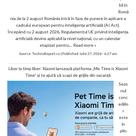
bil în
Româ
nia de la 2 august România intră în faza de punere în aplicare a
cadrului european pentru inteligența artificială (AI Act).
Începând cu 2 august 2026, Regulamentul UE privind inteligența
artificială devine aplicabil la nivel național, cu un calendar
etapizat pentru…
Read more »
Source:
TechnoReport.ro
|
Published:
iulie 27, 2026 - 6:27 am
Liber la timp liber: Xiaomi lansează platforma „Me Time is Xiaomi
Time” și te ajută să scapi de grijile din vacanță
Sezo
nul
conc
ediilo
r
este
în
plin