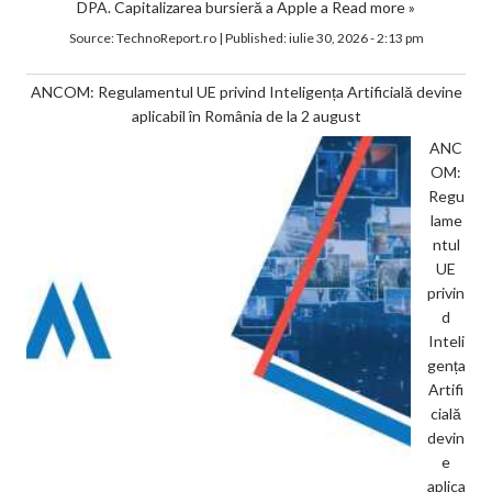
DPA. Capitalizarea bursieră a Apple a
Read more »
Source:
TechnoReport.ro
|
Published:
iulie 30, 2026 - 2:13 pm
ANCOM: Regulamentul UE privind Inteligența Artificială devine
aplicabil în România de la 2 august
ANC
OM:
Regu
lame
ntul
UE
privin
d
Inteli
gența
Artifi
cială
devin
e
aplica