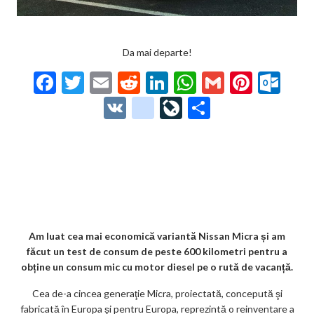
Da mai departe!
F
T
E
R
Li
W
G
Pi
O
ac
w
m
e
n
h
m
nt
ut
V
g
Li
P
e
itt
ai
d
ke
at
ai
er
lo
K
o
ve
ar
b
er
l
di
dI
s
l
es
o
o
Jo
ta
o
t
n
A
t
k.
gl
ur
je
o
p
co
e_
n
az
k
p
m
b
al
ă
o
Am luat cea mai economică variantă Nissan Micra și am
făcut un test de consum de peste 600 kilometri pentru a
o
obține un consum mic cu motor diesel pe o rută de vacanță.
k
Cea de-a cincea generaţie Micra, proiectată, concepută şi
m
fabricată în Europa şi pentru Europa, reprezintă o reinventare a