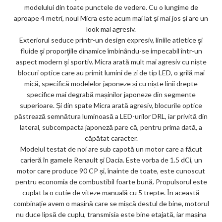
modelului din toate punctele de vedere. Cu o lungime de
ar
aproape 4 metri, noul Micra este acum mai lat și mai jos și are un
ks
look mai agresiv.
Exteriorul seduce printr-un design expresiv, liniile atletice şi
fluide şi proporţiile dinamice îmbinându-se impecabil într-un
aspect modern şi sportiv. Micra arată mult mai agresiv cu niște
blocuri optice care au primit lumini de zi de tip LED, o grilă mai
mică, specifică modelelor japoneze și cu niște linii drepte
specifice mai degrabă mașinilor japoneze din segmente
superioare. Și din spate Micra arată agresiv, blocurile optice
păstrează semnătura luminoasă a LED-urilor DRL, iar privită din
lateral, subcompacta japoneză pare că, pentru prima dată, a
căpătat caracter.
Modelul testat de noi are sub capotă un motor care a făcut
carieră în gamele Renault și Dacia. Este vorba de 1.5 dCi, un
motor care produce 90 CP și, înainte de toate, este cunoscut
pentru economia de combustibil foarte bună. Propulsorul este
cuplat la o cutie de viteze manuală cu 5 trepte. În această
combinație avem o mașină care se mișcă destul de bine, motorul
nu duce lipsă de cuplu, transmisia este bine etajată, iar mașina