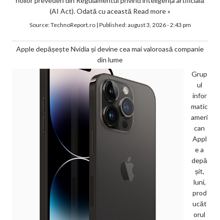
noilor prevederi din Regulamentul privind inteligența artificială
(AI Act). Odată cu această
Read more »
Source:
TechnoReport.ro
|
Published:
august 3, 2026 - 2:43 pm
Apple depășește Nvidia și devine cea mai valoroasă companie
din lume
Grup
ul
infor
matic
ameri
can
Appl
e a
depă
șit,
luni,
prod
ucăt
orul