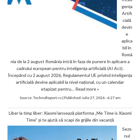
gența
Artifi
cială
devin
e
aplica
bil în
Româ
nia de la 2 august România intră în faza de punere în aplicare a
cadrului european pentru inteligența artificială (AI Act).
Începând cu 2 august 2026, Regulamentul UE privind inteligența
artificială devine aplicabil la nivel național, cu un calendar
etapizat pentru…
Read more »
Source:
TechnoReport.ro
|
Published:
iulie 27, 2026 - 6:27 am
Liber la timp liber: Xiaomi lansează platforma „Me Time is Xiaomi
Time” și te ajută să scapi de grijile din vacanță
Sezo
nul