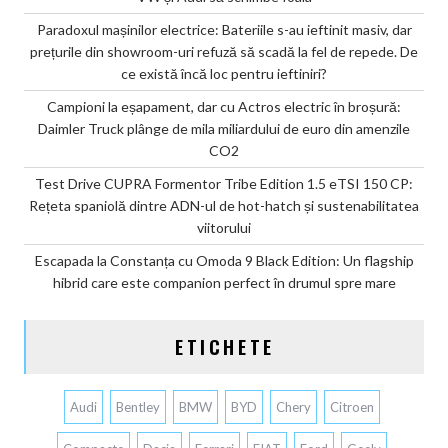
Paradoxul mașinilor electrice: Bateriile s-au ieftinit masiv, dar
prețurile din showroom-uri refuză să scadă la fel de repede. De
ce există încă loc pentru ieftiniri?
Campioni la eșapament, dar cu Actros electric în broșură:
Daimler Truck plânge de mila miliardului de euro din amenzile
CO2
Test Drive CUPRA Formentor Tribe Edition 1.5 eTSI 150 CP:
Rețeta spaniolă dintre ADN-ul de hot-hatch și sustenabilitatea
viitorului
Escapada la Constanța cu Omoda 9 Black Edition: Un flagship
hibrid care este companion perfect în drumul spre mare
ETICHETE
Audi
Bentley
BMW
BYD
Chery
Citroen