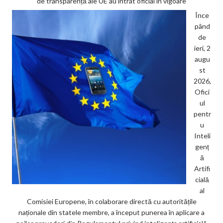
de transparență ale UE au intrat oficial în vigoare
Înce
pând
de
ieri, 2
augu
st
2026,
Ofici
ul
pentr
u
Inteli
genț
ă
Artifi
cială
al
Comisiei Europene, în colaborare directă cu autoritățile
naționale din statele membre, a început punerea în aplicare a