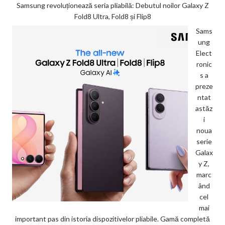
Samsung revoluționează seria pliabilă: Debutul noilor Galaxy Z
Fold8 Ultra, Fold8 și Flip8
Sams
ung
Elect
ronic
s a
preze
ntat
astăz
i
noua
serie
Galax
y Z,
marc
ând
cel
mai
important pas din istoria dispozitivelor pliabile. Gamă completă