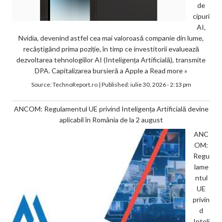
de
cipuri
AI,
Nvidia, devenind astfel cea mai valoroasă companie din lume,
recâștigând prima poziție, în timp ce investitorii evaluează
dezvoltarea tehnologiilor AI (Inteligența Artificială), transmite
DPA. Capitalizarea bursieră a Apple a
Read more »
Source:
TechnoReport.ro
|
Published:
iulie 30, 2026 - 2:13 pm
ANCOM: Regulamentul UE privind Inteligența Artificială devine
aplicabil în România de la 2 august
ANC
OM:
Regu
lame
ntul
UE
privin
d
Inteli