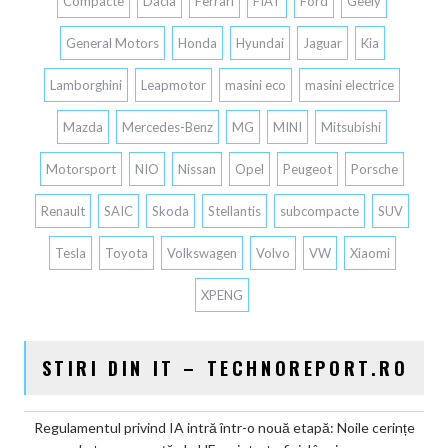
Compacte
Dacia
Ferrari
FIAT
Ford
Geely
General Motors
Honda
Hyundai
Jaguar
Kia
Lamborghini
Leapmotor
masini eco
masini electrice
Mazda
Mercedes-Benz
MG
MINI
Mitsubishi
Motorsport
NIO
Nissan
Opel
Peugeot
Porsche
Renault
SAIC
Skoda
Stellantis
subcompacte
SUV
Tesla
Toyota
Volkswagen
Volvo
VW
Xiaomi
XPENG
STIRI DIN IT – TECHNOREPORT.RO
Regulamentul privind IA intră într-o nouă etapă: Noile cerințe