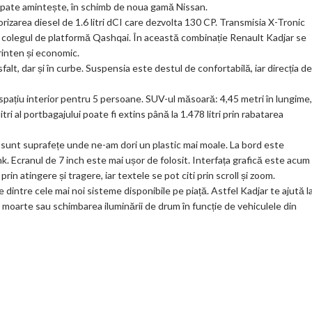
ea spate amintește, în schimb de noua gamă Nissan.
ks
zarea diesel de 1.6 litri dCI care dezvolta 130 CP. Transmisia X-Tronic
 colegul de platformă Qashqai. În această combinație Renault Kadjar se
rinten și economic.
lt, dar și în curbe. Suspensia este destul de confortabilă, iar direcția de
 spațiu interior pentru 5 persoane. SUV-ul măsoară: 4,45 metri în lungime,
itri al portbagajului poate fi extins până la 1.478 litri prin rabatarea
că sunt suprafețe unde ne-am dori un plastic mai moale. La bord este
k. Ecranul de 7 inch este mai ușor de folosit. Interfața grafică este acum
in atingere și tragere, iar textele se pot citi prin scroll și zoom.
e dintre cele mai noi sisteme disponibile pe piață. Astfel Kadjar te ajută l
or moarte sau schimbarea iluminării de drum în funcție de vehiculele din