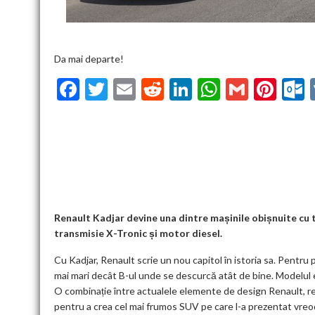
Da mai departe!
F
T
E
R
Li
W
G
Pi
ac
w
m
e
n
h
m
nt
u
e
itt
ai
d
ke
at
ai
er
l
b
er
l
di
dI
s
l
es
o
t
n
A
t
k
o
p
k
p
Renault Kadjar devine una dintre mașinile obișnuite cu 
transmisie X-Tronic și motor diesel.
Cu Kadjar, Renault scrie un nou capitol în istoria sa. Pentru 
mai mari decât B-ul unde se descurcă atât de bine. Modelul 
O combinație între actualele elemente de design Renault, re
pentru a crea cel mai frumos SUV pe care l-a prezentat vre