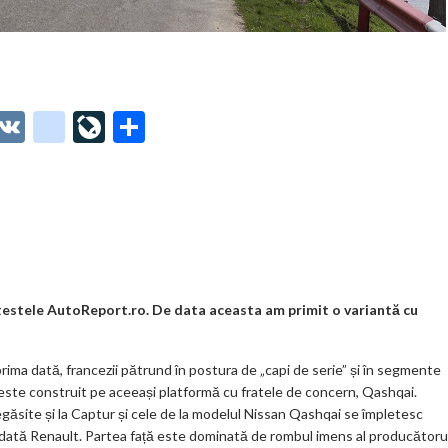
O
V
g
Li
P
t
K
o
ve
ar
o
o
Jo
ta
o
gl
ur
je
.
e_
n
az
co
b
al
ă
m
o
testele AutoReport.ro. De data aceasta am primit o variantă cu
o
prima dată, francezii pătrund în postura de „capi de serie” și în segmente
k
este construit pe aceeași platformă cu fratele de concern, Qashqai.
m
găsite și la Captur și cele de la modelul Nissan Qashqai se împletesc
odată Renault. Partea față este dominată de rombul imens al producătoru
ar