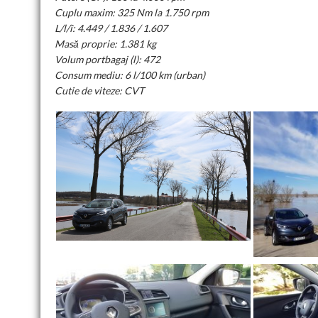
Cuplu maxim: 325 Nm la 1.750 rpm
L/l/î: 4.449 / 1.836 / 1.607
Masă proprie: 1.381 kg
Volum portbagaj (l): 472
Consum mediu: 6 l/100 km (urban)
Cutie de viteze: CVT