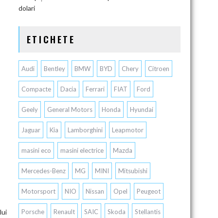
dolari
ETICHETE
Audi
Bentley
BMW
BYD
Chery
Citroen
Compacte
Dacia
Ferrari
FIAT
Ford
Geely
General Motors
Honda
Hyundai
Jaguar
Kia
Lamborghini
Leapmotor
masini eco
masini electrice
Mazda
Mercedes-Benz
MG
MINI
Mitsubishi
Motorsport
NIO
Nissan
Opel
Peugeot
lui
Porsche
Renault
SAIC
Skoda
Stellantis