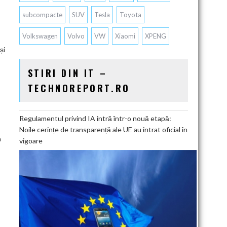
subcompacte
SUV
Tesla
Toyota
Volkswagen
Volvo
VW
Xiaomi
XPENG
și
STIRI DIN IT –
TECHNOREPORT.RO
Regulamentul privind IA intră într-o nouă etapă:
Noile cerințe de transparență ale UE au intrat oficial în
a
vigoare