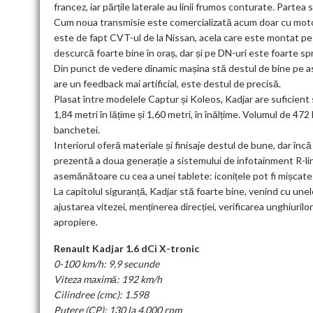
francez, iar părțile laterale au linii frumos conturate. Part
Cum noua transmisie este comercializată acum doar cu motori
este de fapt CVT-ul de la Nissan, acela care este montat pe
descurcă foarte bine în oraș, dar și pe DN-uri este foarte sp
Din punct de vedere dinamic mașina stă destul de bine pe asfa
are un feedback mai artificial, este destul de precisă.
Plasat între modelele Captur și Koleos, Kadjar are suficient
1,84 metri în lățime și 1,60 metri, în înălțime. Volumul de 472 l
banchetei.
Interiorul oferă materiale și finisaje destul de bune, dar în
prezentă a doua generație a sistemului de infotainment R-lin
asemănătoare cu cea a unei tablete: iconițele pot fi mișcate pr
La capitolul siguranță, Kadjar stă foarte bine, venind cu unel
ajustarea vitezei, menținerea direcției, verificarea unghiuril
apropiere.
Renault Kadjar 1.6 dCi X-tronic
0-100 km/h: 9,9 secunde
Viteza maximă: 192 km/h
Cilindree (cmc): 1.598
Putere (CP): 130 la 4.000 rpm