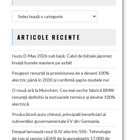
Categorii
ARTICOLE RECENTE
Isuzu D-Max 2026 sub lupă: Calul de bătaie japonez
învață bunele maniere pe asfalt
Peugeot renunță la promisiunea de a deveni 100%
electric până în 2030 și confirmă șapte modele noi
O nouă eră la Munchen: Cea mai veche fabrică BMW
renunță definitiv la motoarele termice și devine 100%
electrică
Producătorii auto chinezi, principalii beneficiari ai
subvenților guvernamentale EV din Germania
Deepal lansează noul SUV electric S05: Tehnologie
de top și senzor LiDAR de la aproximativ 17.000 de