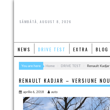
Skip
to
content
SÂMBĂTĂ, AUGUST 8, 2026
NEWS
DRIVE TEST
EXTRA
BLOG
You are here
Home
DRIVE TEST
Renault Kadjar
RENAULT KADJAR – VERSIUNE NO
aprilie 6, 2018
auto