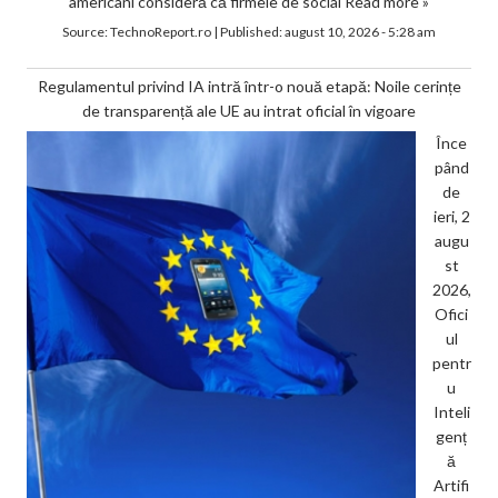
americani consideră că firmele de social
Read more »
Source:
TechnoReport.ro
|
Published:
august 10, 2026 - 5:28 am
Regulamentul privind IA intră într-o nouă etapă: Noile cerințe
de transparență ale UE au intrat oficial în vigoare
Înce
pând
de
ieri, 2
augu
st
2026,
Ofici
ul
pentr
u
Inteli
genț
ă
Artifi