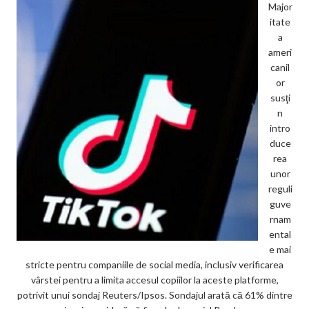
Major
itate
a
ameri
canil
or
susţi
n
intro
duce
rea
unor
reguli
guve
rnam
ental
e mai
stricte pentru companiile de social media, inclusiv verificarea
vârstei pentru a limita accesul copiilor la aceste platforme,
potrivit unui sondaj Reuters/Ipsos. Sondajul arată că 61% dintre