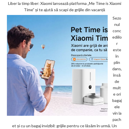
Liber la timp liber: Xiaomi lansează platforma „Me Time is Xiaomi
Time” și te ajută să scapi de grijile din vacanță
Sezo
nul
conc
ediilo
r
este
în
plin
dans,
însă
de
mult
e ori
bagaj
ele
vin la
pach
et și cu un bagaj invizibil: grijile pentru ce lăsăm în urmă. Un