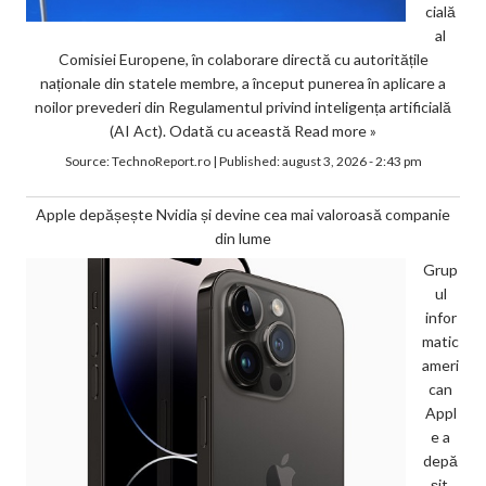
cială
al
Comisiei Europene, în colaborare directă cu autoritățile
naționale din statele membre, a început punerea în aplicare a
noilor prevederi din Regulamentul privind inteligența artificială
(AI Act). Odată cu această
Read more »
Source:
TechnoReport.ro
|
Published:
august 3, 2026 - 2:43 pm
Apple depășește Nvidia și devine cea mai valoroasă companie
din lume
Grup
ul
infor
matic
ameri
can
Appl
e a
depă
șit,