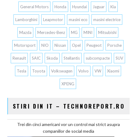
General Motors
Honda
Hyundai
Jaguar
Kia
Lamborghini
Leapmotor
masini eco
masini electrice
Mazda
Mercedes-Benz
MG
MINI
Mitsubishi
Motorsport
NIO
Nissan
Opel
Peugeot
Porsche
Renault
SAIC
Skoda
Stellantis
subcompacte
SUV
Tesla
Toyota
Volkswagen
Volvo
VW
Xiaomi
XPENG
STIRI DIN IT – TECHNOREPORT.RO
Trei din cinci americani vor un control mai strict asupra
companiilor de social media