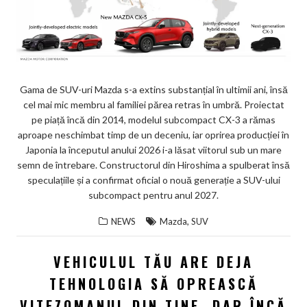
Gama de SUV-uri Mazda s-a extins substanțial în ultimii ani, însă
cel mai mic membru al familiei părea retras în umbră. Proiectat
pe piață încă din 2014, modelul subcompact CX-3 a rămas
aproape neschimbat timp de un deceniu, iar oprirea producției în
Japonia la începutul anului 2026 i-a lăsat viitorul sub un mare
semn de întrebare. Constructorul din Hiroshima a spulberat însă
speculațiile și a confirmat oficial o nouă generație a SUV-ului
subcompact pentru anul 2027.
,
NEWS
Mazda
SUV
VEHICULUL TĂU ARE DEJA
TEHNOLOGIA SĂ OPREASCĂ
VITEZOMANUL DIN TINE, DAR ÎNCĂ