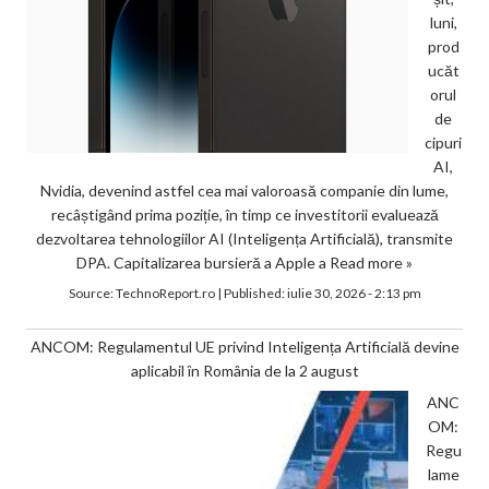
luni,
prod
ucăt
orul
de
cipuri
AI,
Nvidia, devenind astfel cea mai valoroasă companie din lume,
recâștigând prima poziție, în timp ce investitorii evaluează
dezvoltarea tehnologiilor AI (Inteligența Artificială), transmite
DPA. Capitalizarea bursieră a Apple a
Read more »
Source:
TechnoReport.ro
|
Published:
iulie 30, 2026 - 2:13 pm
ANCOM: Regulamentul UE privind Inteligența Artificială devine
aplicabil în România de la 2 august
ANC
OM:
Regu
lame