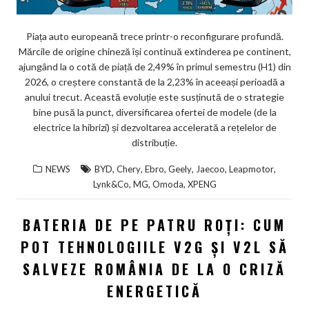
Piața auto europeană trece printr-o reconfigurare profundă.
Mărcile de origine chineză își continuă extinderea pe continent,
ajungând la o cotă de piață de 2,49% în primul semestru (H1) din
2026, o creștere constantă de la 2,23% în aceeași perioadă a
anului trecut. Această evoluție este susținută de o strategie
bine pusă la punct, diversificarea ofertei de modele (de la
electrice la hibrizi) și dezvoltarea accelerată a rețelelor de
distribuție.
,
,
,
,
,
,
NEWS
BYD
Chery
Ebro
Geely
Jaecoo
Leapmotor
,
,
,
Lynk&Co
MG
Omoda
XPENG
BATERIA DE PE PATRU ROȚI: CUM
POT TEHNOLOGIILE V2G ȘI V2L SĂ
SALVEZE ROMÂNIA DE LA O CRIZĂ
ENERGETICĂ