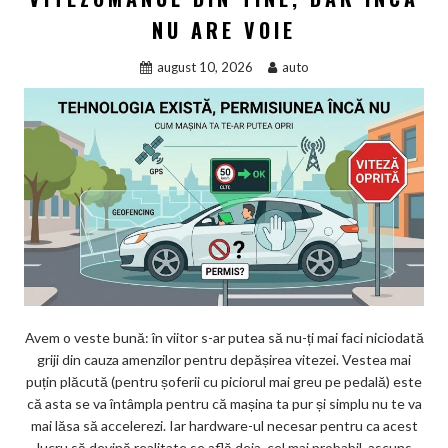
NU ARE VOIE
august 10, 2026
auto
Avem o veste bună: în viitor s-ar putea să nu-ți mai faci niciodată
griji din cauza amenzilor pentru depășirea vitezei. Vestea mai
puțin plăcută (pentru șoferii cu piciorul mai greu pe pedală) este
că asta se va întâmpla pentru că mașina ta pur și simplu nu te va
mai lăsa să accelerezi. Iar hardware-ul necesar pentru ca acest
lucru să devină realitate se află deja, cel mai probabil, ascuns