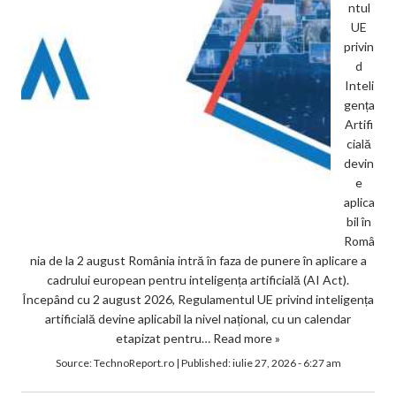
ntul
UE
privin
d
Inteli
gența
Artifi
cială
devin
e
aplica
bil în
Româ
nia de la 2 august România intră în faza de punere în aplicare a
cadrului european pentru inteligența artificială (AI Act).
Începând cu 2 august 2026, Regulamentul UE privind inteligența
artificială devine aplicabil la nivel național, cu un calendar
etapizat pentru…
Read more »
Source:
TechnoReport.ro
|
Published:
iulie 27, 2026 - 6:27 am