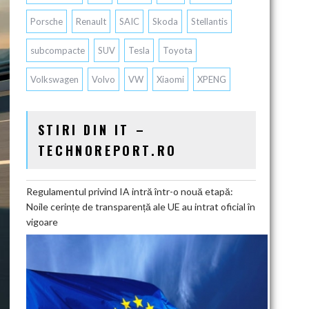
Porsche
Renault
SAIC
Skoda
Stellantis
subcompacte
SUV
Tesla
Toyota
Volkswagen
Volvo
VW
Xiaomi
XPENG
STIRI DIN IT –
TECHNOREPORT.RO
Regulamentul privind IA intră într-o nouă etapă:
Noile cerințe de transparență ale UE au intrat oficial în
vigoare