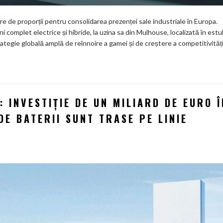
are de proporții pentru consolidarea prezenței sale industriale în Europa.
 complet electrice și hibride, la uzina sa din Mulhouse, localizată în estu
rategie globală amplă de reînnoire a gamei și de creștere a competitivități
 INVESTIȚIE DE UN MILIARD DE EURO Î
DE BATERII SUNT TRASE PE LINIE