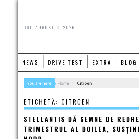
Skip
to
content
JOI, AUGUST 6, 2026
NEWS
DRIVE TEST
EXTRA
BLOG
You are here
Home
Citroen
ETICHETĂ:
CITROEN
STELLANTIS DĂ SEMNE DE REDR
TRIMESTRUL AL DOILEA, SUSȚIN