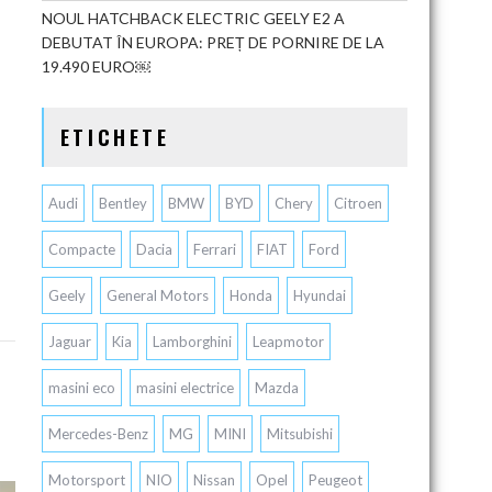
NOUL HATCHBACK ELECTRIC GEELY E2 A
DEBUTAT ÎN EUROPA: PREȚ DE PORNIRE DE LA
19.490 EURO￼
ETICHETE
Audi
Bentley
BMW
BYD
Chery
Citroen
Compacte
Dacia
Ferrari
FIAT
Ford
Geely
General Motors
Honda
Hyundai
Jaguar
Kia
Lamborghini
Leapmotor
masini eco
masini electrice
Mazda
Mercedes-Benz
MG
MINI
Mitsubishi
Motorsport
NIO
Nissan
Opel
Peugeot