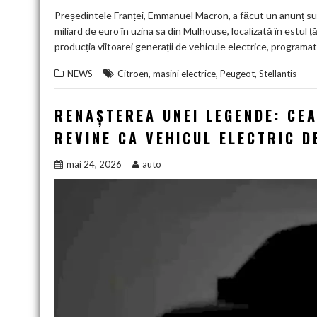
Președintele Franței, Emmanuel Macron, a făcut un anunț sur
miliard de euro în uzina sa din Mulhouse, localizată în estul ț
producția viitoarei generații de vehicule electrice, programa
,
,
,
NEWS
Citroen
masini electrice
Peugeot
Stellantis
RENAȘTEREA UNEI LEGENDE: CEA
REVINE CA VEHICUL ELECTRIC D
mai 24, 2026
auto