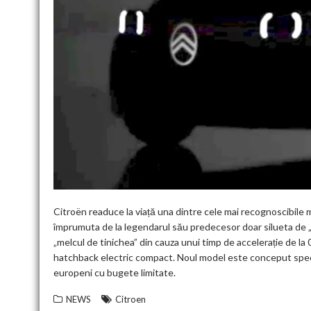
Citroën readuce la viață una dintre cele mai recognoscibile 
împrumuta de la legendarul său predecesor doar silueta de „
„melcul de tinichea” din cauza unui timp de accelerație de la
hatchback electric compact. Noul model este conceput spec
europeni cu bugete limitate.
NEWS
Citroen