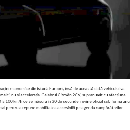
mașini economice din istoria Europei, însă de această dată vehiculul va
melc”, nu și accelerația. Celebrul Citroën 2CV, supranumit cu afecțiune
 0 la 100 km/h ce se măsura în 30 de secunde, revine oficial sub forma unu
ial pentru a repune mobilitatea accesibilă pe agenda cumpărătorilor