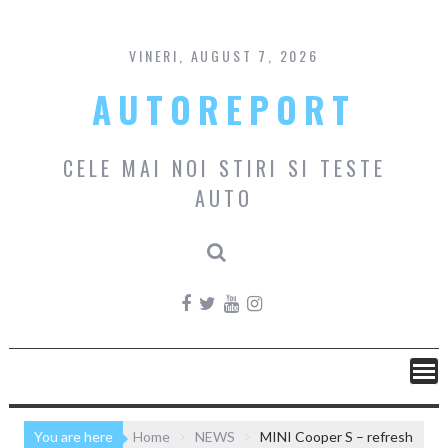
Skip
to
content
VINERI, AUGUST 7, 2026
AUTOREPORT
CELE MAI NOI STIRI SI TESTE
AUTO
You are here
Home
NEWS
MINI Cooper S – refresh