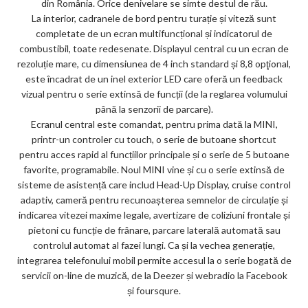
din România. Orice denivelare se simte destul de rău.
La interior, cadranele de bord pentru turație și viteză sunt
completate de un ecran multifuncțional și indicatorul de
combustibil, toate redesenate. Displayul central cu un ecran de
rezoluție mare, cu dimensiunea de 4 inch standard și 8,8 opţional,
este încadrat de un inel exterior LED care oferă un feedback
vizual pentru o serie extinsă de funcții (de la reglarea volumului
până la senzorii de parcare).
Ecranul central este comandat, pentru prima dată la MINI,
printr-un controler cu touch, o serie de butoane shortcut
pentru acces rapid al funcțiilor principale și o serie de 5 butoane
favorite, programabile. Noul MINI vine și cu o serie extinsă de
sisteme de asistență care includ Head-Up Display, cruise control
adaptiv, cameră pentru recunoașterea semnelor de circulație și
indicarea vitezei maxime legale, avertizare de coliziuni frontale și
pietoni cu funcție de frânare, parcare laterală automată sau
controlul automat al fazei lungi. Ca și la vechea generație,
integrarea telefonului mobil permite accesul la o serie bogată de
servicii on-line de muzică, de la Deezer și webradio la Facebook
și foursqure.