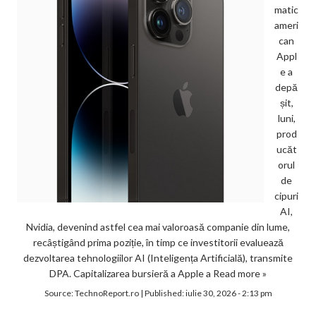
matic
ameri
can
Appl
e a
depă
șit,
luni,
prod
ucăt
orul
de
cipuri
AI,
Nvidia, devenind astfel cea mai valoroasă companie din lume,
recâștigând prima poziție, în timp ce investitorii evaluează
dezvoltarea tehnologiilor AI (Inteligența Artificială), transmite
DPA. Capitalizarea bursieră a Apple a
Read more »
Source:
TechnoReport.ro
|
Published:
iulie 30, 2026 - 2:13 pm