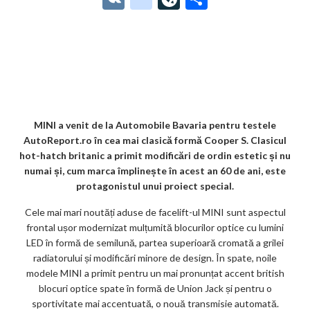
e
itt
ai
d
ke
at
ai
er
lo
K
o
ve
ar
b
er
l
di
dI
s
l
es
o
o
Jo
ta
o
t
n
A
t
k.
gl
ur
je
o
p
co
e_
n
az
k
p
m
b
al
ă
o
MINI a venit de la Automobile Bavaria pentru testele
AutoReport.ro în cea mai clasică formă Cooper S. Clasicul
o
hot-hatch britanic a primit modificări de ordin estetic și nu
k
numai și, cum marca împlinește în acest an 60 de ani, este
protagonistul unui proiect special.
m
Cele mai mari noutăți aduse de facelift-ul MINI sunt aspectul
ar
frontal ușor modernizat mulțumită blocurilor optice cu lumini
ks
LED în formă de semilună, partea superioară cromată a grilei
radiatorului și modificări minore de design. În spate, noile
modele MINI a primit pentru un mai pronunțat accent british
blocuri optice spate în formă de Union Jack și pentru o
sportivitate mai accentuată, o nouă transmisie automată.