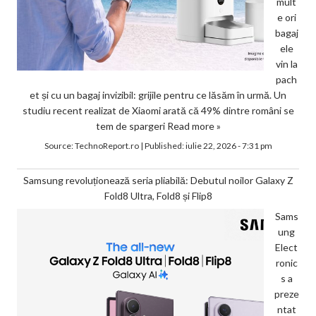
mult
e ori
bagaj
ele
vin la
pach
et și cu un bagaj invizibil: grijile pentru ce lăsăm în urmă. Un
studiu recent realizat de Xiaomi arată că 49% dintre români se
tem de spargeri
Read more »
Source:
TechnoReport.ro
|
Published:
iulie 22, 2026 - 7:31 pm
Samsung revoluționează seria pliabilă: Debutul noilor Galaxy Z
Fold8 Ultra, Fold8 și Flip8
Sams
ung
Elect
ronic
s a
preze
ntat