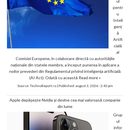
ul
pentr
u
Inteli
genț
ă
Artifi
cială
al
Comisiei Europene, în colaborare directă cu autoritățile
naționale din statele membre, a început punerea în aplicare a
noilor prevederi din Regulamentul privind inteligența artificială
(AI Act). Odată cu această
Read more »
Source:
TechnoReport.ro
|
Published:
august 3, 2026 - 2:43 pm
Apple depășește Nvidia și devine cea mai valoroasă companie
din lume
Grup
ul
infor