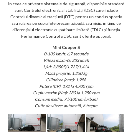
În ceea ce privește sistemele de siguranță, disponibile standard
sunt Controlul electronic al stabilității (DSC) care include
Controlul dinamic al tracțiunii (DTC) pentru un condus sportiv
sau rularea pe suprafețe precum zăpadă sau nisip, în timp ce
diferențialul electronic cu patinare limitată (EDLC) și funcția
Performance Control a DSC sunt oferite opțional.
Mini Cooper S
0-100 km/h: 6,7 secunde
Viteza maximă: 233 km/h
L/l/î: 3.8505/1.727/1.414
Masă proprie: 1.250 kg
Cilindree (cmc): 1.998
Putere (CP): 192 la 4.700 rpm
Cuplu maxim (Nm): 280 la 1.250 rpm
Consum mediu: 7 l/100 km (urban)
Cutie de viteze: automată, 6 trepte