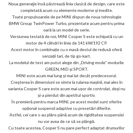
Noua generaţie însă păstrează linia clasică de design, care este
completată acum cu elemente moderne și inedite.
Toate propulsoarele de pe MINI dispun de noua tehnologie
BMW Group TwinPower Turbo, prezentate acum pentru prima
oară la un model de serie.
Versiunea testată de noi, MINI Cooper S este echipată cu un
motor de 4 cilindri în linie de 141 kW/192 CP.
Acest motor în combinație cu o masă destul de redusă oferă
senzații tari, de tip go-kart.
La modelul de test am putut alege din „Driving mode“ modurile
GREEN, MID și SPORT.
MINI este acum mai lung și mai lat decât predecesorul.
Creșterea în dimensiuni se simte la rularea mașinii, mai ales în
varianta Cooper S care este acum mai ușor de controlat, deși nu
și-a pierdut din apetitul sportiv.
În premieră pentru marca MINI, pe acest model sunt oferite
opțional suspensii adaptive cu presetări diferite.
Astfel, cei care s-au plâns până acum de rigiditatea suspensiei
nu vor avea de ce să se plângă.
Cu toate acestea, Cooper S nu pare perfect adaptat drumurilor