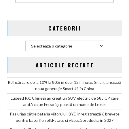
bateriile
solid-
state
și
CATEGORII
vizează
producția
în
Categorii
2027
ARTICOLE RECENTE
Reîncărcare de la 10% la 80% în doar 12 minute: Smart lansează
noua generație Smart #1 în China
Luxeed RX: Chinezii au creat un SUV electric de 585 CP care
arată ca un Ferrari și poartă un nume de Lexus
Pas uriaș către bateria viitorului: BYD înregistrează 6 brevete
pentru bateriile solid-state și vizează producția în 2027