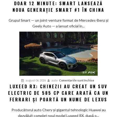
DOAR 12 MINUTE: SMART LANSEAZĂ
de
la
NOUA GENERAȚIE SMART #1 ÎN CHINA
10%
la
Grupul Smart — un joint-venture format de Mercedes-Benz și
80%
Geely Auto — a lansat oficial în...
în
doar
12
minute:
Smart
lansează
noua
generație
Smart
pentru
august 06, 2026
auto
Comentariile sunt închise
#1
LUXEED RX: CHINEZII AU CREAT UN SUV
Luxeed
în
ELECTRIC DE 585 CP CARE ARATĂ CA UN
RX:
China
Chinezii
FERRARI ȘI POARTĂ UN NUME DE LEXUS
au
creat
Producătorul auto Chery și gigantul tehnologic Huawei au
un
dezvăluit complet noul model Luxeed RX, după o...