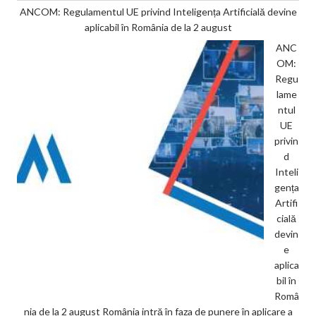
ANCOM: Regulamentul UE privind Inteligența Artificială devine
aplicabil în România de la 2 august
ANC
OM:
Regu
lame
ntul
UE
privin
d
Inteli
gența
Artifi
cială
devin
e
aplica
bil în
Româ
nia de la 2 august România intră în faza de punere în aplicare a