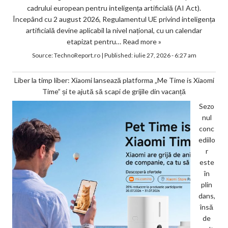
cadrului european pentru inteligența artificială (AI Act).
Începând cu 2 august 2026, Regulamentul UE privind inteligența
artificială devine aplicabil la nivel național, cu un calendar
etapizat pentru…
Read more »
Source:
TechnoReport.ro
|
Published:
iulie 27, 2026 - 6:27 am
Liber la timp liber: Xiaomi lansează platforma „Me Time is Xiaomi
Time” și te ajută să scapi de grijile din vacanță
Sezo
nul
conc
ediilo
r
este
în
plin
dans,
însă
de