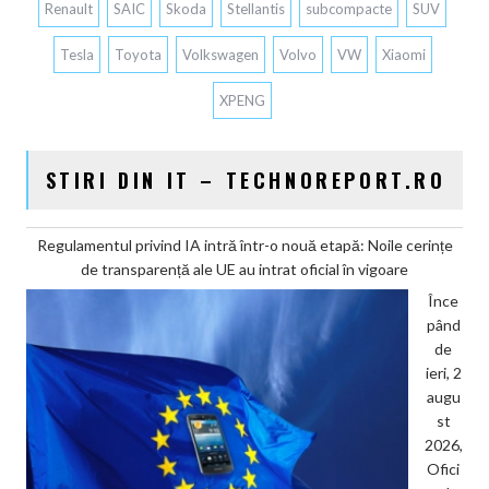
Renault
SAIC
Skoda
Stellantis
subcompacte
SUV
Tesla
Toyota
Volkswagen
Volvo
VW
Xiaomi
XPENG
STIRI DIN IT – TECHNOREPORT.RO
Regulamentul privind IA intră într-o nouă etapă: Noile cerințe
de transparență ale UE au intrat oficial în vigoare
Înce
pând
de
ieri, 2
augu
st
2026,
Ofici