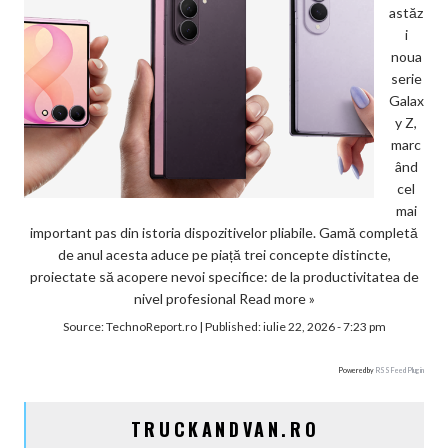
astăz
i
noua
serie
Galax
y Z,
marc
ând
cel
mai
important pas din istoria dispozitivelor pliabile. Gamă completă
de anul acesta aduce pe piață trei concepte distincte,
proiectate să acopere nevoi specifice: de la productivitatea de
nivel profesional
Read more »
Source:
TechnoReport.ro
|
Published:
iulie 22, 2026 - 7:23 pm
Powered by
RSS Feed Plugin
TRUCKANDVAN.RO