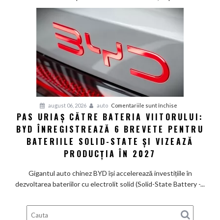
SUV
electric
de
585
CP
care
arată
ca
un
Ferrari
pentru
august 06, 2026
auto
Comentariile sunt închise
PAS URIAȘ CĂTRE BATERIA VIITORULUI:
și
Pas
poartă
BYD ÎNREGISTREAZĂ 6 BREVETE PENTRU
uriaș
un
către
BATERIILE SOLID-STATE ȘI VIZEAZĂ
nume
bateria
PRODUCȚIA ÎN 2027
de
viitorului:
Lexus
BYD
Gigantul auto chinez BYD își accelerează investițiile în
înregistrează
dezvoltarea bateriilor cu electrolit solid (Solid-State Battery -...
6
brevete
pentru