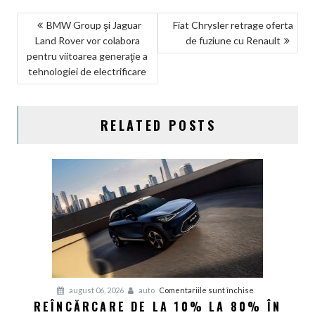
NAVIGARE
BMW Group şi Jaguar
Fiat Chrysler retrage oferta
Land Rover vor colabora
de fuziune cu Renault
ÎN
pentru viitoarea generaţie a
ARTICOLE
tehnologiei de electrificare
RELATED POSTS
pentru
august 06, 2026
auto
Comentariile sunt închise
REÎNCĂRCARE DE LA 10% LA 80% ÎN
Reîncărcare