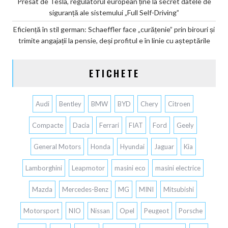
Presat de Tesla, regulatorul european ține la secret datele de
siguranță ale sistemului „Full Self-Driving”
Eficiență în stil german: Schaeffler face „curățenie” prin birouri și
trimite angajații la pensie, deși profitul e în linie cu așteptările
ETICHETE
Audi
Bentley
BMW
BYD
Chery
Citroen
Compacte
Dacia
Ferrari
FIAT
Ford
Geely
General Motors
Honda
Hyundai
Jaguar
Kia
Lamborghini
Leapmotor
masini eco
masini electrice
Mazda
Mercedes-Benz
MG
MINI
Mitsubishi
Motorsport
NIO
Nissan
Opel
Peugeot
Porsche