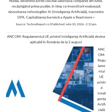
Nvidia, devenind astfel cea mai valoroasă companie din lume,
recâștigând prima poziție, în timp ce investitorii evaluează
dezvoltarea tehnologiilor AI (Inteligența Artificială), transmite
DPA. Capitalizarea bursieră a Apple a
Read more »
Source:
TechnoReport.ro
|
Published:
iulie 30, 2026 - 2:13 pm
ANCOM: Regulamentul UE privind Inteligența Artificială devine
aplicabil în România de la 2 august
ANC
OM:
Regu
lame
ntul
UE
privin
d
Inteli
gența
Artifi
cială