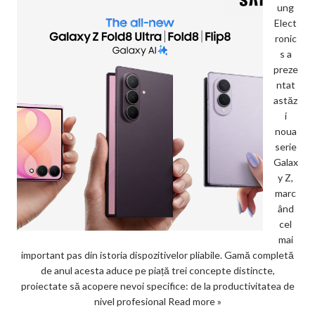
ung
Elect
ronic
s a
preze
ntat
astăz
i
noua
serie
Galax
y Z,
marc
ând
cel
mai
important pas din istoria dispozitivelor pliabile. Gamă completă
de anul acesta aduce pe piață trei concepte distincte,
proiectate să acopere nevoi specifice: de la productivitatea de
nivel profesional
Read more »