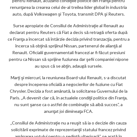
pentru Renault, acuzând condiţiile politice din Franţa pentru
o
renunţarea la crearea celui de-al treilea lider global în industria
k
auto, după Volkswagen şi Toyota, transmit DPA şi Reuters.
m
Surse apropiate de Consiliul de Administraţie al Renault au
declarat pentru Reuters că Fiat a decis să retragă oferta după
ar
ce Franţa a încercat să întârzie decizia privind tranzacţia, pentru a
ks
încerca să obţină sprijinul Nissan, partenerul de alianţă al
Renault. Oficialii guvernamentali francezi ar fi făcut presiuni
pentru ca Nissan să sprijine fuziunea dar şefii companiei nipone
au spus că se abţin, adaugă sursele.
Marţi şi miercuri, la reuniunea Board-ului Renault, s-a discutat
despre începerea oficială a negocierilor de fuziune cu Fiat
Chrysler. Decizia a fost amânată, la solicitarea Guvernului de la
Paris. „A devenit clar că, în actualele condiţii politice din Franţa,
nu sunt şanse ca o astfel de combinaţie să aibă succes”, a
anunţat joi dimineaţa FCA.
„Consiliul de Administraţie nu a reuşit să ia o decizie din cauza
solicitării exprimate de reprezentanţii statului francez privind
amânarea votului pentru o şedinţă ulterioară”, se arată în