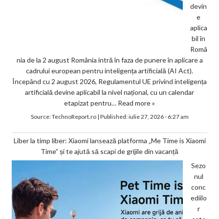
devin
e
aplica
bil în
Româ
nia de la 2 august România intră în faza de punere în aplicare a
cadrului european pentru inteligența artificială (AI Act).
Începând cu 2 august 2026, Regulamentul UE privind inteligența
artificială devine aplicabil la nivel național, cu un calendar
etapizat pentru…
Read more »
Source:
TechnoReport.ro
|
Published:
iulie 27, 2026 - 6:27 am
Liber la timp liber: Xiaomi lansează platforma „Me Time is Xiaomi
Time” și te ajută să scapi de grijile din vacanță
Sezo
nul
conc
ediilo
r