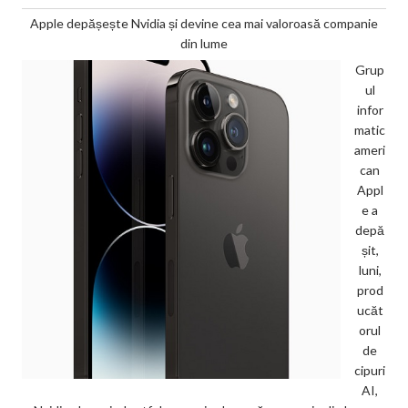
Apple depășește Nvidia și devine cea mai valoroasă companie
din lume
Grup
ul
infor
matic
ameri
can
Appl
e a
depă
șit,
luni,
prod
ucăt
orul
de
cipuri
AI,