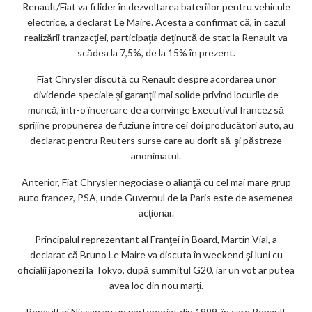
Renault/Fiat va fi lider în dezvoltarea bateriilor pentru vehicule
electrice, a declarat Le Maire. Acesta a confirmat că, în cazul
realizării tranzacţiei, participaţia deţinută de stat la Renault va
scădea la 7,5%, de la 15% în prezent.
Fiat Chrysler discută cu Renault despre acordarea unor
dividende speciale şi garanţii mai solide privind locurile de
muncă, într-o încercare de a convinge Executivul francez să
sprijine propunerea de fuziune între cei doi producători auto, au
declarat pentru Reuters surse care au dorit să-şi păstreze
anonimatul.
Anterior, Fiat Chrysler negociase o alianţă cu cel mai mare grup
auto francez, PSA, unde Guvernul de la Paris este de asemenea
acţionar.
Principalul reprezentant al Franţei în Board, Martin Vial, a
declarat că Bruno Le Maire va discuta în weekend şi luni cu
oficialii japonezi la Tokyo, după summitul G20, iar un vot ar putea
avea loc din nou marţi.
Renault şi Nissan au un parteneriat din 1999, în care Renault