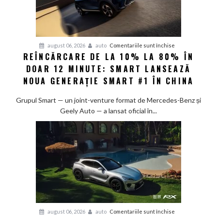
pentru
august 06, 2026
auto
Comentariile sunt închise
REÎNCĂRCARE DE LA 10% LA 80% ÎN
Reîncărcare
DOAR 12 MINUTE: SMART LANSEAZĂ
de
la
NOUA GENERAȚIE SMART #1 ÎN CHINA
10%
la
Grupul Smart — un joint-venture format de Mercedes-Benz și
80%
Geely Auto — a lansat oficial în...
în
doar
12
minute:
Smart
lansează
noua
generație
Smart
pentru
august 06, 2026
auto
Comentariile sunt închise
#1