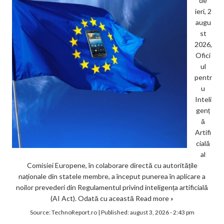
de
ieri, 2
augu
st
2026,
Ofici
ul
pentr
u
Inteli
genț
ă
Artifi
cială
al
Comisiei Europene, în colaborare directă cu autoritățile
naționale din statele membre, a început punerea în aplicare a
noilor prevederi din Regulamentul privind inteligența artificială
(AI Act). Odată cu această
Read more »
Source:
TechnoReport.ro
|
Published:
august 3, 2026 - 2:43 pm