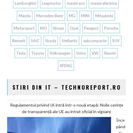
Lamborghini
Leapmotor
masini eco
masini electrice
Mazda
Mercedes-Benz
MG
MINI
Mitsubishi
Motorsport
NIO
Nissan
Opel
Peugeot
Porsche
Renault
SAIC
Skoda
Stellantis
subcompacte
SUV
Tesla
Toyota
Volkswagen
Volvo
VW
Xiaomi
XPENG
STIRI DIN IT – TECHNOREPORT.RO
Regulamentul privind IA intră într-o nouă etapă: Noile cerințe
de transparență ale UE au intrat oficial în vigoare
Înce
pând