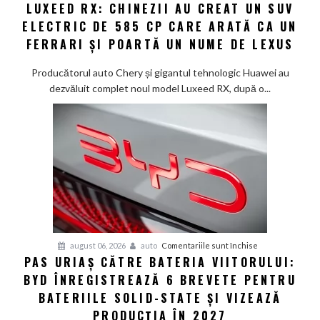
LUXEED RX: CHINEZII AU CREAT UN SUV
Luxeed
în
ELECTRIC DE 585 CP CARE ARATĂ CA UN
RX:
China
Chinezii
FERRARI ȘI POARTĂ UN NUME DE LEXUS
au
creat
Producătorul auto Chery și gigantul tehnologic Huawei au
un
dezvăluit complet noul model Luxeed RX, după o...
SUV
electric
de
585
CP
care
arată
ca
un
Ferrari
pentru
august 06, 2026
auto
Comentariile sunt închise
PAS URIAȘ CĂTRE BATERIA VIITORULUI:
și
Pas
poartă
BYD ÎNREGISTREAZĂ 6 BREVETE PENTRU
uriaș
un
către
BATERIILE SOLID-STATE ȘI VIZEAZĂ
nume
bateria
PRODUCȚIA ÎN 2027