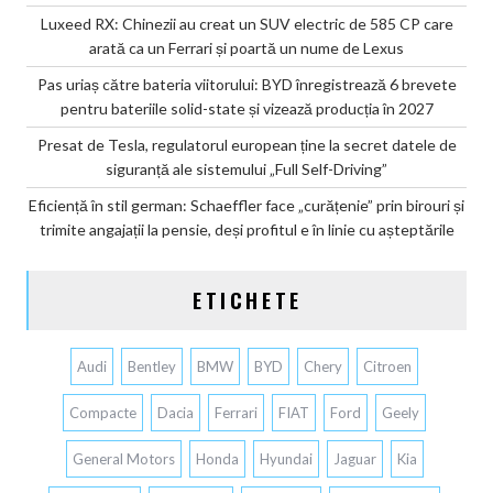
Luxeed RX: Chinezii au creat un SUV electric de 585 CP care
arată ca un Ferrari și poartă un nume de Lexus
Pas uriaș către bateria viitorului: BYD înregistrează 6 brevete
pentru bateriile solid-state și vizează producția în 2027
Presat de Tesla, regulatorul european ține la secret datele de
siguranță ale sistemului „Full Self-Driving”
Eficiență în stil german: Schaeffler face „curățenie” prin birouri și
trimite angajații la pensie, deși profitul e în linie cu așteptările
ETICHETE
Audi
Bentley
BMW
BYD
Chery
Citroen
Compacte
Dacia
Ferrari
FIAT
Ford
Geely
General Motors
Honda
Hyundai
Jaguar
Kia