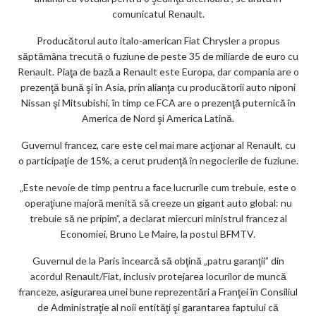
comunicatul Renault.
Producătorul auto italo-american Fiat Chrysler a propus
săptămâna trecută o fuziune de peste 35 de miliarde de euro cu
Renault. Piaţa de bază a Renault este Europa, dar compania are o
prezenţă bună şi în Asia, prin alianţa cu producătorii auto niponi
Nissan şi Mitsubishi, în timp ce FCA are o prezenţă puternică în
America de Nord şi America Latină.
Guvernul francez, care este cel mai mare acţionar al Renault, cu
o participaţie de 15%, a cerut prudenţă în negocierile de fuziune.
„Este nevoie de timp pentru a face lucrurile cum trebuie, este o
operaţiune majoră menită să creeze un gigant auto global: nu
trebuie să ne pripim”, a declarat miercuri ministrul francez al
Economiei, Bruno Le Maire, la postul BFMTV.
Guvernul de la Paris încearcă să obţină „patru garanţii” din
acordul Renault/Fiat, inclusiv protejarea locurilor de muncă
franceze, asigurarea unei bune reprezentări a Franţei în Consiliul
de Administraţie al noii entităţi şi garantarea faptului că