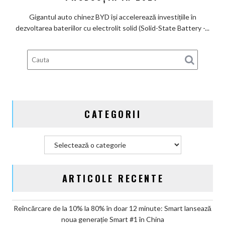
de
viitorului:
Lexus
BYD
Gigantul auto chinez BYD își accelerează investițiile în
înregistrează
dezvoltarea bateriilor cu electrolit solid (Solid-State Battery -...
6
brevete
pentru
bateriile
solid-
state
și
CATEGORII
vizează
producția
în
Categorii
2027
ARTICOLE RECENTE
Reîncărcare de la 10% la 80% în doar 12 minute: Smart lansează
noua generație Smart #1 în China