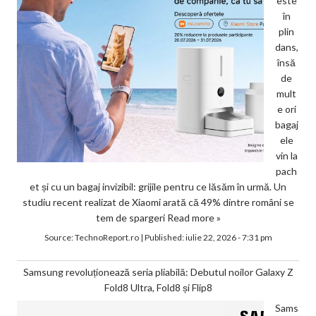
este
în
plin
dans,
însă
de
mult
e ori
bagaj
ele
vin la
pach
et și cu un bagaj invizibil: grijile pentru ce lăsăm în urmă. Un
studiu recent realizat de Xiaomi arată că 49% dintre români se
tem de spargeri
Read more »
Source:
TechnoReport.ro
|
Published:
iulie 22, 2026 - 7:31 pm
Samsung revoluționează seria pliabilă: Debutul noilor Galaxy Z
Fold8 Ultra, Fold8 și Flip8
Sams