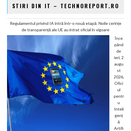
STIRI DIN IT – TECHNOREPORT.RO
Regulamentul privind IA intră într-o nouă etapă: Noile cerințe
de transparență ale UE au intrat oficial în vigoare
Înce
pând
de
ieri, 2
augu
st
2026,
Ofici
ul
pentr
u
Inteli
genț
ă
Artifi