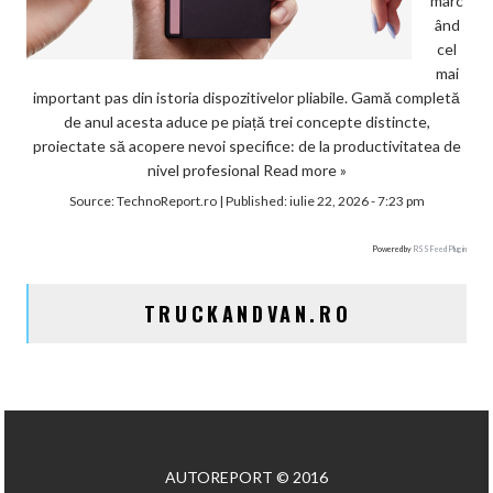
marc
ând
cel
mai
important pas din istoria dispozitivelor pliabile. Gamă completă
de anul acesta aduce pe piață trei concepte distincte,
proiectate să acopere nevoi specifice: de la productivitatea de
nivel profesional
Read more »
Source:
TechnoReport.ro
|
Published:
iulie 22, 2026 - 7:23 pm
Powered by
RSS Feed Plugin
TRUCKANDVAN.RO
AUTOREPORT © 2016