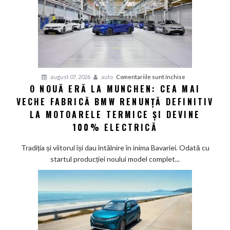
electric
până
în
2030
și
confirmă
șapte
pentru
august 07, 2026
auto
Comentariile sunt închise
modele
O NOUĂ ERĂ LA MUNCHEN: CEA MAI
O
noi
VECHE FABRICĂ BMW RENUNȚĂ DEFINITIV
nouă
eră
LA MOTOARELE TERMICE ȘI DEVINE
la
100% ELECTRICĂ
Munchen:
Cea
Tradiția și viitorul își dau întâlnire în inima Bavariei. Odată cu
mai
startul producției noului model complet...
veche
fabrică
BMW
renunță
definitiv
la