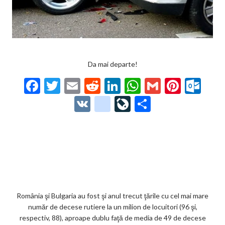
Da mai departe!
F
T
E
R
Li
W
G
Pi
O
ac
w
m
e
n
h
m
nt
ut
V
g
Li
P
e
itt
ai
d
ke
at
ai
er
lo
K
o
ve
ar
b
er
l
di
dI
s
l
es
o
o
Jo
ta
o
t
n
A
t
k.
gl
ur
je
o
p
co
e_
n
az
k
p
m
b
al
ă
o
România şi Bulgaria au fost şi anul trecut ţările cu cel mai mare
număr de decese rutiere la un milion de locuitori (96 şi,
o
respectiv, 88), aproape dublu faţă de media de 49 de decese