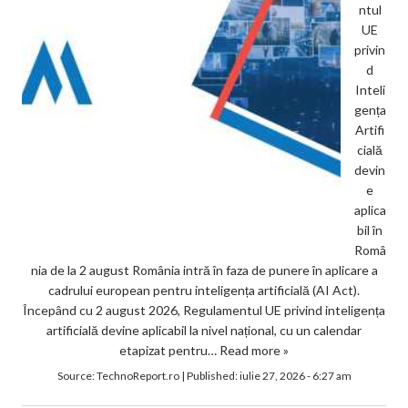
ntul
UE
privin
d
Inteli
gența
Artifi
cială
devin
e
aplica
bil în
Româ
nia de la 2 august România intră în faza de punere în aplicare a
cadrului european pentru inteligența artificială (AI Act).
Începând cu 2 august 2026, Regulamentul UE privind inteligența
artificială devine aplicabil la nivel național, cu un calendar
etapizat pentru…
Read more »
Source:
TechnoReport.ro
|
Published:
iulie 27, 2026 - 6:27 am