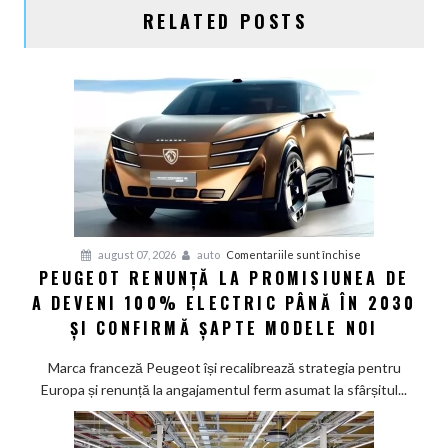
RELATED POSTS
pentru
august 07, 2026
auto
Comentariile sunt închise
PEUGEOT RENUNȚĂ LA PROMISIUNEA DE
Peugeot
A DEVENI 100% ELECTRIC PÂNĂ ÎN 2030
renunță
la
ȘI CONFIRMĂ ȘAPTE MODELE NOI
promisiunea
de
Marca franceză Peugeot își recalibrează strategia pentru
a
Europa și renunță la angajamentul ferm asumat la sfârșitul...
deveni
100%