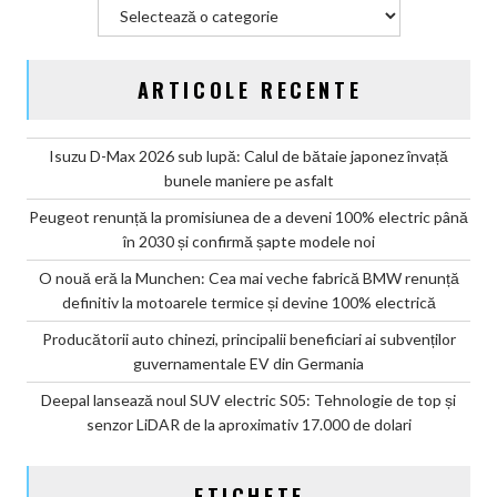
Categorii
ARTICOLE RECENTE
Isuzu D-Max 2026 sub lupă: Calul de bătaie japonez învață
bunele maniere pe asfalt
Peugeot renunță la promisiunea de a deveni 100% electric până
în 2030 și confirmă șapte modele noi
O nouă eră la Munchen: Cea mai veche fabrică BMW renunță
definitiv la motoarele termice și devine 100% electrică
Producătorii auto chinezi, principalii beneficiari ai subvenților
guvernamentale EV din Germania
Deepal lansează noul SUV electric S05: Tehnologie de top și
senzor LiDAR de la aproximativ 17.000 de dolari
ETICHETE