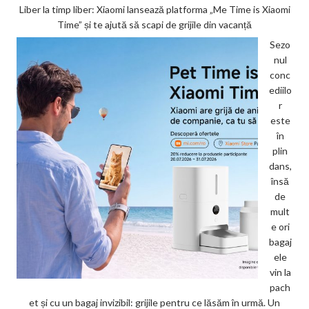
Liber la timp liber: Xiaomi lansează platforma „Me Time is Xiaomi
Time” și te ajută să scapi de grijile din vacanță
Sezo
nul
conc
ediilo
r
este
în
plin
dans,
însă
de
mult
e ori
bagaj
ele
vin la
pach
et și cu un bagaj invizibil: grijile pentru ce lăsăm în urmă. Un