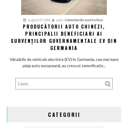
motoarele
termice
și
pentru
august 07, 2026
auto
Comentariile sunt închise
devine
PRODUCĂTORII AUTO CHINEZI,
Producătorii
100%
PRINCIPALII BENEFICIARI AI
auto
electrică
chinezi,
SUBVENȚILOR GUVERNAMENTALE EV DIN
principalii
GERMANIA
beneficiari
ai
Vânzările de vehicule electrice (EV) în Germania, cea mai mare
subvenților
piața auto europeană, au crescut semnificativ...
guvernamentale
EV
din
Germania
CATEGORII