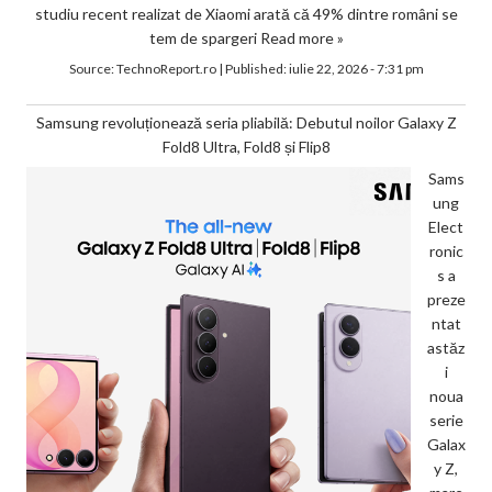
studiu recent realizat de Xiaomi arată că 49% dintre români se
tem de spargeri
Read more »
Source:
TechnoReport.ro
|
Published:
iulie 22, 2026 - 7:31 pm
Samsung revoluționează seria pliabilă: Debutul noilor Galaxy Z
Fold8 Ultra, Fold8 și Flip8
Sams
ung
Elect
ronic
s a
preze
ntat
astăz
i
noua
serie
Galax
y Z,