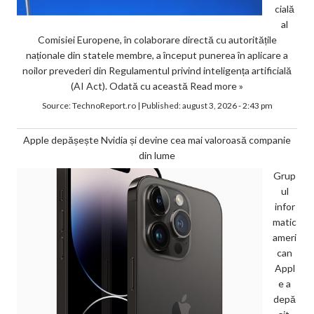
cială
al
Comisiei Europene, în colaborare directă cu autoritățile
naționale din statele membre, a început punerea în aplicare a
noilor prevederi din Regulamentul privind inteligența artificială
(AI Act). Odată cu această
Read more »
Source:
TechnoReport.ro
|
Published:
august 3, 2026 - 2:43 pm
Apple depășește Nvidia și devine cea mai valoroasă companie
din lume
Grup
ul
infor
matic
ameri
can
Appl
e a
depă