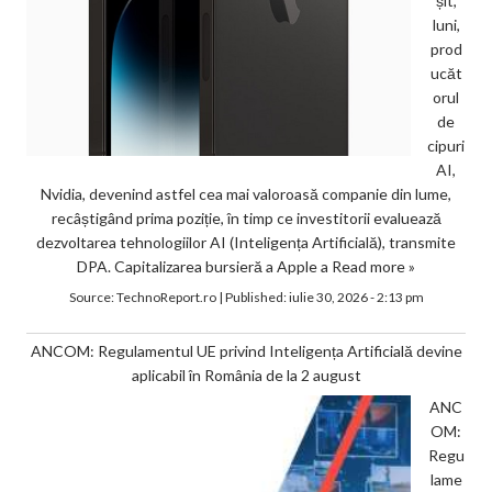
șit,
luni,
prod
ucăt
orul
de
cipuri
AI,
Nvidia, devenind astfel cea mai valoroasă companie din lume,
recâștigând prima poziție, în timp ce investitorii evaluează
dezvoltarea tehnologiilor AI (Inteligența Artificială), transmite
DPA. Capitalizarea bursieră a Apple a
Read more »
Source:
TechnoReport.ro
|
Published:
iulie 30, 2026 - 2:13 pm
ANCOM: Regulamentul UE privind Inteligența Artificială devine
aplicabil în România de la 2 august
ANC
OM:
Regu
lame