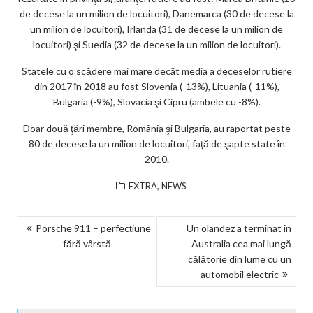
de decese la un milion de locuitori), Danemarca (30 de decese la
un milion de locuitori), Irlanda (31 de decese la un milion de
locuitori) şi Suedia (32 de decese la un milion de locuitori).
Statele cu o scădere mai mare decât media a deceselor rutiere
din 2017 în 2018 au fost Slovenia (-13%), Lituania (-11%),
Bulgaria (-9%), Slovacia şi Cipru (ambele cu -8%).
Doar două ţări membre, România şi Bulgaria, au raportat peste
80 de decese la un milion de locuitori, faţă de şapte state în
2010.
,
EXTRA
NEWS
NAVIGARE
Porsche 911 – perfecțiune
Un olandez a terminat în
fără vârstă
Australia cea mai lungă
ÎN
călătorie din lume cu un
ARTICOLE
automobil electric