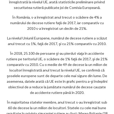
k
înregistrată la nivelul UE, arată statisticile preliminare privind
securitatea rutieră publicate joi de Comisia Europeană.
m
În România, s-a înregistrat anul trecut o scădere de 4% a
ar
numărului de decese rutiere faţă de 2017, iar comparativ cu
ks
2010 s-a înregistrat un declin de 21%.
La nivelul Uniunii Europene, numărul de decese rutiere a scăzut
anul trecut cu 1%, faţă de 2017, şi cu 21% comparativ cu 2010.
În 2018, 25.100 de persoane şi-au pierdut viaţa în accidente
rutiere pe teritoriul UE, o scădere de 1% faţă de 2017, şi de 21%
comparativ cu 2010. Cu o medie de 49 de decese la un milion de
locuitori înregistrată anul trecut la nivelul UE, se confirmă că
şoselele europene sunt de departe cele mai sigure din lume. De
asemenea, datele arată că UE este în grafic pentru a-şi îndeplini
obiectivul de a reduce la jumătate numărul de decese cauzate
de accidente rutiere până în 2020.
În majoritatea statelor membre, anul trecut s-au înregistrat sub
60 de decese la un milion de locuitori. Statele cu cele mai bune
rezultate în privinţa siguranţei rutiere au fost: Marea Britanie (28